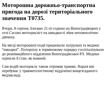
Моторошна дорожньо-транспортна
пригода на дорозі територіального
значення Т0735.
Вчора, 8 серпня, близько 21-ої години на Виноградівщині у
селі Сасово мотоцикліст на швидкості збив неповнолітню
дівчину.
На місці моторошної події працювали патрульні та медики
“швидкої”. Потерпілу в терміновому порядку госпіталізували
до реанімаційного відділення Виноградівської РЛ. Медики
оцінили її стан, як важкий.
Сам водій мотоциклу також отримав травми. Наразі він
перебуває у травматологічному відділенні вищезгаданого
медзакладу.