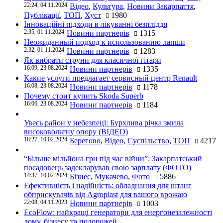
22:24, 04.11.2024
Відео
,
Культура
,
Новини Закарпаття
,
Публікації
,
ТОП
,
Хуст
1980
Інноваційні підходи в лікуванні безпліддя
2:35, 01.11.2024
Новини партнерів
1315
Неожиданный подход к использованию лапши
2:32, 01.11.2024
Новини партнерів
1283
Як вибрати струни для класичної гітари
16:09, 23.08.2024
Новини партнерів
1335
Какие услуги предлагает сервисный центр Renault
16:08, 23.08.2024
Новини партнерів
1178
Почему стоит купить Skoda Superb
16:06, 23.08.2024
Новини партнерів
1184
Увесь район у небезпеці: Бурхлива річка змила
високовольтну опору (ВІДЕО)
18:27, 10.02.2024
Берегово
,
Відео
,
Суспільство
,
ТОП
4217
“Більше мільйона грн під час війни”: Закарпатський
посадовець задекларував свою зарплату (ФОТО)
14:37, 10.02.2024
Бізнес
,
Мукачево
,
Фото
5886
Ефективність і надійність: обладнання для штанг
обприскувачів від Agroplast для вашого врожаю
22:08, 04.11.2023
Новини партнерів
1003
EcoFlow: найкращі генератори для енергонезалежності
дому, бізнесу та подорожей