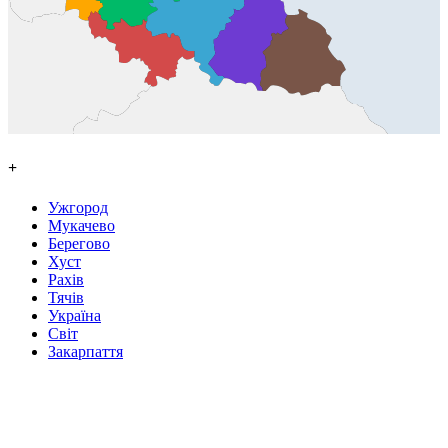
+
Ужгород
Мукачево
Берегово
Хуст
Рахів
Тячів
Україна
Світ
Закарпаття