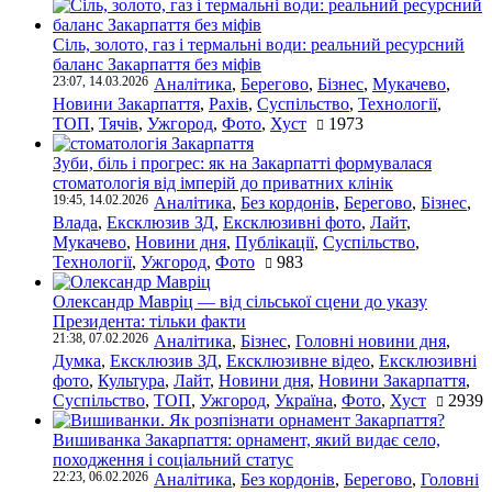
Сіль, золото, газ і термальні води: реальний ресурсний
баланс Закарпаття без міфів
23:07, 14.03.2026
Аналітика
,
Берегово
,
Бізнес
,
Мукачево
,
Новини Закарпаття
,
Рахів
,
Суспільство
,
Технології
,
ТОП
,
Тячів
,
Ужгород
,
Фото
,
Хуст
1973
Зуби, біль і прогрес: як на Закарпатті формувалася
стоматологія від імперій до приватних клінік
19:45, 14.02.2026
Аналітика
,
Без кордонів
,
Берегово
,
Бізнес
,
Влада
,
Ексклюзив ЗД
,
Ексклюзивні фото
,
Лайт
,
Мукачево
,
Новини дня
,
Публікації
,
Суспільство
,
Технології
,
Ужгород
,
Фото
983
Олександр Мавріц — від сільської сцени до указу
Президента: тільки факти
21:38, 07.02.2026
Аналітика
,
Бізнес
,
Головні новини дня
,
Думка
,
Ексклюзив ЗД
,
Ексклюзивне відео
,
Ексклюзивні
фото
,
Культура
,
Лайт
,
Новини дня
,
Новини Закарпаття
,
Суспільство
,
ТОП
,
Ужгород
,
Україна
,
Фото
,
Хуст
2939
Вишиванка Закарпаття: орнамент, який видає село,
походження і соціальний статус
22:23, 06.02.2026
Аналітика
,
Без кордонів
,
Берегово
,
Головні