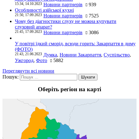
15:34, 14.10.2023
Новини партнерів
939
Особливості азійської кухні
21:50, 17.09.2023
Новини партнерів
7525
Чому без діагностики слуху не можна купувати
слуховий апарат?
21:45, 17.09.2023
Новини партнерів
3086
У повітрі їдкий сморід, всюди горить: Закарпаття в диму
(ФОТО)
21:43, 21.06.2023
Думка
,
Новини Закарпаття
,
Суспільство
,
Ужгород
,
Фото
5882
Переглянути всі новини
Пошук:
Оберіть регіон на карті