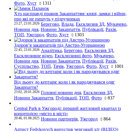
Фото
,
Хуст
1311
Хто насправді правив Закарпаттям: князі, замки і війни,
про які не пишуть у підручниках
23:27, 23.01.2026
Берегово
,
Влада
,
Ексклюзив ЗД
,
Мукачево
,
Новини дня
,
Новини Закарпаття
,
Публікації
,
Рахів
,
ТОП
,
Ужгород
,
Фото
,
Хуст
1303
Здоров’я закарпатців під Австро-Угорщиною
22:45, 23.01.2026
Аналітика
,
Берегово
,
Ексклюзив ЗД
,
Ексклюзивне відео
,
Ексклюзивні фото
,
Мукачево
,
Новини дня
,
Новини Закарпаття
,
Публікації
,
Рахів
,
Суспільство
,
ТОП
,
Тячів
,
Ужгород
,
Фото
,
Хуст
1001
Від льону до кептаря: коли і як народжувався одяг
Закарпаття?
23:02, 20.01.2026
Головні новини дня
,
Ексклюзив ЗД
,
Новини Закарпаття
,
Публікації
,
ТОП
,
Фото
837
Central Park в Ужгороді: перший житловий квартал із
концепцією «місто в місті»
20:46, 01.08.2025
Новини партнерів
,
Ужгород
864
Артист Fedykovych випустив черговий хіт (ВІДЕО)