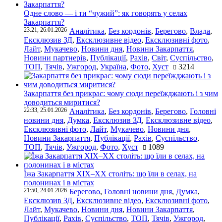
Одне слово — і ти “чужий”: як говорять у селах
Закарпаття?
23:21, 26.01.2026
Аналітика
,
Без кордонів
,
Берегово
,
Влада
,
Ексклюзив ЗД
,
Ексклюзивне відео
,
Ексклюзивні фото
,
Лайт
,
Мукачево
,
Новини дня
,
Новини Закарпаття
,
Новини партнерів
,
Публікації
,
Рахів
,
Світ
,
Суспільство
,
ТОП
,
Тячів
,
Ужгород
,
Україна
,
Фото
,
Хуст
3214
Закарпаття без прикрас: чому сюди переїжджають і з чим
доводиться миритися?
22:33, 25.01.2026
Аналітика
,
Без кордонів
,
Берегово
,
Головні
новини дня
,
Думка
,
Ексклюзив ЗД
,
Ексклюзивне відео
,
Ексклюзивні фото
,
Лайт
,
Мукачево
,
Новини дня
,
Новини Закарпаття
,
Публікації
,
Рахів
,
Суспільство
,
ТОП
,
Тячів
,
Ужгород
,
Фото
,
Хуст
1089
Їжа Закарпаття ХІХ–ХХ століть: що їли в селах, на
полонинах і в містах
21:50, 24.01.2026
Берегово
,
Головні новини дня
,
Думка
,
Ексклюзив ЗД
,
Ексклюзивне відео
,
Ексклюзивні фото
,
Лайт
,
Мукачево
,
Новини дня
,
Новини Закарпаття
,
Публікації
,
Рахів
,
Суспільство
,
ТОП
,
Тячів
,
Ужгород
,