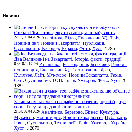
Новини
Степан Гіга: історія, яку слухають, а не забувають
22:05, 09.04.2026
Аналітика
,
Відео
,
Ексклюзив ЗД
,
Лайт
,
Новини дня
,
Новини Закарпаття
,
Публікації
,
Суспільство
,
Ужгород
,
Україна
,
Фото
,
Хуст
785
Два Великодні на Закарпатті. Історія, факти, традиції
0:38, 07.04.2026
Аналітика
,
Без кордонів
,
Берегово
,
Головні
новини дня
,
Ексклюзив ЗД
,
Ексклюзивне відео
,
Культура
,
Лайт
,
Мукачево
,
Новини Закарпаття
,
Рахів
,
Світ
,
Суспільство
,
ТОП
,
Тячів
,
Ужгород
,
Фото
,
Хуст
1382
Закарпаття на смак: географічне значення, що об’єднує
гори, Тису та прадавні виноградники
21:04, 02.04.2026
Аналітика
,
Берегово
,
Бізнес
,
Культура
,
Мукачево
,
Новини дня
,
Новини Закарпаття
,
Публікації
,
Рахів
,
Суспільство
,
Технології
,
Тячів
,
Ужгород
,
Україна
,
Хуст
2870