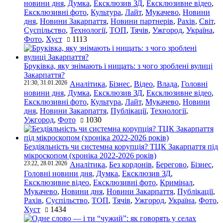
новини дня
,
Думка
,
Ексклюзив ЗД
,
Ексклюзивне відео
,
Ексклюзивні фото
,
Культура
,
Лайт
,
Мукачево
,
Новини
дня
,
Новини Закарпаття
,
Новини партнерів
,
Рахів
,
Світ
,
Суспільство
,
Технології
,
ТОП
,
Тячів
,
Ужгород
,
Україна
,
Фото
,
Хуст
1113
Бруківка, яку знімають і нищать: з чого зроблені вулиці
Закарпаття?
21:30, 31.01.2026
Аналітика
,
Бізнес
,
Відео
,
Влада
,
Головні
новини дня
,
Думка
,
Ексклюзив ЗД
,
Ексклюзивне відео
,
Ексклюзивні фото
,
Культура
,
Лайт
,
Мукачево
,
Новини
дня
,
Новини Закарпаття
,
Публікації
,
Технології
,
Ужгород
,
Фото
1030
Бездіяльність чи системна корупція? ТЦК Закарпаття під
мікроскопом (хроніка 2022-2026 років)
23:22, 28.01.2026
Аналітика
,
Без кордонів
,
Берегово
,
Бізнес
,
Головні новини дня
,
Думка
,
Ексклюзив ЗД
,
Ексклюзивне відео
,
Ексклюзивні фото
,
Кримінал
,
Мукачево
,
Новини дня
,
Новини Закарпаття
,
Публікації
,
Рахів
,
Суспільство
,
ТОП
,
Тячів
,
Ужгород
,
Україна
,
Фото
,
Хуст
1434