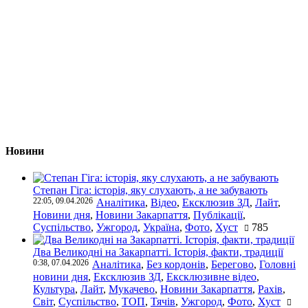
Новини
Степан Гіга: історія, яку слухають, а не забувають
22:05, 09.04.2026
Аналітика
,
Відео
,
Ексклюзив ЗД
,
Лайт
,
Новини дня
,
Новини Закарпаття
,
Публікації
,
Суспільство
,
Ужгород
,
Україна
,
Фото
,
Хуст
785
Два Великодні на Закарпатті. Історія, факти, традиції
0:38, 07.04.2026
Аналітика
,
Без кордонів
,
Берегово
,
Головні
новини дня
,
Ексклюзив ЗД
,
Ексклюзивне відео
,
Культура
,
Лайт
,
Мукачево
,
Новини Закарпаття
,
Рахів
,
Світ
,
Суспільство
,
ТОП
,
Тячів
,
Ужгород
,
Фото
,
Хуст