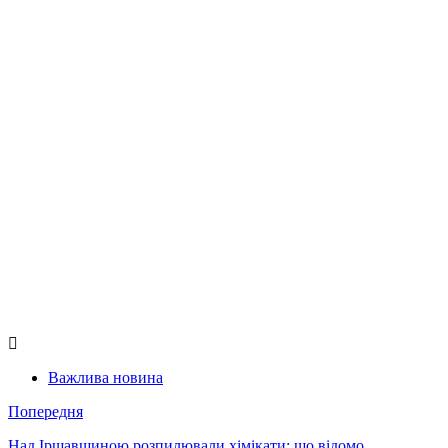
Важлива новина
Попередня
Над Іршавщиною розпилювали хімікати: що відомо