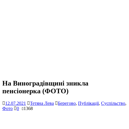
На Виноградівщині зникла
пенсіонерка (ФОТО)
12.07.2021
Тетяна Лева
Берегово
,
Публікації
,
Суспільство
,
Фото
0
1368