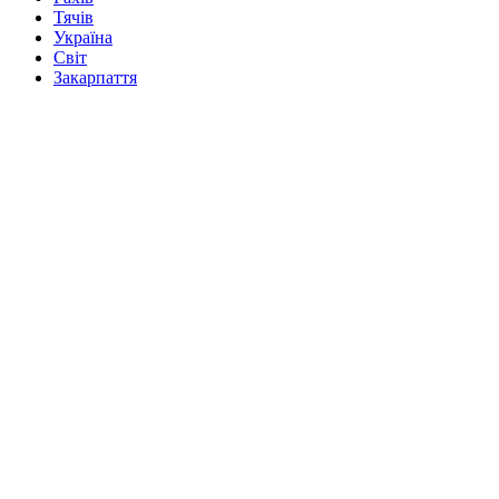
Тячів
Україна
Світ
Закарпаття