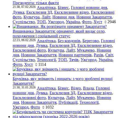
Президента: тільки факти
21:38, 07.02.2026
Аналітика
,
Бізнес
,
Головні новини дня
,
Думка
,
Ексклюзив ЗД
,
Ексклюзивне відео
,
Ексклюзивні
фото
,
Культура
,
Лайт
,
Новини дня
,
Новини Закарпаття
,
Суспільство
,
ТОП
,
Ужгород
,
Україна
,
Фото
,
Хуст
2946
Вишиванка Закарпаття: орнамент, який видає село,
походження і соціальний статус
22:23, 06.02.2026
Аналітика
,
Без кордонів
,
Берегово
,
Головні
новини дня
,
Думка
,
Ексклюзив ЗД
,
Ексклюзивне відео
,
Ексклюзивні фото
,
Культура
,
Лайт
,
Мукачево
,
Новини
дня
,
Новини Закарпаття
,
Новини партнерів
,
Рахів
,
Світ
,
Суспільство
,
Технології
,
ТОП
,
Тячів
,
Ужгород
,
Україна
,
Фото
,
Хуст
1114
Бруківка, яку знімають і нищать: з чого зроблені вулиці
Закарпаття?
21:30, 31.01.2026
Аналітика
,
Бізнес
,
Відео
,
Влада
,
Головні
новини дня
,
Думка
,
Ексклюзив ЗД
,
Ексклюзивне відео
,
Ексклюзивні фото
,
Культура
,
Лайт
,
Мукачево
,
Новини
дня
,
Новини Закарпаття
,
Публікації
,
Технології
,
Ужгород
,
Фото
1032