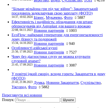
Берегово
,
Відео
,
Суспільство
,
ТОП
4218
“Більше мільйона грн під час війни”: Закарпатський
посадовець задекларував свою зарплату (ФОТО)
14:37, 10.02.2024
Бізнес
,
Мукачево
,
Фото
5887
Ефективність і надійність: обладнання для штанг
обприскувачів від Agroplast для вашого врожаю
22:08, 04.11.2023
Новини партнерів
1003
EcoFlow: найкращі генератори для енергонезалежності
дому, бізнесу та подорожей
15:34, 14.10.2023
Новини партнерів
940
Особливості азійської кухні
21:50, 17.09.2023
Новини партнерів
7527
Чому без діагностики слуху не можна купувати
слуховий апарат?
21:45, 17.09.2023
Новини партнерів
3087
У повітрі їдкий сморід, всюди горить: Закарпаття в диму
(ФОТО)
21:43, 21.06.2023
Думка
,
Новини Закарпаття
,
Суспільство
,
Ужгород
,
Фото
5882
Переглянути всі новини
Пошук: