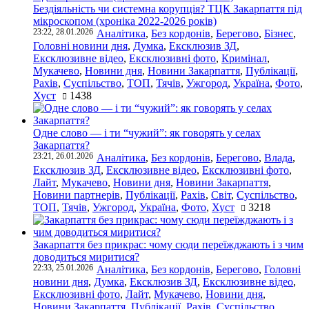
Бездіяльність чи системна корупція? ТЦК Закарпаття під
мікроскопом (хроніка 2022-2026 років)
23:22, 28.01.2026
Аналітика
,
Без кордонів
,
Берегово
,
Бізнес
,
Головні новини дня
,
Думка
,
Ексклюзив ЗД
,
Ексклюзивне відео
,
Ексклюзивні фото
,
Кримінал
,
Мукачево
,
Новини дня
,
Новини Закарпаття
,
Публікації
,
Рахів
,
Суспільство
,
ТОП
,
Тячів
,
Ужгород
,
Україна
,
Фото
,
Хуст
1438
Одне слово — і ти “чужий”: як говорять у селах
Закарпаття?
23:21, 26.01.2026
Аналітика
,
Без кордонів
,
Берегово
,
Влада
,
Ексклюзив ЗД
,
Ексклюзивне відео
,
Ексклюзивні фото
,
Лайт
,
Мукачево
,
Новини дня
,
Новини Закарпаття
,
Новини партнерів
,
Публікації
,
Рахів
,
Світ
,
Суспільство
,
ТОП
,
Тячів
,
Ужгород
,
Україна
,
Фото
,
Хуст
3218
Закарпаття без прикрас: чому сюди переїжджають і з чим
доводиться миритися?
22:33, 25.01.2026
Аналітика
,
Без кордонів
,
Берегово
,
Головні
новини дня
,
Думка
,
Ексклюзив ЗД
,
Ексклюзивне відео
,
Ексклюзивні фото
,
Лайт
,
Мукачево
,
Новини дня
,
Новини Закарпаття
,
Публікації
,
Рахів
,
Суспільство
,