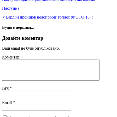
Наступна
У Берліні пройшов велопробіг топлес (ФОТО 18+)
Будьте першим...
Додайте коментар
Ваш email не буде опубліковано.
Коментар
Ім'я
*
Email
*