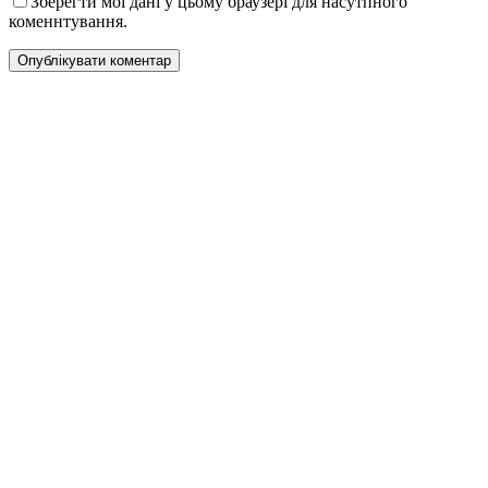
Зберегти мої дані у цьому браузері для насутпного
коменнтування.