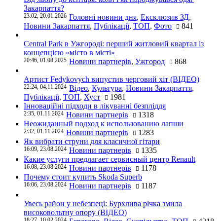
Закарпаття?
23:02, 20.01.2026
Головні новини дня
,
Ексклюзив ЗД
,
Новини Закарпаття
,
Публікації
,
ТОП
,
Фото
841
Central Park в Ужгороді: перший житловий квартал із
концепцією «місто в місті»
20:46, 01.08.2025
Новини партнерів
,
Ужгород
868
Артист Fedykovych випустив черговий хіт (ВІДЕО)
22:24, 04.11.2024
Відео
,
Культура
,
Новини Закарпаття
,
Публікації
,
ТОП
,
Хуст
1981
Інноваційні підходи в лікуванні безпліддя
2:35, 01.11.2024
Новини партнерів
1318
Неожиданный подход к использованию лапши
2:32, 01.11.2024
Новини партнерів
1283
Як вибрати струни для класичної гітари
16:09, 23.08.2024
Новини партнерів
1335
Какие услуги предлагает сервисный центр Renault
16:08, 23.08.2024
Новини партнерів
1178
Почему стоит купить Skoda Superb
16:06, 23.08.2024
Новини партнерів
1187
Увесь район у небезпеці: Бурхлива річка змила
високовольтну опору (ВІДЕО)
18:27, 10.02.2024