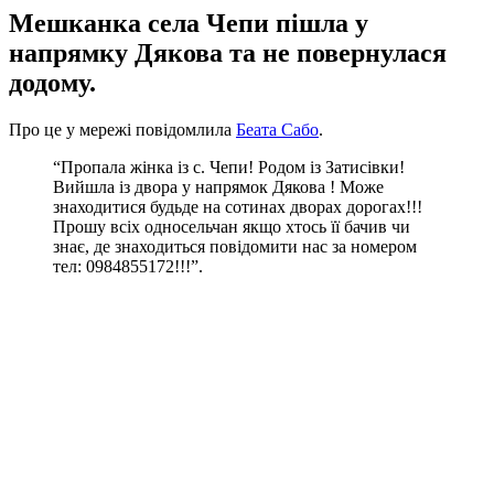
Мешканка села Чепи пішла у
напрямку Дякова та не повернулася
додому.
Про це у мережі повідомлила
Беата Сабо
.
“Пропала жiнка iз с. Чепи! Родом iз Затисiвки!
Вийшла iз двора у напрямок Дякова ! Може
знаходитися будьде на сотинах дворах дорогах!!!
Прошу всiх односельчан якщо хтось її бачив чи
знає, де знаходиться повiдомити нас за номером
тел: 0984855172!!!”.