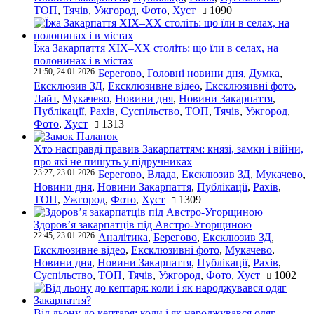
ТОП
,
Тячів
,
Ужгород
,
Фото
,
Хуст
1090
Їжа Закарпаття ХІХ–ХХ століть: що їли в селах, на
полонинах і в містах
21:50, 24.01.2026
Берегово
,
Головні новини дня
,
Думка
,
Ексклюзив ЗД
,
Ексклюзивне відео
,
Ексклюзивні фото
,
Лайт
,
Мукачево
,
Новини дня
,
Новини Закарпаття
,
Публікації
,
Рахів
,
Суспільство
,
ТОП
,
Тячів
,
Ужгород
,
Фото
,
Хуст
1313
Хто насправді правив Закарпаттям: князі, замки і війни,
про які не пишуть у підручниках
23:27, 23.01.2026
Берегово
,
Влада
,
Ексклюзив ЗД
,
Мукачево
,
Новини дня
,
Новини Закарпаття
,
Публікації
,
Рахів
,
ТОП
,
Ужгород
,
Фото
,
Хуст
1309
Здоров’я закарпатців під Австро-Угорщиною
22:45, 23.01.2026
Аналітика
,
Берегово
,
Ексклюзив ЗД
,
Ексклюзивне відео
,
Ексклюзивні фото
,
Мукачево
,
Новини дня
,
Новини Закарпаття
,
Публікації
,
Рахів
,
Суспільство
,
ТОП
,
Тячів
,
Ужгород
,
Фото
,
Хуст
1002
Від льону до кептаря: коли і як народжувався одяг