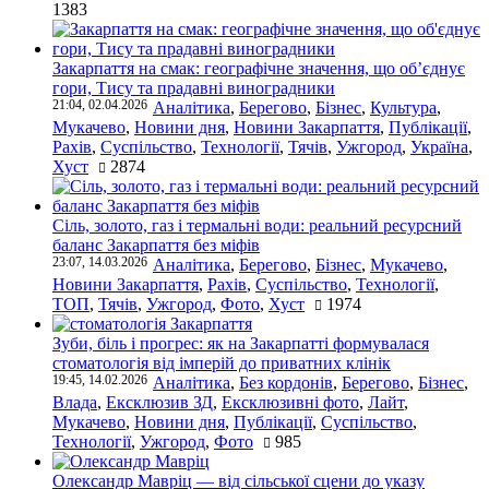
1383
Закарпаття на смак: географічне значення, що об’єднує
гори, Тису та прадавні виноградники
21:04, 02.04.2026
Аналітика
,
Берегово
,
Бізнес
,
Культура
,
Мукачево
,
Новини дня
,
Новини Закарпаття
,
Публікації
,
Рахів
,
Суспільство
,
Технології
,
Тячів
,
Ужгород
,
Україна
,
Хуст
2874
Сіль, золото, газ і термальні води: реальний ресурсний
баланс Закарпаття без міфів
23:07, 14.03.2026
Аналітика
,
Берегово
,
Бізнес
,
Мукачево
,
Новини Закарпаття
,
Рахів
,
Суспільство
,
Технології
,
ТОП
,
Тячів
,
Ужгород
,
Фото
,
Хуст
1974
Зуби, біль і прогрес: як на Закарпатті формувалася
стоматологія від імперій до приватних клінік
19:45, 14.02.2026
Аналітика
,
Без кордонів
,
Берегово
,
Бізнес
,
Влада
,
Ексклюзив ЗД
,
Ексклюзивні фото
,
Лайт
,
Мукачево
,
Новини дня
,
Публікації
,
Суспільство
,
Технології
,
Ужгород
,
Фото
985
Олександр Мавріц — від сільської сцени до указу