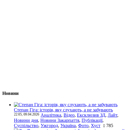
Новини
Степан Гіга: історія, яку слухають, а не забувають
22:05, 09.04.2026
Аналітика
,
Відео
,
Ексклюзив ЗД
,
Лайт
,
Новини дня
,
Новини Закарпаття
,
Публікації
,
Суспільство
,
Ужгород
,
Україна
,
Фото
,
Хуст
785