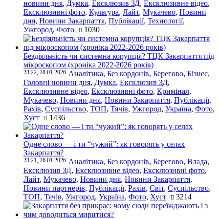
новини дня
,
Думка
,
Ексклюзив ЗД
,
Ексклюзивне відео
,
Ексклюзивні фото
,
Культура
,
Лайт
,
Мукачево
,
Новини
дня
,
Новини Закарпаття
,
Публікації
,
Технології
,
Ужгород
,
Фото
1030
Бездіяльність чи системна корупція? ТЦК Закарпаття під
мікроскопом (хроніка 2022-2026 років)
23:22, 28.01.2026
Аналітика
,
Без кордонів
,
Берегово
,
Бізнес
,
Головні новини дня
,
Думка
,
Ексклюзив ЗД
,
Ексклюзивне відео
,
Ексклюзивні фото
,
Кримінал
,
Мукачево
,
Новини дня
,
Новини Закарпаття
,
Публікації
,
Рахів
,
Суспільство
,
ТОП
,
Тячів
,
Ужгород
,
Україна
,
Фото
,
Хуст
1436
Одне слово — і ти “чужий”: як говорять у селах
Закарпаття?
23:21, 26.01.2026
Аналітика
,
Без кордонів
,
Берегово
,
Влада
,
Ексклюзив ЗД
,
Ексклюзивне відео
,
Ексклюзивні фото
,
Лайт
,
Мукачево
,
Новини дня
,
Новини Закарпаття
,
Новини партнерів
,
Публікації
,
Рахів
,
Світ
,
Суспільство
,
ТОП
,
Тячів
,
Ужгород
,
Україна
,
Фото
,
Хуст
3214