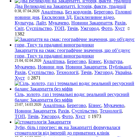
Два Великодні на Закарпатті. Історія, факти, традиції
0:38, 07.04.2026
Аналітика
,
Без кордонів
,
Берегово
,
Головні
новини дня
,
Ексклюзив ЗД
,
Ексклюзивне відео
,
Культура
,
Лайт
,
Мукачево
,
Новини Закарпаття
,
Рахів
,
Світ
,
Суспільство
,
ТОП
,
Тячів
,
Ужгород
,
Фото
,
Хуст
1382
Закарпаття на смак: географічне значення, що об’єднує
гори, Тису та прадавні виноградники
21:04, 02.04.2026
Аналітика
,
Берегово
,
Бізнес
,
Культура
,
Мукачево
,
Новини дня
,
Новини Закарпаття
,
Публікації
,
Рахів
,
Суспільство
,
Технології
,
Тячів
,
Ужгород
,
Україна
,
Хуст
2871
Сіль, золото, газ і термальні води: реальний ресурсний
баланс Закарпаття без міфів
23:07, 14.03.2026
Аналітика
,
Берегово
,
Бізнес
,
Мукачево
,
Новини Закарпаття
,
Рахів
,
Суспільство
,
Технології
,
ТОП
,
Тячів
,
Ужгород
,
Фото
,
Хуст
1973
Зуби, біль і прогрес: як на Закарпатті формувалася
стоматологія від імперій до приватних клінік