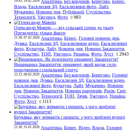
19:45, 14.02.2026
Аналітика
,
Без кордонів
,
Берегово
,
Бізнес
,
Влада
,
Ексклюзив ЗД
,
Ексклюзивні фото
,
Лайт
,
Мукачево
,
Новини дня
,
Публікації
,
Суспільство
,
Технології
,
Ужгород
,
Фото
983
Олександр Мавріц — від сільської сцени до указу
Президента: тільки факти
21:38, 07.02.2026
Аналітика
,
Бізнес
,
Головні новини дня
,
Думка
,
Ексклюзив ЗД
,
Ексклюзивне відео
,
Ексклюзивні
фото
,
Культура
,
Лайт
,
Новини дня
,
Новини Закарпаття
,
Суспільство
,
ТОП
,
Ужгород
,
Україна
,
Фото
,
Хуст
2943
Вишиванка Закарпаття: орнамент, який видає село,
походження і соціальний статус
22:23, 06.02.2026
Аналітика
,
Без кордонів
,
Берегово
,
Головні
новини дня
,
Думка
,
Ексклюзив ЗД
,
Ексклюзивне відео
,
Ексклюзивні фото
,
Культура
,
Лайт
,
Мукачево
,
Новини
дня
,
Новини Закарпаття
,
Новини партнерів
,
Рахів
,
Світ
,
Суспільство
,
Технології
,
ТОП
,
Тячів
,
Ужгород
,
Україна
,
Фото
,
Хуст
1113
Бруківка, яку знімають і нищать: з чого зроблені вулиці
Закарпаття?
21:30, 31.01.2026
Аналітика
,
Бізнес
,
Відео
,
Влада
,
Головні