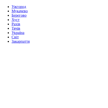
Ужгород
Мукачево
Берегово
Хуст
Рахів
Тячів
Україна
Світ
Закарпаття