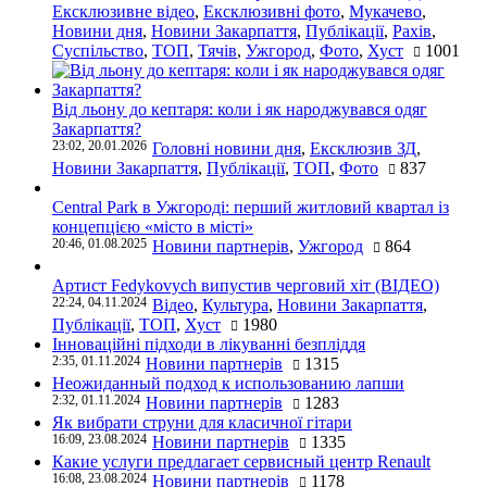
Ексклюзивне відео
,
Ексклюзивні фото
,
Мукачево
,
Новини дня
,
Новини Закарпаття
,
Публікації
,
Рахів
,
Суспільство
,
ТОП
,
Тячів
,
Ужгород
,
Фото
,
Хуст
1001
Від льону до кептаря: коли і як народжувався одяг
Закарпаття?
23:02, 20.01.2026
Головні новини дня
,
Ексклюзив ЗД
,
Новини Закарпаття
,
Публікації
,
ТОП
,
Фото
837
Central Park в Ужгороді: перший житловий квартал із
концепцією «місто в місті»
20:46, 01.08.2025
Новини партнерів
,
Ужгород
864
Артист Fedykovych випустив черговий хіт (ВІДЕО)
22:24, 04.11.2024
Відео
,
Культура
,
Новини Закарпаття
,
Публікації
,
ТОП
,
Хуст
1980
Інноваційні підходи в лікуванні безпліддя
2:35, 01.11.2024
Новини партнерів
1315
Неожиданный подход к использованию лапши
2:32, 01.11.2024
Новини партнерів
1283
Як вибрати струни для класичної гітари
16:09, 23.08.2024
Новини партнерів
1335
Какие услуги предлагает сервисный центр Renault
16:08, 23.08.2024
Новини партнерів
1178