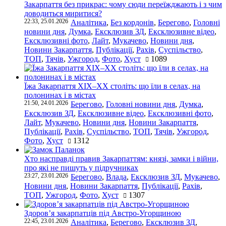
Закарпаття без прикрас: чому сюди переїжджають і з чим
доводиться миритися?
22:33, 25.01.2026
Аналітика
,
Без кордонів
,
Берегово
,
Головні
новини дня
,
Думка
,
Ексклюзив ЗД
,
Ексклюзивне відео
,
Ексклюзивні фото
,
Лайт
,
Мукачево
,
Новини дня
,
Новини Закарпаття
,
Публікації
,
Рахів
,
Суспільство
,
ТОП
,
Тячів
,
Ужгород
,
Фото
,
Хуст
1089
Їжа Закарпаття ХІХ–ХХ століть: що їли в селах, на
полонинах і в містах
21:50, 24.01.2026
Берегово
,
Головні новини дня
,
Думка
,
Ексклюзив ЗД
,
Ексклюзивне відео
,
Ексклюзивні фото
,
Лайт
,
Мукачево
,
Новини дня
,
Новини Закарпаття
,
Публікації
,
Рахів
,
Суспільство
,
ТОП
,
Тячів
,
Ужгород
,
Фото
,
Хуст
1312
Хто насправді правив Закарпаттям: князі, замки і війни,
про які не пишуть у підручниках
23:27, 23.01.2026
Берегово
,
Влада
,
Ексклюзив ЗД
,
Мукачево
,
Новини дня
,
Новини Закарпаття
,
Публікації
,
Рахів
,
ТОП
,
Ужгород
,
Фото
,
Хуст
1307
Здоров’я закарпатців під Австро-Угорщиною
22:45, 23.01.2026
Аналітика
,
Берегово
,
Ексклюзив ЗД
,