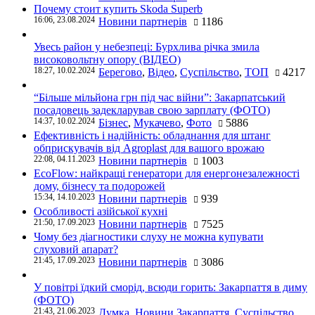
Почему стоит купить Skoda Superb
16:06, 23.08.2024
Новини партнерів
1186
Увесь район у небезпеці: Бурхлива річка змила
високовольтну опору (ВІДЕО)
18:27, 10.02.2024
Берегово
,
Відео
,
Суспільство
,
ТОП
4217
“Більше мільйона грн під час війни”: Закарпатський
посадовець задекларував свою зарплату (ФОТО)
14:37, 10.02.2024
Бізнес
,
Мукачево
,
Фото
5886
Ефективність і надійність: обладнання для штанг
обприскувачів від Agroplast для вашого врожаю
22:08, 04.11.2023
Новини партнерів
1003
EcoFlow: найкращі генератори для енергонезалежності
дому, бізнесу та подорожей
15:34, 14.10.2023
Новини партнерів
939
Особливості азійської кухні
21:50, 17.09.2023
Новини партнерів
7525
Чому без діагностики слуху не можна купувати
слуховий апарат?
21:45, 17.09.2023
Новини партнерів
3086
У повітрі їдкий сморід, всюди горить: Закарпаття в диму
(ФОТО)
21:43, 21.06.2023
Думка
,
Новини Закарпаття
,
Суспільство
,