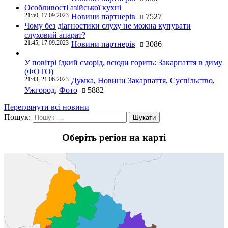
Особливості азійської кухні
21:50, 17.09.2023
Новини партнерів
7527
Чому без діагностики слуху не можна купувати
слуховий апарат?
21:45, 17.09.2023
Новини партнерів
3086
У повітрі їдкий сморід, всюди горить: Закарпаття в диму
(ФОТО)
21:43, 21.06.2023
Думка
,
Новини Закарпаття
,
Суспільство
,
Ужгород
,
Фото
5882
Переглянути всі новини
Пошук:
Оберіть регіон на карті