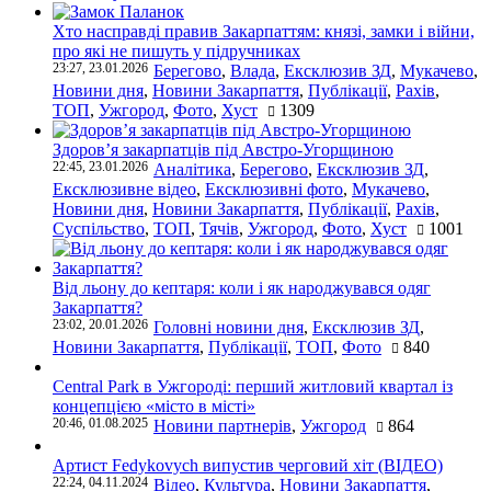
Хто насправді правив Закарпаттям: князі, замки і війни,
про які не пишуть у підручниках
23:27, 23.01.2026
Берегово
,
Влада
,
Ексклюзив ЗД
,
Мукачево
,
Новини дня
,
Новини Закарпаття
,
Публікації
,
Рахів
,
ТОП
,
Ужгород
,
Фото
,
Хуст
1309
Здоров’я закарпатців під Австро-Угорщиною
22:45, 23.01.2026
Аналітика
,
Берегово
,
Ексклюзив ЗД
,
Ексклюзивне відео
,
Ексклюзивні фото
,
Мукачево
,
Новини дня
,
Новини Закарпаття
,
Публікації
,
Рахів
,
Суспільство
,
ТОП
,
Тячів
,
Ужгород
,
Фото
,
Хуст
1001
Від льону до кептаря: коли і як народжувався одяг
Закарпаття?
23:02, 20.01.2026
Головні новини дня
,
Ексклюзив ЗД
,
Новини Закарпаття
,
Публікації
,
ТОП
,
Фото
840
Central Park в Ужгороді: перший житловий квартал із
концепцією «місто в місті»
20:46, 01.08.2025
Новини партнерів
,
Ужгород
864
Артист Fedykovych випустив черговий хіт (ВІДЕО)
22:24, 04.11.2024
Відео
,
Культура
,
Новини Закарпаття
,