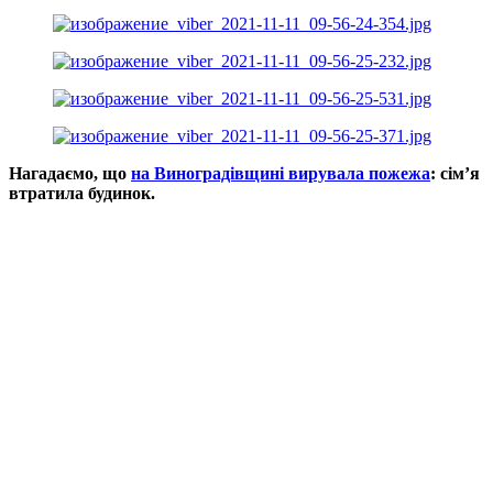
Нагадаємо, що
на Виноградівщині вирувала пожежа
: сім’я
втратила будинок.