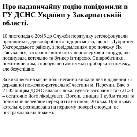
Про надзвичайну подію повідомили в
ГУ ДСНС України у Закарпатській
області.
10 листопада о 20:45 до Служби порятунку зателефонували
працівники деревообробного підприємства, що в с. Дубриничі
Ужгородського району, з повідомленням про пожежу. Як
з’ясувалося, загорання виникло у двоповерховій споруді, що
поєднувала котельню та бункер із тирсою. Співробітники,
помітивши дим, спробували самотужки приборкати пожежу,
але безуспішно.
За викликом на місце події негайно виїхали два відділення 7-ї
державної пожежно-рятувальної частини м. Перечин. Вже о
21:05 бійцям ДСНС вдалося локалізувати загорання та о 21:23
– остаточно його ліквідувати. Вогонь знищив 1 куб.м тирси та
пошкодив дерев’яне перекриття на площі 20 кв.м. При цьому
котельня, розташована на першому поверсі споруди, не
постраждала від пожежі.