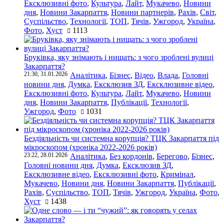
Ексклюзивні фото
,
Культура
,
Лайт
,
Мукачево
,
Новини
дня
,
Новини Закарпаття
,
Новини партнерів
,
Рахів
,
Світ
,
Суспільство
,
Технології
,
ТОП
,
Тячів
,
Ужгород
,
Україна
,
Фото
,
Хуст
1113
Бруківка, яку знімають і нищать: з чого зроблені вулиці
Закарпаття?
21:30, 31.01.2026
Аналітика
,
Бізнес
,
Відео
,
Влада
,
Головні
новини дня
,
Думка
,
Ексклюзив ЗД
,
Ексклюзивне відео
,
Ексклюзивні фото
,
Культура
,
Лайт
,
Мукачево
,
Новини
дня
,
Новини Закарпаття
,
Публікації
,
Технології
,
Ужгород
,
Фото
1031
Бездіяльність чи системна корупція? ТЦК Закарпаття під
мікроскопом (хроніка 2022-2026 років)
23:22, 28.01.2026
Аналітика
,
Без кордонів
,
Берегово
,
Бізнес
,
Головні новини дня
,
Думка
,
Ексклюзив ЗД
,
Ексклюзивне відео
,
Ексклюзивні фото
,
Кримінал
,
Мукачево
,
Новини дня
,
Новини Закарпаття
,
Публікації
,
Рахів
,
Суспільство
,
ТОП
,
Тячів
,
Ужгород
,
Україна
,
Фото
,
Хуст
1438