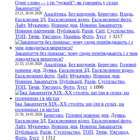
Одне слово — і ти “чужий”: як говорять у селах
Закарпаття?
23:21, 26.01.2026
Аналітика
,
Без кордонів
,
Берегово
,
Влада
,
Ексклюзив ЗД
,
Ексклюзивне відео
,
Ексклюзивні фото
,
Лайт
,
Мукачево
,
Новини дня
,
Новини Закарпаття
,
Новини партнерів
,
Публікації
,
Рахів
,
Світ
,
Суспільство
,
ТОП
,
Тячів
,
Ужгород
,
Україна
,
Фото
,
Хуст
3217
Закарпаття без прикрас: чому сюди переїжджають і з чим
доводиться миритися?
22:33, 25.01.2026
Аналітика
,
Без кордонів
,
Берегово
,
Головні
новини дня
,
Думка
,
Ексклюзив ЗД
,
Ексклюзивне відео
,
Ексклюзивні фото
,
Лайт
,
Мукачево
,
Новини дня
,
Новини Закарпаття
,
Публікації
,
Рахів
,
Суспільство
,
ТОП
,
Тячів
,
Ужгород
,
Фото
,
Хуст
1090
Їжа Закарпаття ХІХ–ХХ століть: що їли в селах, на
полонинах і в містах
21:50, 24.01.2026
Берегово
,
Головні новини дня
,
Думка
,
Ексклюзив ЗД
,
Ексклюзивне відео
,
Ексклюзивні фото
,
Лайт
,
Мукачево
,
Новини дня
,
Новини Закарпаття
,
Публікації
,
Рахів
,
Суспільство
,
ТОП
,
Тячів
,
Ужгород
,
Фото
,
Хуст
1312