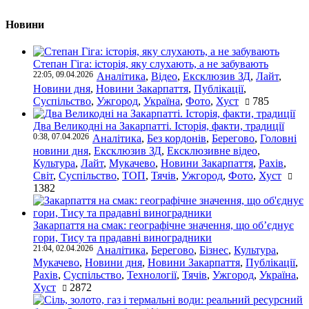
Новини
Степан Гіга: історія, яку слухають, а не забувають
22:05, 09.04.2026
Аналітика
,
Відео
,
Ексклюзив ЗД
,
Лайт
,
Новини дня
,
Новини Закарпаття
,
Публікації
,
Суспільство
,
Ужгород
,
Україна
,
Фото
,
Хуст
785
Два Великодні на Закарпатті. Історія, факти, традиції
0:38, 07.04.2026
Аналітика
,
Без кордонів
,
Берегово
,
Головні
новини дня
,
Ексклюзив ЗД
,
Ексклюзивне відео
,
Культура
,
Лайт
,
Мукачево
,
Новини Закарпаття
,
Рахів
,
Світ
,
Суспільство
,
ТОП
,
Тячів
,
Ужгород
,
Фото
,
Хуст
1382
Закарпаття на смак: географічне значення, що об’єднує
гори, Тису та прадавні виноградники
21:04, 02.04.2026
Аналітика
,
Берегово
,
Бізнес
,
Культура
,
Мукачево
,
Новини дня
,
Новини Закарпаття
,
Публікації
,
Рахів
,
Суспільство
,
Технології
,
Тячів
,
Ужгород
,
Україна
,
Хуст
2872