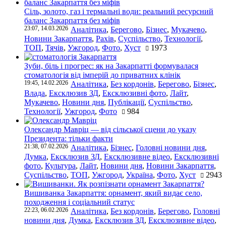
Сіль, золото, газ і термальні води: реальний ресурсний
баланс Закарпаття без міфів
23:07, 14.03.2026
Аналітика
,
Берегово
,
Бізнес
,
Мукачево
,
Новини Закарпаття
,
Рахів
,
Суспільство
,
Технології
,
ТОП
,
Тячів
,
Ужгород
,
Фото
,
Хуст
1973
Зуби, біль і прогрес: як на Закарпатті формувалася
стоматологія від імперій до приватних клінік
19:45, 14.02.2026
Аналітика
,
Без кордонів
,
Берегово
,
Бізнес
,
Влада
,
Ексклюзив ЗД
,
Ексклюзивні фото
,
Лайт
,
Мукачево
,
Новини дня
,
Публікації
,
Суспільство
,
Технології
,
Ужгород
,
Фото
984
Олександр Мавріц — від сільської сцени до указу
Президента: тільки факти
21:38, 07.02.2026
Аналітика
,
Бізнес
,
Головні новини дня
,
Думка
,
Ексклюзив ЗД
,
Ексклюзивне відео
,
Ексклюзивні
фото
,
Культура
,
Лайт
,
Новини дня
,
Новини Закарпаття
,
Суспільство
,
ТОП
,
Ужгород
,
Україна
,
Фото
,
Хуст
2943
Вишиванка Закарпаття: орнамент, який видає село,
походження і соціальний статус
22:23, 06.02.2026
Аналітика
,
Без кордонів
,
Берегово
,
Головні
новини дня
,
Думка
,
Ексклюзив ЗД
,
Ексклюзивне відео
,