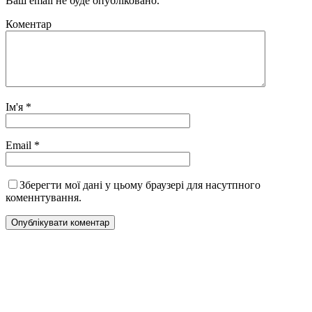
Ваш email не буде опубліковано.
Коментар
Ім'я
*
Email
*
Зберегти мої дані у цьому браузері для насутпного
коменнтування.