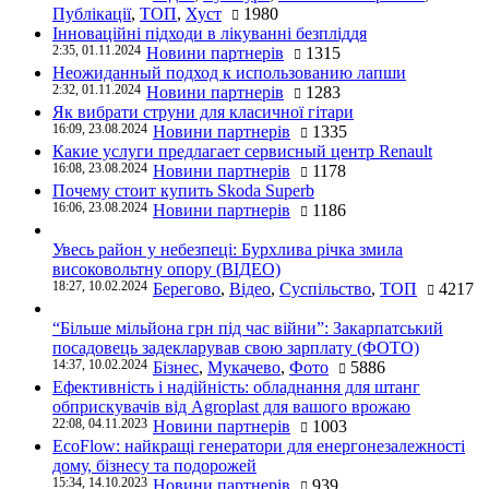
Публікації
,
ТОП
,
Хуст
1980
Інноваційні підходи в лікуванні безпліддя
2:35, 01.11.2024
Новини партнерів
1315
Неожиданный подход к использованию лапши
2:32, 01.11.2024
Новини партнерів
1283
Як вибрати струни для класичної гітари
16:09, 23.08.2024
Новини партнерів
1335
Какие услуги предлагает сервисный центр Renault
16:08, 23.08.2024
Новини партнерів
1178
Почему стоит купить Skoda Superb
16:06, 23.08.2024
Новини партнерів
1186
Увесь район у небезпеці: Бурхлива річка змила
високовольтну опору (ВІДЕО)
18:27, 10.02.2024
Берегово
,
Відео
,
Суспільство
,
ТОП
4217
“Більше мільйона грн під час війни”: Закарпатський
посадовець задекларував свою зарплату (ФОТО)
14:37, 10.02.2024
Бізнес
,
Мукачево
,
Фото
5886
Ефективність і надійність: обладнання для штанг
обприскувачів від Agroplast для вашого врожаю
22:08, 04.11.2023
Новини партнерів
1003
EcoFlow: найкращі генератори для енергонезалежності
дому, бізнесу та подорожей
15:34, 14.10.2023
Новини партнерів
939