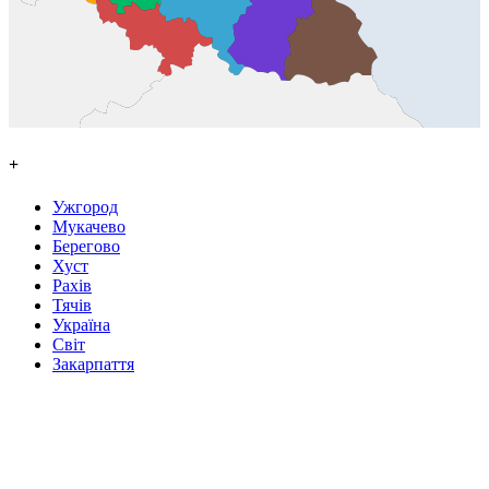
+
Ужгород
Мукачево
Берегово
Хуст
Рахів
Тячів
Україна
Світ
Закарпаття