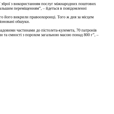
ї зброї з використанням послуг міжнародних поштових
дальшим переміщенням”, – йдеться в повідомленні
го його викрили правоохоронці. Того ж дня за місцем
іоновані обшуки.
кладовими частинами до пістолета-кулемета, 70 патронів
ми та ємності з порохом загальною масою понад 800 г”, –