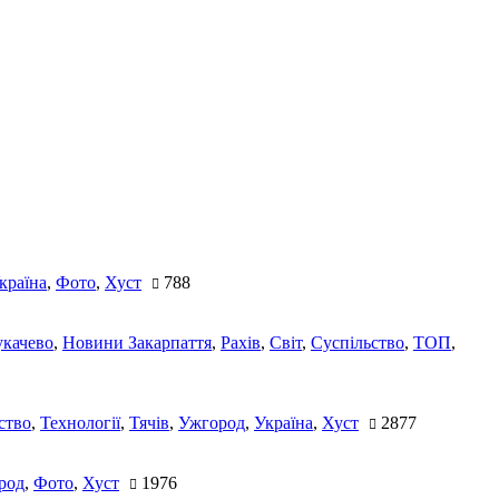
країна
,
Фото
,
Хуст
788
качево
,
Новини Закарпаття
,
Рахів
,
Світ
,
Суспільство
,
ТОП
,
ство
,
Технології
,
Тячів
,
Ужгород
,
Україна
,
Хуст
2877
род
,
Фото
,
Хуст
1976