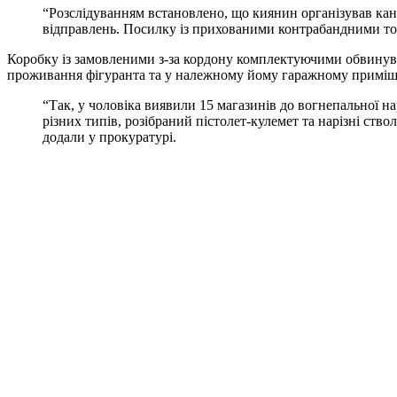
“Розслідуванням встановлено, що киянин організував ка
відправлень. Посилку із прихованими контрабандними тов
Коробку із замовленими з-за кордону комплектуючими обвинува
проживання фігуранта та у належному йому гаражному приміще
“Так, у чоловіка виявили 15 магазинів до вогнепальної на
різних типів, розібраний пістолет-кулемет та нарізні ств
додали у прокуратурі.