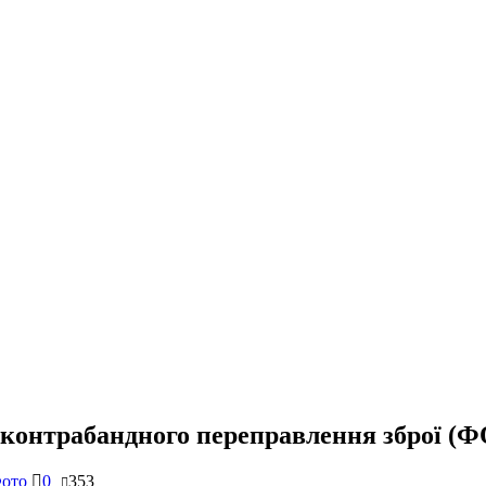
 контрабандного переправлення зброї (
ото
0
353