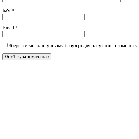
Ім'я
*
Email
*
Зберегти мої дані у цьому браузері для насутпного коменнту