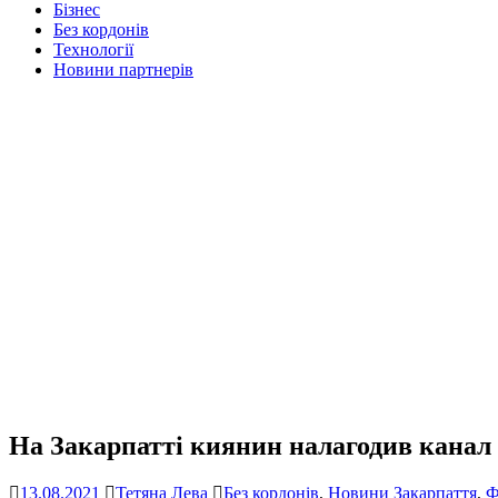
Бізнес
Без кордонів
Технології
Новини партнерів
На Закарпатті киянин налагодив канал
13.08.2021
Тетяна Лева
Без кордонів
,
Новини Закарпаття
,
Ф