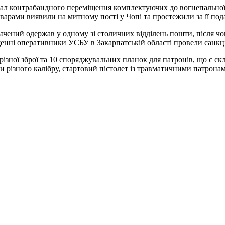
нал контрабандного переміщення комплектуючих до вогнепально
арами виявили на митному пості у Чопі та простежили за її по
чений одержав у одному зі столичних відділень пошти, після чо
нні оперативники УСБУ в Закарпатській області провели санкц
різної зброї та 10 споряджувальних планок для патронів, що є с
оли різного калібру, стартовий пістолет із травматичними патрона