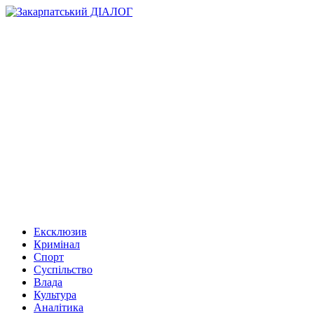
Ексклюзив
Кримінал
Спорт
Суспільство
Влада
Культура
Аналітика