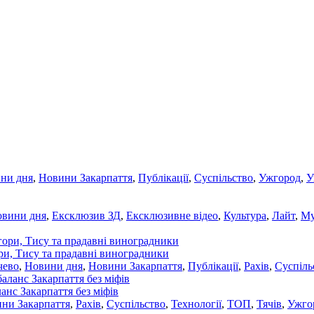
ни дня
,
Новини Закарпаття
,
Публікації
,
Суспільство
,
Ужгород
,
У
овини дня
,
Ексклюзив ЗД
,
Ексклюзивне відео
,
Культура
,
Лайт
,
Му
ори, Тису та прадавні виноградники
чево
,
Новини дня
,
Новини Закарпаття
,
Публікації
,
Рахів
,
Суспіль
ланс Закарпаття без міфів
ни Закарпаття
,
Рахів
,
Суспільство
,
Технології
,
ТОП
,
Тячів
,
Ужго