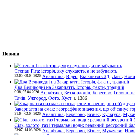
Новини
Степан Гіга: історія, яку слухають, а не забувають
22:05, 09.04.2026
Аналітика
,
Відео
,
Ексклюзив ЗД
,
Лайт
,
Нови
Два Великодні на Закарпатті. Історія, факти, традиції
0:38, 07.04.2026
Аналітика
,
Без кордонів
,
Берегово
,
Головні н
Тячів
,
Ужгород
,
Фото
,
Хуст
1386
Закарпаття на смак: географічне значення, що об’єднує г
21:04, 02.04.2026
Аналітика
,
Берегово
,
Бізнес
,
Культура
,
Мука
Сіль, золото, газ і термальні води: реальний ресурсний ба
23:07, 14.03.2026
Аналітика
,
Берегово
,
Бізнес
,
Мукачево
,
Нови