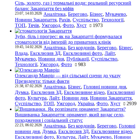
Сіль, золото, газ і термальні води: реальний ресурсний
баланс Закарпаття без міфів
23:07, 14.03.2026
Аналітика
,
Берегово
,
Бізнес
,
Мукачево
,
Новини Закарпаття
,
Рахів
,
Суспільство
,
Технології
,
ТОП
,
Тячів
,
Ужгород
,
Фото
,
Хуст
1973
Зуби, біль і прогрес: як на Закарпатті формувалася
стоматологія від імперій до приватних клінік
19:45, 14.02.2026
Аналітика
,
Без кордонів
,
Берегово
,
Бізнес
,
Влада
,
Ексклюзив ЗД
,
Ексклюзивні фото
,
Лайт
,
Мукачево
,
Новини дня
,
Публікації
,
Суспільство
,
Технології
,
Ужгород
,
Фото
983
Олександр Мавріц — від сільської сцени до указу
Президента: тільки факти
21:38, 07.02.2026
Аналітика
,
Бізнес
,
Головні новини дня
,
Думка
,
Ексклюзив ЗД
,
Ексклюзивне відео
,
Ексклюзивні
фото
,
Культура
,
Лайт
,
Новини дня
,
Новини Закарпаття
,
Суспільство
,
ТОП
,
Ужгород
,
Україна
,
Фото
,
Хуст
2939
Вишиванка Закарпаття: орнамент, який видає село,
походження і соціальний статус
22:23, 06.02.2026
Аналітика
,
Без кордонів
,
Берегово
,
Головні
новини дня
,
Думка
,
Ексклюзив ЗД
,
Ексклюзивне відео
,
Ексклюзивні фото
,
Культура
,
Лайт
,
Мукачево
,
Новини