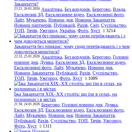
Закарпаття?
23:21, 26.01.2026
Аналітика
,
Без кордонів
,
Берегово
,
Влада
,
Ексклюзив ЗД
,
Ексклюзивне відео
,
Ексклюзивні фото
,
Лайт
,
Мукачево
,
Новини дня
,
Новини Закарпаття
,
Новини партнерів
,
Публікації
,
Рахів
,
Світ
,
Суспільство
,
ТОП
,
Тячів
,
Ужгород
,
Україна
,
Фото
,
Хуст
3214
Закарпаття без прикрас: чому сюди переїжджають і з чим
доводиться миритися?
22:33, 25.01.2026
Аналітика
,
Без кордонів
,
Берегово
,
Головні
новини дня
,
Думка
,
Ексклюзив ЗД
,
Ексклюзивне відео
,
Ексклюзивні фото
,
Лайт
,
Мукачево
,
Новини дня
,
Новини Закарпаття
,
Публікації
,
Рахів
,
Суспільство
,
ТОП
,
Тячів
,
Ужгород
,
Фото
,
Хуст
1089
Їжа Закарпаття ХІХ–ХХ століть: що їли в селах, на
полонинах і в містах
21:50, 24.01.2026
Берегово
,
Головні новини дня
,
Думка
,
Ексклюзив ЗД
,
Ексклюзивне відео
,
Ексклюзивні фото
,
Лайт
,
Мукачево
,
Новини дня
,
Новини Закарпаття
,
Публікації
,
Рахів
,
Суспільство
,
ТОП
,
Тячів
,
Ужгород
,
Фото
,
Хуст
1311