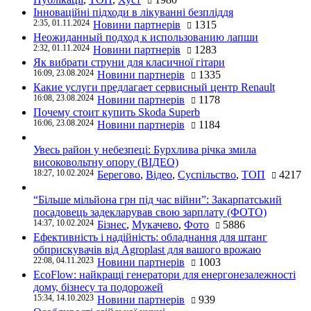
Інноваційні підходи в лікуванні безпліддя
2:35, 01.11.2024
Новини партнерів
1315
Неожиданный подход к использованию лапши
2:32, 01.11.2024
Новини партнерів
1283
Як вибрати струни для класичної гітари
16:09, 23.08.2024
Новини партнерів
1335
Какие услуги предлагает сервисный центр Renault
16:08, 23.08.2024
Новини партнерів
1178
Почему стоит купить Skoda Superb
16:06, 23.08.2024
Новини партнерів
1184
Увесь район у небезпеці: Бурхлива річка змила
високовольтну опору (ВІДЕО)
18:27, 10.02.2024
Берегово
,
Відео
,
Суспільство
,
ТОП
4217
“Більше мільйона грн під час війни”: Закарпатський
посадовець задекларував свою зарплату (ФОТО)
14:37, 10.02.2024
Бізнес
,
Мукачево
,
Фото
5886
Ефективність і надійність: обладнання для штанг
обприскувачів від Agroplast для вашого врожаю
22:08, 04.11.2023
Новини партнерів
1003
EcoFlow: найкращі генератори для енергонезалежності
дому, бізнесу та подорожей
15:34, 14.10.2023
Новини партнерів
939