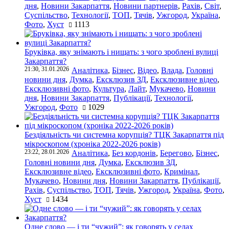
дня
,
Новини Закарпаття
,
Новини партнерів
,
Рахів
,
Світ
,
Суспільство
,
Технології
,
ТОП
,
Тячів
,
Ужгород
,
Україна
,
Фото
,
Хуст
1113
Бруківка, яку знімають і нищать: з чого зроблені вулиці
Закарпаття?
21:30, 31.01.2026
Аналітика
,
Бізнес
,
Відео
,
Влада
,
Головні
новини дня
,
Думка
,
Ексклюзив ЗД
,
Ексклюзивне відео
,
Ексклюзивні фото
,
Культура
,
Лайт
,
Мукачево
,
Новини
дня
,
Новини Закарпаття
,
Публікації
,
Технології
,
Ужгород
,
Фото
1029
Бездіяльність чи системна корупція? ТЦК Закарпаття під
мікроскопом (хроніка 2022-2026 років)
23:22, 28.01.2026
Аналітика
,
Без кордонів
,
Берегово
,
Бізнес
,
Головні новини дня
,
Думка
,
Ексклюзив ЗД
,
Ексклюзивне відео
,
Ексклюзивні фото
,
Кримінал
,
Мукачево
,
Новини дня
,
Новини Закарпаття
,
Публікації
,
Рахів
,
Суспільство
,
ТОП
,
Тячів
,
Ужгород
,
Україна
,
Фото
,
Хуст
1434
Одне слово — і ти “чужий”: як говорять у селах