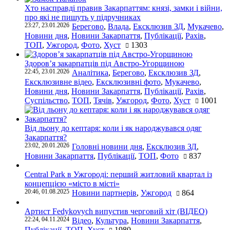
Хто насправді правив Закарпаттям: князі, замки і війни,
про які не пишуть у підручниках
23:27, 23.01.2026
Берегово
,
Влада
,
Ексклюзив ЗД
,
Мукачево
,
Новини дня
,
Новини Закарпаття
,
Публікації
,
Рахів
,
ТОП
,
Ужгород
,
Фото
,
Хуст
1303
Здоров’я закарпатців під Австро-Угорщиною
22:45, 23.01.2026
Аналітика
,
Берегово
,
Ексклюзив ЗД
,
Ексклюзивне відео
,
Ексклюзивні фото
,
Мукачево
,
Новини дня
,
Новини Закарпаття
,
Публікації
,
Рахів
,
Суспільство
,
ТОП
,
Тячів
,
Ужгород
,
Фото
,
Хуст
1001
Від льону до кептаря: коли і як народжувався одяг
Закарпаття?
23:02, 20.01.2026
Головні новини дня
,
Ексклюзив ЗД
,
Новини Закарпаття
,
Публікації
,
ТОП
,
Фото
837
Central Park в Ужгороді: перший житловий квартал із
концепцією «місто в місті»
20:46, 01.08.2025
Новини партнерів
,
Ужгород
864
Артист Fedykovych випустив черговий хіт (ВІДЕО)
22:24, 04.11.2024
Відео
,
Культура
,
Новини Закарпаття
,
Публікації
,
ТОП
,
Хуст
1980