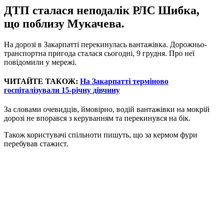
ДТП сталася неподалік РЛС Шибка,
що поблизу Мукачева.
На дорозі в Закарпатті перекинулась вантажівка. Дорожньо-
транспортна пригода сталася сьогодні, 9 грудня. Про неї
повідомили у мережі.
ЧИТАЙТЕ ТАКОЖ:
На Закарпатті терміново
госпіталізували 15-річну дівчину
За словами очевидців, ймовірно, водій вантажівки на мокрій
дорозі не впорався з керуванням та перекинувся на бік.
Також користувачі спільноти пишуть, що за кермом фури
перебував стажист.