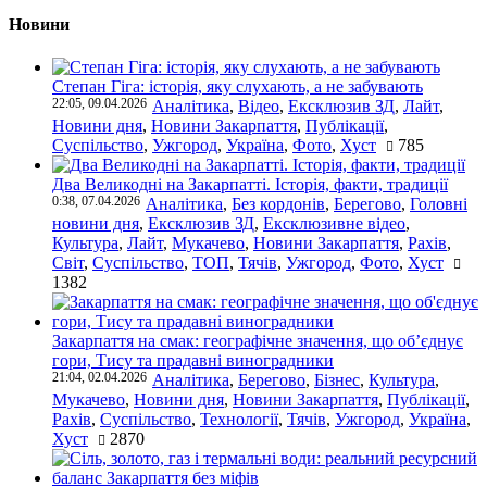
Новини
Степан Гіга: історія, яку слухають, а не забувають
22:05, 09.04.2026
Аналітика
,
Відео
,
Ексклюзив ЗД
,
Лайт
,
Новини дня
,
Новини Закарпаття
,
Публікації
,
Суспільство
,
Ужгород
,
Україна
,
Фото
,
Хуст
785
Два Великодні на Закарпатті. Історія, факти, традиції
0:38, 07.04.2026
Аналітика
,
Без кордонів
,
Берегово
,
Головні
новини дня
,
Ексклюзив ЗД
,
Ексклюзивне відео
,
Культура
,
Лайт
,
Мукачево
,
Новини Закарпаття
,
Рахів
,
Світ
,
Суспільство
,
ТОП
,
Тячів
,
Ужгород
,
Фото
,
Хуст
1382
Закарпаття на смак: географічне значення, що об’єднує
гори, Тису та прадавні виноградники
21:04, 02.04.2026
Аналітика
,
Берегово
,
Бізнес
,
Культура
,
Мукачево
,
Новини дня
,
Новини Закарпаття
,
Публікації
,
Рахів
,
Суспільство
,
Технології
,
Тячів
,
Ужгород
,
Україна
,
Хуст
2870