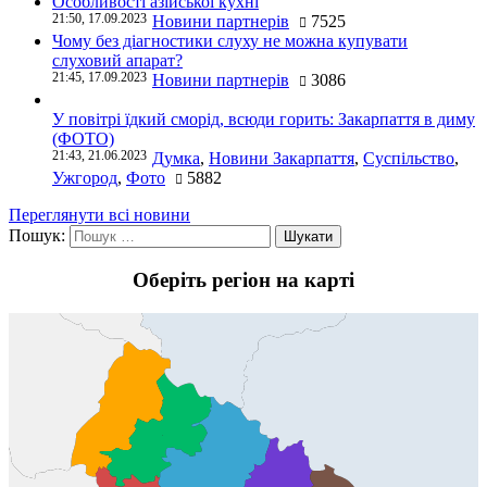
Особливості азійської кухні
21:50, 17.09.2023
Новини партнерів
7525
Чому без діагностики слуху не можна купувати
слуховий апарат?
21:45, 17.09.2023
Новини партнерів
3086
У повітрі їдкий сморід, всюди горить: Закарпаття в диму
(ФОТО)
21:43, 21.06.2023
Думка
,
Новини Закарпаття
,
Суспільство
,
Ужгород
,
Фото
5882
Переглянути всі новини
Пошук:
Оберіть регіон на карті