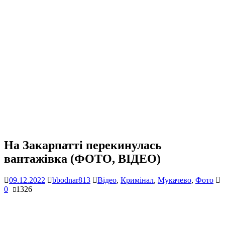
На Закарпатті перекинулась
вантажівка (ФОТО, ВІДЕО)
09.12.2022
bbodnar813
Відео
,
Кримінал
,
Мукачево
,
Фото
0
1326