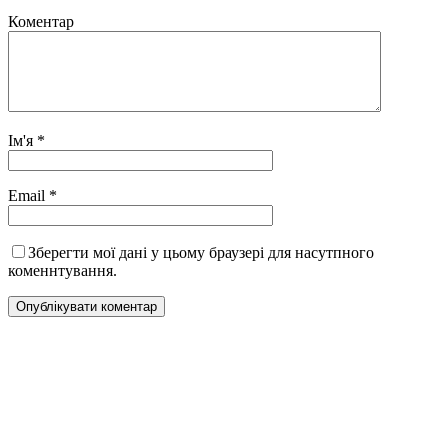
Коментар
Ім'я
*
Email
*
Зберегти мої дані у цьому браузері для насутпного
коменнтування.