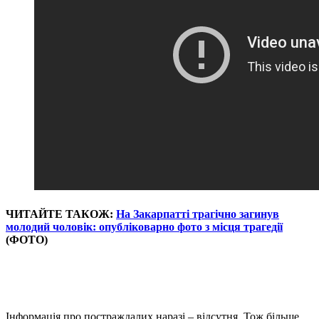
ЧИТАЙТЕ ТАКОЖ:
На Закарпатті трагічно загинув
молодий чоловік: опубліковарно фото з місця трагедії
(ФОТО)
Інформація про постраждалих наразі – відсутня. Тож більше