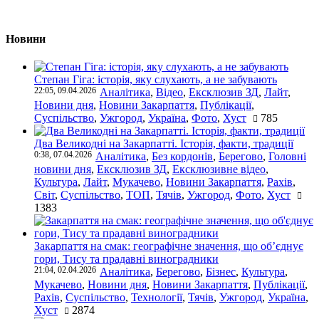
Новини
Степан Гіга: історія, яку слухають, а не забувають
22:05, 09.04.2026
Аналітика
,
Відео
,
Ексклюзив ЗД
,
Лайт
,
Новини дня
,
Новини Закарпаття
,
Публікації
,
Суспільство
,
Ужгород
,
Україна
,
Фото
,
Хуст
785
Два Великодні на Закарпатті. Історія, факти, традиції
0:38, 07.04.2026
Аналітика
,
Без кордонів
,
Берегово
,
Головні
новини дня
,
Ексклюзив ЗД
,
Ексклюзивне відео
,
Культура
,
Лайт
,
Мукачево
,
Новини Закарпаття
,
Рахів
,
Світ
,
Суспільство
,
ТОП
,
Тячів
,
Ужгород
,
Фото
,
Хуст
1383
Закарпаття на смак: географічне значення, що об’єднує
гори, Тису та прадавні виноградники
21:04, 02.04.2026
Аналітика
,
Берегово
,
Бізнес
,
Культура
,
Мукачево
,
Новини дня
,
Новини Закарпаття
,
Публікації
,
Рахів
,
Суспільство
,
Технології
,
Тячів
,
Ужгород
,
Україна
,
Хуст
2874