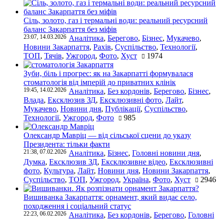
Сіль, золото, газ і термальні води: реальний ресурсний
баланс Закарпаття без міфів
23:07, 14.03.2026
Аналітика
,
Берегово
,
Бізнес
,
Мукачево
,
Новини Закарпаття
,
Рахів
,
Суспільство
,
Технології
,
ТОП
,
Тячів
,
Ужгород
,
Фото
,
Хуст
1974
Зуби, біль і прогрес: як на Закарпатті формувалася
стоматологія від імперій до приватних клінік
19:45, 14.02.2026
Аналітика
,
Без кордонів
,
Берегово
,
Бізнес
,
Влада
,
Ексклюзив ЗД
,
Ексклюзивні фото
,
Лайт
,
Мукачево
,
Новини дня
,
Публікації
,
Суспільство
,
Технології
,
Ужгород
,
Фото
985
Олександр Мавріц — від сільської сцени до указу
Президента: тільки факти
21:38, 07.02.2026
Аналітика
,
Бізнес
,
Головні новини дня
,
Думка
,
Ексклюзив ЗД
,
Ексклюзивне відео
,
Ексклюзивні
фото
,
Культура
,
Лайт
,
Новини дня
,
Новини Закарпаття
,
Суспільство
,
ТОП
,
Ужгород
,
Україна
,
Фото
,
Хуст
2946
Вишиванка Закарпаття: орнамент, який видає село,
походження і соціальний статус
22:23, 06.02.2026
Аналітика
,
Без кордонів
,
Берегово
,
Головні