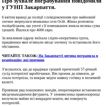
Про зухвале пограбування повідомили
у ГУНП Закарпаття.
6 квітня вранці до поліції з повідомленням про майновий
злочин звернулася мешканка села Осій. Жінка розповіла
поліцейським, що уночі з її помешкання зникла велика сума
грошей. Йшлося про 4000 євро.
За викликом одразу виїхала слідчо-оперативна група,
працівники якої оглянули місце злочину та встановили його
обставини.
ЧИТАЙТЕ ТАКОЖ:
На Закарпатті дитина потрапила в
реанімацію: які причини
З’ясувалося, що до крадіжки грошей причетний 57-річний
сусід потерпілої заробітчанки. Він проник до кімнати, де
спала потерпіла, та викрав звідти наявну готівку в іноземній
валюті.
Провівши ряд пошукових заходів, оперативрики встановили
місцезнаходження фігуранта. У зловмисника правоохоронці
вилучили майже всі викрадені кошти, які повернуть
потерпілій.