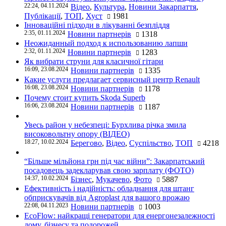
22:24, 04.11.2024
Відео
,
Культура
,
Новини Закарпаття
,
Публікації
,
ТОП
,
Хуст
1981
Інноваційні підходи в лікуванні безпліддя
2:35, 01.11.2024
Новини партнерів
1318
Неожиданный подход к использованию лапши
2:32, 01.11.2024
Новини партнерів
1283
Як вибрати струни для класичної гітари
16:09, 23.08.2024
Новини партнерів
1335
Какие услуги предлагает сервисный центр Renault
16:08, 23.08.2024
Новини партнерів
1178
Почему стоит купить Skoda Superb
16:06, 23.08.2024
Новини партнерів
1187
Увесь район у небезпеці: Бурхлива річка змила
високовольтну опору (ВІДЕО)
18:27, 10.02.2024
Берегово
,
Відео
,
Суспільство
,
ТОП
4218
“Більше мільйона грн під час війни”: Закарпатський
посадовець задекларував свою зарплату (ФОТО)
14:37, 10.02.2024
Бізнес
,
Мукачево
,
Фото
5887
Ефективність і надійність: обладнання для штанг
обприскувачів від Agroplast для вашого врожаю
22:08, 04.11.2023
Новини партнерів
1003
EcoFlow: найкращі генератори для енергонезалежності
дому, бізнесу та подорожей