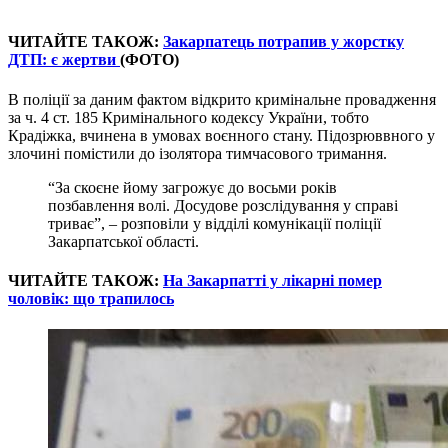
ЧИТАЙТЕ ТАКОЖ:
Закарпатець потрапив у жорстку
ДТП: є жертви
(ФОТО)
В поліції за даним фактом відкрито кримінальне провадження
за ч. 4 ст. 185 Кримінального кодексу України, тобто
Крадіжка, вчинена в умовах воєнного стану. Підозрюввного у
злочині помістили до ізолятора тимчасового тримання.
“За скоєне йому загрожує до восьми років
позбавлення волі. Досудове розслідування у справі
триває”, – розповіли у відділі комунікації поліції
Закарпатської області.
ЧИТАЙТЕ ТАКОЖ:
На Закарпатті у лікарні помер
чоловік: що трапилось