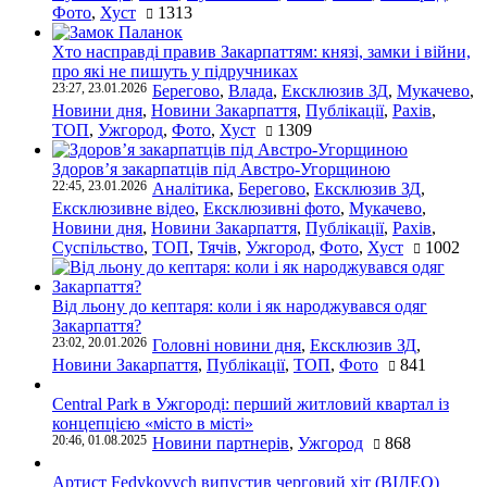
Фото
,
Хуст
1313
Хто насправді правив Закарпаттям: князі, замки і війни,
про які не пишуть у підручниках
23:27, 23.01.2026
Берегово
,
Влада
,
Ексклюзив ЗД
,
Мукачево
,
Новини дня
,
Новини Закарпаття
,
Публікації
,
Рахів
,
ТОП
,
Ужгород
,
Фото
,
Хуст
1309
Здоров’я закарпатців під Австро-Угорщиною
22:45, 23.01.2026
Аналітика
,
Берегово
,
Ексклюзив ЗД
,
Ексклюзивне відео
,
Ексклюзивні фото
,
Мукачево
,
Новини дня
,
Новини Закарпаття
,
Публікації
,
Рахів
,
Суспільство
,
ТОП
,
Тячів
,
Ужгород
,
Фото
,
Хуст
1002
Від льону до кептаря: коли і як народжувався одяг
Закарпаття?
23:02, 20.01.2026
Головні новини дня
,
Ексклюзив ЗД
,
Новини Закарпаття
,
Публікації
,
ТОП
,
Фото
841
Central Park в Ужгороді: перший житловий квартал із
концепцією «місто в місті»
20:46, 01.08.2025
Новини партнерів
,
Ужгород
868
Артист Fedykovych випустив черговий хіт (ВІДЕО)