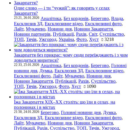
Одне слово — і ти “чужий”: як говорять у селах
Закарпаття?
23:21, 26.01.2026
Аналітика
,
Без кордонів
,
Берегово
,
Влада
,
Ексклюзив ЗД
,
Ексклюзивне відео
,
Ексклюзивні фото
,
Лайт
,
Мукачево
,
Новини дня
,
Новини Закарпаття
,
Новини партнерів
,
Публікації
,
Рахів
,
Світ
,
Суспільство
,
ТОП
,
Тячів
,
Ужгород
,
Україна
,
Фото
,
Хуст
3218
Закарпаття без прикрас: чому сюди переїжджають і з чим
доводиться миритися?
22:33, 25.01.2026
Аналітика
,
Без кордонів
,
Берегово
,
Головні
новини дня
,
Думка
,
Ексклюзив ЗД
,
Ексклюзивне відео
,
Ексклюзивні фото
,
Лайт
,
Мукачево
,
Новини дня
,
Новини Закарпаття
,
Публікації
,
Рахів
,
Суспільство
,
ТОП
,
Тячів
,
Ужгород
,
Фото
,
Хуст
1090
Їжа Закарпаття ХІХ–ХХ століть: що їли в селах, на
полонинах і в містах
21:50, 24.01.2026
Берегово
,
Головні новини дня
,
Думка
,
Ексклюзив ЗД
,
Ексклюзивне відео
,
Ексклюзивні фото
,
Лайт
,
Мукачево
,
Новини дня
,
Новини Закарпаття
,
Публікації
,
Рахів
,
Суспільство
,
ТОП
,
Тячів
,
Ужгород
,