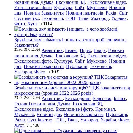
новини дня
,
Думка
,
Ексклюзив ЗД
,
Ексклюзивне відео
,
Ексклюзивні фото
,
Культура
,
Лайт
,
Мукачево
,
Новини
дня
,
Новини Закарпаття
,
Новини партнерів
,
Рахів
,
Світ
,
Суспільство
,
Технології
,
ТОП
,
Тячів
,
Ужгород
,
Україна
,
Фото
,
Хуст
1114
Бруківка, яку знімають і нищать: з чого зроблені вулиці
Закарпаття?
21:30, 31.01.2026
Аналітика
,
Бізнес
,
Відео
,
Влада
,
Головні
новини дня
,
Думка
,
Ексклюзив ЗД
,
Ексклюзивне відео
,
Ексклюзивні фото
,
Культура
,
Лайт
,
Мукачево
,
Новини
дня
,
Новини Закарпаття
,
Публікації
,
Технології
,
Ужгород
,
Фото
1032
Бездіяльність чи системна корупція? ТЦК Закарпаття під
мікроскопом (хроніка 2022-2026 років)
23:22, 28.01.2026
Аналітика
,
Без кордонів
,
Берегово
,
Бізнес
,
Головні новини дня
,
Думка
,
Ексклюзив ЗД
,
Ексклюзивне відео
,
Ексклюзивні фото
,
Кримінал
,
Мукачево
,
Новини дня
,
Новини Закарпаття
,
Публікації
,
Рахів
,
Суспільство
,
ТОП
,
Тячів
,
Ужгород
,
Україна
,
Фото
,
Хуст
1438