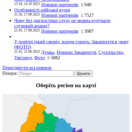
15:34, 14.10.2023
Новини партнерів
940
Особливості азійської кухні
21:50, 17.09.2023
Новини партнерів
7527
Чому без діагностики слуху не можна купувати
слуховий апарат?
21:45, 17.09.2023
Новини партнерів
3087
У повітрі їдкий сморід, всюди горить: Закарпаття в диму
(ФОТО)
21:43, 21.06.2023
Думка
,
Новини Закарпаття
,
Суспільство
,
Ужгород
,
Фото
5882
Переглянути всі новини
Пошук:
Оберіть регіон на карті