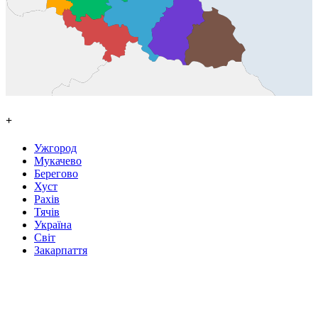
+
Ужгород
Мукачево
Берегово
Хуст
Рахів
Тячів
Україна
Світ
Закарпаття