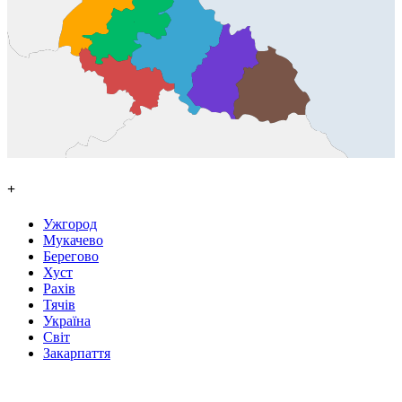
+
Ужгород
Мукачево
Берегово
Хуст
Рахів
Тячів
Україна
Світ
Закарпаття