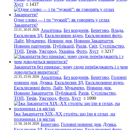
Хуст
1437
Одне слово — і ти “чужий”: як говорять у селах
Закарпаття?
23:21, 26.01.2026
Аналітика
,
Без кордонів
,
Берегово
,
Влада
,
Ексклюзив ЗД
,
Ексклюзивне відео
,
Ексклюзивні фото
,
Лайт
,
Мукачево
,
Новини дня
,
Новини Закарпаття
,
Новини партнерів
,
Публікації
,
Рахів
,
Світ
,
Суспільство
,
ТОП
,
Тячів
,
Ужгород
,
Україна
,
Фото
,
Хуст
3217
Закарпаття без прикрас: чому сюди переїжджають і з чим
доводиться миритися?
22:33, 25.01.2026
Аналітика
,
Без кордонів
,
Берегово
,
Головні
новини дня
,
Думка
,
Ексклюзив ЗД
,
Ексклюзивне відео
,
Ексклюзивні фото
,
Лайт
,
Мукачево
,
Новини дня
,
Новини Закарпаття
,
Публікації
,
Рахів
,
Суспільство
,
ТОП
,
Тячів
,
Ужгород
,
Фото
,
Хуст
1090
Їжа Закарпаття ХІХ–ХХ століть: що їли в селах, на
полонинах і в містах
21:50, 24.01.2026
Берегово
,
Головні новини дня
,
Думка
,
Ексклюзив ЗД
,
Ексклюзивне відео
,
Ексклюзивні фото
,