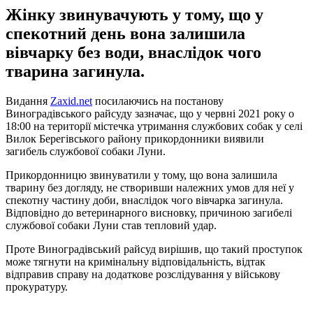
Жінку звинувачують у тому, що у
спекотний день вона залишила
вівчарку без води, внаслідок чого
тварина загинула.
Видання
Zaxid.net
посилаючись на постанову
Виноградівського райсуду зазначає, що у червні 2021 року о
18:00 на території містечка утримання службових собак у селі
Вилок Берегівського району прикордонники виявили
загибель службової собаки Луни.
Прикордонницю звинуватили у тому, що вона залишила
тварину без догляду, не створивши належних умов для неї у
спекотну частину доби, внаслідок чого вівчарка загинула.
Відповідно до ветеринарного висновку, причиною загибелі
службової собаки Луни став тепловий удар.
Проте Виноградівський райсуд вирішив, що такий проступок
може тягнути на кримінальну відповідальність, відтак
відправив справу на додаткове розслідування у військову
прокуратуру.