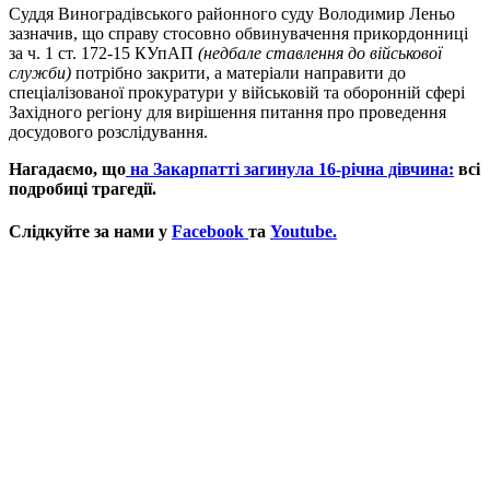
Суддя Виноградівського районного суду Володимир Леньо
зазначив, що справу стосовно обвинувачення прикордонниці
за ч. 1 ст. 172-15 КУпАП
(недбале ставлення до військової
служби)
потрібно закрити, а матеріали направити до
спеціалізованої прокуратури у військовій та оборонній сфері
Західного регіону для вирішення питання про проведення
досудового розслідування.
Нагадаємо, що
на Закарпатті загинула 16-річна дівчина:
всі
подробиці трагедії.
Слідкуйте за нами у
Facebook
та
Youtube.