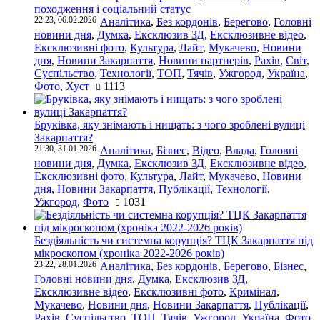
походження і соціальний статус
22:23, 06.02.2026
Аналітика
,
Без кордонів
,
Берегово
,
Головні
новини дня
,
Думка
,
Ексклюзив ЗД
,
Ексклюзивне відео
,
Ексклюзивні фото
,
Культура
,
Лайт
,
Мукачево
,
Новини
дня
,
Новини Закарпаття
,
Новини партнерів
,
Рахів
,
Світ
,
Суспільство
,
Технології
,
ТОП
,
Тячів
,
Ужгород
,
Україна
,
Фото
,
Хуст
1113
Бруківка, яку знімають і нищать: з чого зроблені вулиці
Закарпаття?
21:30, 31.01.2026
Аналітика
,
Бізнес
,
Відео
,
Влада
,
Головні
новини дня
,
Думка
,
Ексклюзив ЗД
,
Ексклюзивне відео
,
Ексклюзивні фото
,
Культура
,
Лайт
,
Мукачево
,
Новини
дня
,
Новини Закарпаття
,
Публікації
,
Технології
,
Ужгород
,
Фото
1031
Бездіяльність чи системна корупція? ТЦК Закарпаття під
мікроскопом (хроніка 2022-2026 років)
23:22, 28.01.2026
Аналітика
,
Без кордонів
,
Берегово
,
Бізнес
,
Головні новини дня
,
Думка
,
Ексклюзив ЗД
,
Ексклюзивне відео
,
Ексклюзивні фото
,
Кримінал
,
Мукачево
,
Новини дня
,
Новини Закарпаття
,
Публікації
,
Рахів
,
Суспільство
,
ТОП
,
Тячів
,
Ужгород
,
Україна
,
Фото
,