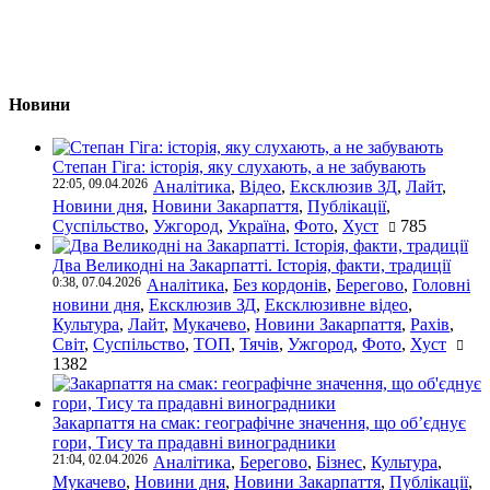
Новини
Степан Гіга: історія, яку слухають, а не забувають
22:05, 09.04.2026
Аналітика
,
Відео
,
Ексклюзив ЗД
,
Лайт
,
Новини дня
,
Новини Закарпаття
,
Публікації
,
Суспільство
,
Ужгород
,
Україна
,
Фото
,
Хуст
785
Два Великодні на Закарпатті. Історія, факти, традиції
0:38, 07.04.2026
Аналітика
,
Без кордонів
,
Берегово
,
Головні
новини дня
,
Ексклюзив ЗД
,
Ексклюзивне відео
,
Культура
,
Лайт
,
Мукачево
,
Новини Закарпаття
,
Рахів
,
Світ
,
Суспільство
,
ТОП
,
Тячів
,
Ужгород
,
Фото
,
Хуст
1382
Закарпаття на смак: географічне значення, що об’єднує
гори, Тису та прадавні виноградники
21:04, 02.04.2026
Аналітика
,
Берегово
,
Бізнес
,
Культура
,
Мукачево
,
Новини дня
,
Новини Закарпаття
,
Публікації
,