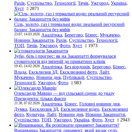
Рахів
,
Суспільство
,
Технології
,
Тячів
,
Ужгород
,
Україна
,
Хуст
2871
Сіль, золото, газ і термальні води: реальний ресурсний
баланс Закарпаття без міфів
23:07, 14.03.2026
Аналітика
,
Берегово
,
Бізнес
,
Мукачево
,
Новини Закарпаття
,
Рахів
,
Суспільство
,
Технології
,
ТОП
,
Тячів
,
Ужгород
,
Фото
,
Хуст
1973
Зуби, біль і прогрес: як на Закарпатті формувалася
стоматологія від імперій до приватних клінік
19:45, 14.02.2026
Аналітика
,
Без кордонів
,
Берегово
,
Бізнес
,
Влада
,
Ексклюзив ЗД
,
Ексклюзивні фото
,
Лайт
,
Мукачево
,
Новини дня
,
Публікації
,
Суспільство
,
Технології
,
Ужгород
,
Фото
983
Олександр Мавріц — від сільської сцени до указу
Президента: тільки факти
21:38, 07.02.2026
Аналітика
,
Бізнес
,
Головні новини дня
,
Думка
,
Ексклюзив ЗД
,
Ексклюзивне відео
,
Ексклюзивні
фото
,
Культура
,
Лайт
,
Новини дня
,
Новини Закарпаття
,
Суспільство
,
ТОП
,
Ужгород
,
Україна
,
Фото
,
Хуст
2943
Вишиванка Закарпаття: орнамент, який видає село,