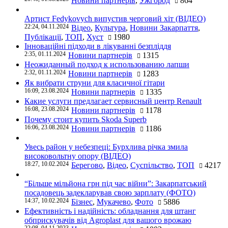
Новини партнерів
,
Ужгород
864
Артист Fedykovych випустив черговий хіт (ВІДЕО)
22:24, 04.11.2024
Відео
,
Культура
,
Новини Закарпаття
,
Публікації
,
ТОП
,
Хуст
1980
Інноваційні підходи в лікуванні безпліддя
2:35, 01.11.2024
Новини партнерів
1315
Неожиданный подход к использованию лапши
2:32, 01.11.2024
Новини партнерів
1283
Як вибрати струни для класичної гітари
16:09, 23.08.2024
Новини партнерів
1335
Какие услуги предлагает сервисный центр Renault
16:08, 23.08.2024
Новини партнерів
1178
Почему стоит купить Skoda Superb
16:06, 23.08.2024
Новини партнерів
1186
Увесь район у небезпеці: Бурхлива річка змила
високовольтну опору (ВІДЕО)
18:27, 10.02.2024
Берегово
,
Відео
,
Суспільство
,
ТОП
4217
“Більше мільйона грн під час війни”: Закарпатський
посадовець задекларував свою зарплату (ФОТО)
14:37, 10.02.2024
Бізнес
,
Мукачево
,
Фото
5886
Ефективність і надійність: обладнання для штанг
обприскувачів від Agroplast для вашого врожаю
22:08, 04.11.2023