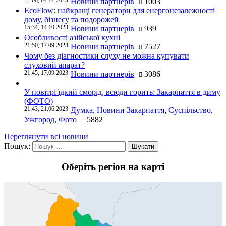
Новини партнерів
1003
EcoFlow: найкращі генератори для енергонезалежності
дому, бізнесу та подорожей
15:34, 14.10.2023
Новини партнерів
939
Особливості азійської кухні
21:50, 17.09.2023
Новини партнерів
7527
Чому без діагностики слуху не можна купувати
слуховий апарат?
21:45, 17.09.2023
Новини партнерів
3086
У повітрі їдкий сморід, всюди горить: Закарпаття в диму
(ФОТО)
21:43, 21.06.2023
Думка
,
Новини Закарпаття
,
Суспільство
,
Ужгород
,
Фото
5882
Переглянути всі новини
Пошук:
Оберіть регіон на карті