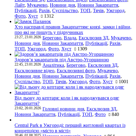
Лайт
,
Мукачево
,
Новини дня
,
Новини Закарпаття
,
Публікації
,
Рахів
,
Суспільство
,
ТОП
,
Тячів
,
Ужгород
,
Фото
,
Хуст
1312
Хто насправді правив Закарпаттям: князі, замки і війни,
про які не пишуть у підручниках
23:27, 23.01.2026
Берегово
,
Влада
,
Ексклюзив ЗД
,
Мукачево
,
Новини дня
,
Новини Закарпаття
,
Публікації
,
Рахів
,
ТОП
,
Ужгород
,
Фото
,
Хуст
1309
Здоров’я закарпатців під Австро-Угорщиною
22:45, 23.01.2026
Аналітика
,
Берегово
,
Ексклюзив ЗД
,
Ексклюзивне відео
,
Ексклюзивні фото
,
Мукачево
,
Новини дня
,
Новини Закарпаття
,
Публікації
,
Рахів
,
Суспільство
,
ТОП
,
Тячів
,
Ужгород
,
Фото
,
Хуст
1001
Від льону до кептаря: коли і як народжувався одяг
Закарпаття?
23:02, 20.01.2026
Головні новини дня
,
Ексклюзив ЗД
,
Новини Закарпаття
,
Публікації
,
ТОП
,
Фото
840
Central Park в Ужгороді: перший житловий квартал із
концепцією «місто в місті»
20:46, 01.08.2025