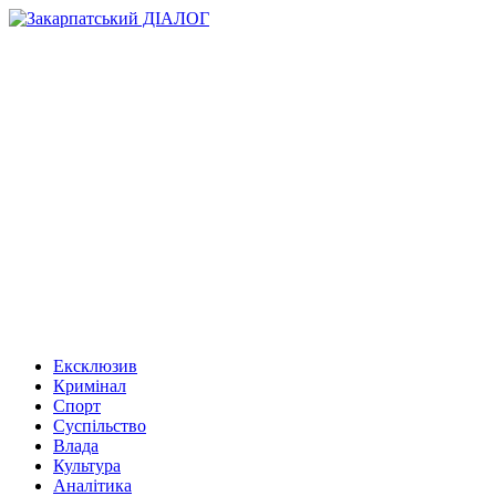
Ексклюзив
Кримінал
Спорт
Суспільство
Влада
Культура
Аналітика