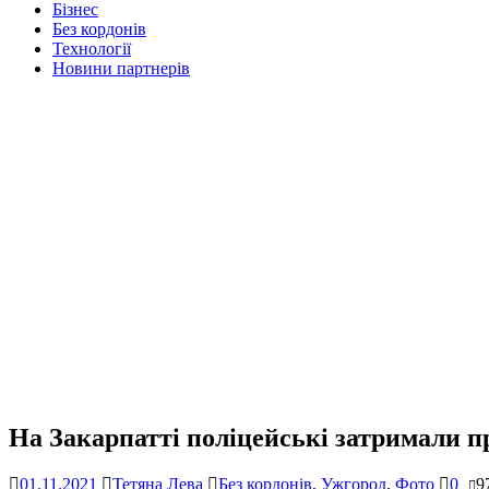
Бізнес
Без кордонів
Технології
Новини партнерів
На Закарпатті поліцейські затримали 
01.11.2021
Тетяна Лева
Без кордонів
,
Ужгород
,
Фото
0
9