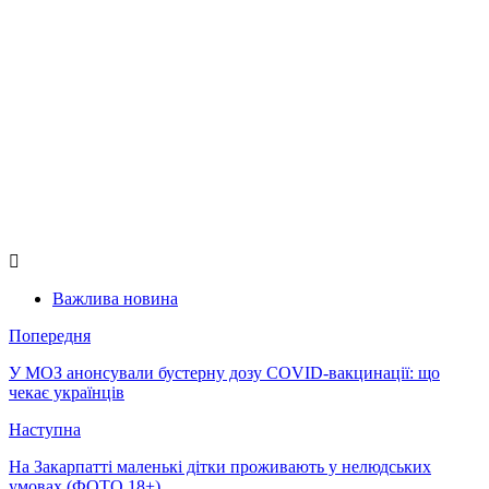
Важлива новина
Попередня
У МОЗ анонсували бустерну дозу COVID-вакцинації: що
чекає українців
Наступна
На Закарпатті маленькі дітки проживають у нелюдських
умовах (ФОТО 18+)