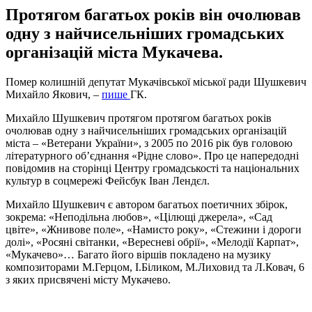
Протягом багатьох років він очолював
одну з найчисельніших громадських
організацій міста Мукачева.
Помер колишній депутат Мукачівської міської ради Шушкевич
Михайло Якович, –
пише
ГК.
Михайло Шушкевич протягом протягом багатьох років
очолював одну з найчисельніших громадських організацій
міста – «Ветерани України», з 2005 по 2016 рік був головою
літературного об’єднання «Рідне слово». Про це напередодні
повідомив на сторінці Центру громадськості та національних
культур в соцмережі Фейсбук Іван Лендєл.
Михайло Шушкевич є автором багатьох поетичних збірок,
зокрема: «Неподільна любов», «Цілющі джерела», «Сад
цвіте», «Жнивове поле», «Намисто року», «Стежини і дороги
долі», «Росяні світанки, «Вересневі обрії», «Мелодії Карпат»,
«Мукачево»… Багато його віршів покладено на музику
композиторами М.Герцом, І.Біликом, М.Лиховид та Л.Ковач, 6
з яких присвячені місту Мукачево.