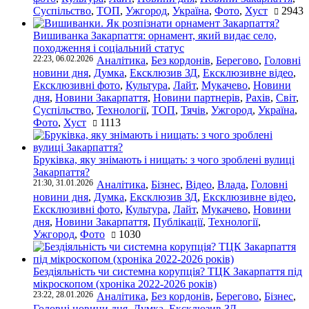
Суспільство
,
ТОП
,
Ужгород
,
Україна
,
Фото
,
Хуст
2943
Вишиванка Закарпаття: орнамент, який видає село,
походження і соціальний статус
22:23, 06.02.2026
Аналітика
,
Без кордонів
,
Берегово
,
Головні
новини дня
,
Думка
,
Ексклюзив ЗД
,
Ексклюзивне відео
,
Ексклюзивні фото
,
Культура
,
Лайт
,
Мукачево
,
Новини
дня
,
Новини Закарпаття
,
Новини партнерів
,
Рахів
,
Світ
,
Суспільство
,
Технології
,
ТОП
,
Тячів
,
Ужгород
,
Україна
,
Фото
,
Хуст
1113
Бруківка, яку знімають і нищать: з чого зроблені вулиці
Закарпаття?
21:30, 31.01.2026
Аналітика
,
Бізнес
,
Відео
,
Влада
,
Головні
новини дня
,
Думка
,
Ексклюзив ЗД
,
Ексклюзивне відео
,
Ексклюзивні фото
,
Культура
,
Лайт
,
Мукачево
,
Новини
дня
,
Новини Закарпаття
,
Публікації
,
Технології
,
Ужгород
,
Фото
1030
Бездіяльність чи системна корупція? ТЦК Закарпаття під
мікроскопом (хроніка 2022-2026 років)
23:22, 28.01.2026
Аналітика
,
Без кордонів
,
Берегово
,
Бізнес
,
Головні новини дня
,
Думка
,
Ексклюзив ЗД
,