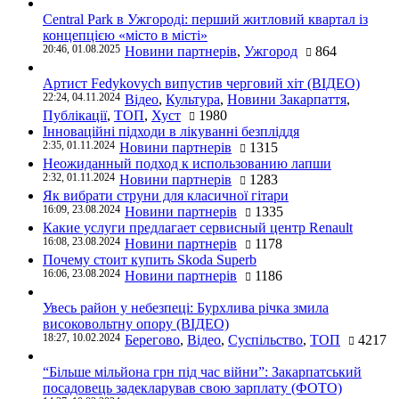
Central Park в Ужгороді: перший житловий квартал із
концепцією «місто в місті»
20:46, 01.08.2025
Новини партнерів
,
Ужгород
864
Артист Fedykovych випустив черговий хіт (ВІДЕО)
22:24, 04.11.2024
Відео
,
Культура
,
Новини Закарпаття
,
Публікації
,
ТОП
,
Хуст
1980
Інноваційні підходи в лікуванні безпліддя
2:35, 01.11.2024
Новини партнерів
1315
Неожиданный подход к использованию лапши
2:32, 01.11.2024
Новини партнерів
1283
Як вибрати струни для класичної гітари
16:09, 23.08.2024
Новини партнерів
1335
Какие услуги предлагает сервисный центр Renault
16:08, 23.08.2024
Новини партнерів
1178
Почему стоит купить Skoda Superb
16:06, 23.08.2024
Новини партнерів
1186
Увесь район у небезпеці: Бурхлива річка змила
високовольтну опору (ВІДЕО)
18:27, 10.02.2024
Берегово
,
Відео
,
Суспільство
,
ТОП
4217
“Більше мільйона грн під час війни”: Закарпатський
посадовець задекларував свою зарплату (ФОТО)