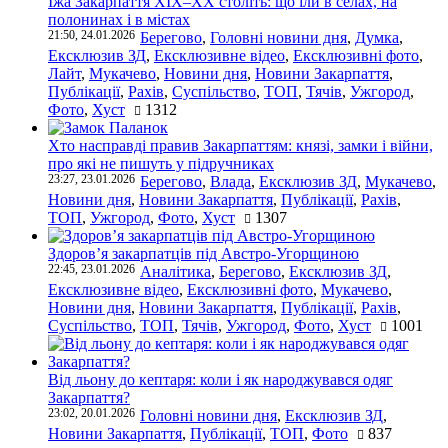
Їжа Закарпаття ХІХ–ХХ століть: що їли в селах, на
полонинах і в містах
21:50, 24.01.2026
Берегово
,
Головні новини дня
,
Думка
,
Ексклюзив ЗД
,
Ексклюзивне відео
,
Ексклюзивні фото
,
Лайт
,
Мукачево
,
Новини дня
,
Новини Закарпаття
,
Публікації
,
Рахів
,
Суспільство
,
ТОП
,
Тячів
,
Ужгород
,
Фото
,
Хуст
1312
Хто насправді правив Закарпаттям: князі, замки і війни,
про які не пишуть у підручниках
23:27, 23.01.2026
Берегово
,
Влада
,
Ексклюзив ЗД
,
Мукачево
,
Новини дня
,
Новини Закарпаття
,
Публікації
,
Рахів
,
ТОП
,
Ужгород
,
Фото
,
Хуст
1307
Здоров’я закарпатців під Австро-Угорщиною
22:45, 23.01.2026
Аналітика
,
Берегово
,
Ексклюзив ЗД
,
Ексклюзивне відео
,
Ексклюзивні фото
,
Мукачево
,
Новини дня
,
Новини Закарпаття
,
Публікації
,
Рахів
,
Суспільство
,
ТОП
,
Тячів
,
Ужгород
,
Фото
,
Хуст
1001
Від льону до кептаря: коли і як народжувався одяг
Закарпаття?
23:02, 20.01.2026
Головні новини дня
,
Ексклюзив ЗД
,
Новини Закарпаття
,
Публікації
,
ТОП
,
Фото
837