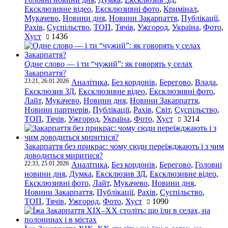
Ексклюзивне відео
,
Ексклюзивні фото
,
Кримінал
,
Мукачево
,
Новини дня
,
Новини Закарпаття
,
Публікації
,
Рахів
,
Суспільство
,
ТОП
,
Тячів
,
Ужгород
,
Україна
,
Фото
,
Хуст
1436
Одне слово — і ти “чужий”: як говорять у селах
Закарпаття?
23:21, 26.01.2026
Аналітика
,
Без кордонів
,
Берегово
,
Влада
,
Ексклюзив ЗД
,
Ексклюзивне відео
,
Ексклюзивні фото
,
Лайт
,
Мукачево
,
Новини дня
,
Новини Закарпаття
,
Новини партнерів
,
Публікації
,
Рахів
,
Світ
,
Суспільство
,
ТОП
,
Тячів
,
Ужгород
,
Україна
,
Фото
,
Хуст
3214
Закарпаття без прикрас: чому сюди переїжджають і з чим
доводиться миритися?
22:33, 25.01.2026
Аналітика
,
Без кордонів
,
Берегово
,
Головні
новини дня
,
Думка
,
Ексклюзив ЗД
,
Ексклюзивне відео
,
Ексклюзивні фото
,
Лайт
,
Мукачево
,
Новини дня
,
Новини Закарпаття
,
Публікації
,
Рахів
,
Суспільство
,
ТОП
,
Тячів
,
Ужгород
,
Фото
,
Хуст
1090