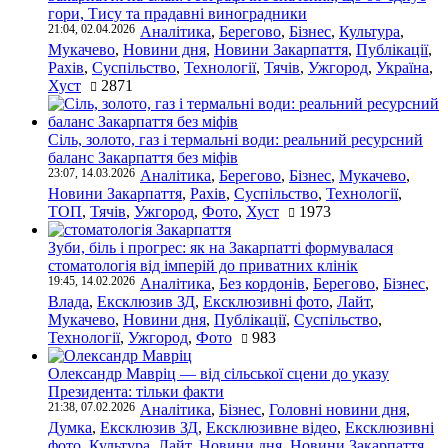
гори, Тису та прадавні виноградники
21:04, 02.04.2026
Аналітика
,
Берегово
,
Бізнес
,
Культура
,
Мукачево
,
Новини дня
,
Новини Закарпаття
,
Публікації
,
Рахів
,
Суспільство
,
Технології
,
Тячів
,
Ужгород
,
Україна
,
Хуст
2871
Сіль, золото, газ і термальні води: реальний ресурсний
баланс Закарпаття без міфів
23:07, 14.03.2026
Аналітика
,
Берегово
,
Бізнес
,
Мукачево
,
Новини Закарпаття
,
Рахів
,
Суспільство
,
Технології
,
ТОП
,
Тячів
,
Ужгород
,
Фото
,
Хуст
1973
Зуби, біль і прогрес: як на Закарпатті формувалася
стоматологія від імперій до приватних клінік
19:45, 14.02.2026
Аналітика
,
Без кордонів
,
Берегово
,
Бізнес
,
Влада
,
Ексклюзив ЗД
,
Ексклюзивні фото
,
Лайт
,
Мукачево
,
Новини дня
,
Публікації
,
Суспільство
,
Технології
,
Ужгород
,
Фото
983
Олександр Мавріц — від сільської сцени до указу
Президента: тільки факти
21:38, 07.02.2026
Аналітика
,
Бізнес
,
Головні новини дня
,
Думка
,
Ексклюзив ЗД
,
Ексклюзивне відео
,
Ексклюзивні
фото
,
Культура
,
Лайт
,
Новини дня
,
Новини Закарпаття
,