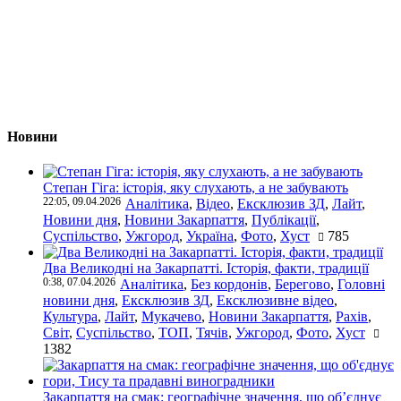
Новини
Степан Гіга: історія, яку слухають, а не забувають
22:05, 09.04.2026
Аналітика
,
Відео
,
Ексклюзив ЗД
,
Лайт
,
Новини дня
,
Новини Закарпаття
,
Публікації
,
Суспільство
,
Ужгород
,
Україна
,
Фото
,
Хуст
785
Два Великодні на Закарпатті. Історія, факти, традиції
0:38, 07.04.2026
Аналітика
,
Без кордонів
,
Берегово
,
Головні
новини дня
,
Ексклюзив ЗД
,
Ексклюзивне відео
,
Культура
,
Лайт
,
Мукачево
,
Новини Закарпаття
,
Рахів
,
Світ
,
Суспільство
,
ТОП
,
Тячів
,
Ужгород
,
Фото
,
Хуст
1382
Закарпаття на смак: географічне значення, що об’єднує