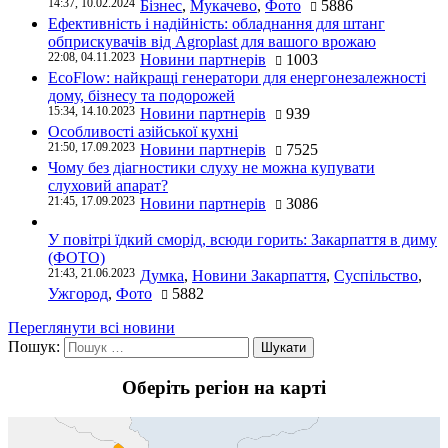
14:37, 10.02.2024
Бізнес
,
Мукачево
,
Фото
5886
Ефективність і надійність: обладнання для штанг
обприскувачів від Agroplast для вашого врожаю
22:08, 04.11.2023
Новини партнерів
1003
EcoFlow: найкращі генератори для енергонезалежності
дому, бізнесу та подорожей
15:34, 14.10.2023
Новини партнерів
939
Особливості азійської кухні
21:50, 17.09.2023
Новини партнерів
7525
Чому без діагностики слуху не можна купувати
слуховий апарат?
21:45, 17.09.2023
Новини партнерів
3086
У повітрі їдкий сморід, всюди горить: Закарпаття в диму
(ФОТО)
21:43, 21.06.2023
Думка
,
Новини Закарпаття
,
Суспільство
,
Ужгород
,
Фото
5882
Переглянути всі новини
Пошук:
Оберіть регіон на карті