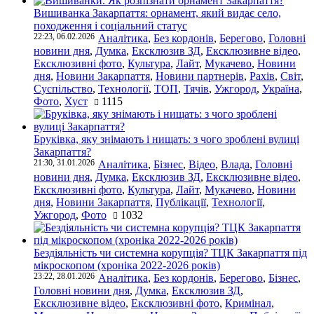
Вишиванка Закарпаття: орнамент, який видає село,
походження і соціальний статус
22:23, 06.02.2026
Аналітика
,
Без кордонів
,
Берегово
,
Головні
новини дня
,
Думка
,
Ексклюзив ЗД
,
Ексклюзивне відео
,
Ексклюзивні фото
,
Культура
,
Лайт
,
Мукачево
,
Новини
дня
,
Новини Закарпаття
,
Новини партнерів
,
Рахів
,
Світ
,
Суспільство
,
Технології
,
ТОП
,
Тячів
,
Ужгород
,
Україна
,
Фото
,
Хуст
1115
Бруківка, яку знімають і нищать: з чого зроблені вулиці
Закарпаття?
21:30, 31.01.2026
Аналітика
,
Бізнес
,
Відео
,
Влада
,
Головні
новини дня
,
Думка
,
Ексклюзив ЗД
,
Ексклюзивне відео
,
Ексклюзивні фото
,
Культура
,
Лайт
,
Мукачево
,
Новини
дня
,
Новини Закарпаття
,
Публікації
,
Технології
,
Ужгород
,
Фото
1032
Бездіяльність чи системна корупція? ТЦК Закарпаття під
мікроскопом (хроніка 2022-2026 років)
23:22, 28.01.2026
Аналітика
,
Без кордонів
,
Берегово
,
Бізнес
,
Головні новини дня
,
Думка
,
Ексклюзив ЗД
,
Ексклюзивне відео
,
Ексклюзивні фото
,
Кримінал
,