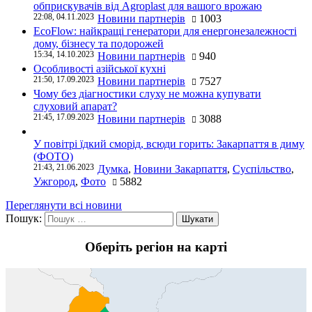
обприскувачів від Agroplast для вашого врожаю
22:08, 04.11.2023
Новини партнерів
1003
EcoFlow: найкращі генератори для енергонезалежності
дому, бізнесу та подорожей
15:34, 14.10.2023
Новини партнерів
940
Особливості азійської кухні
21:50, 17.09.2023
Новини партнерів
7527
Чому без діагностики слуху не можна купувати
слуховий апарат?
21:45, 17.09.2023
Новини партнерів
3088
У повітрі їдкий сморід, всюди горить: Закарпаття в диму
(ФОТО)
21:43, 21.06.2023
Думка
,
Новини Закарпаття
,
Суспільство
,
Ужгород
,
Фото
5882
Переглянути всі новини
Пошук:
Оберіть регіон на карті