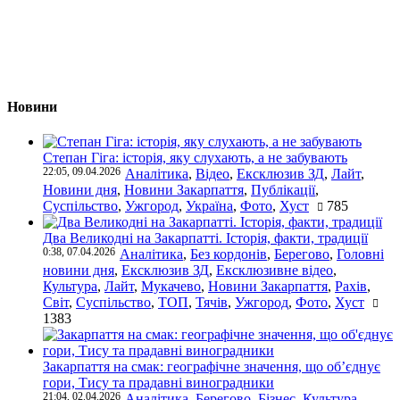
Новини
Степан Гіга: історія, яку слухають, а не забувають
22:05, 09.04.2026
Аналітика
,
Відео
,
Ексклюзив ЗД
,
Лайт
,
Новини дня
,
Новини Закарпаття
,
Публікації
,
Суспільство
,
Ужгород
,
Україна
,
Фото
,
Хуст
785
Два Великодні на Закарпатті. Історія, факти, традиції
0:38, 07.04.2026
Аналітика
,
Без кордонів
,
Берегово
,
Головні
новини дня
,
Ексклюзив ЗД
,
Ексклюзивне відео
,
Культура
,
Лайт
,
Мукачево
,
Новини Закарпаття
,
Рахів
,
Світ
,
Суспільство
,
ТОП
,
Тячів
,
Ужгород
,
Фото
,
Хуст
1383
Закарпаття на смак: географічне значення, що об’єднує
гори, Тису та прадавні виноградники
21:04, 02.04.2026
Аналітика
,
Берегово
,
Бізнес
,
Культура
,