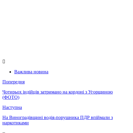
Важлива новина
Попередня
Чотирьох індійців затримано на кордоні з Угорщиною
(ФОТО)
Наступна
На Виноградівщині водія-порушника ПДР впіймали з
наркотиками