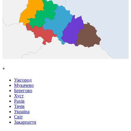
+
Ужгород
Мукачево
Берегово
Хуст
Рахів
Тячів
Україна
Світ
Закарпаття