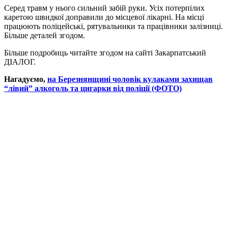
Серед травм у нього сильний забій руки. Усіх потерпілих
каретою швидкої доправили до місцевої лікарні. На місці
працюють поліцейські, рятувальники та працівники залізниці.
Більше деталей згодом.
Більше подробиць читайте згодом на сайті Закарпатський
ДІАЛОГ.
Нагадуємо,
на Березнянщині чоловік кулаками захищав
“лівий” алкоголь та цигарки від поліції (ФОТО)