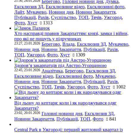
21:50, 24.01.2026
Берегово
,
Головні новини дня
,
Думка
,
Ексклюзив ЗД
,
Ексклюзивне відео
,
Ексклюзивні фото
,
Лайт
,
Мукачево
,
Новини дня
,
Новини Закарпаття
,
Публікації
,
Рахів
,
Суспільство
,
ТОП
,
Тячів
,
Ужгород
,
Фото
,
Хуст
1313
Хто насправді правив Закарпаттям: князі, замки і війни,
про які не пишуть у підручниках
23:27, 23.01.2026
Берегово
,
Влада
,
Ексклюзив ЗД
,
Мукачево
,
Новини дня
,
Новини Закарпаття
,
Публікації
,
Рахів
,
ТОП
,
Ужгород
,
Фото
,
Хуст
1309
Здоров’я закарпатців під Австро-Угорщиною
22:45, 23.01.2026
Аналітика
,
Берегово
,
Ексклюзив ЗД
,
Ексклюзивне відео
,
Ексклюзивні фото
,
Мукачево
,
Новини дня
,
Новини Закарпаття
,
Публікації
,
Рахів
,
Суспільство
,
ТОП
,
Тячів
,
Ужгород
,
Фото
,
Хуст
1002
Від льону до кептаря: коли і як народжувався одяг
Закарпаття?
23:02, 20.01.2026
Головні новини дня
,
Ексклюзив ЗД
,
Новини Закарпаття
,
Публікації
,
ТОП
,
Фото
841
Central Park в Ужгороді: перший житловий квартал із