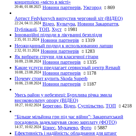
концепцією «місто в місті»
20:46, 01.08.2025
Новини партнерів
,
Ужгород
869
Артист Fedykovych випустив черговий хіт (ВІДЕО)
22:24, 04.11.2024
Відео
,
Культура
,
Новини Закарпаття
,
Публікації
,
ТОП
,
Хуст
1981
Інноваційні підходи в лікуванні безпліддя
2:35, 01.11.2024
Новини партнерів
1319
Неожиданный подход к использованию лапши
2:32, 01.11.2024
Новини партнерів
1283
Як вибрати струни для класичної гітари
16:09, 23.08.2024
Новини партнерів
1335
Какие услуги предлагает сервисный центр Renault
16:08, 23.08.2024
Новини партнерів
1178
Почему стоит купить Skoda Superb
16:06, 23.08.2024
Новини партнерів
1187
Увесь район у небезпеці: Бурхлива річка змила
високовольтну опору (ВІДЕО)
18:27, 10.02.2024
Берегово
,
Відео
,
Суспільство
,
ТОП
4218
“Більше мільйона грн під час війни”: Закарпатський
посадовець задекларував свою зарплату (ФОТО)
14:37, 10.02.2024
Бізнес
,
Мукачево
,
Фото
5887
Ефективність і надійність: обладнання для штанг