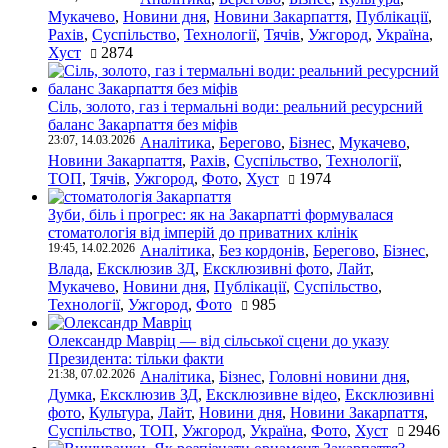
Мукачево
,
Новини дня
,
Новини Закарпаття
,
Публікації
,
Рахів
,
Суспільство
,
Технології
,
Тячів
,
Ужгород
,
Україна
,
Хуст
2874
Сіль, золото, газ і термальні води: реальний ресурсний
баланс Закарпаття без міфів
23:07, 14.03.2026
Аналітика
,
Берегово
,
Бізнес
,
Мукачево
,
Новини Закарпаття
,
Рахів
,
Суспільство
,
Технології
,
ТОП
,
Тячів
,
Ужгород
,
Фото
,
Хуст
1974
Зуби, біль і прогрес: як на Закарпатті формувалася
стоматологія від імперій до приватних клінік
19:45, 14.02.2026
Аналітика
,
Без кордонів
,
Берегово
,
Бізнес
,
Влада
,
Ексклюзив ЗД
,
Ексклюзивні фото
,
Лайт
,
Мукачево
,
Новини дня
,
Публікації
,
Суспільство
,
Технології
,
Ужгород
,
Фото
985
Олександр Мавріц — від сільської сцени до указу
Президента: тільки факти
21:38, 07.02.2026
Аналітика
,
Бізнес
,
Головні новини дня
,
Думка
,
Ексклюзив ЗД
,
Ексклюзивне відео
,
Ексклюзивні
фото
,
Культура
,
Лайт
,
Новини дня
,
Новини Закарпаття
,
Суспільство
,
ТОП
,
Ужгород
,
Україна
,
Фото
,
Хуст
2946