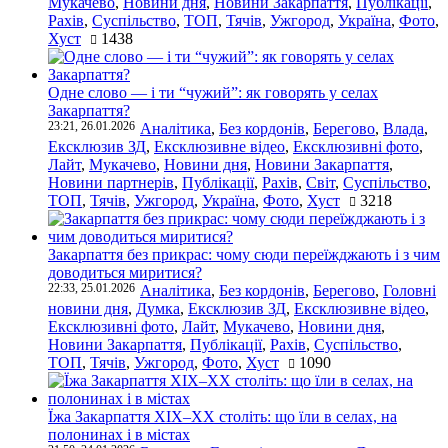
Мукачево
,
Новини дня
,
Новини Закарпаття
,
Публікації
,
Рахів
,
Суспільство
,
ТОП
,
Тячів
,
Ужгород
,
Україна
,
Фото
,
Хуст
1438
Одне слово — і ти “чужий”: як говорять у селах
Закарпаття?
23:21, 26.01.2026
Аналітика
,
Без кордонів
,
Берегово
,
Влада
,
Ексклюзив ЗД
,
Ексклюзивне відео
,
Ексклюзивні фото
,
Лайт
,
Мукачево
,
Новини дня
,
Новини Закарпаття
,
Новини партнерів
,
Публікації
,
Рахів
,
Світ
,
Суспільство
,
ТОП
,
Тячів
,
Ужгород
,
Україна
,
Фото
,
Хуст
3218
Закарпаття без прикрас: чому сюди переїжджають і з чим
доводиться миритися?
22:33, 25.01.2026
Аналітика
,
Без кордонів
,
Берегово
,
Головні
новини дня
,
Думка
,
Ексклюзив ЗД
,
Ексклюзивне відео
,
Ексклюзивні фото
,
Лайт
,
Мукачево
,
Новини дня
,
Новини Закарпаття
,
Публікації
,
Рахів
,
Суспільство
,
ТОП
,
Тячів
,
Ужгород
,
Фото
,
Хуст
1090
Їжа Закарпаття ХІХ–ХХ століть: що їли в селах, на
полонинах і в містах