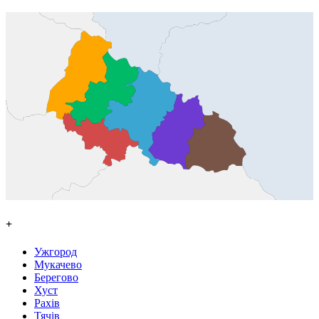
+
Ужгород
Мукачево
Берегово
Хуст
Рахів
Тячів