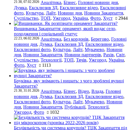
21:38, 07.02.2026
Аналітика
,
Бізнес
,
Головні новини дня
,
Думка
,
Ексклюзив ЗД
,
Ексклюзивне відео
,
Ексклюзивні
фото
,
Культура
,
Лайт
,
Новини дня
,
Новини Закарпаття
,
Суспільство
,
ТОП
,
Ужгород
,
Україна
,
Фото
,
Хуст
2944
Вишиванка Закарпаття: орнамент, який видає село,
походження і соціальний статус
22:23, 06.02.2026
Аналітика
,
Без кордонів
,
Берегово
,
Головні
новини дня
,
Думка
,
Ексклюзив ЗД
,
Ексклюзивне відео
,
Ексклюзивні фото
,
Культура
,
Лайт
,
Мукачево
,
Новини
дня
,
Новини Закарпаття
,
Новини партнерів
,
Рахів
,
Світ
,
Суспільство
,
Технології
,
ТОП
,
Тячів
,
Ужгород
,
Україна
,
Фото
,
Хуст
1113
Бруківка, яку знімають і нищать: з чого зроблені вулиці
Закарпаття?
21:30, 31.01.2026
Аналітика
,
Бізнес
,
Відео
,
Влада
,
Головні
новини дня
,
Думка
,
Ексклюзив ЗД
,
Ексклюзивне відео
,
Ексклюзивні фото
,
Культура
,
Лайт
,
Мукачево
,
Новини
дня
,
Новини Закарпаття
,
Публікації
,
Технології
,
Ужгород
,
Фото
1032
Бездіяльність чи системна корупція? ТЦК Закарпаття під