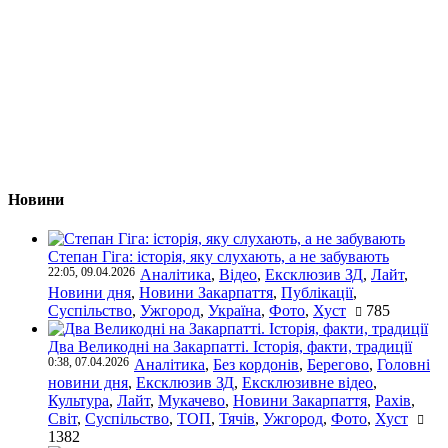
Новини
Степан Гіга: історія, яку слухають, а не забувають
22:05, 09.04.2026
Аналітика
,
Відео
,
Ексклюзив ЗД
,
Лайт
,
Новини дня
,
Новини Закарпаття
,
Публікації
,
Суспільство
,
Ужгород
,
Україна
,
Фото
,
Хуст
785
Два Великодні на Закарпатті. Історія, факти, традиції
0:38, 07.04.2026
Аналітика
,
Без кордонів
,
Берегово
,
Головні
новини дня
,
Ексклюзив ЗД
,
Ексклюзивне відео
,
Культура
,
Лайт
,
Мукачево
,
Новини Закарпаття
,
Рахів
,
Світ
,
Суспільство
,
ТОП
,
Тячів
,
Ужгород
,
Фото
,
Хуст
1382