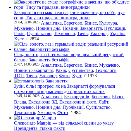
Закарпаття на смак: географічне значення, що об’єднує
гори, Тису та прадавні виноградники
21:04, 02.04.2026
Аналітика
,
Берегово
,
Бізнес
,
Культура
,
Мукачево
,
Новини дня
,
Новини Закарпаття
,
Публікації
,
Рахів
,
Суспільство
,
Технології
,
Тячів
,
Ужгород
,
Україна
,
Хуст
2874
Сіль, золото, газ і термальні води: реальний ресурсний
баланс Закарпаття без міфів
23:07, 14.03.2026
Аналітика
,
Берегово
,
Бізнес
,
Мукачево
,
Новини Закарпаття
,
Рахів
,
Суспільство
,
Технології
,
ТОП
,
Тячів
,
Ужгород
,
Фото
,
Хуст
1973
Зуби, біль і прогрес: як на Закарпатті формувалася
стоматологія від імперій до приватних клінік
19:45, 14.02.2026
Аналітика
,
Без кордонів
,
Берегово
,
Бізнес
,
Влада
,
Ексклюзив ЗД
,
Ексклюзивні фото
,
Лайт
,
Мукачево
,
Новини дня
,
Публікації
,
Суспільство
,
Технології
,
Ужгород
,
Фото
984
Олександр Мавріц — від сільської сцени до указу
Президента: тільки факти