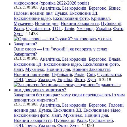
мікроскопом (хроніка 2022-2026 років)
23:22, 28.01.2026
Аналітика
,
Без кордонів
,
Берегово
,
Бізнес
,
Головні новини дня
,
Думка
,
Ексклюзив ЗД
,
Ексклюзивне відео
,
Ексклюзивні фото
,
Кримінал
,
Мукачево
,
Новини дня
,
Новини Закарпаття
,
Публікації
,
Рахів
,
Суспільство
,
ТОП
,
Тячів
,
Ужгород
,
Україна
,
Фото
,
Хуст
1438
Одне слово — і ти “чужий”: як говорять у селах
Закарпаття?
23:21, 26.01.2026
Аналітика
,
Без кордонів
,
Берегово
,
Влада
,
Ексклюзив ЗД
,
Ексклюзивне відео
,
Ексклюзивні фото
,
Лайт
,
Мукачево
,
Новини дня
,
Новини Закарпаття
,
Новини партнерів
,
Публікації
,
Рахів
,
Світ
,
Суспільство
,
ТОП
,
Тячів
,
Ужгород
,
Україна
,
Фото
,
Хуст
3218
Закарпаття без прикрас: чому сюди переїжджають і з чим
доводиться миритися?
22:33, 25.01.2026
Аналітика
,
Без кордонів
,
Берегово
,
Головні
новини дня
,
Думка
,
Ексклюзив ЗД
,
Ексклюзивне відео
,
Ексклюзивні фото
,
Лайт
,
Мукачево
,
Новини дня
,
Новини Закарпаття
,
Публікації
,
Рахів
,
Суспільство
,
ТОП
,
Тячів
,
Ужгород
,
Фото
,
Хуст
1090