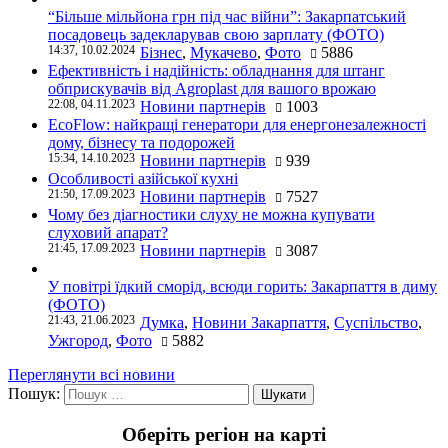
“Більше мільйона грн під час війни”: Закарпатський
посадовець задекларував свою зарплату (ФОТО)
14:37, 10.02.2024
Бізнес
,
Мукачево
,
Фото
5886
Ефективність і надійність: обладнання для штанг
обприскувачів від Agroplast для вашого врожаю
22:08, 04.11.2023
Новини партнерів
1003
EcoFlow: найкращі генератори для енергонезалежності
дому, бізнесу та подорожей
15:34, 14.10.2023
Новини партнерів
939
Особливості азійської кухні
21:50, 17.09.2023
Новини партнерів
7527
Чому без діагностики слуху не можна купувати
слуховий апарат?
21:45, 17.09.2023
Новини партнерів
3087
У повітрі їдкий сморід, всюди горить: Закарпаття в диму
(ФОТО)
21:43, 21.06.2023
Думка
,
Новини Закарпаття
,
Суспільство
,
Ужгород
,
Фото
5882
Переглянути всі новини
Пошук:
Оберіть регіон на карті