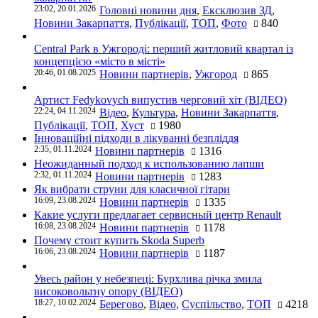
23:02, 20.01.2026
Головні новини дня
,
Ексклюзив ЗД
,
Новини Закарпаття
,
Публікації
,
ТОП
,
Фото
840
Central Park в Ужгороді: перший житловий квартал із
концепцією «місто в місті»
20:46, 01.08.2025
Новини партнерів
,
Ужгород
865
Артист Fedykovych випустив черговий хіт (ВІДЕО)
22:24, 04.11.2024
Відео
,
Культура
,
Новини Закарпаття
,
Публікації
,
ТОП
,
Хуст
1980
Інноваційні підходи в лікуванні безпліддя
2:35, 01.11.2024
Новини партнерів
1316
Неожиданный подход к использованию лапши
2:32, 01.11.2024
Новини партнерів
1283
Як вибрати струни для класичної гітари
16:09, 23.08.2024
Новини партнерів
1335
Какие услуги предлагает сервисный центр Renault
16:08, 23.08.2024
Новини партнерів
1178
Почему стоит купить Skoda Superb
16:06, 23.08.2024
Новини партнерів
1187
Увесь район у небезпеці: Бурхлива річка змила
високовольтну опору (ВІДЕО)
18:27, 10.02.2024
Берегово
,
Відео
,
Суспільство
,
ТОП
4218