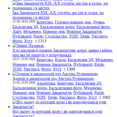
Їжа Закарпаття ХІХ–ХХ століть: що їли в селах, на
полонинах і в містах
21:50, 24.01.2026
Берегово
,
Головні новини дня
,
Думка
,
Ексклюзив ЗД
,
Ексклюзивне відео
,
Ексклюзивні фото
,
Лайт
,
Мукачево
,
Новини дня
,
Новини Закарпаття
,
Публікації
,
Рахів
,
Суспільство
,
ТОП
,
Тячів
,
Ужгород
,
Фото
,
Хуст
1313
Хто насправді правив Закарпаттям: князі, замки і війни,
про які не пишуть у підручниках
23:27, 23.01.2026
Берегово
,
Влада
,
Ексклюзив ЗД
,
Мукачево
,
Новини дня
,
Новини Закарпаття
,
Публікації
,
Рахів
,
ТОП
,
Ужгород
,
Фото
,
Хуст
1309
Здоров’я закарпатців під Австро-Угорщиною
22:45, 23.01.2026
Аналітика
,
Берегово
,
Ексклюзив ЗД
,
Ексклюзивне відео
,
Ексклюзивні фото
,
Мукачево
,
Новини дня
,
Новини Закарпаття
,
Публікації
,
Рахів
,
Суспільство
,
ТОП
,
Тячів
,
Ужгород
,
Фото
,
Хуст
1002
Від льону до кептаря: коли і як народжувався одяг
Закарпаття?