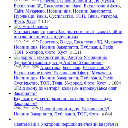
21:50, 24.01.2026
Берегово
,
Головні новини дня
,
Думка
,
Ексклюзив ЗД
,
Ексклюзивне відео
,
Ексклюзивні фото
,
Лайт
,
Мукачево
,
Новини дня
,
Новини Закарпаття
,
Публікації
,
Рахів
,
Суспільство
,
ТОП
,
Тячів
,
Ужгород
,
Фото
,
Хуст
1314
Хто насправді правив Закарпаттям: князі, замки і війни,
про які не пишуть у підручниках
23:27, 23.01.2026
Берегово
,
Влада
,
Ексклюзив ЗД
,
Мукачево
,
Новини дня
,
Новини Закарпаття
,
Публікації
,
Рахів
,
ТОП
,
Ужгород
,
Фото
,
Хуст
1311
Здоров’я закарпатців під Австро-Угорщиною
22:45, 23.01.2026
Аналітика
,
Берегово
,
Ексклюзив ЗД
,
Ексклюзивне відео
,
Ексклюзивні фото
,
Мукачево
,
Новини дня
,
Новини Закарпаття
,
Публікації
,
Рахів
,
Суспільство
,
ТОП
,
Тячів
,
Ужгород
,
Фото
,
Хуст
1004
Від льону до кептаря: коли і як народжувався одяг
Закарпаття?
23:02, 20.01.2026
Головні новини дня
,
Ексклюзив ЗД
,
Новини Закарпаття
,
Публікації
,
ТОП
,
Фото
844
Central Park в Ужгороді: перший житловий квартал із