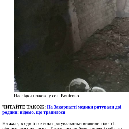
Наслідки пожежі у селі Вонігово
ЧИТАЙТЕ ТАКОЖ:
На Закарпатті медики рятували дві
родини: відомо, що трапилося
На жаль, в одній із кімнат рятувальники виявили тіло 51-
річного власника оселі. Також вогнем були знищені меблі та