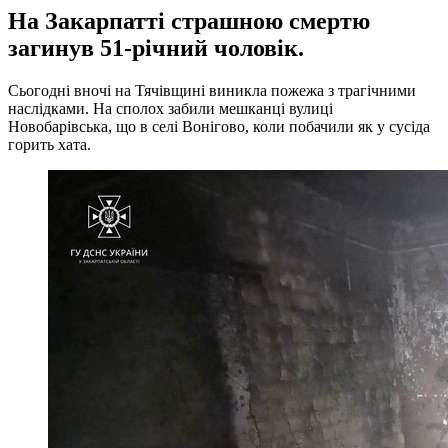
На Закарпатті страшною смертю
загинув 51-річний чоловік.
Сьогодні вночі на Тячівщині виникла пожежа з трагічними
наслідками. На сполох забили мешканці вулиці
Новобарівська, що в селі Вонігово, коли побачили як у сусіда
горить хата.