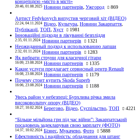
концепцією «місто в місті»
20:46, 01.08.2025
Новини партнерів
,
Ужгород
869
Артист Fedykovych випустив черговий хіт (ВІДЕО)
22:24, 04.11.2024
Відео
,
Культура
,
Новини Закарпаття
,
Публікації
,
ТОП
,
Хуст
1981
Інноваційні підходи в лікуванні безпліддя
2:35, 01.11.2024
Новини партнерів
1321
Неожиданный подход к использованию лапши
2:32, 01.11.2024
Новини партнерів
1283
Як вибрати струни для класичної гітари
16:09, 23.08.2024
Новини партнерів
1335
Какие услуги предлагает сервисный центр Renault
16:08, 23.08.2024
Новини партнерів
1179
Почему стоит купить Skoda Superb
16:06, 23.08.2024
Новини партнерів
1188
Увесь район у небезпеці: Бурхлива річка змила
високовольтну опору (ВІДЕО)
18:27, 10.02.2024
Берегово
,
Відео
,
Суспільство
,
ТОП
4221
“Більше мільйона грн під час війни”: Закарпатський
посадовець задекларував свою зарплату (ФОТО)
14:37, 10.02.2024
Бізнес
,
Мукачево
,
Фото
5888
Ефективність і надійність: обладнання для штанг