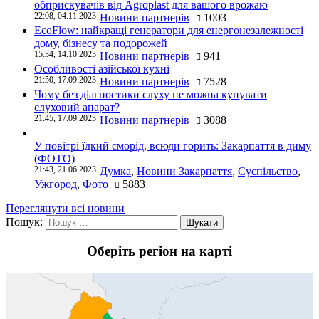
обприскувачів від Agroplast для вашого врожаю
22:08, 04.11.2023
Новини партнерів
1003
EcoFlow: найкращі генератори для енергонезалежності
дому, бізнесу та подорожей
15:34, 14.10.2023
Новини партнерів
941
Особливості азійської кухні
21:50, 17.09.2023
Новини партнерів
7528
Чому без діагностики слуху не можна купувати
слуховий апарат?
21:45, 17.09.2023
Новини партнерів
3088
У повітрі їдкий сморід, всюди горить: Закарпаття в диму
(ФОТО)
21:43, 21.06.2023
Думка
,
Новини Закарпаття
,
Суспільство
,
Ужгород
,
Фото
5883
Переглянути всі новини
Пошук:
Оберіть регіон на карті