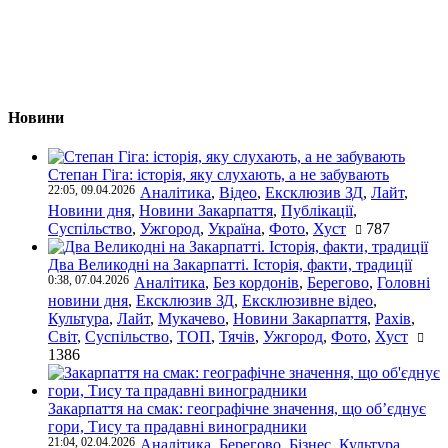
Новини
Степан Гіга: історія, яку слухають, а не забувають
22:05, 09.04.2026
Аналітика
,
Відео
,
Ексклюзив ЗД
,
Лайт
,
Новини дня
,
Новини Закарпаття
,
Публікації
,
Суспільство
,
Ужгород
,
Україна
,
Фото
,
Хуст
787
Два Великодні на Закарпатті. Історія, факти, традиції
0:38, 07.04.2026
Аналітика
,
Без кордонів
,
Берегово
,
Головні
новини дня
,
Ексклюзив ЗД
,
Ексклюзивне відео
,
Культура
,
Лайт
,
Мукачево
,
Новини Закарпаття
,
Рахів
,
Світ
,
Суспільство
,
ТОП
,
Тячів
,
Ужгород
,
Фото
,
Хуст
1386
Закарпаття на смак: географічне значення, що об’єднує
гори, Тису та прадавні виноградники
21:04, 02.04.2026
Аналітика
,
Берегово
,
Бізнес
,
Культура
,