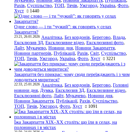
Мукачево
,
Новини дня
,
Новини Закарпаття
,
Публікації
,
Рахів
,
Суспільство
,
ТОП
,
Тячів
,
Ужгород
,
Україна
,
Фото
,
Хуст
1440
Одне слово — і ти “чужий”: як говорять у селах
Закарпаття?
23:21, 26.01.2026
Аналітика
,
Без кордонів
,
Берегово
,
Влада
,
Ексклюзив ЗД
,
Ексклюзивне відео
,
Ексклюзивні фото
,
Лайт
,
Мукачево
,
Новини дня
,
Новини Закарпаття
,
Новини партнерів
,
Публікації
,
Рахів
,
Світ
,
Суспільство
,
ТОП
,
Тячів
,
Ужгород
,
Україна
,
Фото
,
Хуст
3221
Закарпаття без прикрас: чому сюди переїжджають і з чим
доводиться миритися?
22:33, 25.01.2026
Аналітика
,
Без кордонів
,
Берегово
,
Головні
новини дня
,
Думка
,
Ексклюзив ЗД
,
Ексклюзивне відео
,
Ексклюзивні фото
,
Лайт
,
Мукачево
,
Новини дня
,
Новини Закарпаття
,
Публікації
,
Рахів
,
Суспільство
,
ТОП
,
Тячів
,
Ужгород
,
Фото
,
Хуст
1091
Їжа Закарпаття ХІХ–ХХ століть: що їли в селах, на
полонинах і в містах