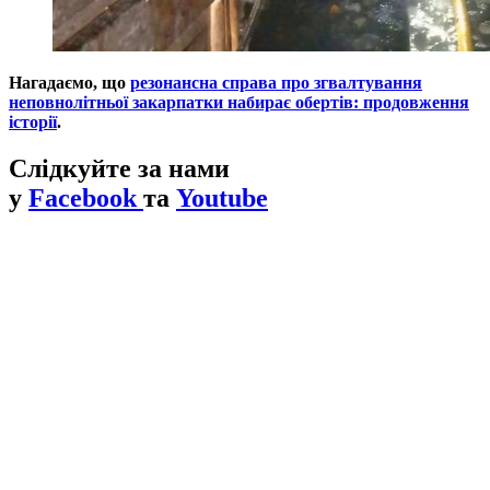
Нагадаємо, що
резонансна справа про згвалтування
неповнолітньої закарпатки набирає обертів: продовження
історії
.
Слідкуйте за нами
у
Facebook
та
Youtube