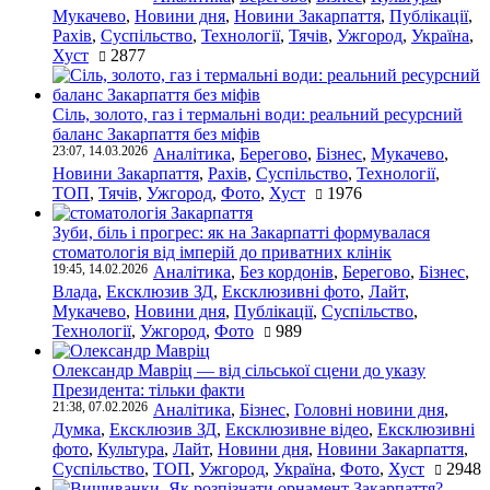
Мукачево
,
Новини дня
,
Новини Закарпаття
,
Публікації
,
Рахів
,
Суспільство
,
Технології
,
Тячів
,
Ужгород
,
Україна
,
Хуст
2877
Сіль, золото, газ і термальні води: реальний ресурсний
баланс Закарпаття без міфів
23:07, 14.03.2026
Аналітика
,
Берегово
,
Бізнес
,
Мукачево
,
Новини Закарпаття
,
Рахів
,
Суспільство
,
Технології
,
ТОП
,
Тячів
,
Ужгород
,
Фото
,
Хуст
1976
Зуби, біль і прогрес: як на Закарпатті формувалася
стоматологія від імперій до приватних клінік
19:45, 14.02.2026
Аналітика
,
Без кордонів
,
Берегово
,
Бізнес
,
Влада
,
Ексклюзив ЗД
,
Ексклюзивні фото
,
Лайт
,
Мукачево
,
Новини дня
,
Публікації
,
Суспільство
,
Технології
,
Ужгород
,
Фото
989
Олександр Мавріц — від сільської сцени до указу
Президента: тільки факти
21:38, 07.02.2026
Аналітика
,
Бізнес
,
Головні новини дня
,
Думка
,
Ексклюзив ЗД
,
Ексклюзивне відео
,
Ексклюзивні
фото
,
Культура
,
Лайт
,
Новини дня
,
Новини Закарпаття
,
Суспільство
,
ТОП
,
Ужгород
,
Україна
,
Фото
,
Хуст
2948