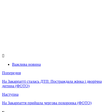
Важлива новина
Попередня
На Закарпатті сталась ДТП: Постраждала жінка і дворічна
дитина (ФОТО)
Наступна
На Закарпаття прийшла чергова похоронка (ФОТО)