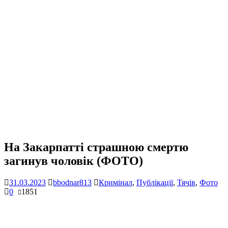
На Закарпатті страшною смертю
загинув чоловік (ФОТО)
31.03.2023
bbodnar813
Кримінал
,
Публікації
,
Тячів
,
Фото
0
1851