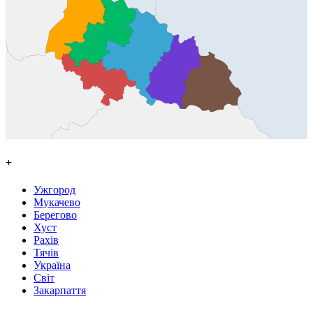
+
Ужгород
Мукачево
Берегово
Хуст
Рахів
Тячів
Україна
Світ
Закарпаття