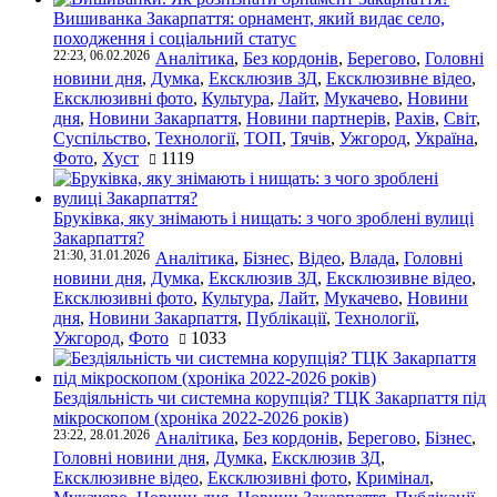
Вишиванка Закарпаття: орнамент, який видає село,
походження і соціальний статус
22:23, 06.02.2026
Аналітика
,
Без кордонів
,
Берегово
,
Головні
новини дня
,
Думка
,
Ексклюзив ЗД
,
Ексклюзивне відео
,
Ексклюзивні фото
,
Культура
,
Лайт
,
Мукачево
,
Новини
дня
,
Новини Закарпаття
,
Новини партнерів
,
Рахів
,
Світ
,
Суспільство
,
Технології
,
ТОП
,
Тячів
,
Ужгород
,
Україна
,
Фото
,
Хуст
1119
Бруківка, яку знімають і нищать: з чого зроблені вулиці
Закарпаття?
21:30, 31.01.2026
Аналітика
,
Бізнес
,
Відео
,
Влада
,
Головні
новини дня
,
Думка
,
Ексклюзив ЗД
,
Ексклюзивне відео
,
Ексклюзивні фото
,
Культура
,
Лайт
,
Мукачево
,
Новини
дня
,
Новини Закарпаття
,
Публікації
,
Технології
,
Ужгород
,
Фото
1033
Бездіяльність чи системна корупція? ТЦК Закарпаття під
мікроскопом (хроніка 2022-2026 років)
23:22, 28.01.2026
Аналітика
,
Без кордонів
,
Берегово
,
Бізнес
,
Головні новини дня
,
Думка
,
Ексклюзив ЗД
,
Ексклюзивне відео
,
Ексклюзивні фото
,
Кримінал
,