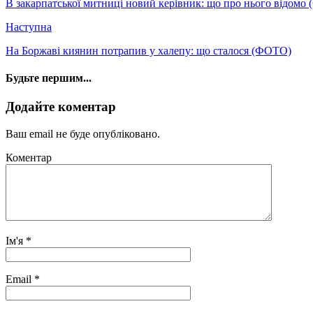
В закарпатської митниці новий керівник: що про нього відомо
Наступна
На Боржаві киянин потрапив у халепу: що сталося (ФОТО)
Будьте першим...
Додайте коментар
Ваш email не буде опубліковано.
Коментар
Ім'я
*
Email
*