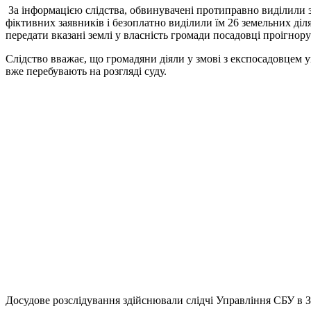
За інформацією слідства, обвинувачені протиправно виділили з
фіктивних заявників і безоплатно виділили їм 26 земельних ді
передати вказані землі у власність громади посадовці проігнору
Слідство вважає, що громадяни діяли у змові з експосадовцем 
вже перебувають на розгляді суду.
Досудове розслідування здійснювали слідчі Управління СБУ в З