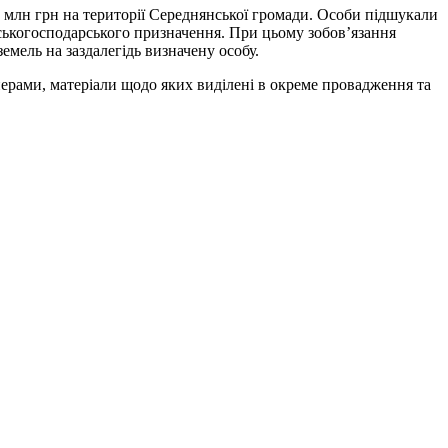
1 млн грн на території Середнянської громади. Особи підшукали
ьськогосподарського призначення. При цьому зобов’язання
емель на заздалегідь визначену особу.
нерами, матеріали щодо яких виділені в окреме провадження та