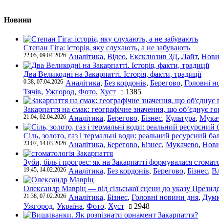
Новини
Степан Гіга: історія, яку слухають, а не забувають
22:05, 09.04.2026
Аналітика
,
Відео
,
Ексклюзив ЗД
,
Лайт
,
Нови
Два Великодні на Закарпатті. Історія, факти, традиції
0:38, 07.04.2026
Аналітика
,
Без кордонів
,
Берегово
,
Головні н
Тячів
,
Ужгород
,
Фото
,
Хуст
1385
Закарпаття на смак: географічне значення, що об’єднує г
21:04, 02.04.2026
Аналітика
,
Берегово
,
Бізнес
,
Культура
,
Мука
Сіль, золото, газ і термальні води: реальний ресурсний ба
23:07, 14.03.2026
Аналітика
,
Берегово
,
Бізнес
,
Мукачево
,
Нови
Зуби, біль і прогрес: як на Закарпатті формувалася стомат
19:45, 14.02.2026
Аналітика
,
Без кордонів
,
Берегово
,
Бізнес
,
В
Олександр Мавріц — від сільської сцени до указу Президе
21:38, 07.02.2026
Аналітика
,
Бізнес
,
Головні новини дня
,
Дум
Ужгород
,
Україна
,
Фото
,
Хуст
2948