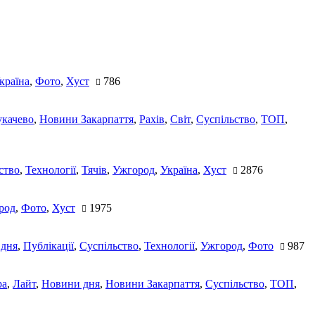
країна
,
Фото
,
Хуст
786
качево
,
Новини Закарпаття
,
Рахів
,
Світ
,
Суспільство
,
ТОП
,
ство
,
Технології
,
Тячів
,
Ужгород
,
Україна
,
Хуст
2876
род
,
Фото
,
Хуст
1975
 дня
,
Публікації
,
Суспільство
,
Технології
,
Ужгород
,
Фото
987
ра
,
Лайт
,
Новини дня
,
Новини Закарпаття
,
Суспільство
,
ТОП
,