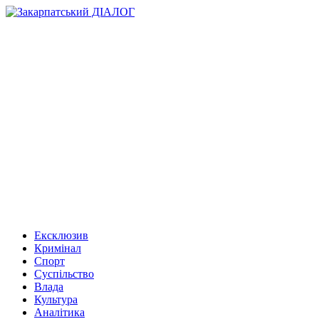
Ексклюзив
Кримінал
Спорт
Суспільство
Влада
Культура
Аналітика