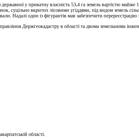
 державної у приватну власність 53,4 га земель вартістю майже 
лянок, суцільно вкритих лісовими угіддями, під видом земель сіл
вали. Надалі один із фігурантів мав забезпечити перереєстрацію з
управління Держгеокадастру в області та двома земельними інже
акарпатській області.