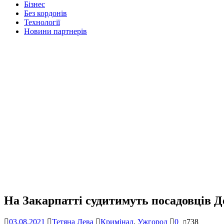
Бізнес
Без кордонів
Технології
Новини партнерів
На Закарпатті судитимуть посадовців 
03.08.2021
Тетяна Лева
Кримінал
,
Ужгород
0
738