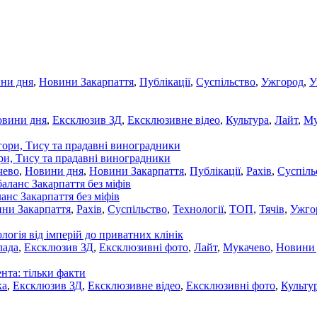
ни дня
,
Новини Закарпаття
,
Публікації
,
Суспільство
,
Ужгород
,
У
овини дня
,
Ексклюзив ЗД
,
Ексклюзивне відео
,
Культура
,
Лайт
,
Му
ори, Тису та прадавні виноградники
чево
,
Новини дня
,
Новини Закарпаття
,
Публікації
,
Рахів
,
Суспіль
ланс Закарпаття без міфів
ни Закарпаття
,
Рахів
,
Суспільство
,
Технології
,
ТОП
,
Тячів
,
Ужго
ологія від імперій до приватних клінік
лада
,
Ексклюзив ЗД
,
Ексклюзивні фото
,
Лайт
,
Мукачево
,
Новини
нта: тільки факти
ка
,
Ексклюзив ЗД
,
Ексклюзивне відео
,
Ексклюзивні фото
,
Культу