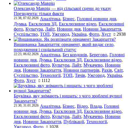
Олександр Мавріц — від сільської сцени до указу
Президента: тільки факти
21:38, 07.02.2026
Аналітика
,
Бізнес
,
Головні новини дня
,
Думка
,
Ексклюзив ЗД
,
Ексклюзивне відео
,
Ексклюзивні
фото
,
Культура
,
Лайт
,
Новини дня
,
Новини Закарпаття
,
Суспільство
,
ТОП
,
Ужгород
,
Україна
,
Фото
,
Хуст
2938
Вишиванка Закарпаття: орнамент, який видає село,
походження і соціальний статус
22:23, 06.02.2026
Аналітика
,
Без кордонів
,
Берегово
,
Головні
новини дня
,
Думка
,
Ексклюзив ЗД
,
Ексклюзивне відео
,
Ексклюзивні фото
,
Культура
,
Лайт
,
Мукачево
,
Новини
дня
,
Новини Закарпаття
,
Новини партнерів
,
Рахів
,
Світ
,
Суспільство
,
Технології
,
ТОП
,
Тячів
,
Ужгород
,
Україна
,
Фото
,
Хуст
1112
Бруківка, яку знімають і нищать: з чого зроблені вулиці
Закарпаття?
21:30, 31.01.2026
Аналітика
,
Бізнес
,
Відео
,
Влада
,
Головні
новини дня
,
Думка
,
Ексклюзив ЗД
,
Ексклюзивне відео
,
Ексклюзивні фото
,
Культура
,
Лайт
,
Мукачево
,
Новини
дня
,
Новини Закарпаття
,
Публікації
,
Технології
,
Ужгород
,
Фото
1028