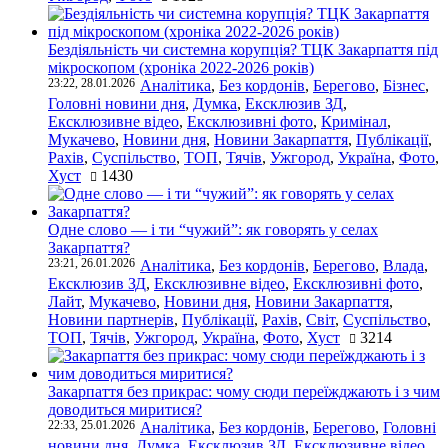
Бездіяльність чи системна корупція? ТЦК Закарпаття під
мікроскопом (хроніка 2022-2026 років)
23:22, 28.01.2026
Аналітика
,
Без кордонів
,
Берегово
,
Бізнес
,
Головні новини дня
,
Думка
,
Ексклюзив ЗД
,
Ексклюзивне відео
,
Ексклюзивні фото
,
Кримінал
,
Мукачево
,
Новини дня
,
Новини Закарпаття
,
Публікації
,
Рахів
,
Суспільство
,
ТОП
,
Тячів
,
Ужгород
,
Україна
,
Фото
,
Хуст
1430
Одне слово — і ти “чужий”: як говорять у селах
Закарпаття?
23:21, 26.01.2026
Аналітика
,
Без кордонів
,
Берегово
,
Влада
,
Ексклюзив ЗД
,
Ексклюзивне відео
,
Ексклюзивні фото
,
Лайт
,
Мукачево
,
Новини дня
,
Новини Закарпаття
,
Новини партнерів
,
Публікації
,
Рахів
,
Світ
,
Суспільство
,
ТОП
,
Тячів
,
Ужгород
,
Україна
,
Фото
,
Хуст
3214
Закарпаття без прикрас: чому сюди переїжджають і з чим
доводиться миритися?
22:33, 25.01.2026
Аналітика
,
Без кордонів
,
Берегово
,
Головні
новини дня
,
Думка
,
Ексклюзив ЗД
,
Ексклюзивне відео
,