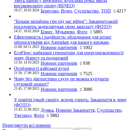
Увесь район у небезпеці: Бурхлива річка змила
високовольтну опору (ВІДЕО)
18:27, 10.02.2024
Берегово
,
Відео
,
Суспільство
,
ТОП
4217
“Більше мільйона грн під час війни”: Закарпатський
посадовець задекларував свою зарплату (ФОТО)
14:37, 10.02.2024
Бізнес
,
Мукачево
,
Фото
5885
Ефективність і надійність: обладнання для штанг
обприскувачів від Agroplast для вашого врожаю
22:08, 04.11.2023
Новини партнерів
1002
EcoFlow: найкращі генератори для енергонезалежності
дому, бізнесу та подорожей
15:34, 14.10.2023
Новини партнерів
938
Особливості азійської кухні
21:50, 17.09.2023
Новини партнерів
7525
Чому без діагностики слуху не можна купувати
слуховий апарат?
21:45, 17.09.2023
Новини партнерів
3086
У повітрі їдкий сморід, всюди горить: Закарпаття в диму
(ФОТО)
21:43, 21.06.2023
Думка
,
Новини Закарпаття
,
Суспільство
,
Ужгород
,
Фото
5882
Переглянути всі новини