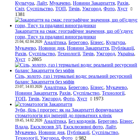
Культура
,
Лайт
,
Мукачево
,
Новини Закарпаття
,
Рахів
,
Світ
,
Суспільство
,
ТОП
,
Тячів
,
Ужгород
,
Фото
,
Хуст
1381
Закарпаття на смак: географічне значення, що об’єднує
гори, Тису та прадавні виноградники
21:04, 02.04.2026
Аналітика
,
Берегово
,
Бізнес
,
Культура
,
Мукачево
,
Новини дня
,
Новини Закарпаття
,
Публікації
,
Рахів
,
Суспільство
,
Технології
,
Тячів
,
Ужгород
,
Україна
,
Хуст
2865
Сіль, золото, газ і термальні води: реальний ресурсний
баланс Закарпаття без міфів
23:07, 14.03.2026
Аналітика
,
Берегово
,
Бізнес
,
Мукачево
,
Новини Закарпаття
,
Рахів
,
Суспільство
,
Технології
,
ТОП
,
Тячів
,
Ужгород
,
Фото
,
Хуст
1973
Зуби, біль і прогрес: як на Закарпатті формувалася
стоматологія від імперій до приватних клінік
19:45, 14.02.2026
Аналітика
,
Без кордонів
,
Берегово
,
Бізнес
,
Влада
,
Ексклюзив ЗД
,
Ексклюзивні фото
,
Лайт
,
Мукачево
,
Новини дня
,
Публікації
,
Суспільство
,
Технології
,
Ужгород
,
Фото
982