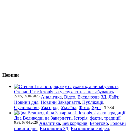
Новини
Степан Гіга: історія, яку слухають, а не забувають
22:05, 09.04.2026
Аналітика
,
Відео
,
Ексклюзив ЗД
,
Лайт
,
Новини дня
,
Новини Закарпаття
,
Публікації
,
Суспільство
,
Ужгород
,
Україна
,
Фото
,
Хуст
784
Два Великодні на Закарпатті. Історія, факти, традиції
0:38, 07.04.2026
Аналітика
,
Без кордонів
,
Берегово
,
Головні
новини дня
,
Ексклюзив ЗД
,
Ексклюзивне відео
,