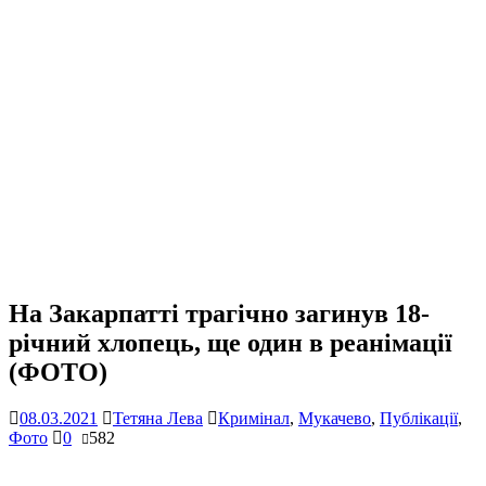
На Закарпатті трагічно загинув 18-
річний хлопець, ще один в реанімації
(ФОТО)
08.03.2021
Тетяна Лева
Кримінал
,
Мукачево
,
Публікації
,
Фото
0
582