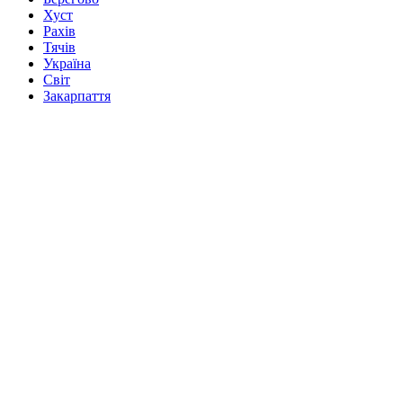
Хуст
Рахів
Тячів
Україна
Світ
Закарпаття