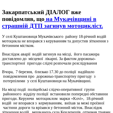
Закарпатський ДІАЛОГ вже
повідомляв, що
на Мукачівщині в
страшній ДТП загинув мотоцикліст.
У селі Куштановиця Мукачівського району 18-річний водій
мотоцикла не впорався з керуванням та допустив зіткнення з
бетонним містком.
Внаслідок аварії водій загинув на місці, його пасажира
доставлено до місцевої лікарні. За фактом дорожньо-
транспортної пригоди слідчі розпочали розслідування
Вчора, 7 березня, близько 17.30 до поліції надійшло
повідомлення про дорожньо-транспортну пригоду з
потерпілими у селі Куштановиця на Мукачівщині.
На місці події поліцейські слідчо-оперативної групи
районного відділу поліції встановили попередні обставини
пригоди. Керуючи мотоциклом марки «Kovi», 18-річний
водій не впорався з кермуванням, виїхав за межі проїзної
частини дороги та врізався у бетонний місток. Внаслідок
зіткнення водій, мешканець села Кендерешів, отримав травми