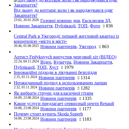
Від льону до кептаря: коли і як народжувався одяг
Закарпаття?
23:02, 20.01.2026
Головні новини дня
,
Ексклюзив ЗД
,
Новини Закарпаття
,
Публікації
,
ТОП
,
Фото
836
Central Park в Ужгороді: перший житловий квартал із
концепцією «місто в місті»
20:46, 01.08.2025
Новини партнерів
,
Ужгород
863
Артист Fedykovych випустив черговий хіт (ВІДЕО)
22:24, 04.11.2024
Відео
,
Культура
,
Новини Закарпаття
,
Публікації
,
ТОП
,
Хуст
1979
Інноваційні підходи в лікуванні безпліддя
2:35, 01.11.2024
Новини партнерів
1314
Неожиданный подход к использованию лапши
2:32, 01.11.2024
Новини партнерів
1282
Як вибрати струни для класичної гітари
16:09, 23.08.2024
Новини партнерів
1335
Какие услуги предлагает сервисный центр Renault
16:08, 23.08.2024
Новини партнерів
1177
Почему стоит купить Skoda Superb
16:06, 23.08.2024
Новини партнерів
1183