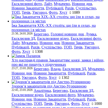
Ексклюзивні фото
,
Лайт
,
Мукачево
,
Новини дня
,
Новини Закарпаття
,
Публікації
,
Рахів
,
Суспільство
,
ТОП
,
Тячів
,
Ужгород
,
Фото
,
Хуст
1089
Їжа Закарпаття ХІХ–ХХ століть: що їли в селах, на
полонинах і в містах
21:50, 24.01.2026
Берегово
,
Головні новини дня
,
Думка
,
Ексклюзив ЗД
,
Ексклюзивне відео
,
Ексклюзивні фото
,
Лайт
,
Мукачево
,
Новини дня
,
Новини Закарпаття
,
Публікації
,
Рахів
,
Суспільство
,
ТОП
,
Тячів
,
Ужгород
,
Фото
,
Хуст
1308
Хто насправді правив Закарпаттям: князі, замки і війни,
про які не пишуть у підручниках
23:27, 23.01.2026
Берегово
,
Влада
,
Ексклюзив ЗД
,
Мукачево
,
Новини дня
,
Новини Закарпаття
,
Публікації
,
Рахів
,
ТОП
,
Ужгород
,
Фото
,
Хуст
1302
Здоров’я закарпатців під Австро-Угорщиною
22:45, 23.01.2026
Аналітика
,
Берегово
,
Ексклюзив ЗД
,
Ексклюзивне відео
,
Ексклюзивні фото
,
Мукачево
,
Новини дня
,
Новини Закарпаття
,
Публікації
,
Рахів
,
Суспільство
,
ТОП
,
Тячів
,
Ужгород
,
Фото
,
Хуст
1000