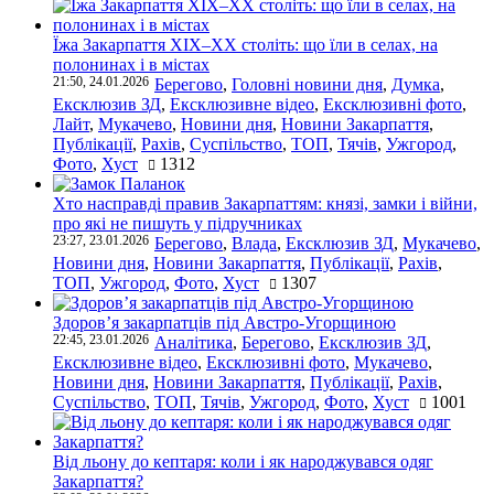
Їжа Закарпаття ХІХ–ХХ століть: що їли в селах, на
полонинах і в містах
21:50, 24.01.2026
Берегово
,
Головні новини дня
,
Думка
,
Ексклюзив ЗД
,
Ексклюзивне відео
,
Ексклюзивні фото
,
Лайт
,
Мукачево
,
Новини дня
,
Новини Закарпаття
,
Публікації
,
Рахів
,
Суспільство
,
ТОП
,
Тячів
,
Ужгород
,
Фото
,
Хуст
1312
Хто насправді правив Закарпаттям: князі, замки і війни,
про які не пишуть у підручниках
23:27, 23.01.2026
Берегово
,
Влада
,
Ексклюзив ЗД
,
Мукачево
,
Новини дня
,
Новини Закарпаття
,
Публікації
,
Рахів
,
ТОП
,
Ужгород
,
Фото
,
Хуст
1307
Здоров’я закарпатців під Австро-Угорщиною
22:45, 23.01.2026
Аналітика
,
Берегово
,
Ексклюзив ЗД
,
Ексклюзивне відео
,
Ексклюзивні фото
,
Мукачево
,
Новини дня
,
Новини Закарпаття
,
Публікації
,
Рахів
,
Суспільство
,
ТОП
,
Тячів
,
Ужгород
,
Фото
,
Хуст
1001
Від льону до кептаря: коли і як народжувався одяг
Закарпаття?