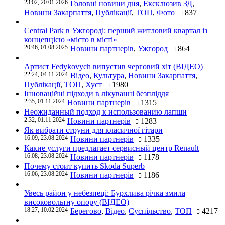
23:02, 20.01.2026
Головні новини дня
,
Ексклюзив ЗД
,
Новини Закарпаття
,
Публікації
,
ТОП
,
Фото
837
Central Park в Ужгороді: перший житловий квартал із
концепцією «місто в місті»
20:46, 01.08.2025
Новини партнерів
,
Ужгород
864
Артист Fedykovych випустив черговий хіт (ВІДЕО)
22:24, 04.11.2024
Відео
,
Культура
,
Новини Закарпаття
,
Публікації
,
ТОП
,
Хуст
1980
Інноваційні підходи в лікуванні безпліддя
2:35, 01.11.2024
Новини партнерів
1315
Неожиданный подход к использованию лапши
2:32, 01.11.2024
Новини партнерів
1283
Як вибрати струни для класичної гітари
16:09, 23.08.2024
Новини партнерів
1335
Какие услуги предлагает сервисный центр Renault
16:08, 23.08.2024
Новини партнерів
1178
Почему стоит купить Skoda Superb
16:06, 23.08.2024
Новини партнерів
1186
Увесь район у небезпеці: Бурхлива річка змила
високовольтну опору (ВІДЕО)
18:27, 10.02.2024
Берегово
,
Відео
,
Суспільство
,
ТОП
4217