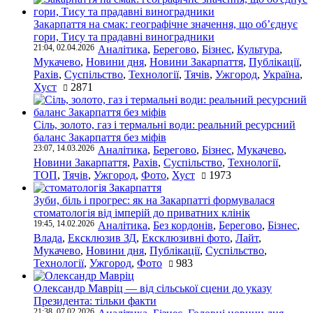
Закарпаття на смак: географічне значення, що об’єднує
гори, Тису та прадавні виноградники
21:04, 02.04.2026
Аналітика
,
Берегово
,
Бізнес
,
Культура
,
Мукачево
,
Новини дня
,
Новини Закарпаття
,
Публікації
,
Рахів
,
Суспільство
,
Технології
,
Тячів
,
Ужгород
,
Україна
,
Хуст
2871
Сіль, золото, газ і термальні води: реальний ресурсний
баланс Закарпаття без міфів
23:07, 14.03.2026
Аналітика
,
Берегово
,
Бізнес
,
Мукачево
,
Новини Закарпаття
,
Рахів
,
Суспільство
,
Технології
,
ТОП
,
Тячів
,
Ужгород
,
Фото
,
Хуст
1973
Зуби, біль і прогрес: як на Закарпатті формувалася
стоматологія від імперій до приватних клінік
19:45, 14.02.2026
Аналітика
,
Без кордонів
,
Берегово
,
Бізнес
,
Влада
,
Ексклюзив ЗД
,
Ексклюзивні фото
,
Лайт
,
Мукачево
,
Новини дня
,
Публікації
,
Суспільство
,
Технології
,
Ужгород
,
Фото
983
Олександр Мавріц — від сільської сцени до указу
Президента: тільки факти
21:38, 07.02.2026