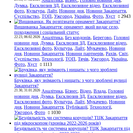
Аналітика
,
Бізнес
,
Головні новини дня
,
Думка
,
Ексклюзив ЗД
,
Ексклюзивне відео
,
Ексклюзивні
фото
,
Культура
,
Лайт
,
Новини дня
,
Новини Закарпаття
,
Суспільство
,
ТОП
,
Ужгород
,
Україна
,
Фото
,
Хуст
2943
Вишиванка Закарпаття: орнамент, який видає село,
походження і соціальний статус
22:23, 06.02.2026
Аналітика
,
Без кордонів
,
Берегово
,
Головні
новини дня
,
Думка
,
Ексклюзив ЗД
,
Ексклюзивне відео
,
Ексклюзивні фото
,
Культура
,
Лайт
,
Мукачево
,
Новини
дня
,
Новини Закарпаття
,
Новини партнерів
,
Рахів
,
Світ
,
Суспільство
,
Технології
,
ТОП
,
Тячів
,
Ужгород
,
Україна
,
Фото
,
Хуст
1113
Бруківка, яку знімають і нищать: з чого зроблені вулиці
Закарпаття?
21:30, 31.01.2026
Аналітика
,
Бізнес
,
Відео
,
Влада
,
Головні
новини дня
,
Думка
,
Ексклюзив ЗД
,
Ексклюзивне відео
,
Ексклюзивні фото
,
Культура
,
Лайт
,
Мукачево
,
Новини
дня
,
Новини Закарпаття
,
Публікації
,
Технології
,
Ужгород
,
Фото
1030
Бездіяльність чи системна корупція? ТЦК Закарпаття під