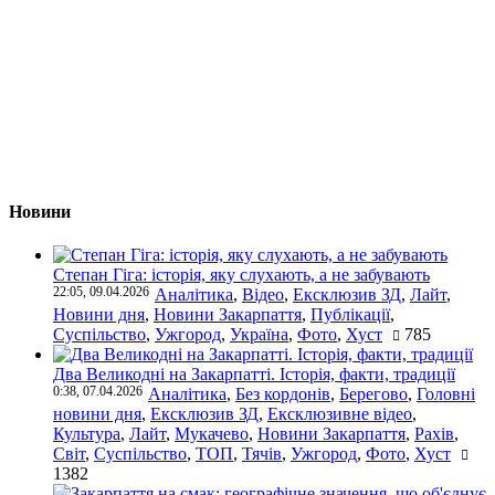
Новини
Степан Гіга: історія, яку слухають, а не забувають
22:05, 09.04.2026
Аналітика
,
Відео
,
Ексклюзив ЗД
,
Лайт
,
Новини дня
,
Новини Закарпаття
,
Публікації
,
Суспільство
,
Ужгород
,
Україна
,
Фото
,
Хуст
785
Два Великодні на Закарпатті. Історія, факти, традиції
0:38, 07.04.2026
Аналітика
,
Без кордонів
,
Берегово
,
Головні
новини дня
,
Ексклюзив ЗД
,
Ексклюзивне відео
,
Культура
,
Лайт
,
Мукачево
,
Новини Закарпаття
,
Рахів
,
Світ
,
Суспільство
,
ТОП
,
Тячів
,
Ужгород
,
Фото
,
Хуст
1382