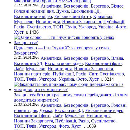
мікроскопом (хроніка 2022-2026 років)
23:22, 28.01.2026
Аналітика
,
Без кордонів
,
Берегово
,
Бізнес
,
Головні новини дня
,
Думка
,
Ексклюзив ЗД
,
Ексклюзивне відео
,
Ексклюзивні фото
,
Кримінал
,
Мукачево
,
Новини дня
,
Новини Закарпаття
,
Публікації
,
Рахів
,
Суспільство
,
ТОП
,
Тячів
,
Ужгород
,
Україна
,
Фото
,
Хуст
1436
Одне слово — і ти “чужий”: як говорять у селах
Закарпаття?
23:21, 26.01.2026
Аналітика
,
Без кордонів
,
Берегово
,
Влада
,
Ексклюзив ЗД
,
Ексклюзивне відео
,
Ексклюзивні фото
,
Лайт
,
Мукачево
,
Новини дня
,
Новини Закарпаття
,
Новини партнерів
,
Публікації
,
Рахів
,
Світ
,
Суспільство
,
ТОП
,
Тячів
,
Ужгород
,
Україна
,
Фото
,
Хуст
3214
Закарпаття без прикрас: чому сюди переїжджають і з чим
доводиться миритися?
22:33, 25.01.2026
Аналітика
,
Без кордонів
,
Берегово
,
Головні
новини дня
,
Думка
,
Ексклюзив ЗД
,
Ексклюзивне відео
,
Ексклюзивні фото
,
Лайт
,
Мукачево
,
Новини дня
,
Новини Закарпаття
,
Публікації
,
Рахів
,
Суспільство
,
ТОП
,
Тячів
,
Ужгород
,
Фото
,
Хуст
1089