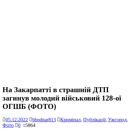
На Закарпатті в страшній ДТП
загинув молодий військовий 128-ої
ОГШБ (ФОТО)
05.12.2022
bbodnar813
Кримінал
,
Публікації
,
Ужгород
,
Фото
0
5864