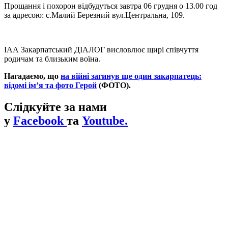
Прощання і похорон відбудуться завтра 06 грудня о 13.00 год
за адресою: с.Малий Березний вул.Центральна, 109.
ІАА Закарпатський ДІАЛОГ висловлює щирі співчуття
родичам та близьким воїна.
Нагадаємо, що
на війні загинув ще один закарпатець:
відомі ім’я та фото Герой
(ФОТО).
Слідкуйте за нами
у
Facebook
та
Youtube.