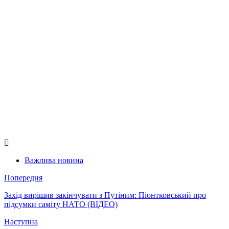
Важлива новина
Попередня
Захід вирішив закінчувати з Путіним: Піонтковський про
підсумки саміту НАТО (ВІДЕО)
Наступна