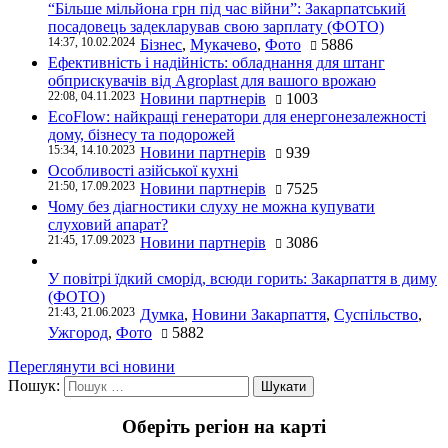
“Більше мільйона грн під час війни”: Закарпатський
посадовець задекларував свою зарплату (ФОТО)
14:37, 10.02.2024
Бізнес
,
Мукачево
,
Фото
5886
Ефективність і надійність: обладнання для штанг
обприскувачів від Agroplast для вашого врожаю
22:08, 04.11.2023
Новини партнерів
1003
EcoFlow: найкращі генератори для енергонезалежності
дому, бізнесу та подорожей
15:34, 14.10.2023
Новини партнерів
939
Особливості азійської кухні
21:50, 17.09.2023
Новини партнерів
7525
Чому без діагностики слуху не можна купувати
слуховий апарат?
21:45, 17.09.2023
Новини партнерів
3086
У повітрі їдкий сморід, всюди горить: Закарпаття в диму
(ФОТО)
21:43, 21.06.2023
Думка
,
Новини Закарпаття
,
Суспільство
,
Ужгород
,
Фото
5882
Переглянути всі новини
Пошук:
Оберіть регіон на карті