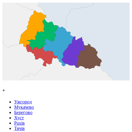
+
Ужгород
Мукачево
Берегово
Хуст
Рахів
Тячів