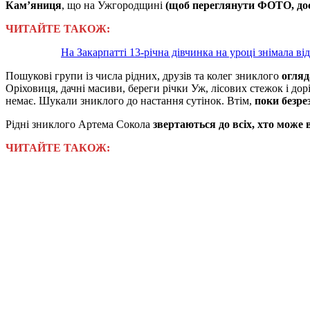
Кам’яниця
, що на Ужгородщині
(щоб переглянути ФОТО, дос
ЧИТАЙТЕ ТАКОЖ:
На Закарпатті 13-річна дівчинка на уроці знімала в
Пошукові групи із числа рідних, друзів та колег зниклого
огляд
Оріховиця, дачні масиви, береги річки Уж, лісових стежок і до
немає. Шукали зниклого до настання сутінок. Втім,
поки безре
Рідні зниклого Артема Сокола
звертаються до всіх, хто може
ЧИТАЙТЕ ТАКОЖ: