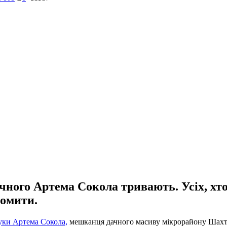
ного Артема Сокола тривають. Усіх, хто
домити.
ки Артема Сокола,
мешканця дачного масиву мікрорайону Шахта