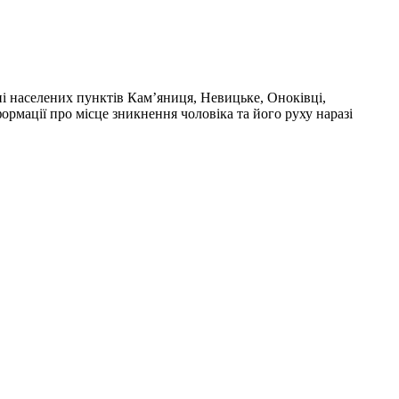
і населених пунктів Кам’яниця, Невицьке, Оноківці,
ормації про місце зникнення чоловіка та його руху наразі