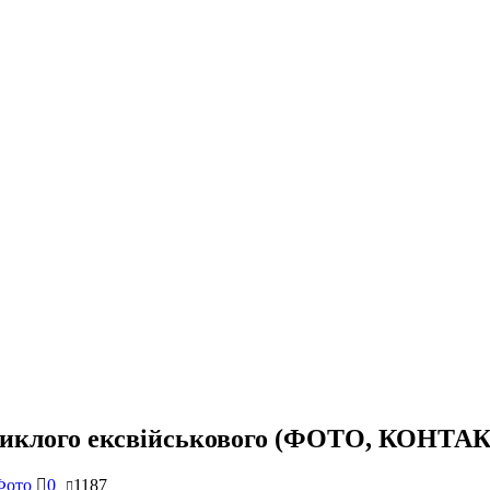
зниклого ексвійськового (ФОТО, КОНТА
Фото
0
1187