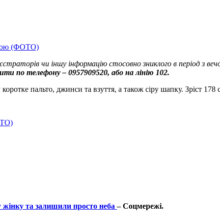
твою (ФОТО)
траторів чи іншу інформацію стосовно зниклого в період з вечор
ити по телефону – 0957909520, або на лінію 102.
оротке пальто, джинси та взуття, а також сіру шапку. Зріст 178 
ОТО)
у жінку та залишили просто неба
– Соцмережі.