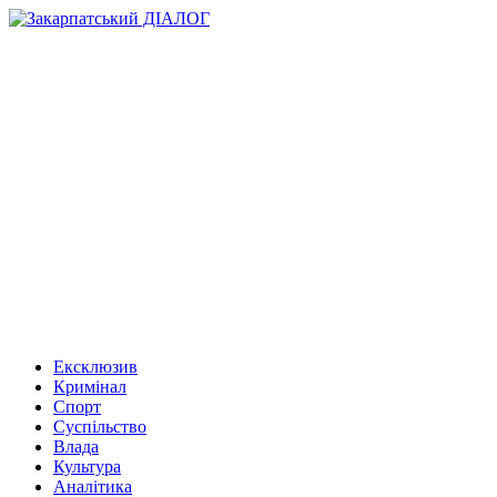
Ексклюзив
Кримінал
Спорт
Суспільство
Влада
Культура
Аналітика