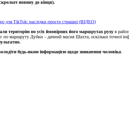
крольте новину до кінця).
ідео для ТіkТоk: наслідки просто страшні (ВІДЕО)
али територію по усіх ймовірних його маршрутах руху
в район
ріг по маршруту Дубки – дачний масив Шахта, оскільки точної інф
зультатно.
 володіти будь-якою інформацією щодо зникнення чоловіка
.