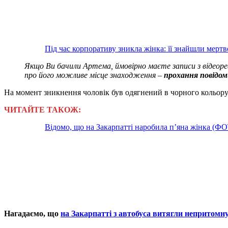
Під час корпоративу зникла жінка: її знайшли мер
Якщо Ви бачили Артема, ймовірно маєте записи з відеореєс
про його можливе місце знаходження –
прохання повідом
На момент зникнення чоловік був одягнений в чорного кольору к
ЧИТАЙТЕ ТАКОЖ:
Відомо, що на Закарпатті наробила п’яна жінка (Ф
Нагадаємо, що
на Закарпатті з автобуса витягли непритомн