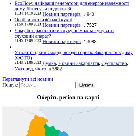
EcoFlow: найкращі генератори для енергонезалежності
дому, бізнесу та подорожей
15:34, 14.10.2023
Новини партнерів
940
Особливості азійської кухні
21:50, 17.09.2023
Новини партнерів
7527
Чому без діагностики слуху не можна купувати
слуховий апарат?
21:45, 17.09.2023
Новини партнерів
3088
У повітрі їдкий сморід, всюди горить: Закарпаття в диму
(ФОТО)
21:43, 21.06.2023
Думка
,
Новини Закарпаття
,
Суспільство
,
Ужгород
,
Фото
5882
Переглянути всі новини
Пошук:
Оберіть регіон на карті