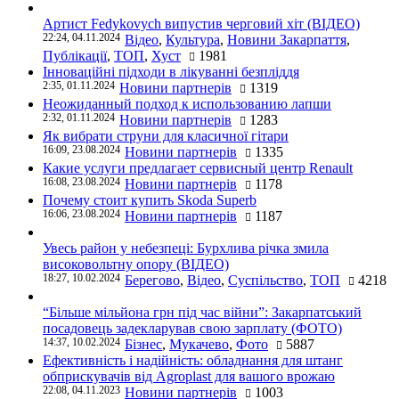
Артист Fedykovych випустив черговий хіт (ВІДЕО)
22:24, 04.11.2024
Відео
,
Культура
,
Новини Закарпаття
,
Публікації
,
ТОП
,
Хуст
1981
Інноваційні підходи в лікуванні безпліддя
2:35, 01.11.2024
Новини партнерів
1319
Неожиданный подход к использованию лапши
2:32, 01.11.2024
Новини партнерів
1283
Як вибрати струни для класичної гітари
16:09, 23.08.2024
Новини партнерів
1335
Какие услуги предлагает сервисный центр Renault
16:08, 23.08.2024
Новини партнерів
1178
Почему стоит купить Skoda Superb
16:06, 23.08.2024
Новини партнерів
1187
Увесь район у небезпеці: Бурхлива річка змила
високовольтну опору (ВІДЕО)
18:27, 10.02.2024
Берегово
,
Відео
,
Суспільство
,
ТОП
4218
“Більше мільйона грн під час війни”: Закарпатський
посадовець задекларував свою зарплату (ФОТО)
14:37, 10.02.2024
Бізнес
,
Мукачево
,
Фото
5887
Ефективність і надійність: обладнання для штанг
обприскувачів від Agroplast для вашого врожаю
22:08, 04.11.2023
Новини партнерів
1003