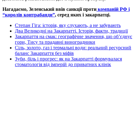
Нагадаємо, Зеленський ввів санкції проти
компаній РФ і
“королів контрабанди”
, серед яких і закарпатці.
Степан Гіга: історія, яку слухають, а не забувають
Два Великодні на Закарпатті. Історія, факти, традиції
Закарпаття на смак: географічне значення, що об’єднує
гори, Тису та прадавні виноградники
Сіль, золото, газ і термальні води: реальний ресурсний
баланс Закарпаття без міфів
Зуби, біль і прогрес: як на Закарпатті формувалася
стоматологія від імперій до приватних клінік