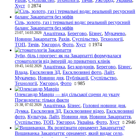
Рахів
,
Суспільство
,
Технології
,
Тячів
,
Ужгород
,
Україна
,
Хуст
2874
Сіль, золото, газ і термальні води: реальний ресурсний
баланс Закарпаття без міфів
23:07, 14.03.2026
Аналітика
,
Берегово
,
Бізнес
,
Мукачево
,
Новини Закарпаття
,
Рахів
,
Суспільство
,
Технології
,
ТОП
,
Тячів
,
Ужгород
,
Фото
,
Хуст
1974
Зуби, біль і прогрес: як на Закарпатті формувалася
стоматологія від імперій до приватних клінік
19:45, 14.02.2026
Аналітика
,
Без кордонів
,
Берегово
,
Бізнес
,
Влада
,
Ексклюзив ЗД
,
Ексклюзивні фото
,
Лайт
,
Мукачево
,
Новини дня
,
Публікації
,
Суспільство
,
Технології
,
Ужгород
,
Фото
985
Олександр Мавріц — від сільської сцени до указу
Президента: тільки факти
21:38, 07.02.2026
Аналітика
,
Бізнес
,
Головні новини дня
,
Думка
,
Ексклюзив ЗД
,
Ексклюзивне відео
,
Ексклюзивні
фото
,
Культура
,
Лайт
,
Новини дня
,
Новини Закарпаття
,
Суспільство
,
ТОП
,
Ужгород
,
Україна
,
Фото
,
Хуст
2946
Вишиванка Закарпаття: орнамент, який видає село,