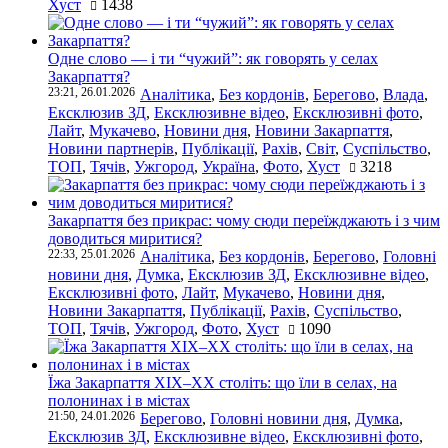
Хуст
1438
Одне слово — і ти “чужий”: як говорять у селах
Закарпаття?
23:21, 26.01.2026
Аналітика
,
Без кордонів
,
Берегово
,
Влада
,
Ексклюзив ЗД
,
Ексклюзивне відео
,
Ексклюзивні фото
,
Лайт
,
Мукачево
,
Новини дня
,
Новини Закарпаття
,
Новини партнерів
,
Публікації
,
Рахів
,
Світ
,
Суспільство
,
ТОП
,
Тячів
,
Ужгород
,
Україна
,
Фото
,
Хуст
3218
Закарпаття без прикрас: чому сюди переїжджають і з чим
доводиться миритися?
22:33, 25.01.2026
Аналітика
,
Без кордонів
,
Берегово
,
Головні
новини дня
,
Думка
,
Ексклюзив ЗД
,
Ексклюзивне відео
,
Ексклюзивні фото
,
Лайт
,
Мукачево
,
Новини дня
,
Новини Закарпаття
,
Публікації
,
Рахів
,
Суспільство
,
ТОП
,
Тячів
,
Ужгород
,
Фото
,
Хуст
1090
Їжа Закарпаття ХІХ–ХХ століть: що їли в селах, на
полонинах і в містах
21:50, 24.01.2026
Берегово
,
Головні новини дня
,
Думка
,
Ексклюзив ЗД
,
Ексклюзивне відео
,
Ексклюзивні фото
,