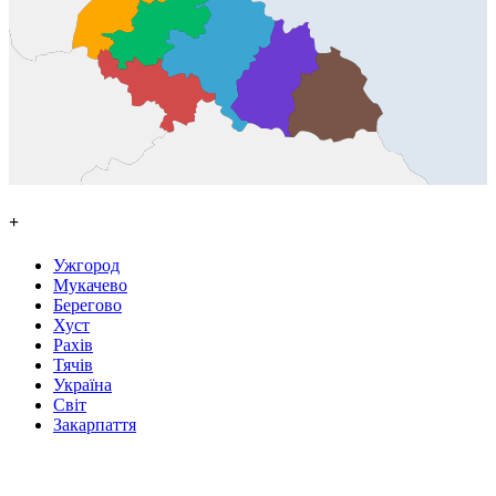
+
Ужгород
Мукачево
Берегово
Хуст
Рахів
Тячів
Україна
Світ
Закарпаття