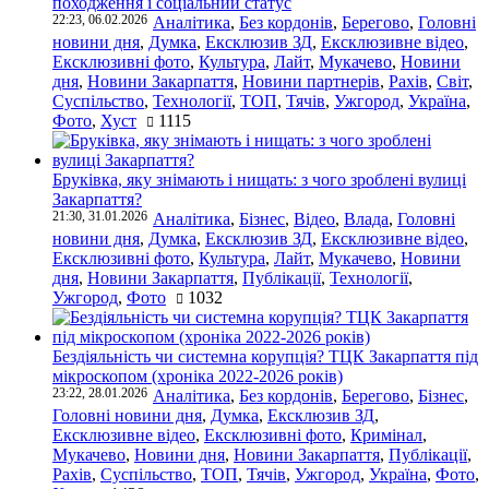
походження і соціальний статус
22:23, 06.02.2026
Аналітика
,
Без кордонів
,
Берегово
,
Головні
новини дня
,
Думка
,
Ексклюзив ЗД
,
Ексклюзивне відео
,
Ексклюзивні фото
,
Культура
,
Лайт
,
Мукачево
,
Новини
дня
,
Новини Закарпаття
,
Новини партнерів
,
Рахів
,
Світ
,
Суспільство
,
Технології
,
ТОП
,
Тячів
,
Ужгород
,
Україна
,
Фото
,
Хуст
1115
Бруківка, яку знімають і нищать: з чого зроблені вулиці
Закарпаття?
21:30, 31.01.2026
Аналітика
,
Бізнес
,
Відео
,
Влада
,
Головні
новини дня
,
Думка
,
Ексклюзив ЗД
,
Ексклюзивне відео
,
Ексклюзивні фото
,
Культура
,
Лайт
,
Мукачево
,
Новини
дня
,
Новини Закарпаття
,
Публікації
,
Технології
,
Ужгород
,
Фото
1032
Бездіяльність чи системна корупція? ТЦК Закарпаття під
мікроскопом (хроніка 2022-2026 років)
23:22, 28.01.2026
Аналітика
,
Без кордонів
,
Берегово
,
Бізнес
,
Головні новини дня
,
Думка
,
Ексклюзив ЗД
,
Ексклюзивне відео
,
Ексклюзивні фото
,
Кримінал
,
Мукачево
,
Новини дня
,
Новини Закарпаття
,
Публікації
,
Рахів
,
Суспільство
,
ТОП
,
Тячів
,
Ужгород
,
Україна
,
Фото
,