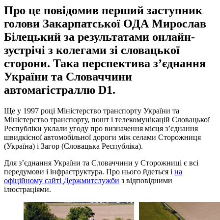
Про це повідомив перший заступник
голови Закарпатської ОДА Мирослав
Білецький за результатами онлайн-
зустрічі з колегами зі словацької
сторони. Така перспектива з’єднання
України та Словаччини
автомагістраллю D
1.
Ще у 1997 році Міністерство транспорту України та
Міністерство транспорту, пошт і телекомунікацій Словацької
Республіки уклали угоду про визначення місця з’єднання
швидкісної автомобільної дороги між селами Сторожниця
(Україна) і Загор (Словацька Республіка).
Для з’єднання України та Словаччини у Сторожниці є всі
передумови і інфраструктура. Про нього йдеться і
на
офіційному сайті Держмитслужби
з відповідними
ілюстраціями.