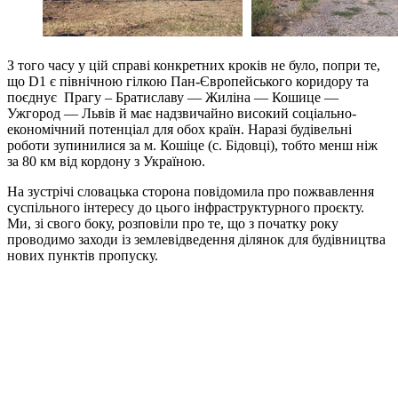
З того часу у цій справі конкретних кроків не було, попри те,
що D1 є північною гілкою Пан-Європейського коридору та
поєднує Прагу – Братиславу — Жиліна — Кошице —
Ужгород — Львів й має надзвичайно високий соціально-
економічний потенціал для обох країн. Наразі будівельні
роботи зупинилися за м. Кошіце (с. Бідовці), тобто менш ніж
за 80 км від кордону з Україною.
На зустрічі словацька сторона повідомила про пожвавлення
суспільного інтересу до цього інфраструктурного проєкту.
Ми, зі свого боку, розповіли про те, що з початку року
проводимо заходи із землевідведення ділянок для будівництва
нових пунктів пропуску.