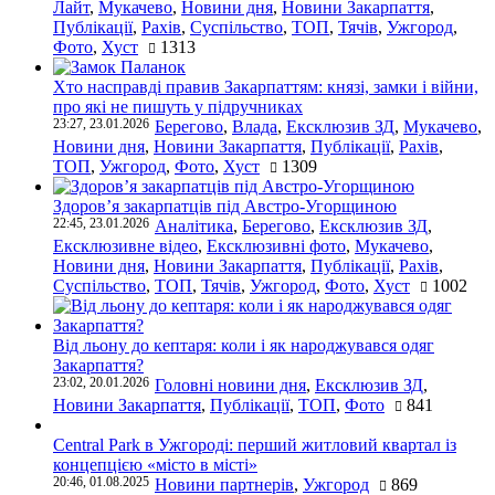
Лайт
,
Мукачево
,
Новини дня
,
Новини Закарпаття
,
Публікації
,
Рахів
,
Суспільство
,
ТОП
,
Тячів
,
Ужгород
,
Фото
,
Хуст
1313
Хто насправді правив Закарпаттям: князі, замки і війни,
про які не пишуть у підручниках
23:27, 23.01.2026
Берегово
,
Влада
,
Ексклюзив ЗД
,
Мукачево
,
Новини дня
,
Новини Закарпаття
,
Публікації
,
Рахів
,
ТОП
,
Ужгород
,
Фото
,
Хуст
1309
Здоров’я закарпатців під Австро-Угорщиною
22:45, 23.01.2026
Аналітика
,
Берегово
,
Ексклюзив ЗД
,
Ексклюзивне відео
,
Ексклюзивні фото
,
Мукачево
,
Новини дня
,
Новини Закарпаття
,
Публікації
,
Рахів
,
Суспільство
,
ТОП
,
Тячів
,
Ужгород
,
Фото
,
Хуст
1002
Від льону до кептаря: коли і як народжувався одяг
Закарпаття?
23:02, 20.01.2026
Головні новини дня
,
Ексклюзив ЗД
,
Новини Закарпаття
,
Публікації
,
ТОП
,
Фото
841
Central Park в Ужгороді: перший житловий квартал із
концепцією «місто в місті»
20:46, 01.08.2025
Новини партнерів
,
Ужгород
869