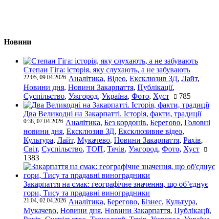
Новини
Степан Гіга: історія, яку слухають, а не забувають
22:05, 09.04.2026
Аналітика
,
Відео
,
Ексклюзив ЗД
,
Лайт
,
Новини дня
,
Новини Закарпаття
,
Публікації
,
Суспільство
,
Ужгород
,
Україна
,
Фото
,
Хуст
785
Два Великодні на Закарпатті. Історія, факти, традиції
0:38, 07.04.2026
Аналітика
,
Без кордонів
,
Берегово
,
Головні
новини дня
,
Ексклюзив ЗД
,
Ексклюзивне відео
,
Культура
,
Лайт
,
Мукачево
,
Новини Закарпаття
,
Рахів
,
Світ
,
Суспільство
,
ТОП
,
Тячів
,
Ужгород
,
Фото
,
Хуст
1383
Закарпаття на смак: географічне значення, що об’єднує
гори, Тису та прадавні виноградники
21:04, 02.04.2026
Аналітика
,
Берегово
,
Бізнес
,
Культура
,
Мукачево
,
Новини дня
,
Новини Закарпаття
,
Публікації
,