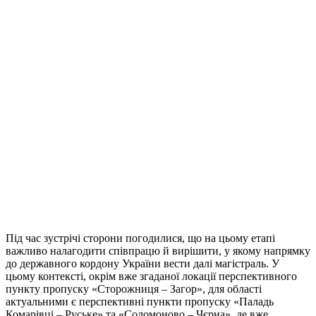
Під час зустрічі сторони погодилися, що на цьому етапі
важливо налагодити співпрацю й вирішити, у якому напрямку
до державного кордону України вести далі магістраль. У
цьому контексті, окрім вже згаданої локації перспективного
пункту пропуску «Сторожниця – Загор», для області
актуальними є перспективні пункти пропуску «Паладь
Комарівці – Руське» та «Соломоново – Чєрна», де вже