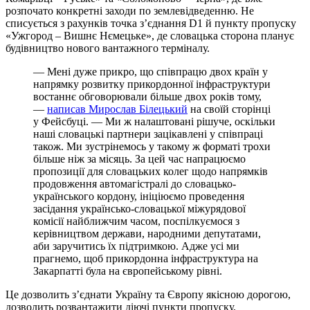
розпочато конкретні заходи по землевідведенню. Не
списується з рахунків точка з’єднання D1 й пункту пропуску
«Ужгород – Вишнє Нємецьке», де словацька сторона планує
будівництво нового вантажного терміналу.
— Мені дуже прикро, що співпрацю двох країн у
напрямку розвитку прикордонної інфраструктури
востаннє обговорювали більше двох років тому,
—
написав Мирослав Білецький
на своїй сторінці
у Фейсбуці. — Ми ж налаштовані рішуче, оскільки
наші словацькі партнери зацікавлені у співпраці
також. Ми зустрінемось у такому ж форматі трохи
більше ніж за місяць. За цей час напрацюємо
пропозиції для словацьких колег щодо напрямків
продовження автомагістралі до словацько-
українського кордону, ініціюємо проведення
засідання українсько-словацької міжурядової
комісії найближчим часом, поспілкуємося з
керівництвом держави, народними депутатами,
аби заручитись їх підтримкою. Адже усі ми
прагнемо, щоб прикордонна інфраструктура на
Закарпатті була на європейському рівні.
Це дозволить з’єднати Україну та Європу якісною дорогою,
дозволить розвантажити діючі пункти пропуску.