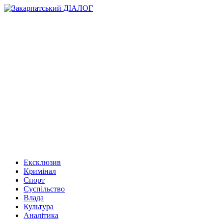
Ексклюзив
Кримінал
Спорт
Суспільство
Влада
Культура
Аналітика