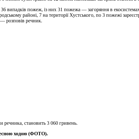
 36 випадків пожеж, із них 31 пожежа — загоряння в екосистема
дському районі, 7 на території Хустського, по 3 пожежі зареєстр
 — розповів речник.
и речника, становить 3 060 гривень.
ресною ходою (ФОТО).