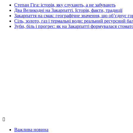
Степан Гіга: історія, яку слухають, а не забувають
Два Великодні на Закарпатті. Історія, факти, традиції
Закарпаття на смак: географічне значення, що об’єднує г
Сіль, золото, газ і термальні води: реальний ресурсний ба
Зуби, біль і прогрес: як на Закарпатті формувалася стомат
Важлива новина