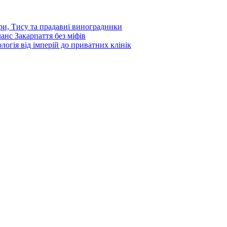
ори, Тису та прадавні виноградники
ланс Закарпаття без міфів
ологія від імперій до приватних клінік