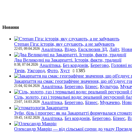
Новини
Степан Гіга: історія, яку слухають, а не забувають
22:05, 09.04.2026
Аналітика
,
Відео
,
Ексклюзив ЗД
,
Лайт
,
Нови
Два Великодні на Закарпатті. Історія, факти, традиції
0:38, 07.04.2026
Аналітика
,
Без кордонів
,
Берегово
,
Головні н
Тячів
,
Ужгород
,
Фото
,
Хуст
1385
Закарпаття на смак: географічне значення, що об’єднує г
21:04, 02.04.2026
Аналітика
,
Берегово
,
Бізнес
,
Культура
,
Мука
Сіль, золото, газ і термальні води: реальний ресурсний ба
23:07, 14.03.2026
Аналітика
,
Берегово
,
Бізнес
,
Мукачево
,
Нови
Зуби, біль і прогрес: як на Закарпатті формувалася стомат
19:45, 14.02.2026
Аналітика
,
Без кордонів
,
Берегово
,
Бізнес
,
В
Олександр Мавріц — від сільської сцени до указу Президе