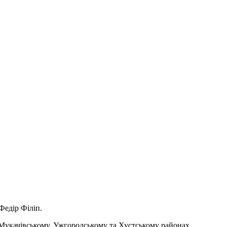
Федір Філіп.
 в Мукачівському, Ужгородському та Хустському районах.