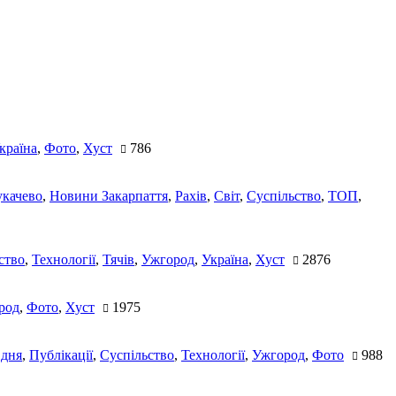
країна
,
Фото
,
Хуст
786
качево
,
Новини Закарпаття
,
Рахів
,
Світ
,
Суспільство
,
ТОП
,
ство
,
Технології
,
Тячів
,
Ужгород
,
Україна
,
Хуст
2876
род
,
Фото
,
Хуст
1975
 дня
,
Публікації
,
Суспільство
,
Технології
,
Ужгород
,
Фото
988