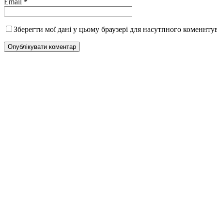
Email
*
Зберегти мої дані у цьому браузері для насутпного коменнту