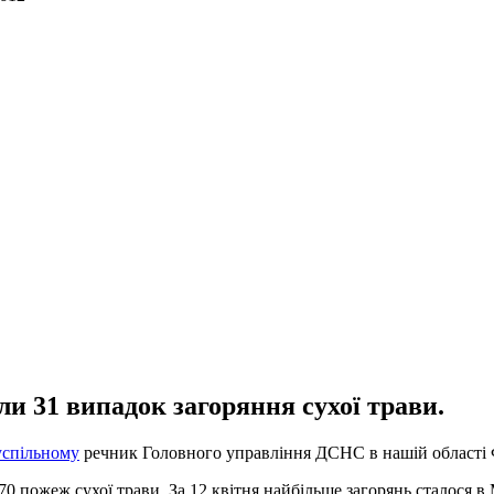
ли 31 випадок загоряння сухої трави.
спільному
речник Головного управління ДСНС в нашій області 
 470 пожеж сухої трави. За 12 квітня найбільше загорянь сталося