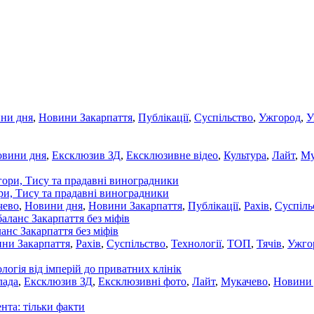
ни дня
,
Новини Закарпаття
,
Публікації
,
Суспільство
,
Ужгород
,
У
овини дня
,
Ексклюзив ЗД
,
Ексклюзивне відео
,
Культура
,
Лайт
,
Му
ори, Тису та прадавні виноградники
чево
,
Новини дня
,
Новини Закарпаття
,
Публікації
,
Рахів
,
Суспіль
ланс Закарпаття без міфів
ни Закарпаття
,
Рахів
,
Суспільство
,
Технології
,
ТОП
,
Тячів
,
Ужго
ологія від імперій до приватних клінік
лада
,
Ексклюзив ЗД
,
Ексклюзивні фото
,
Лайт
,
Мукачево
,
Новини
нта: тільки факти