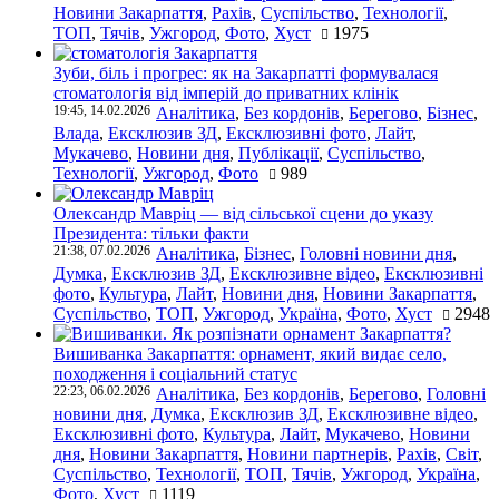
Новини Закарпаття
,
Рахів
,
Суспільство
,
Технології
,
ТОП
,
Тячів
,
Ужгород
,
Фото
,
Хуст
1975
Зуби, біль і прогрес: як на Закарпатті формувалася
стоматологія від імперій до приватних клінік
19:45, 14.02.2026
Аналітика
,
Без кордонів
,
Берегово
,
Бізнес
,
Влада
,
Ексклюзив ЗД
,
Ексклюзивні фото
,
Лайт
,
Мукачево
,
Новини дня
,
Публікації
,
Суспільство
,
Технології
,
Ужгород
,
Фото
989
Олександр Мавріц — від сільської сцени до указу
Президента: тільки факти
21:38, 07.02.2026
Аналітика
,
Бізнес
,
Головні новини дня
,
Думка
,
Ексклюзив ЗД
,
Ексклюзивне відео
,
Ексклюзивні
фото
,
Культура
,
Лайт
,
Новини дня
,
Новини Закарпаття
,
Суспільство
,
ТОП
,
Ужгород
,
Україна
,
Фото
,
Хуст
2948
Вишиванка Закарпаття: орнамент, який видає село,
походження і соціальний статус
22:23, 06.02.2026
Аналітика
,
Без кордонів
,
Берегово
,
Головні
новини дня
,
Думка
,
Ексклюзив ЗД
,
Ексклюзивне відео
,
Ексклюзивні фото
,
Культура
,
Лайт
,
Мукачево
,
Новини
дня
,
Новини Закарпаття
,
Новини партнерів
,
Рахів
,
Світ
,
Суспільство
,
Технології
,
ТОП
,
Тячів
,
Ужгород
,
Україна
,
Фото
,
Хуст
1119