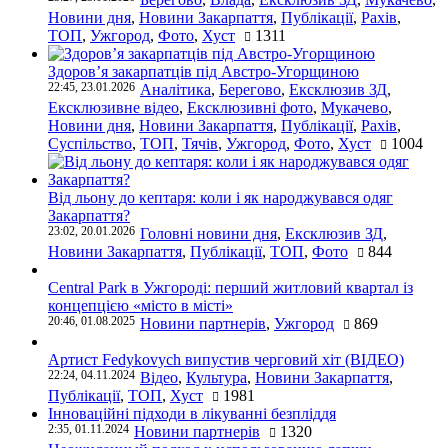
Новини дня
,
Новини Закарпаття
,
Публікації
,
Рахів
,
ТОП
,
Ужгород
,
Фото
,
Хуст
1311
Здоров’я закарпатців під Австро-Угорщиною
22:45, 23.01.2026
Аналітика
,
Берегово
,
Ексклюзив ЗД
,
Ексклюзивне відео
,
Ексклюзивні фото
,
Мукачево
,
Новини дня
,
Новини Закарпаття
,
Публікації
,
Рахів
,
Суспільство
,
ТОП
,
Тячів
,
Ужгород
,
Фото
,
Хуст
1004
Від льону до кептаря: коли і як народжувався одяг
Закарпаття?
23:02, 20.01.2026
Головні новини дня
,
Ексклюзив ЗД
,
Новини Закарпаття
,
Публікації
,
ТОП
,
Фото
844
Central Park в Ужгороді: перший житловий квартал із
концепцією «місто в місті»
20:46, 01.08.2025
Новини партнерів
,
Ужгород
869
Артист Fedykovych випустив черговий хіт (ВІДЕО)
22:24, 04.11.2024
Відео
,
Культура
,
Новини Закарпаття
,
Публікації
,
ТОП
,
Хуст
1981
Інноваційні підходи в лікуванні безпліддя
2:35, 01.11.2024
Новини партнерів
1320