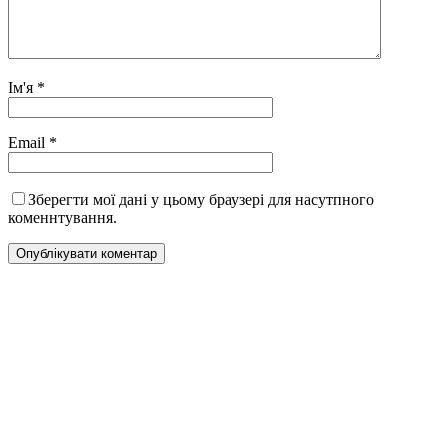
Ім'я
*
Email
*
Зберегти мої дані у цьому браузері для насутпного
коменнтування.