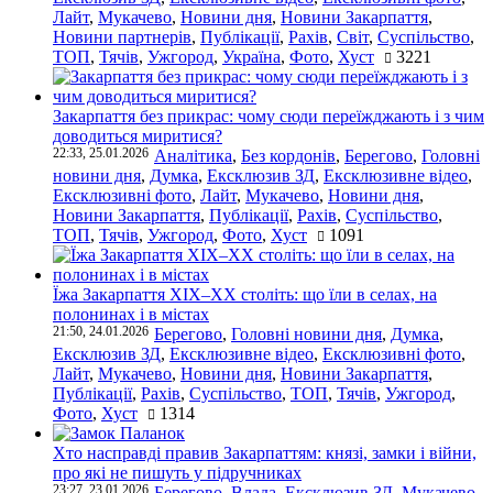
Лайт
,
Мукачево
,
Новини дня
,
Новини Закарпаття
,
Новини партнерів
,
Публікації
,
Рахів
,
Світ
,
Суспільство
,
ТОП
,
Тячів
,
Ужгород
,
Україна
,
Фото
,
Хуст
3221
Закарпаття без прикрас: чому сюди переїжджають і з чим
доводиться миритися?
22:33, 25.01.2026
Аналітика
,
Без кордонів
,
Берегово
,
Головні
новини дня
,
Думка
,
Ексклюзив ЗД
,
Ексклюзивне відео
,
Ексклюзивні фото
,
Лайт
,
Мукачево
,
Новини дня
,
Новини Закарпаття
,
Публікації
,
Рахів
,
Суспільство
,
ТОП
,
Тячів
,
Ужгород
,
Фото
,
Хуст
1091
Їжа Закарпаття ХІХ–ХХ століть: що їли в селах, на
полонинах і в містах
21:50, 24.01.2026
Берегово
,
Головні новини дня
,
Думка
,
Ексклюзив ЗД
,
Ексклюзивне відео
,
Ексклюзивні фото
,
Лайт
,
Мукачево
,
Новини дня
,
Новини Закарпаття
,
Публікації
,
Рахів
,
Суспільство
,
ТОП
,
Тячів
,
Ужгород
,
Фото
,
Хуст
1314
Хто насправді правив Закарпаттям: князі, замки і війни,
про які не пишуть у підручниках
23:27, 23.01.2026
Берегово
,
Влада
,
Ексклюзив ЗД
,
Мукачево
,