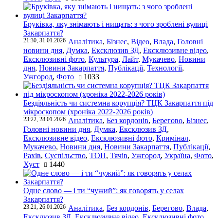
Бруківка, яку знімають і нищать: з чого зроблені вулиці
Закарпаття?
21:30, 31.01.2026
Аналітика
,
Бізнес
,
Відео
,
Влада
,
Головні
новини дня
,
Думка
,
Ексклюзив ЗД
,
Ексклюзивне відео
,
Ексклюзивні фото
,
Культура
,
Лайт
,
Мукачево
,
Новини
дня
,
Новини Закарпаття
,
Публікації
,
Технології
,
Ужгород
,
Фото
1033
Бездіяльність чи системна корупція? ТЦК Закарпаття під
мікроскопом (хроніка 2022-2026 років)
23:22, 28.01.2026
Аналітика
,
Без кордонів
,
Берегово
,
Бізнес
,
Головні новини дня
,
Думка
,
Ексклюзив ЗД
,
Ексклюзивне відео
,
Ексклюзивні фото
,
Кримінал
,
Мукачево
,
Новини дня
,
Новини Закарпаття
,
Публікації
,
Рахів
,
Суспільство
,
ТОП
,
Тячів
,
Ужгород
,
Україна
,
Фото
,
Хуст
1440
Одне слово — і ти “чужий”: як говорять у селах
Закарпаття?
23:21, 26.01.2026
Аналітика
,
Без кордонів
,
Берегово
,
Влада
,
Ексклюзив ЗД
,
Ексклюзивне відео
,
Ексклюзивні фото
,