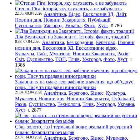
Степан Гіга: історія, яку слухають, а не забувають
22:05, 09.04.2026
Аналітика
,
Відео
,
Ексклюзив ЗД
,
Лайт
,
Новини дня
,
Новини Закарпаття
,
Публікації
,
Суспільство
,
Ужгород
,
Україна
,
Фото
,
Хуст
786
Два Великодні на Закарпатті. Історія, факти, традиції
0:38, 07.04.2026
Аналітика
,
Без кордонів
,
Берегово
,
Головні
новини дня
,
Ексклюзив ЗД
,
Ексклюзивне відео
,
Культура
,
Лайт
,
Мукачево
,
Новини Закарпаття
,
Рахів
,
Світ
,
Суспільство
,
ТОП
,
Тячів
,
Ужгород
,
Фото
,
Хуст
1385
Закарпаття на смак: географічне значення, що об’єднує
гори, Тису та прадавні виноградники
21:04, 02.04.2026
Аналітика
,
Берегово
,
Бізнес
,
Культура
,
Мукачево
,
Новини дня
,
Новини Закарпаття
,
Публікації
,
Рахів
,
Суспільство
,
Технології
,
Тячів
,
Ужгород
,
Україна
,
Хуст
2877
Сіль, золото, газ і термальні води: реальний ресурсний
баланс Закарпаття без міфів
23:07, 14.03.2026
Аналітика
,
Берегово
,
Бізнес
,
Мукачево
,