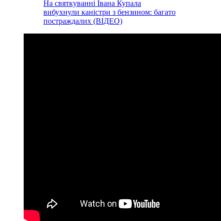
На святкуванні Івана Купала
вибухнули каністри з бензином: багато
постраждалих (ВІДЕО)