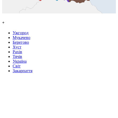
+
Ужгород
Мукачево
Берегово
Хуст
Рахів
Тячів
Україна
Світ
Закарпаття