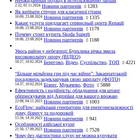
Неожиданный подход к использованию лапши
2:32, 01.11.2024
Новини партнерів
1283
Як вибрати струни для класичної гітари
16:09, 23.08.2024
Новини партнерів
1335
Какие услуги предлагает сервисный центр Renault
16:08, 23.08.2024
Новини партнерів
1179
Почему стоит купить Skoda Superb
16:06, 23.08.2024
Новини партнерів
1188
Увесь район у небезпеці: Бурхлива річка змила
високовольтну опору (ВІДЕО)
18:27, 10.02.2024
Берегово
,
Відео
,
Суспільство
,
ТОП
4221
“Більше мільйона грн під час війни”: Закарпатський
посадовець задекларував свою зарплату (ФОТО)
14:37, 10.02.2024
Бізнес
,
Мукачево
,
Фото
5888
Ефективність і надійність: обладнання для штанг
обприскувачів від Agroplast для вашого врожаю
22:08, 04.11.2023
Новини партнерів
1003
EcoFlow: найкращі генератори для енергонезалежності
дому, бізнесу та подорожей
15:34, 14.10.2023
Новини партнерів
941
Особливості азійської кухні
21:50, 17.09.2023
Новини партнерів
7528
Чому без діагностики слуху не можна купувати