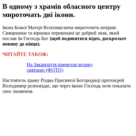
В одному з храмів обласного центру
мироточать дві ікони.
Ікона Божої Матері Всепомагаюча мироточить вперше.
Священики та вірники переконані це добрий знак, який
послав їм Господь Бог
(щоб подивитися відео, доскрольте
новину до кінця).
ЧИТАЙТЕ ТАКОЖ:
На Закарпаття привезли велику
святиню (ФОТО)
Настоятель храму Різдва Пресвятої Богородиці протоієрей
Володимир розповідає, що через ікони Господь хоче показати
своє знамення.