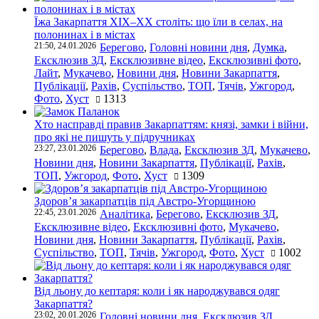
Їжа Закарпаття ХІХ–ХХ століть: що їли в селах, на
полонинах і в містах
21:50, 24.01.2026
Берегово
,
Головні новини дня
,
Думка
,
Ексклюзив ЗД
,
Ексклюзивне відео
,
Ексклюзивні фото
,
Лайт
,
Мукачево
,
Новини дня
,
Новини Закарпаття
,
Публікації
,
Рахів
,
Суспільство
,
ТОП
,
Тячів
,
Ужгород
,
Фото
,
Хуст
1313
Хто насправді правив Закарпаттям: князі, замки і війни,
про які не пишуть у підручниках
23:27, 23.01.2026
Берегово
,
Влада
,
Ексклюзив ЗД
,
Мукачево
,
Новини дня
,
Новини Закарпаття
,
Публікації
,
Рахів
,
ТОП
,
Ужгород
,
Фото
,
Хуст
1309
Здоров’я закарпатців під Австро-Угорщиною
22:45, 23.01.2026
Аналітика
,
Берегово
,
Ексклюзив ЗД
,
Ексклюзивне відео
,
Ексклюзивні фото
,
Мукачево
,
Новини дня
,
Новини Закарпаття
,
Публікації
,
Рахів
,
Суспільство
,
ТОП
,
Тячів
,
Ужгород
,
Фото
,
Хуст
1002
Від льону до кептаря: коли і як народжувався одяг
Закарпаття?
23:02, 20.01.2026
Головні новини дня
,
Ексклюзив ЗД
,