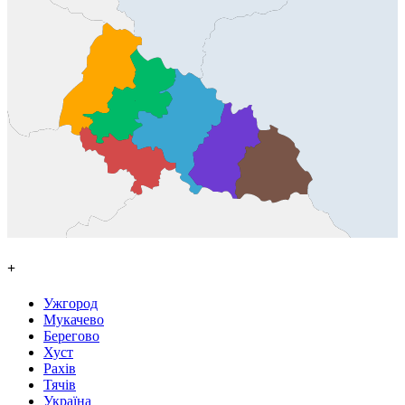
+
Ужгород
Мукачево
Берегово
Хуст
Рахів
Тячів
Україна