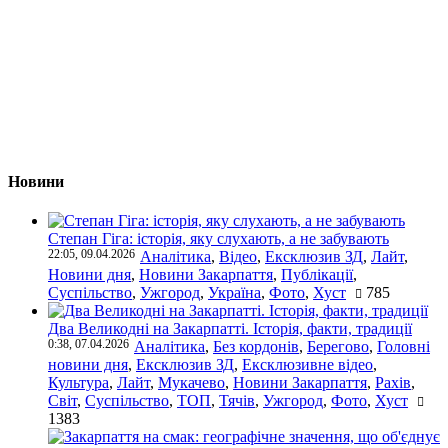
Новини
Степан Гіга: історія, яку слухають, а не забувають
22:05, 09.04.2026
Аналітика
,
Відео
,
Ексклюзив ЗД
,
Лайт
,
Новини дня
,
Новини Закарпаття
,
Публікації
,
Суспільство
,
Ужгород
,
Україна
,
Фото
,
Хуст
785
Два Великодні на Закарпатті. Історія, факти, традиції
0:38, 07.04.2026
Аналітика
,
Без кордонів
,
Берегово
,
Головні
новини дня
,
Ексклюзив ЗД
,
Ексклюзивне відео
,
Культура
,
Лайт
,
Мукачево
,
Новини Закарпаття
,
Рахів
,
Світ
,
Суспільство
,
ТОП
,
Тячів
,
Ужгород
,
Фото
,
Хуст
1383