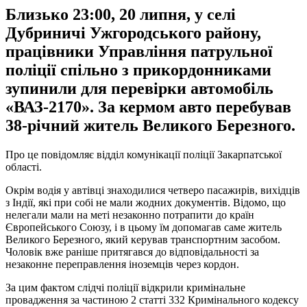
Близько 23:00, 20 липня, у селі
Дубриничі Ужгородського району,
працівники Управління патрульної
поліції спільно з прикордонниками
зупинили для перевірки автомобіль
«ВАЗ-2170». За кермом авто перебував
38-річний житель Великого Березного.
Про це повідомляє відділ комунікації поліції Закарпатської
області.
Окрім водія у автівці знаходилися четверо пасажирів, вихідців
з Індії, які при собі не мали жодних документів. Відомо, що
нелегали мали на меті незаконно потрапити до країн
Європейського Союзу, і в цьому їм допомагав саме житель
Великого Березного, який керував транспортним засобом.
Чоловік вже раніше притягався до відповідальності за
незаконне переправлення іноземців через кордон.
За цим фактом слідчі поліції відкрили кримінальне
провадження за частиною 2 статті 332 Кримінального кодексу