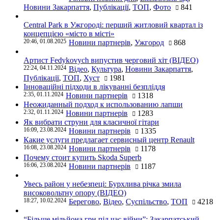
Новини Закарпаття
,
Публікації
,
ТОП
,
Фото
841
Central Park в Ужгороді: перший житловий квартал із
концепцією «місто в місті»
20:46, 01.08.2025
Новини партнерів
,
Ужгород
868
Артист Fedykovych випустив черговий хіт (ВІДЕО)
22:24, 04.11.2024
Відео
,
Культура
,
Новини Закарпаття
,
Публікації
,
ТОП
,
Хуст
1981
Інноваційні підходи в лікуванні безпліддя
2:35, 01.11.2024
Новини партнерів
1318
Неожиданный подход к использованию лапши
2:32, 01.11.2024
Новини партнерів
1283
Як вибрати струни для класичної гітари
16:09, 23.08.2024
Новини партнерів
1335
Какие услуги предлагает сервисный центр Renault
16:08, 23.08.2024
Новини партнерів
1178
Почему стоит купить Skoda Superb
16:06, 23.08.2024
Новини партнерів
1187
Увесь район у небезпеці: Бурхлива річка змила
високовольтну опору (ВІДЕО)
18:27, 10.02.2024
Берегово
,
Відео
,
Суспільство
,
ТОП
4218
“Більше мільйона грн під час війни”: Закарпатський