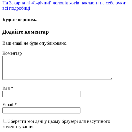
На Закарпатті 41-річний чоловік хотів накласти на себе руки:
всі подробиці
Будьте першим...
Додайте коментар
Ваш email не буде опубліковано.
Коментар
Ім'я
*
Email
*
Зберегти мої дані у цьому браузері для насутпного
коменнтування.