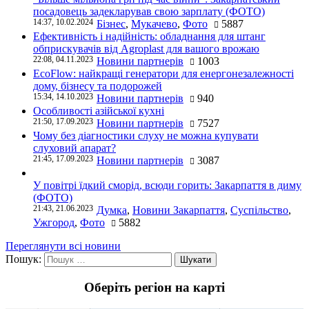
посадовець задекларував свою зарплату (ФОТО)
14:37, 10.02.2024
Бізнес
,
Мукачево
,
Фото
5887
Ефективність і надійність: обладнання для штанг
обприскувачів від Agroplast для вашого врожаю
22:08, 04.11.2023
Новини партнерів
1003
EcoFlow: найкращі генератори для енергонезалежності
дому, бізнесу та подорожей
15:34, 14.10.2023
Новини партнерів
940
Особливості азійської кухні
21:50, 17.09.2023
Новини партнерів
7527
Чому без діагностики слуху не можна купувати
слуховий апарат?
21:45, 17.09.2023
Новини партнерів
3087
У повітрі їдкий сморід, всюди горить: Закарпаття в диму
(ФОТО)
21:43, 21.06.2023
Думка
,
Новини Закарпаття
,
Суспільство
,
Ужгород
,
Фото
5882
Переглянути всі новини
Пошук:
Оберіть регіон на карті