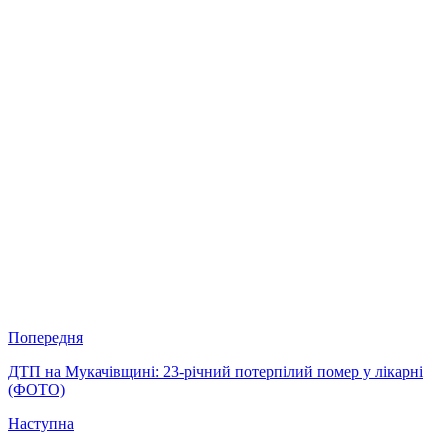
Попередня
ДТП на Мукачівщині: 23-річний потерпілий помер у лікарні
(ФОТО)
Наступна