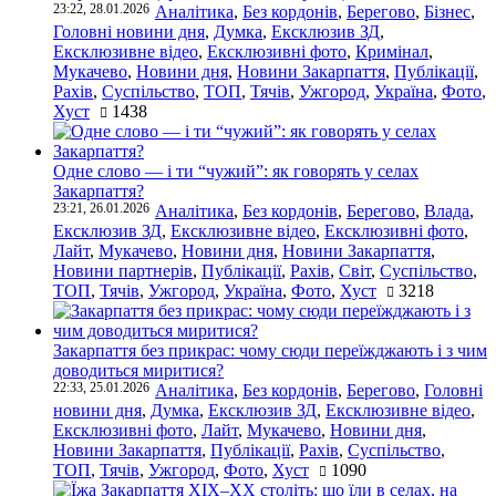
23:22, 28.01.2026
Аналітика
,
Без кордонів
,
Берегово
,
Бізнес
,
Головні новини дня
,
Думка
,
Ексклюзив ЗД
,
Ексклюзивне відео
,
Ексклюзивні фото
,
Кримінал
,
Мукачево
,
Новини дня
,
Новини Закарпаття
,
Публікації
,
Рахів
,
Суспільство
,
ТОП
,
Тячів
,
Ужгород
,
Україна
,
Фото
,
Хуст
1438
Одне слово — і ти “чужий”: як говорять у селах
Закарпаття?
23:21, 26.01.2026
Аналітика
,
Без кордонів
,
Берегово
,
Влада
,
Ексклюзив ЗД
,
Ексклюзивне відео
,
Ексклюзивні фото
,
Лайт
,
Мукачево
,
Новини дня
,
Новини Закарпаття
,
Новини партнерів
,
Публікації
,
Рахів
,
Світ
,
Суспільство
,
ТОП
,
Тячів
,
Ужгород
,
Україна
,
Фото
,
Хуст
3218
Закарпаття без прикрас: чому сюди переїжджають і з чим
доводиться миритися?
22:33, 25.01.2026
Аналітика
,
Без кордонів
,
Берегово
,
Головні
новини дня
,
Думка
,
Ексклюзив ЗД
,
Ексклюзивне відео
,
Ексклюзивні фото
,
Лайт
,
Мукачево
,
Новини дня
,
Новини Закарпаття
,
Публікації
,
Рахів
,
Суспільство
,
ТОП
,
Тячів
,
Ужгород
,
Фото
,
Хуст
1090