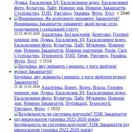
Думка
,
Ексклюзив ЗД
,
Ексклюзивне відео
,
Ексклюзивні
фото
,
Культура
,
Лайт
,
Новини дня
,
Новини Закарпаття
,
Суспільство
,
ТОП
,
Ужгород
,
Україна
,
Фото
,
Хуст
2946
Вишиванка Закарпаття: орнамент, який видає село,
походження і соціальний статус
22:23, 06.02.2026
Аналітика
,
Без кордонів
,
Берегово
,
Головні
новини дня
,
Думка
,
Ексклюзив ЗД
,
Ексклюзивне відео
,
Ексклюзивні фото
,
Культура
,
Лайт
,
Мукачево
,
Новини
дня
,
Новини Закарпаття
,
Новини партнерів
,
Рахів
,
Світ
,
Суспільство
,
Технології
,
ТОП
,
Тячів
,
Ужгород
,
Україна
,
Фото
,
Хуст
1114
Бруківка, яку знімають і нищать: з чого зроблені вулиці
Закарпаття?
21:30, 31.01.2026
Аналітика
,
Бізнес
,
Відео
,
Влада
,
Головні
новини дня
,
Думка
,
Ексклюзив ЗД
,
Ексклюзивне відео
,
Ексклюзивні фото
,
Культура
,
Лайт
,
Мукачево
,
Новини
дня
,
Новини Закарпаття
,
Публікації
,
Технології
,
Ужгород
,
Фото
1032
Бездіяльність чи системна корупція? ТЦК Закарпаття під
мікроскопом (хроніка 2022-2026 років)