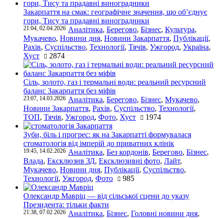
Закарпаття на смак: географічне значення, що об’єднує
гори, Тису та прадавні виноградники
21:04, 02.04.2026
Аналітика
,
Берегово
,
Бізнес
,
Культура
,
Мукачево
,
Новини дня
,
Новини Закарпаття
,
Публікації
,
Рахів
,
Суспільство
,
Технології
,
Тячів
,
Ужгород
,
Україна
,
Хуст
2874
Сіль, золото, газ і термальні води: реальний ресурсний
баланс Закарпаття без міфів
23:07, 14.03.2026
Аналітика
,
Берегово
,
Бізнес
,
Мукачево
,
Новини Закарпаття
,
Рахів
,
Суспільство
,
Технології
,
ТОП
,
Тячів
,
Ужгород
,
Фото
,
Хуст
1974
Зуби, біль і прогрес: як на Закарпатті формувалася
стоматологія від імперій до приватних клінік
19:45, 14.02.2026
Аналітика
,
Без кордонів
,
Берегово
,
Бізнес
,
Влада
,
Ексклюзив ЗД
,
Ексклюзивні фото
,
Лайт
,
Мукачево
,
Новини дня
,
Публікації
,
Суспільство
,
Технології
,
Ужгород
,
Фото
985
Олександр Мавріц — від сільської сцени до указу
Президента: тільки факти
21:38, 07.02.2026
Аналітика
,
Бізнес
,
Головні новини дня
,