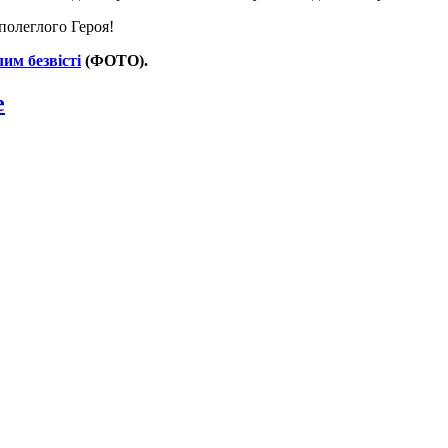
полеглого Героя!
им безвісті
(ФОТО).
e