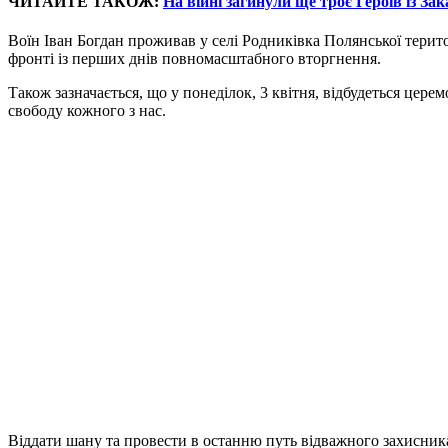
ЧИТАЙТЕ ТАКОЖ:
На війні загинули ще троє Героїв із За
Воїн Іван Богдан проживав у селі Родниківка Полянської терит
фронті із перших днів повномасштабного вторгнення.
Також зазначається, що у понеділок, 3 квітня, відбудеться це
свободу кожного з нас.
Віддати шану та провести в останню путь відважного захисника