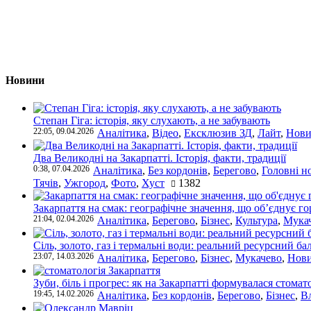
Новини
Степан Гіга: історія, яку слухають, а не забувають
22:05, 09.04.2026
Аналітика
,
Відео
,
Ексклюзив ЗД
,
Лайт
,
Нови
Два Великодні на Закарпатті. Історія, факти, традиції
0:38, 07.04.2026
Аналітика
,
Без кордонів
,
Берегово
,
Головні н
Тячів
,
Ужгород
,
Фото
,
Хуст
1382
Закарпаття на смак: географічне значення, що об’єднує г
21:04, 02.04.2026
Аналітика
,
Берегово
,
Бізнес
,
Культура
,
Мука
Сіль, золото, газ і термальні води: реальний ресурсний ба
23:07, 14.03.2026
Аналітика
,
Берегово
,
Бізнес
,
Мукачево
,
Нови
Зуби, біль і прогрес: як на Закарпатті формувалася стомат
19:45, 14.02.2026
Аналітика
,
Без кордонів
,
Берегово
,
Бізнес
,
В