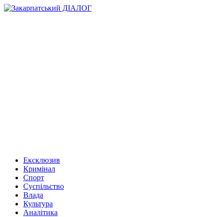
Ексклюзив
Кримінал
Спорт
Суспільство
Влада
Культура
Аналітика