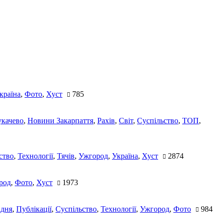
країна
,
Фото
,
Хуст
785
качево
,
Новини Закарпаття
,
Рахів
,
Світ
,
Суспільство
,
ТОП
,
ство
,
Технології
,
Тячів
,
Ужгород
,
Україна
,
Хуст
2874
род
,
Фото
,
Хуст
1973
 дня
,
Публікації
,
Суспільство
,
Технології
,
Ужгород
,
Фото
984