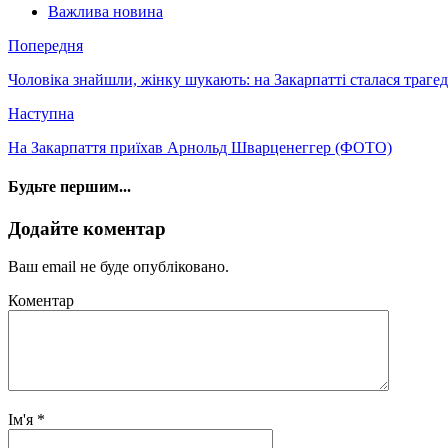
Важлива новина
Попередня
Чоловіка знайшли, жінку шукають: на Закарпатті сталася траге
Наступна
На Закарпаття приїхав Арнольд Шварценеггер (ФОТО)
Будьте першим...
Додайте коментар
Ваш email не буде опубліковано.
Коментар
Ім'я
*