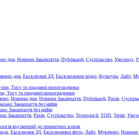
ни дня
,
Новини Закарпаття
,
Публікації
,
Суспільство
,
Ужгород
,
У
овини дня
,
Ексклюзив ЗД
,
Ексклюзивне відео
,
Культура
,
Лайт
,
Му
ори, Тису та прадавні виноградники
чево
,
Новини дня
,
Новини Закарпаття
,
Публікації
,
Рахів
,
Суспіль
ланс Закарпаття без міфів
ни Закарпаття
,
Рахів
,
Суспільство
,
Технології
,
ТОП
,
Тячів
,
Ужго
ологія від імперій до приватних клінік
лада
,
Ексклюзив ЗД
,
Ексклюзивні фото
,
Лайт
,
Мукачево
,
Новини