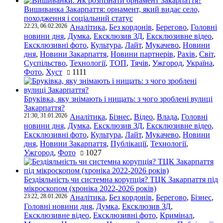
Вишиванка Закарпаття: орнамент, який видає село,
походження і соціальний статус
22:23, 06.02.2026
Аналітика
,
Без кордонів
,
Берегово
,
Головні
новини дня
,
Думка
,
Ексклюзив ЗД
,
Ексклюзивне відео
,
Ексклюзивні фото
,
Культура
,
Лайт
,
Мукачево
,
Новини
дня
,
Новини Закарпаття
,
Новини партнерів
,
Рахів
,
Світ
,
Суспільство
,
Технології
,
ТОП
,
Тячів
,
Ужгород
,
Україна
,
Фото
,
Хуст
1111
Бруківка, яку знімають і нищать: з чого зроблені вулиці
Закарпаття?
21:30, 31.01.2026
Аналітика
,
Бізнес
,
Відео
,
Влада
,
Головні
новини дня
,
Думка
,
Ексклюзив ЗД
,
Ексклюзивне відео
,
Ексклюзивні фото
,
Культура
,
Лайт
,
Мукачево
,
Новини
дня
,
Новини Закарпаття
,
Публікації
,
Технології
,
Ужгород
,
Фото
1027
Бездіяльність чи системна корупція? ТЦК Закарпаття під
мікроскопом (хроніка 2022-2026 років)
23:22, 28.01.2026
Аналітика
,
Без кордонів
,
Берегово
,
Бізнес
,
Головні новини дня
,
Думка
,
Ексклюзив ЗД
,
Ексклюзивне відео
,
Ексклюзивні фото
,
Кримінал
,