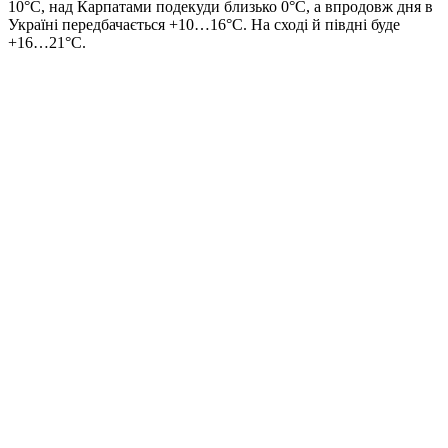
10°С, над Карпатами подекуди близько 0°С, а впродовж дня в
Україні передбачається +10…16°С. На сході й півдні буде
+16…21°С.