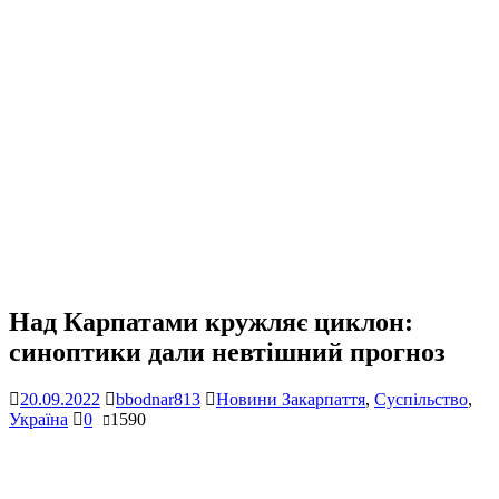
Над Карпатами кружляє циклон:
синоптики дали невтішний прогноз
20.09.2022
bbodnar813
Новини Закарпаття
,
Суспільство
,
Україна
0
1590