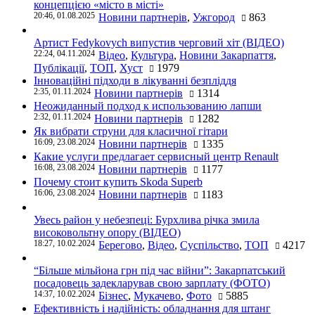
концепцією «місто в місті»
20:46, 01.08.2025
Новини партнерів
,
Ужгород
863
Артист Fedykovych випустив черговий хіт (ВІДЕО)
22:24, 04.11.2024
Відео
,
Культура
,
Новини Закарпаття
,
Публікації
,
ТОП
,
Хуст
1979
Інноваційні підходи в лікуванні безпліддя
2:35, 01.11.2024
Новини партнерів
1314
Неожиданный подход к использованию лапши
2:32, 01.11.2024
Новини партнерів
1282
Як вибрати струни для класичної гітари
16:09, 23.08.2024
Новини партнерів
1335
Какие услуги предлагает сервисный центр Renault
16:08, 23.08.2024
Новини партнерів
1177
Почему стоит купить Skoda Superb
16:06, 23.08.2024
Новини партнерів
1183
Увесь район у небезпеці: Бурхлива річка змила
високовольтну опору (ВІДЕО)
18:27, 10.02.2024
Берегово
,
Відео
,
Суспільство
,
ТОП
4217
“Більше мільйона грн під час війни”: Закарпатський
посадовець задекларував свою зарплату (ФОТО)
14:37, 10.02.2024
Бізнес
,
Мукачево
,
Фото
5885
Ефективність і надійність: обладнання для штанг