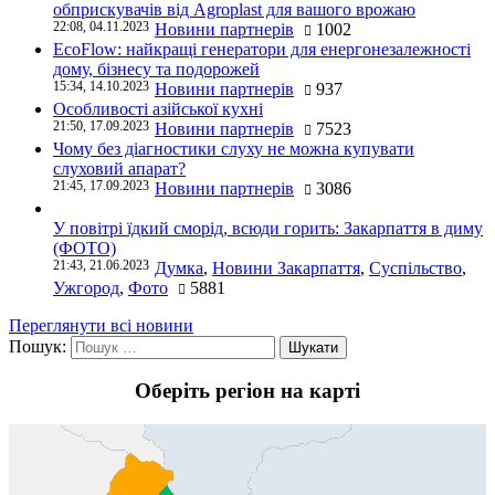
обприскувачів від Agroplast для вашого врожаю
22:08, 04.11.2023
Новини партнерів
1002
EcoFlow: найкращі генератори для енергонезалежності
дому, бізнесу та подорожей
15:34, 14.10.2023
Новини партнерів
937
Особливості азійської кухні
21:50, 17.09.2023
Новини партнерів
7523
Чому без діагностики слуху не можна купувати
слуховий апарат?
21:45, 17.09.2023
Новини партнерів
3086
У повітрі їдкий сморід, всюди горить: Закарпаття в диму
(ФОТО)
21:43, 21.06.2023
Думка
,
Новини Закарпаття
,
Суспільство
,
Ужгород
,
Фото
5881
Переглянути всі новини
Пошук:
Оберіть регіон на карті