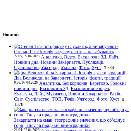
Новини
Степан Гіга: історія, яку слухають, а не забувають
22:05, 09.04.2026
Аналітика
,
Відео
,
Ексклюзив ЗД
,
Лайт
,
Новини дня
,
Новини Закарпаття
,
Публікації
,
Суспільство
,
Ужгород
,
Україна
,
Фото
,
Хуст
784
Два Великодні на Закарпатті. Історія, факти, традиції
0:38, 07.04.2026
Аналітика
,
Без кордонів
,
Берегово
,
Головні
новини дня
,
Ексклюзив ЗД
,
Ексклюзивне відео
,
Культура
,
Лайт
,
Мукачево
,
Новини Закарпаття
,
Рахів
,
Світ
,
Суспільство
,
ТОП
,
Тячів
,
Ужгород
,
Фото
,
Хуст
1378
Закарпаття на смак: географічне значення, що об’єднує
гори, Тису та прадавні виноградники
21:04, 02.04.2026
Аналітика
,
Берегово
,
Бізнес
,
Культура
,