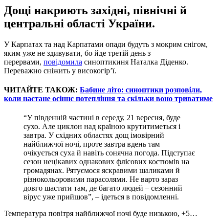
Дощі накриють західні, північні й
центральні області України.
У Карпатах та над Карпатами опади будуть з мокрим снігом,
яким уже не здивувати, бо йде третій день з
перервами,
повідомила
синоптикиня Наталка Діденко.
Переважно сніжить у високогір’ї.
ЧИТАЙТЕ ТАКОЖ:
Бабине літо: синоптики розповіли,
коли настане осіннє потепління та скільки воно триватиме
“У південній частині в середу, 21 вересня, буде
сухо. Але циклон над країною крутитиметься і
завтра. У східних областях дощ імовірний
найближчої ночі, проте завтра вдень там
очікується суха й навіть сонячна погода. Підступає
сезон нецікавих однакових флісових костюмів на
громадянах. Рятуємося яскравими шаликами й
різнокольоровими парасолями. Не варто зараз
довго шастати там, де багато людей – сезонний
вірус уже прийшов”, – ідеться в повідомленні.
Температура повітря найближчої ночі буде низькою, +5…