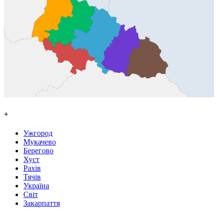
+
Ужгород
Мукачево
Берегово
Хуст
Рахів
Тячів
Україна
Світ
Закарпаття