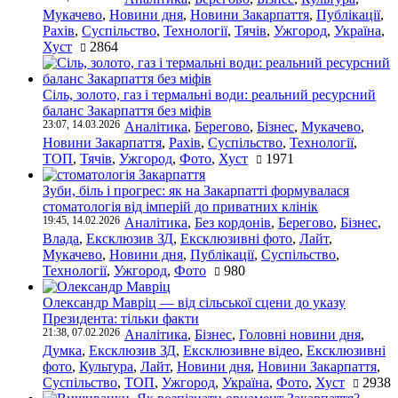
Мукачево
,
Новини дня
,
Новини Закарпаття
,
Публікації
,
Рахів
,
Суспільство
,
Технології
,
Тячів
,
Ужгород
,
Україна
,
Хуст
2864
Сіль, золото, газ і термальні води: реальний ресурсний
баланс Закарпаття без міфів
23:07, 14.03.2026
Аналітика
,
Берегово
,
Бізнес
,
Мукачево
,
Новини Закарпаття
,
Рахів
,
Суспільство
,
Технології
,
ТОП
,
Тячів
,
Ужгород
,
Фото
,
Хуст
1971
Зуби, біль і прогрес: як на Закарпатті формувалася
стоматологія від імперій до приватних клінік
19:45, 14.02.2026
Аналітика
,
Без кордонів
,
Берегово
,
Бізнес
,
Влада
,
Ексклюзив ЗД
,
Ексклюзивні фото
,
Лайт
,
Мукачево
,
Новини дня
,
Публікації
,
Суспільство
,
Технології
,
Ужгород
,
Фото
980
Олександр Мавріц — від сільської сцени до указу
Президента: тільки факти
21:38, 07.02.2026
Аналітика
,
Бізнес
,
Головні новини дня
,
Думка
,
Ексклюзив ЗД
,
Ексклюзивне відео
,
Ексклюзивні
фото
,
Культура
,
Лайт
,
Новини дня
,
Новини Закарпаття
,
Суспільство
,
ТОП
,
Ужгород
,
Україна
,
Фото
,
Хуст
2938