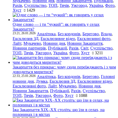
Мукачево
,
Новини дня
,
Новини Закарпаття
,
Публікації
,
Рахів
,
Суспільство
,
ТОП
,
Тячів
,
Ужгород
,
Україна
,
Фото
,
Хуст
1429
Одне слово — і ти “чужий”: як говорять у селах
Закарпаття?
23:21, 26.01.2026
Аналітика
,
Без кордонів
,
Берегово
,
Влада
,
Ексклюзив ЗД
,
Ексклюзивне відео
,
Ексклюзивні фото
,
Лайт
,
Мукачево
,
Новини дня
,
Новини Закарпаття
,
Новини партнерів
,
Публікації
,
Рахів
,
Світ
,
Суспільство
,
ТОП
,
Тячів
,
Ужгород
,
Україна
,
Фото
,
Хуст
3211
Закарпаття без прикрас: чому сюди переїжджають і з чим
доводиться миритися?
22:33, 25.01.2026
Аналітика
,
Без кордонів
,
Берегово
,
Головні
новини дня
,
Думка
,
Ексклюзив ЗД
,
Ексклюзивне відео
,
Ексклюзивні фото
,
Лайт
,
Мукачево
,
Новини дня
,
Новини Закарпаття
,
Публікації
,
Рахів
,
Суспільство
,
ТОП
,
Тячів
,
Ужгород
,
Фото
,
Хуст
1088
Їжа Закарпаття ХІХ–ХХ століть: що їли в селах, на
полонинах і в містах