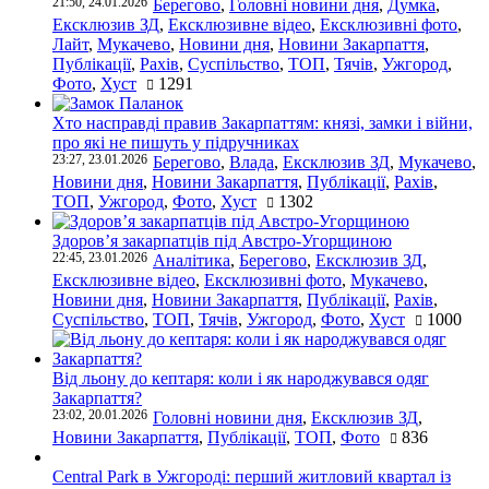
21:50, 24.01.2026
Берегово
,
Головні новини дня
,
Думка
,
Ексклюзив ЗД
,
Ексклюзивне відео
,
Ексклюзивні фото
,
Лайт
,
Мукачево
,
Новини дня
,
Новини Закарпаття
,
Публікації
,
Рахів
,
Суспільство
,
ТОП
,
Тячів
,
Ужгород
,
Фото
,
Хуст
1291
Хто насправді правив Закарпаттям: князі, замки і війни,
про які не пишуть у підручниках
23:27, 23.01.2026
Берегово
,
Влада
,
Ексклюзив ЗД
,
Мукачево
,
Новини дня
,
Новини Закарпаття
,
Публікації
,
Рахів
,
ТОП
,
Ужгород
,
Фото
,
Хуст
1302
Здоров’я закарпатців під Австро-Угорщиною
22:45, 23.01.2026
Аналітика
,
Берегово
,
Ексклюзив ЗД
,
Ексклюзивне відео
,
Ексклюзивні фото
,
Мукачево
,
Новини дня
,
Новини Закарпаття
,
Публікації
,
Рахів
,
Суспільство
,
ТОП
,
Тячів
,
Ужгород
,
Фото
,
Хуст
1000
Від льону до кептаря: коли і як народжувався одяг
Закарпаття?
23:02, 20.01.2026
Головні новини дня
,
Ексклюзив ЗД
,
Новини Закарпаття
,
Публікації
,
ТОП
,
Фото
836
Central Park в Ужгороді: перший житловий квартал із