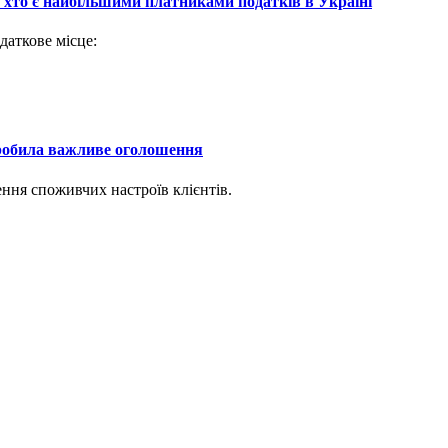
: хто є найбільшими платниками податків в Україні
даткове місце:
зробила важливе оголошення
ення споживчих настроїв клієнтів.