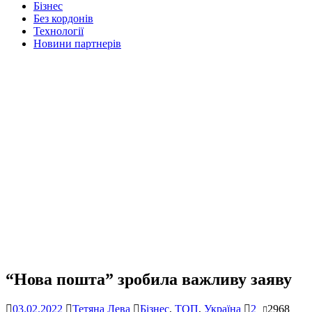
Бізнес
Без кордонів
Технології
Новини партнерів
“Нова пошта” зробила важливу заяву
03.02.2022
Тетяна Лева
Бізнес
,
ТОП
,
Україна
2
2968