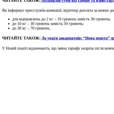
ЧИТАЙТЕ ТАКОЖ:
Мільярдні суми від Google та Київстар
Як інформує пресслужба компанії, відтепер доплата за кожне до
для відправлень до 2 кг – 10 гривень замість 30 гривень;
до 10 кг – 30 гривень замість 50 гривень;
до 30 кг – 70 гривень.
ЧИТАЙТЕ ТАКОЖ:
До уваги закарпатців: “Нова пошта” 
У Новій пошті відзначають, що зміна тарифу назріла після вивч