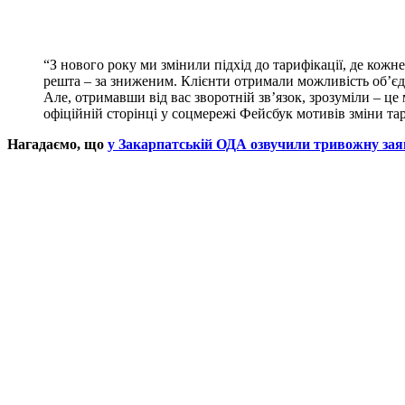
“З нового року ми змінили підхід до тарифікації, де кож
решта – за зниженим. Клієнти отримали можливість об’єдн
Але, отримавши від вас зворотній зв’язок, зрозуміли – це
офіційній сторінці у соцмережі Фейсбук мотивів зміни та
Нагадаємо, що
у Закарпатській ОДА озвучили тривожну зая