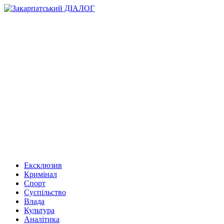
Ексклюзив
Кримінал
Спорт
Суспільство
Влада
Культура
Аналітика