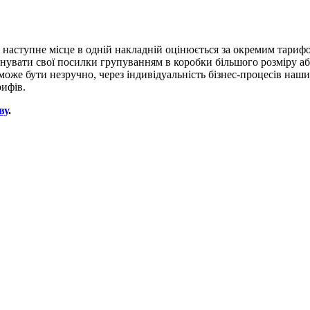
не наступне місце в одній накладній оцінюється за окремим тариф
увати свої посилки групуванням в коробки більшого розміру або 
 може бути незручно, через індивідуальність бізнес-процесів наши
рифів.
ву
.