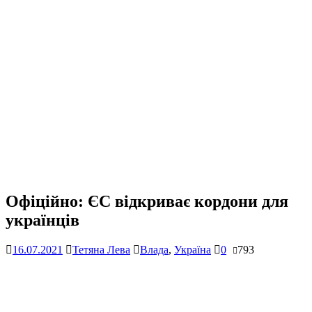
Офіційно: ЄС відкриває кордони для
українців
16.07.2021
Тетяна Лева
Влада
,
Україна
0
793