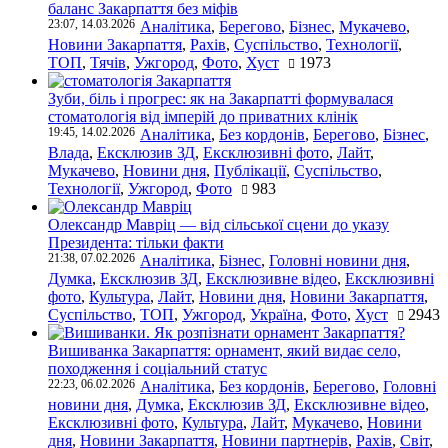
баланс Закарпаття без міфів
23:07, 14.03.2026
Аналітика
,
Берегово
,
Бізнес
,
Мукачево
,
Новини Закарпаття
,
Рахів
,
Суспільство
,
Технології
,
ТОП
,
Тячів
,
Ужгород
,
Фото
,
Хуст
1973
Зуби, біль і прогрес: як на Закарпатті формувалася
стоматологія від імперій до приватних клінік
19:45, 14.02.2026
Аналітика
,
Без кордонів
,
Берегово
,
Бізнес
,
Влада
,
Ексклюзив ЗД
,
Ексклюзивні фото
,
Лайт
,
Мукачево
,
Новини дня
,
Публікації
,
Суспільство
,
Технології
,
Ужгород
,
Фото
983
Олександр Мавріц — від сільської сцени до указу
Президента: тільки факти
21:38, 07.02.2026
Аналітика
,
Бізнес
,
Головні новини дня
,
Думка
,
Ексклюзив ЗД
,
Ексклюзивне відео
,
Ексклюзивні
фото
,
Культура
,
Лайт
,
Новини дня
,
Новини Закарпаття
,
Суспільство
,
ТОП
,
Ужгород
,
Україна
,
Фото
,
Хуст
2943
Вишиванка Закарпаття: орнамент, який видає село,
походження і соціальний статус
22:23, 06.02.2026
Аналітика
,
Без кордонів
,
Берегово
,
Головні
новини дня
,
Думка
,
Ексклюзив ЗД
,
Ексклюзивне відео
,
Ексклюзивні фото
,
Культура
,
Лайт
,
Мукачево
,
Новини
дня
,
Новини Закарпаття
,
Новини партнерів
,
Рахів
,
Світ
,