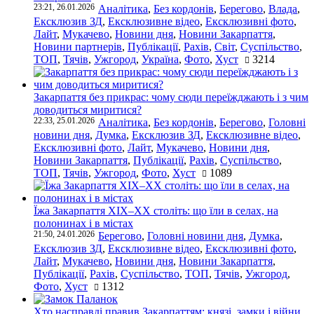
23:21, 26.01.2026
Аналітика
,
Без кордонів
,
Берегово
,
Влада
,
Ексклюзив ЗД
,
Ексклюзивне відео
,
Ексклюзивні фото
,
Лайт
,
Мукачево
,
Новини дня
,
Новини Закарпаття
,
Новини партнерів
,
Публікації
,
Рахів
,
Світ
,
Суспільство
,
ТОП
,
Тячів
,
Ужгород
,
Україна
,
Фото
,
Хуст
3214
Закарпаття без прикрас: чому сюди переїжджають і з чим
доводиться миритися?
22:33, 25.01.2026
Аналітика
,
Без кордонів
,
Берегово
,
Головні
новини дня
,
Думка
,
Ексклюзив ЗД
,
Ексклюзивне відео
,
Ексклюзивні фото
,
Лайт
,
Мукачево
,
Новини дня
,
Новини Закарпаття
,
Публікації
,
Рахів
,
Суспільство
,
ТОП
,
Тячів
,
Ужгород
,
Фото
,
Хуст
1089
Їжа Закарпаття ХІХ–ХХ століть: що їли в селах, на
полонинах і в містах
21:50, 24.01.2026
Берегово
,
Головні новини дня
,
Думка
,
Ексклюзив ЗД
,
Ексклюзивне відео
,
Ексклюзивні фото
,
Лайт
,
Мукачево
,
Новини дня
,
Новини Закарпаття
,
Публікації
,
Рахів
,
Суспільство
,
ТОП
,
Тячів
,
Ужгород
,
Фото
,
Хуст
1312
Хто насправді правив Закарпаттям: князі, замки і війни,