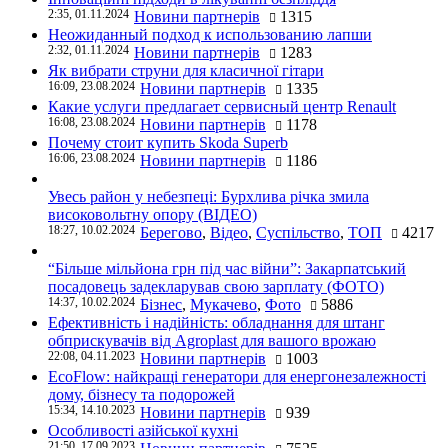
2:35, 01.11.2024
Новини партнерів
1315
Неожиданный подход к использованию лапши
2:32, 01.11.2024
Новини партнерів
1283
Як вибрати струни для класичної гітари
16:09, 23.08.2024
Новини партнерів
1335
Какие услуги предлагает сервисный центр Renault
16:08, 23.08.2024
Новини партнерів
1178
Почему стоит купить Skoda Superb
16:06, 23.08.2024
Новини партнерів
1186
Увесь район у небезпеці: Бурхлива річка змила
високовольтну опору (ВІДЕО)
18:27, 10.02.2024
Берегово
,
Відео
,
Суспільство
,
ТОП
4217
“Більше мільйона грн під час війни”: Закарпатський
посадовець задекларував свою зарплату (ФОТО)
14:37, 10.02.2024
Бізнес
,
Мукачево
,
Фото
5886
Ефективність і надійність: обладнання для штанг
обприскувачів від Agroplast для вашого врожаю
22:08, 04.11.2023
Новини партнерів
1003
EcoFlow: найкращі генератори для енергонезалежності
дому, бізнесу та подорожей
15:34, 14.10.2023
Новини партнерів
939
Особливості азійської кухні
21:50, 17.09.2023