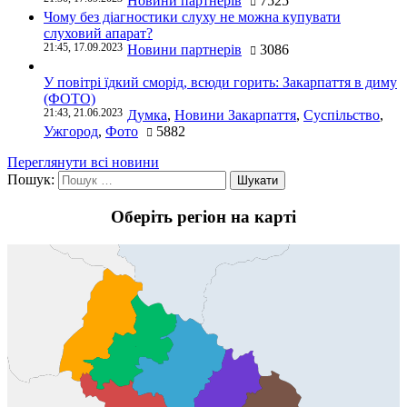
Новини партнерів
7525
Чому без діагностики слуху не можна купувати
слуховий апарат?
21:45, 17.09.2023
Новини партнерів
3086
У повітрі їдкий сморід, всюди горить: Закарпаття в диму
(ФОТО)
21:43, 21.06.2023
Думка
,
Новини Закарпаття
,
Суспільство
,
Ужгород
,
Фото
5882
Переглянути всі новини
Пошук:
Оберіть регіон на карті