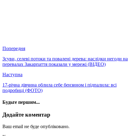
Попередня
Зсуви, селеві потоки та повалені дерева: наслідки негоди на
перевалах Закарпаття показали у мережі (ВІДЕО)
Наступна
17-річна дівчина облила себе бензином і підпалила: всі
подробиці (ФОТО)
Будьте першим...
Додайте коментар
Ваш email не буде опубліковано.