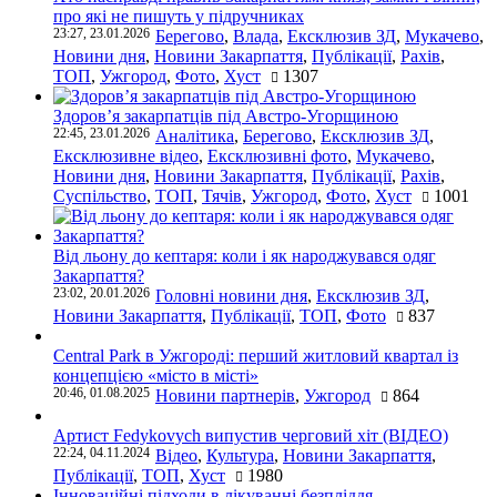
про які не пишуть у підручниках
23:27, 23.01.2026
Берегово
,
Влада
,
Ексклюзив ЗД
,
Мукачево
,
Новини дня
,
Новини Закарпаття
,
Публікації
,
Рахів
,
ТОП
,
Ужгород
,
Фото
,
Хуст
1307
Здоров’я закарпатців під Австро-Угорщиною
22:45, 23.01.2026
Аналітика
,
Берегово
,
Ексклюзив ЗД
,
Ексклюзивне відео
,
Ексклюзивні фото
,
Мукачево
,
Новини дня
,
Новини Закарпаття
,
Публікації
,
Рахів
,
Суспільство
,
ТОП
,
Тячів
,
Ужгород
,
Фото
,
Хуст
1001
Від льону до кептаря: коли і як народжувався одяг
Закарпаття?
23:02, 20.01.2026
Головні новини дня
,
Ексклюзив ЗД
,
Новини Закарпаття
,
Публікації
,
ТОП
,
Фото
837
Central Park в Ужгороді: перший житловий квартал із
концепцією «місто в місті»
20:46, 01.08.2025
Новини партнерів
,
Ужгород
864
Артист Fedykovych випустив черговий хіт (ВІДЕО)
22:24, 04.11.2024
Відео
,
Культура
,
Новини Закарпаття
,
Публікації
,
ТОП
,
Хуст
1980
Інноваційні підходи в лікуванні безпліддя