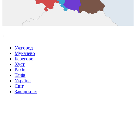
+
Ужгород
Мукачево
Берегово
Хуст
Рахів
Тячів
Україна
Світ
Закарпаття