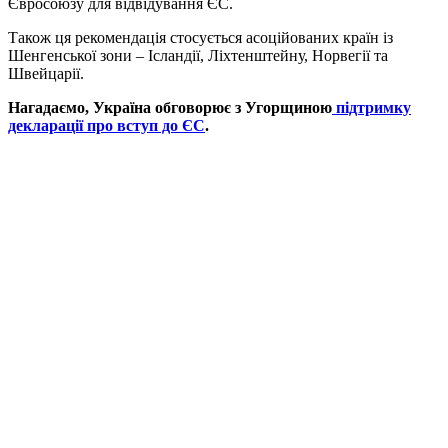
Євросоюзу для відвідування ЄС.
Також ця рекомендація стосується асоційованих країн із
Шенгенської зони – Ісландії, Ліхтенштейну, Норвегії та
Швейцарії.
Нагадаємо, Україна обговорює з Угорщиною
підтримку
декларації про вступ до ЄС
.