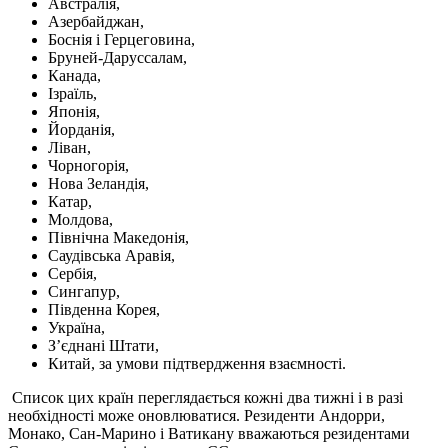
Австралія,
Азербайджан,
Боснія і Герцеговина,
Бруней-Даруссалам,
Канада,
Ізраїль,
Японія,
Йорданія,
Ліван,
Чорногорія,
Нова Зеландія,
Катар,
Молдова,
Північна Македонія,
Саудівська Аравія,
Сербія,
Сингапур,
Південна Корея,
Україна,
З’єднані Штати,
Китай, за умови підтвердження взаємності.
Список цих країн переглядається кожні два тижні і в разі
необхідності може оновлюватися. Резиденти Андорри,
Монако, Сан-Марино і Ватикану вважаються резидентами