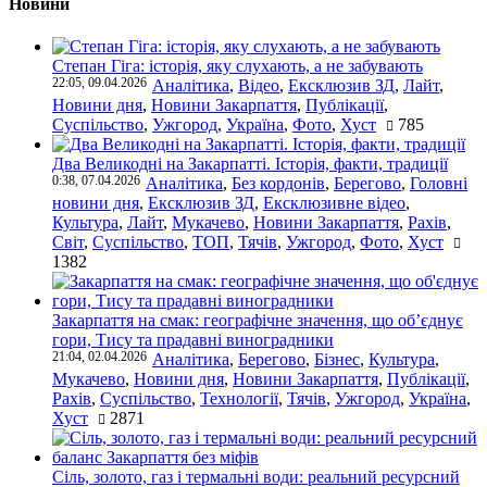
Новини
Степан Гіга: історія, яку слухають, а не забувають
22:05, 09.04.2026
Аналітика
,
Відео
,
Ексклюзив ЗД
,
Лайт
,
Новини дня
,
Новини Закарпаття
,
Публікації
,
Суспільство
,
Ужгород
,
Україна
,
Фото
,
Хуст
785
Два Великодні на Закарпатті. Історія, факти, традиції
0:38, 07.04.2026
Аналітика
,
Без кордонів
,
Берегово
,
Головні
новини дня
,
Ексклюзив ЗД
,
Ексклюзивне відео
,
Культура
,
Лайт
,
Мукачево
,
Новини Закарпаття
,
Рахів
,
Світ
,
Суспільство
,
ТОП
,
Тячів
,
Ужгород
,
Фото
,
Хуст
1382
Закарпаття на смак: географічне значення, що об’єднує
гори, Тису та прадавні виноградники
21:04, 02.04.2026
Аналітика
,
Берегово
,
Бізнес
,
Культура
,
Мукачево
,
Новини дня
,
Новини Закарпаття
,
Публікації
,
Рахів
,
Суспільство
,
Технології
,
Тячів
,
Ужгород
,
Україна
,
Хуст
2871
Сіль, золото, газ і термальні води: реальний ресурсний