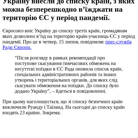
Україну внесли до списку країн, з яких
можна безперешкодно в’їжджати на
територію ЄС у період пандемії.
Євросоюз вніс Україну до списку третіх країн, громадянам
яких дозволено в’їзд на територію країн-учасниць ЄС у період
пандемії. Про це в четвер, 15 липня, повідомляє
прес-служба
Ради Європи.
“Після розгляду в рамках рекомендації про
поступове скасування тимчасових обмежень на
несуттєві поїздки в ЄС Рада оновила список країн,
спеціальних адміністративних районів та інших
утворень і територіальних органів, для яких слід
скасувати обмеження на поїздки. До списку було
додано Україну”, – йдеться в повідомленні.
При цьому наголошується, що зі списку безпечних країн
виключили Руанду і Таїланд. На сьогодні до списку країн
входять 23 країни. Зокрема: