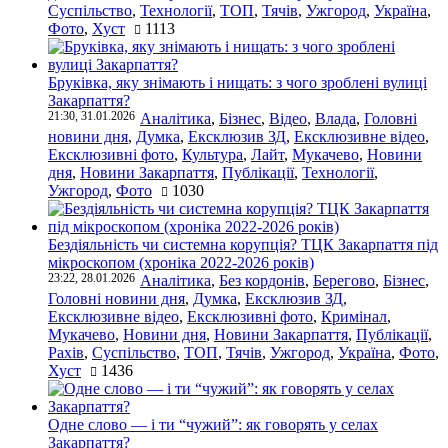
Суспільство
,
Технології
,
ТОП
,
Тячів
,
Ужгород
,
Україна
,
Фото
,
Хуст
1113
Бруківка, яку знімають і нищать: з чого зроблені вулиці
Закарпаття?
21:30, 31.01.2026
Аналітика
,
Бізнес
,
Відео
,
Влада
,
Головні
новини дня
,
Думка
,
Ексклюзив ЗД
,
Ексклюзивне відео
,
Ексклюзивні фото
,
Культура
,
Лайт
,
Мукачево
,
Новини
дня
,
Новини Закарпаття
,
Публікації
,
Технології
,
Ужгород
,
Фото
1030
Бездіяльність чи системна корупція? ТЦК Закарпаття під
мікроскопом (хроніка 2022-2026 років)
23:22, 28.01.2026
Аналітика
,
Без кордонів
,
Берегово
,
Бізнес
,
Головні новини дня
,
Думка
,
Ексклюзив ЗД
,
Ексклюзивне відео
,
Ексклюзивні фото
,
Кримінал
,
Мукачево
,
Новини дня
,
Новини Закарпаття
,
Публікації
,
Рахів
,
Суспільство
,
ТОП
,
Тячів
,
Ужгород
,
Україна
,
Фото
,
Хуст
1436
Одне слово — і ти “чужий”: як говорять у селах
Закарпаття?