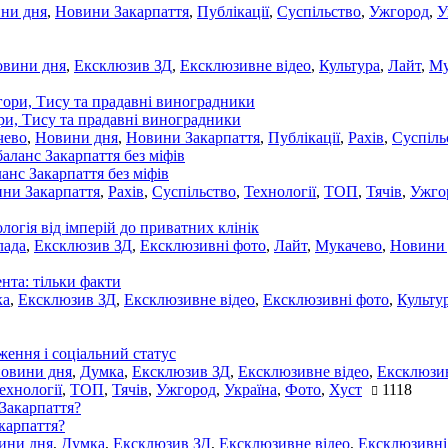
ни дня
,
Новини Закарпаття
,
Публікації
,
Суспільство
,
Ужгород
,
У
овини дня
,
Ексклюзив ЗД
,
Ексклюзивне відео
,
Культура
,
Лайт
,
Му
ори, Тису та прадавні виноградники
чево
,
Новини дня
,
Новини Закарпаття
,
Публікації
,
Рахів
,
Суспіль
ланс Закарпаття без міфів
ни Закарпаття
,
Рахів
,
Суспільство
,
Технології
,
ТОП
,
Тячів
,
Ужго
ологія від імперій до приватних клінік
лада
,
Ексклюзив ЗД
,
Ексклюзивні фото
,
Лайт
,
Мукачево
,
Новини
нта: тільки факти
ка
,
Ексклюзив ЗД
,
Ексклюзивне відео
,
Ексклюзивні фото
,
Культу
ження і соціальний статус
новини дня
,
Думка
,
Ексклюзив ЗД
,
Ексклюзивне відео
,
Ексклюзив
ехнології
,
ТОП
,
Тячів
,
Ужгород
,
Україна
,
Фото
,
Хуст
1118
акарпаття?
ини дня
,
Думка
,
Ексклюзив ЗД
,
Ексклюзивне відео
,
Ексклюзивні