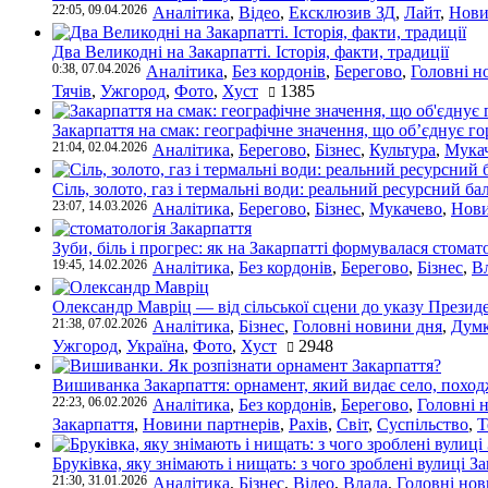
22:05, 09.04.2026
Аналітика
,
Відео
,
Ексклюзив ЗД
,
Лайт
,
Нови
Два Великодні на Закарпатті. Історія, факти, традиції
0:38, 07.04.2026
Аналітика
,
Без кордонів
,
Берегово
,
Головні н
Тячів
,
Ужгород
,
Фото
,
Хуст
1385
Закарпаття на смак: географічне значення, що об’єднує г
21:04, 02.04.2026
Аналітика
,
Берегово
,
Бізнес
,
Культура
,
Мука
Сіль, золото, газ і термальні води: реальний ресурсний ба
23:07, 14.03.2026
Аналітика
,
Берегово
,
Бізнес
,
Мукачево
,
Нови
Зуби, біль і прогрес: як на Закарпатті формувалася стомат
19:45, 14.02.2026
Аналітика
,
Без кордонів
,
Берегово
,
Бізнес
,
В
Олександр Мавріц — від сільської сцени до указу Президе
21:38, 07.02.2026
Аналітика
,
Бізнес
,
Головні новини дня
,
Дум
Ужгород
,
Україна
,
Фото
,
Хуст
2948
Вишиванка Закарпаття: орнамент, який видає село, поход
22:23, 06.02.2026
Аналітика
,
Без кордонів
,
Берегово
,
Головні 
Закарпаття
,
Новини партнерів
,
Рахів
,
Світ
,
Суспільство
,
Т
Бруківка, яку знімають і нищать: з чого зроблені вулиці З
21:30, 31.01.2026
Аналітика
,
Бізнес
,
Відео
,
Влада
,
Головні нов