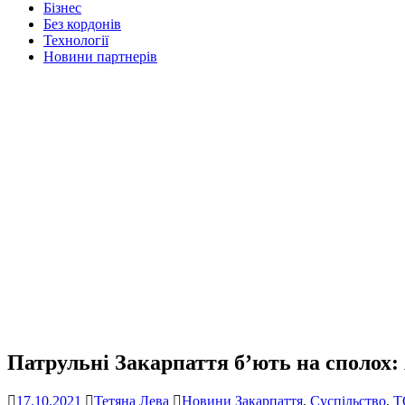
Бізнес
Без кордонів
Технології
Новини партнерів
Патрульні Закарпаття б’ють на сполох:
17.10.2021
Тетяна Лева
Новини Закарпаття
,
Суспільство
,
Т