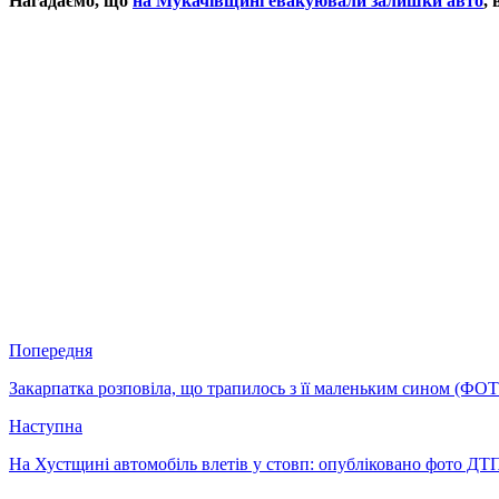
Нагадаємо, що
на Мукачівщині евакуювали залишки авто
,
Попередня
Закарпатка розповіла, що трапилось з її маленьким сином (ФО
Наступна
На Хустщині автомобіль влетів у стовп: опубліковано фото Д