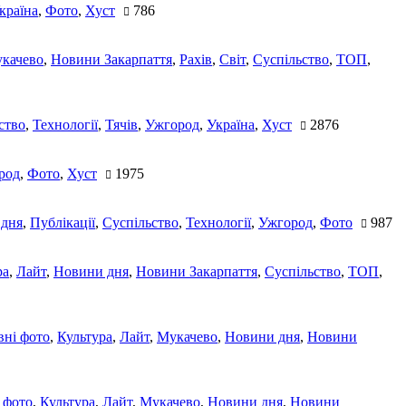
країна
,
Фото
,
Хуст
786
качево
,
Новини Закарпаття
,
Рахів
,
Світ
,
Суспільство
,
ТОП
,
ство
,
Технології
,
Тячів
,
Ужгород
,
Україна
,
Хуст
2876
род
,
Фото
,
Хуст
1975
 дня
,
Публікації
,
Суспільство
,
Технології
,
Ужгород
,
Фото
987
ра
,
Лайт
,
Новини дня
,
Новини Закарпаття
,
Суспільство
,
ТОП
,
ні фото
,
Культура
,
Лайт
,
Мукачево
,
Новини дня
,
Новини
 фото
,
Культура
,
Лайт
,
Мукачево
,
Новини дня
,
Новини