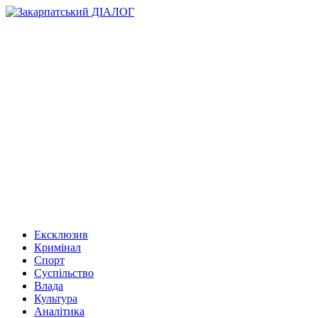
Ексклюзив
Кримінал
Спорт
Суспільство
Влада
Культура
Аналітика