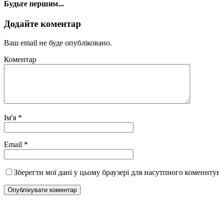
Будьте першим...
Додайте коментар
Ваш email не буде опубліковано.
Коментар
Ім'я
*
Email
*
Зберегти мої дані у цьому браузері для насутпного коменнту