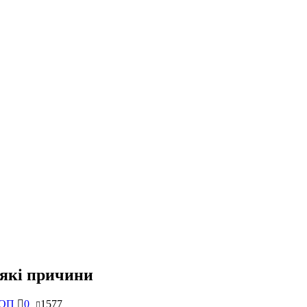
 які причини
ОП
0
1577