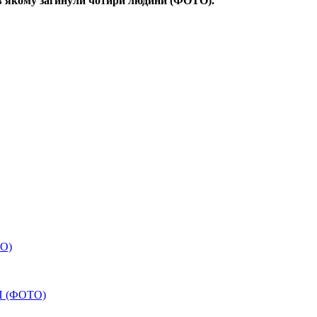
 в якому загинули чотири людини (ФОТО).
ТО)
ТП (ФОТО)