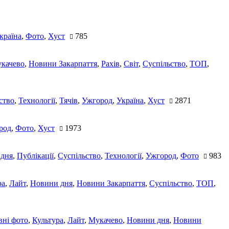
країна
,
Фото
,
Хуст
785
качево
,
Новини Закарпаття
,
Рахів
,
Світ
,
Суспільство
,
ТОП
,
ство
,
Технології
,
Тячів
,
Ужгород
,
Україна
,
Хуст
2871
род
,
Фото
,
Хуст
1973
 дня
,
Публікації
,
Суспільство
,
Технології
,
Ужгород
,
Фото
983
ра
,
Лайт
,
Новини дня
,
Новини Закарпаття
,
Суспільство
,
ТОП
,
ні фото
,
Культура
,
Лайт
,
Мукачево
,
Новини дня
,
Новини