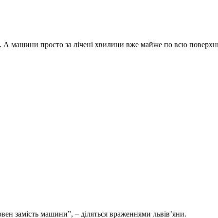
о. А машини просто за лічені хвилини вже майже по всю поверхн
вен замість машини”, – діляться враженнями львів’яни.