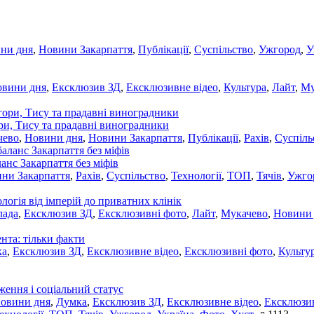
ни дня
,
Новини Закарпаття
,
Публікації
,
Суспільство
,
Ужгород
,
У
овини дня
,
Ексклюзив ЗД
,
Ексклюзивне відео
,
Культура
,
Лайт
,
Му
ори, Тису та прадавні виноградники
чево
,
Новини дня
,
Новини Закарпаття
,
Публікації
,
Рахів
,
Суспіль
ланс Закарпаття без міфів
ни Закарпаття
,
Рахів
,
Суспільство
,
Технології
,
ТОП
,
Тячів
,
Ужго
ологія від імперій до приватних клінік
лада
,
Ексклюзив ЗД
,
Ексклюзивні фото
,
Лайт
,
Мукачево
,
Новини
нта: тільки факти
ка
,
Ексклюзив ЗД
,
Ексклюзивне відео
,
Ексклюзивні фото
,
Культу
ження і соціальний статус
новини дня
,
Думка
,
Ексклюзив ЗД
,
Ексклюзивне відео
,
Ексклюзив