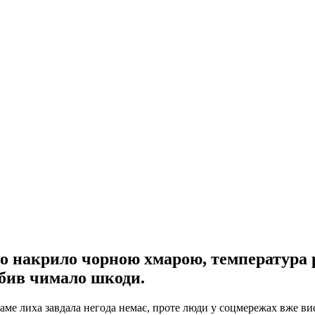
о накрило чорною хмарою, температура рі
обив чимало шкоди.
саме лиха завдала негода немає, проте люди у соцмережах вже вис