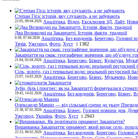
Степан Гіга: історія, яку слухають, а не забувають
22:05, 09.04.2026
Аналітика
,
Відео
,
Ексклюзив ЗД
,
Лайт
,
Нови
Два Великодні на Закарпатті. Історія, факти, традиції
0:38, 07.04.2026
Аналітика
,
Без кордонів
,
Берегово
,
Головні н
Тячів
,
Ужгород
,
Фото
,
Хуст
1382
Закарпаття на смак: географічне значення, що об’єднує г
21:04, 02.04.2026
Аналітика
,
Берегово
,
Бізнес
,
Культура
,
Мука
Сіль, золото, газ і термальні води: реальний ресурсний ба
23:07, 14.03.2026
Аналітика
,
Берегово
,
Бізнес
,
Мукачево
,
Нови
Зуби, біль і прогрес: як на Закарпатті формувалася стомат
19:45, 14.02.2026
Аналітика
,
Без кордонів
,
Берегово
,
Бізнес
,
В
Олександр Мавріц — від сільської сцени до указу Президе
21:38, 07.02.2026
Аналітика
,
Бізнес
,
Головні новини дня
,
Дум
Ужгород
,
Україна
,
Фото
,
Хуст
2943
Вишиванка Закарпаття: орнамент, який видає село, поход
22:23, 06.02.2026
Аналітика
,
Без кордонів
,
Берегово
,
Головні 