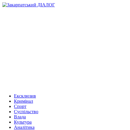
Ексклюзив
Кримінал
Спорт
Суспільство
Влада
Культура
Аналітика