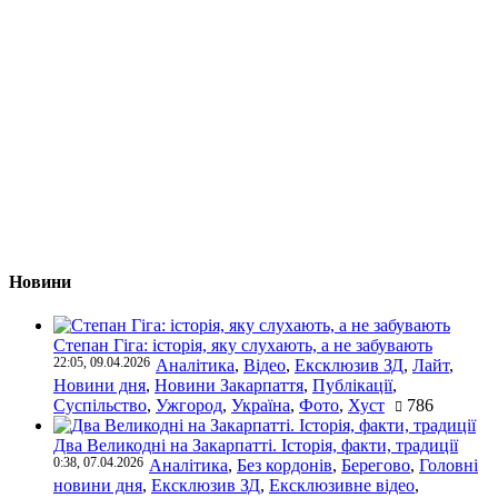
Новини
Степан Гіга: історія, яку слухають, а не забувають
22:05, 09.04.2026
Аналітика
,
Відео
,
Ексклюзив ЗД
,
Лайт
,
Новини дня
,
Новини Закарпаття
,
Публікації
,
Суспільство
,
Ужгород
,
Україна
,
Фото
,
Хуст
786
Два Великодні на Закарпатті. Історія, факти, традиції
0:38, 07.04.2026
Аналітика
,
Без кордонів
,
Берегово
,
Головні
новини дня
,
Ексклюзив ЗД
,
Ексклюзивне відео
,