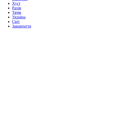
Хуст
Рахів
Тячів
Україна
Світ
Закарпаття