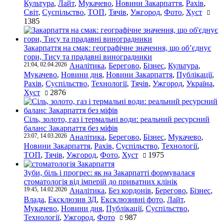
Культура
,
Лайт
,
Мукачево
,
Новини Закарпаття
,
Рахів
,
Світ
,
Суспільство
,
ТОП
,
Тячів
,
Ужгород
,
Фото
,
Хуст
1385
Закарпаття на смак: географічне значення, що об’єднує
гори, Тису та прадавні виноградники
21:04, 02.04.2026
Аналітика
,
Берегово
,
Бізнес
,
Культура
,
Мукачево
,
Новини дня
,
Новини Закарпаття
,
Публікації
,
Рахів
,
Суспільство
,
Технології
,
Тячів
,
Ужгород
,
Україна
,
Хуст
2876
Сіль, золото, газ і термальні води: реальний ресурсний
баланс Закарпаття без міфів
23:07, 14.03.2026
Аналітика
,
Берегово
,
Бізнес
,
Мукачево
,
Новини Закарпаття
,
Рахів
,
Суспільство
,
Технології
,
ТОП
,
Тячів
,
Ужгород
,
Фото
,
Хуст
1975
Зуби, біль і прогрес: як на Закарпатті формувалася
стоматологія від імперій до приватних клінік
19:45, 14.02.2026
Аналітика
,
Без кордонів
,
Берегово
,
Бізнес
,
Влада
,
Ексклюзив ЗД
,
Ексклюзивні фото
,
Лайт
,
Мукачево
,
Новини дня
,
Публікації
,
Суспільство
,
Технології
,
Ужгород
,
Фото
987