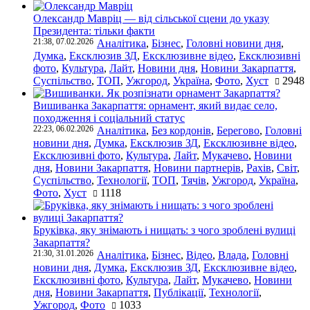
Олександр Мавріц — від сільської сцени до указу
Президента: тільки факти
21:38, 07.02.2026
Аналітика
,
Бізнес
,
Головні новини дня
,
Думка
,
Ексклюзив ЗД
,
Ексклюзивне відео
,
Ексклюзивні
фото
,
Культура
,
Лайт
,
Новини дня
,
Новини Закарпаття
,
Суспільство
,
ТОП
,
Ужгород
,
Україна
,
Фото
,
Хуст
2948
Вишиванка Закарпаття: орнамент, який видає село,
походження і соціальний статус
22:23, 06.02.2026
Аналітика
,
Без кордонів
,
Берегово
,
Головні
новини дня
,
Думка
,
Ексклюзив ЗД
,
Ексклюзивне відео
,
Ексклюзивні фото
,
Культура
,
Лайт
,
Мукачево
,
Новини
дня
,
Новини Закарпаття
,
Новини партнерів
,
Рахів
,
Світ
,
Суспільство
,
Технології
,
ТОП
,
Тячів
,
Ужгород
,
Україна
,
Фото
,
Хуст
1118
Бруківка, яку знімають і нищать: з чого зроблені вулиці
Закарпаття?
21:30, 31.01.2026
Аналітика
,
Бізнес
,
Відео
,
Влада
,
Головні
новини дня
,
Думка
,
Ексклюзив ЗД
,
Ексклюзивне відео
,
Ексклюзивні фото
,
Культура
,
Лайт
,
Мукачево
,
Новини
дня
,
Новини Закарпаття
,
Публікації
,
Технології
,
Ужгород
,
Фото
1033