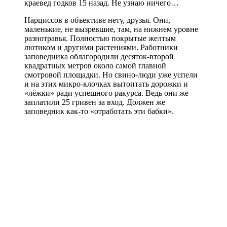
краевед годков 15 назад. Не узнаю ничего…
Нарциссов в объективе нету, друзья. Они,
маленькие, не вызревшие, там, на нижнем уровне
разнотравья. Полностью покрытые желтым
лютиком и другими растениями. Работники
заповедника облагородили десяток-второй
квадратных метров около самой главной
смотровой площадки. Но свино-люди уже успели
и на этих микро-клочках вытоптать дорожки и
«лёжки» ради успешного ракурса. Ведь они же
заплатили 25 гривен за вход. Должен же
заповедник как-то «отработать эти бабки».