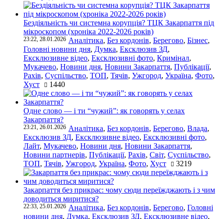
Бездіяльність чи системна корупція? ТЦК Закарпаття під
мікроскопом (хроніка 2022-2026 років)
23:22, 28.01.2026
Аналітика
,
Без кордонів
,
Берегово
,
Бізнес
,
Головні новини дня
,
Думка
,
Ексклюзив ЗД
,
Ексклюзивне відео
,
Ексклюзивні фото
,
Кримінал
,
Мукачево
,
Новини дня
,
Новини Закарпаття
,
Публікації
,
Рахів
,
Суспільство
,
ТОП
,
Тячів
,
Ужгород
,
Україна
,
Фото
,
Хуст
1440
Одне слово — і ти “чужий”: як говорять у селах
Закарпаття?
23:21, 26.01.2026
Аналітика
,
Без кордонів
,
Берегово
,
Влада
,
Ексклюзив ЗД
,
Ексклюзивне відео
,
Ексклюзивні фото
,
Лайт
,
Мукачево
,
Новини дня
,
Новини Закарпаття
,
Новини партнерів
,
Публікації
,
Рахів
,
Світ
,
Суспільство
,
ТОП
,
Тячів
,
Ужгород
,
Україна
,
Фото
,
Хуст
3219
Закарпаття без прикрас: чому сюди переїжджають і з чим
доводиться миритися?
22:33, 25.01.2026
Аналітика
,
Без кордонів
,
Берегово
,
Головні
новини дня
,
Думка
,
Ексклюзив ЗД
,
Ексклюзивне відео
,