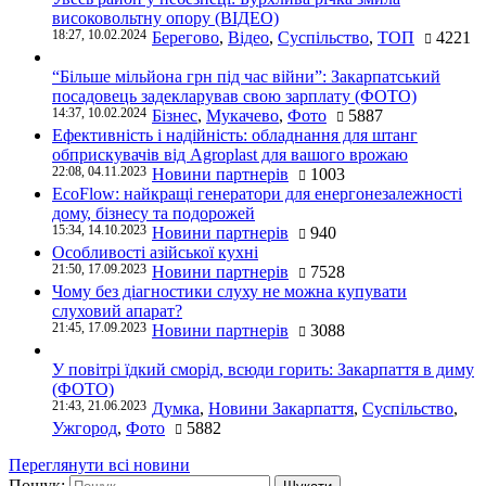
високовольтну опору (ВІДЕО)
18:27, 10.02.2024
Берегово
,
Відео
,
Суспільство
,
ТОП
4221
“Більше мільйона грн під час війни”: Закарпатський
посадовець задекларував свою зарплату (ФОТО)
14:37, 10.02.2024
Бізнес
,
Мукачево
,
Фото
5887
Ефективність і надійність: обладнання для штанг
обприскувачів від Agroplast для вашого врожаю
22:08, 04.11.2023
Новини партнерів
1003
EcoFlow: найкращі генератори для енергонезалежності
дому, бізнесу та подорожей
15:34, 14.10.2023
Новини партнерів
940
Особливості азійської кухні
21:50, 17.09.2023
Новини партнерів
7528
Чому без діагностики слуху не можна купувати
слуховий апарат?
21:45, 17.09.2023
Новини партнерів
3088
У повітрі їдкий сморід, всюди горить: Закарпаття в диму
(ФОТО)
21:43, 21.06.2023
Думка
,
Новини Закарпаття
,
Суспільство
,
Ужгород
,
Фото
5882
Переглянути всі новини
Пошук: