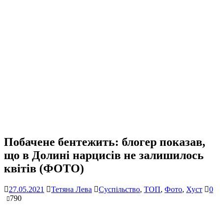
Побачене бентежить: блогер показав,
що в Долині нарцисів не залишилось
квітів (ФОТО)
27.05.2021
Тетяна Лева
Суспільство
,
ТОП
,
Фото
,
Хуст
0
790