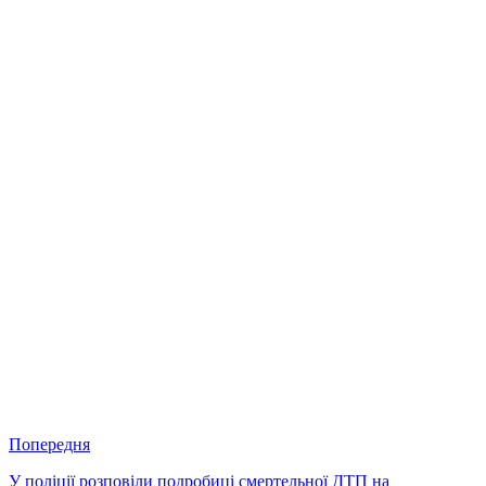
Попередня
У поліції розповіли подробиці смертельної ДТП на