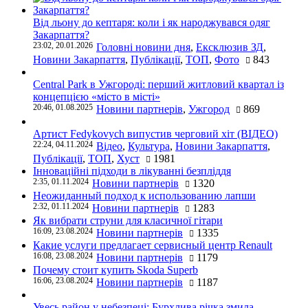
Від льону до кептаря: коли і як народжувався одяг
Закарпаття?
23:02, 20.01.2026
Головні новини дня
,
Ексклюзив ЗД
,
Новини Закарпаття
,
Публікації
,
ТОП
,
Фото
843
Central Park в Ужгороді: перший житловий квартал із
концепцією «місто в місті»
20:46, 01.08.2025
Новини партнерів
,
Ужгород
869
Артист Fedykovych випустив черговий хіт (ВІДЕО)
22:24, 04.11.2024
Відео
,
Культура
,
Новини Закарпаття
,
Публікації
,
ТОП
,
Хуст
1981
Інноваційні підходи в лікуванні безпліддя
2:35, 01.11.2024
Новини партнерів
1320
Неожиданный подход к использованию лапши
2:32, 01.11.2024
Новини партнерів
1283
Як вибрати струни для класичної гітари
16:09, 23.08.2024
Новини партнерів
1335
Какие услуги предлагает сервисный центр Renault
16:08, 23.08.2024
Новини партнерів
1179
Почему стоит купить Skoda Superb
16:06, 23.08.2024
Новини партнерів
1187
Увесь район у небезпеці: Бурхлива річка змила