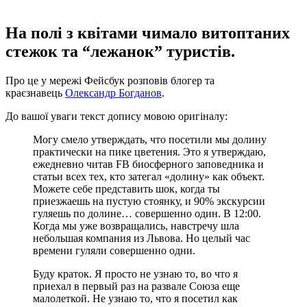
На полі з квітами чимало витоптаних
стежок та “лежанок” туристів.
Про це у мережі Фейсбук розповів блогер та
краєзнавець
Олександр Богданов
.
До вашої уваги текст допису мовою оригіналу:
Могу смело утверждать, что посетили мы долину
практически на пике цветения. Это я утверждаю,
ежедневно читав FB биосферного заповедника и
статьи всех тех, кто затегал «долину» как объект.
Можете себе представить шок, когда ты
приезжаешь на пустую стоянку, и 90% экскурсии
гуляешь по долине… совершенно один. В 12:00.
Когда мы уже возвращались, навстречу шла
небольшая компания из Львова. Но целый час
времени гуляли совершенно одни.
Буду краток. Я просто не узнаю то, во что я
приехал в первый раз на развале Союза еще
малолеткой. Не узнаю то, что я посетил как