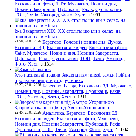
Ексклюзивні фото
,
Лайт
,
Мукачево
,
Новини дня
,
Новини Закарпаття
,
Публікації
,
Рахів
,
Суспільство
,
ТОП
,
Тячів
,
Ужгород
,
Фото
,
Хуст
1091
Їжа Закарпаття ХІХ–ХХ століть: що їли в селах, на
полонинах і в містах
21:50, 24.01.2026
Берегово
,
Головні новини дня
,
Думка
,
Ексклюзив ЗД
,
Ексклюзивне відео
,
Ексклюзивні фото
,
Лайт
,
Мукачево
,
Новини дня
,
Новини Закарпаття
,
Публікації
,
Рахів
,
Суспільство
,
ТОП
,
Тячів
,
Ужгород
,
Фото
,
Хуст
1314
Хто насправді правив Закарпаттям: князі, замки і війни,
про які не пишуть у підручниках
23:27, 23.01.2026
Берегово
,
Влада
,
Ексклюзив ЗД
,
Мукачево
,
Новини дня
,
Новини Закарпаття
,
Публікації
,
Рахів
,
ТОП
,
Ужгород
,
Фото
,
Хуст
1311
Здоров’я закарпатців під Австро-Угорщиною
22:45, 23.01.2026
Аналітика
,
Берегово
,
Ексклюзив ЗД
,
Ексклюзивне відео
,
Ексклюзивні фото
,
Мукачево
,
Новини дня
,
Новини Закарпаття
,
Публікації
,
Рахів
,
Суспільство
,
ТОП
,
Тячів
,
Ужгород
,
Фото
,
Хуст
1004