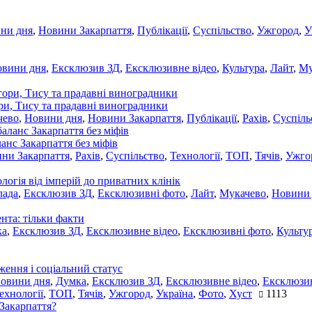
ни дня
,
Новини Закарпаття
,
Публікації
,
Суспільство
,
Ужгород
,
У
овини дня
,
Ексклюзив ЗД
,
Ексклюзивне відео
,
Культура
,
Лайт
,
Му
ори, Тису та прадавні виноградники
чево
,
Новини дня
,
Новини Закарпаття
,
Публікації
,
Рахів
,
Суспіль
ланс Закарпаття без міфів
ни Закарпаття
,
Рахів
,
Суспільство
,
Технології
,
ТОП
,
Тячів
,
Ужго
ологія від імперій до приватних клінік
лада
,
Ексклюзив ЗД
,
Ексклюзивні фото
,
Лайт
,
Мукачево
,
Новини
нта: тільки факти
ка
,
Ексклюзив ЗД
,
Ексклюзивне відео
,
Ексклюзивні фото
,
Культу
ження і соціальний статус
новини дня
,
Думка
,
Ексклюзив ЗД
,
Ексклюзивне відео
,
Ексклюзив
ехнології
,
ТОП
,
Тячів
,
Ужгород
,
Україна
,
Фото
,
Хуст
1113