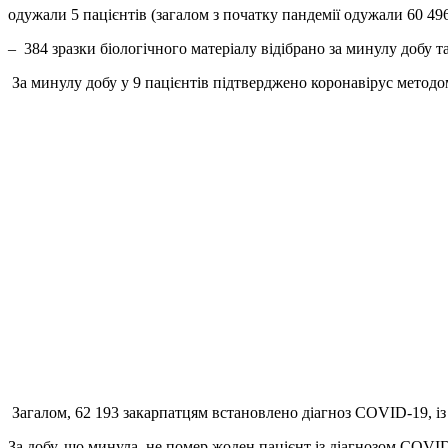
одужали 5 пацієнтів (загалом з початку пандемії одужали 60 496
– 384 зразки біологічного матеріалу відібрано за минулу добу 
За минулу добу у 9 пацієнтів підтверджено коронавірус методом
Загалом, 62 193 закарпатцям встановлено діагноз COVID-19, із 
За добу, що минула, не помер жоден пацієнт із діагнозом COVID