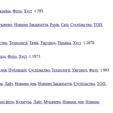
країна
,
Фото
,
Хуст
785
качево
,
Новини Закарпаття
,
Рахів
,
Світ
,
Суспільство
,
ТОП
,
ство
,
Технології
,
Тячів
,
Ужгород
,
Україна
,
Хуст
2870
род
,
Фото
,
Хуст
1973
 дня
,
Публікації
,
Суспільство
,
Технології
,
Ужгород
,
Фото
983
ра
,
Лайт
,
Новини дня
,
Новини Закарпаття
,
Суспільство
,
ТОП
,
ні фото
,
Культура
,
Лайт
,
Мукачево
,
Новини дня
,
Новини