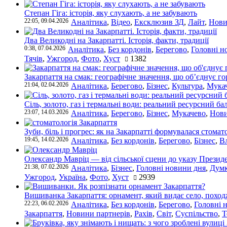
Степан Гіга: історія, яку слухають, а не забувають
22:05, 09.04.2026
Аналітика
,
Відео
,
Ексклюзив ЗД
,
Лайт
,
Нови
Два Великодні на Закарпатті. Історія, факти, традиції
0:38, 07.04.2026
Аналітика
,
Без кордонів
,
Берегово
,
Головні н
Тячів
,
Ужгород
,
Фото
,
Хуст
1382
Закарпаття на смак: географічне значення, що об’єднує г
21:04, 02.04.2026
Аналітика
,
Берегово
,
Бізнес
,
Культура
,
Мука
Сіль, золото, газ і термальні води: реальний ресурсний ба
23:07, 14.03.2026
Аналітика
,
Берегово
,
Бізнес
,
Мукачево
,
Нови
Зуби, біль і прогрес: як на Закарпатті формувалася стомат
19:45, 14.02.2026
Аналітика
,
Без кордонів
,
Берегово
,
Бізнес
,
В
Олександр Мавріц — від сільської сцени до указу Президе
21:38, 07.02.2026
Аналітика
,
Бізнес
,
Головні новини дня
,
Дум
Ужгород
,
Україна
,
Фото
,
Хуст
2939
Вишиванка Закарпаття: орнамент, який видає село, поход
22:23, 06.02.2026
Аналітика
,
Без кордонів
,
Берегово
,
Головні 
Закарпаття
,
Новини партнерів
,
Рахів
,
Світ
,
Суспільство
,
Т