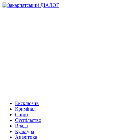
Ексклюзив
Кримінал
Спорт
Суспільство
Влада
Культура
Аналітика