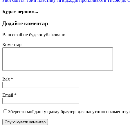
Ріки сміття: тони пластику та відходів пропливають Тисою до
Будьте першим...
Додайте коментар
Ваш email не буде опубліковано.
Коментар
Ім'я
*
Email
*
Зберегти мої дані у цьому браузері для насутпного коменнту