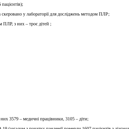
 пацієнтів);
та скеровано у лабораторії для досліджень методом ПЛР;
 ПЛР, з них – троє дітей ;
них 3579 – медичні працівники, 3105 – діти;
-19 (загалом з початку пандемії померли 1607 пацієнтів з діагн