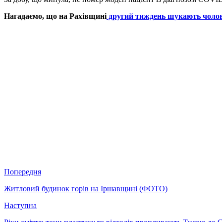
Нагадаємо, що на Рахівщині
другий тиждень шукають чолов
Попередня
Житловий будинок горів на Іршавщині (ФОТО)
Наступна