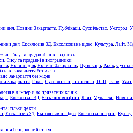
ни дня
,
Новини Закарпаття
,
Публікації
,
Суспільство
,
Ужгород
,
У
овини дня
,
Ексклюзив ЗД
,
Ексклюзивне відео
,
Культура
,
Лайт
,
Му
ори, Тису та прадавні виноградники
чево
,
Новини дня
,
Новини Закарпаття
,
Публікації
,
Рахів
,
Суспіль
ланс Закарпаття без міфів
ни Закарпаття
,
Рахів
,
Суспільство
,
Технології
,
ТОП
,
Тячів
,
Ужго
ологія від імперій до приватних клінік
лада
,
Ексклюзив ЗД
,
Ексклюзивні фото
,
Лайт
,
Мукачево
,
Новини
нта: тільки факти
ка
,
Ексклюзив ЗД
,
Ексклюзивне відео
,
Ексклюзивні фото
,
Культу
ження і соціальний статус