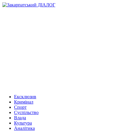
Ексклюзив
Кримінал
Спорт
Суспільство
Влада
Культура
Аналітика