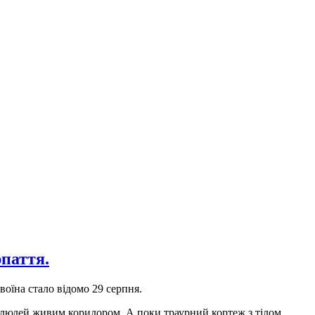
паття.
оїна стало відомо 29 серпня.
ні людей живим коридором. А поки траурний кортеж з тілом