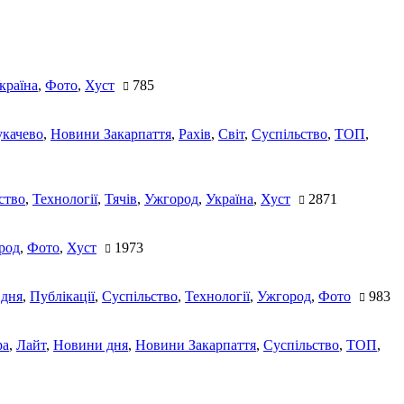
країна
,
Фото
,
Хуст
785
качево
,
Новини Закарпаття
,
Рахів
,
Світ
,
Суспільство
,
ТОП
,
ство
,
Технології
,
Тячів
,
Ужгород
,
Україна
,
Хуст
2871
род
,
Фото
,
Хуст
1973
 дня
,
Публікації
,
Суспільство
,
Технології
,
Ужгород
,
Фото
983
ра
,
Лайт
,
Новини дня
,
Новини Закарпаття
,
Суспільство
,
ТОП
,