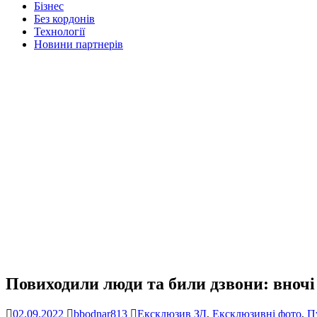
Бізнес
Без кордонів
Технології
Новини партнерів
Повиходили люди та били дзвони: вночі
02.09.2022
bbodnar813
Ексклюзив ЗД
,
Ексклюзивні фото
,
П