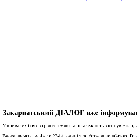
Закарпатський ДІАЛОГ вже інформував 
У кривавих боях за рідну землю та незалежність загинув молод
Вчора ввечері, майже о 23-ій годині тіло безжально вбитого Ге