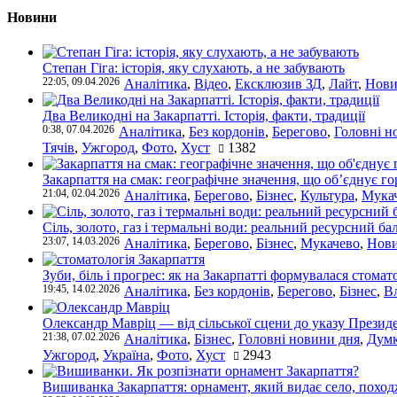
Новини
Степан Гіга: історія, яку слухають, а не забувають
22:05, 09.04.2026
Аналітика
,
Відео
,
Ексклюзив ЗД
,
Лайт
,
Нови
Два Великодні на Закарпатті. Історія, факти, традиції
0:38, 07.04.2026
Аналітика
,
Без кордонів
,
Берегово
,
Головні н
Тячів
,
Ужгород
,
Фото
,
Хуст
1382
Закарпаття на смак: географічне значення, що об’єднує г
21:04, 02.04.2026
Аналітика
,
Берегово
,
Бізнес
,
Культура
,
Мука
Сіль, золото, газ і термальні води: реальний ресурсний ба
23:07, 14.03.2026
Аналітика
,
Берегово
,
Бізнес
,
Мукачево
,
Нови
Зуби, біль і прогрес: як на Закарпатті формувалася стомат
19:45, 14.02.2026
Аналітика
,
Без кордонів
,
Берегово
,
Бізнес
,
В
Олександр Мавріц — від сільської сцени до указу Президе
21:38, 07.02.2026
Аналітика
,
Бізнес
,
Головні новини дня
,
Дум
Ужгород
,
Україна
,
Фото
,
Хуст
2943
Вишиванка Закарпаття: орнамент, який видає село, поход