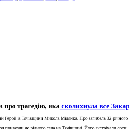
про трагедію, яка
сколихнула все Закар
ий Герой із Тячівщини Микола Мідянка. Про загибель 32-річного в
роя привезли до рідного села на Тячівщині. Його зустрічали сот