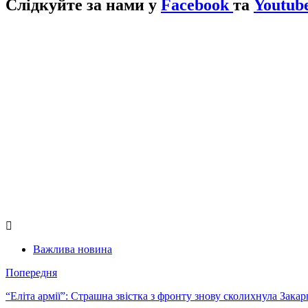
Слідкуйте за нами у
Facebook
та
Youtube
Важлива новина
Попередня
“Еліта армії”: Страшна звістка з фронту знову сколихнула Зак