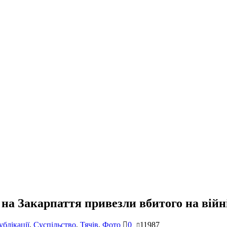
 на Закарпаття привезли вбитого на вій
ублікації
,
Суспільство
,
Тячів
,
Фото
0
11987