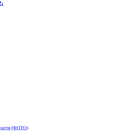
.
арпаття (ФОТО)