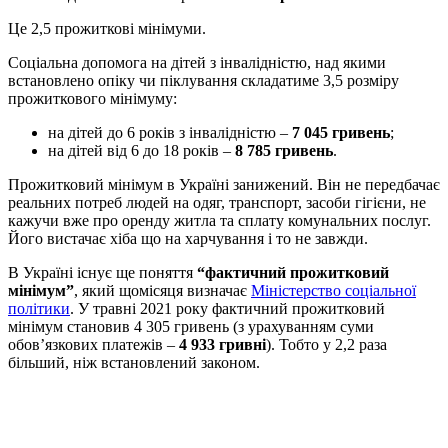
Це 2,5 прожиткові мінімуми.
Соціальна допомога на дітей з інвалідністю, над якими
встановлено опіку чи піклування складатиме 3,5 розміру
прожиткового мінімуму:
на дітей до 6 років з інвалідністю –
7 045 гривень
;
на дітей від 6 до 18 років –
8 785 гривень
.
Прожитковий мінімум в Україні занижений. Він не передбачає
реальних потреб людей на одяг, транспорт, засоби гігієни, не
кажучи вже про оренду житла та сплату комунальних послуг.
Його вистачає хіба що на харчування і то не завжди.
В Україні існує ще поняття
“фактичний прожитковий
мінімум”
, який щомісяця визначає
Міністерство соціальної
політики
. У травні 2021 року фактичний прожитковий
мінімум становив 4 305 гривень (з урахуванням суми
обов’язкових платежів –
4 933 гривні
). Тобто у 2,2 раза
більший, ніж встановлений законом.