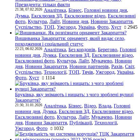
Президента: тільки факти
21:38, 07.02.2026
Аналітика
,
Бізнес
,
Головні новини дня
,
Думка
,
Ексклюзив ЗД
,
Ексклюзивне відео
,
Ексклюзивні
фото
,
Культура
,
Лайт
,
Новини дня
,
Новини Закарпаття
,
Суспільство
,
ТОП
,
Ужгород
,
Україна
,
Фото
,
Хуст
2945
Вишиванка Закарпаття: орнамент, який видає село,
походження і соціальний статус
22:23, 06.02.2026
Аналітика
,
Без кордонів
,
Берегово
,
Головні
новини дня
,
Думка
,
Ексклюзив ЗД
,
Ексклюзивне відео
,
Ексклюзивні фото
,
Культура
,
Лайт
,
Мукачево
,
Новини
дня
,
Новини Закарпаття
,
Новини партнерів
,
Рахів
,
Світ
,
Суспільство
,
Технології
,
ТОП
,
Тячів
,
Ужгород
,
Україна
,
Фото
,
Хуст
1114
Бруківка, яку знімають і нищать: з чого зроблені вулиці
Закарпаття?
21:30, 31.01.2026
Аналітика
,
Бізнес
,
Відео
,
Влада
,
Головні
новини дня
,
Думка
,
Ексклюзив ЗД
,
Ексклюзивне відео
,
Ексклюзивні фото
,
Культура
,
Лайт
,
Мукачево
,
Новини
дня
,
Новини Закарпаття
,
Публікації
,
Технології
,
Ужгород
,
Фото
1032