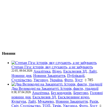
Новини
Степан Гіга: історія, яку слухають, а не забувають
22:05, 09.04.2026
Аналітика
,
Відео
,
Ексклюзив ЗД
,
Лайт
,
Новини дня
,
Новини Закарпаття
,
Публікації
,
Суспільство
,
Ужгород
,
Україна
,
Фото
,
Хуст
785
Два Великодні на Закарпатті. Історія, факти, традиції
0:38, 07.04.2026
Аналітика
,
Без кордонів
,
Берегово
,
Головні
новини дня
,
Ексклюзив ЗД
,
Ексклюзивне відео
,
Культура
,
Лайт
,
Мукачево
,
Новини Закарпаття
,
Рахів
,
Світ
,
Суспільство
,
ТОП
,
Тячів
,
Ужгород
,
Фото
,
Хуст