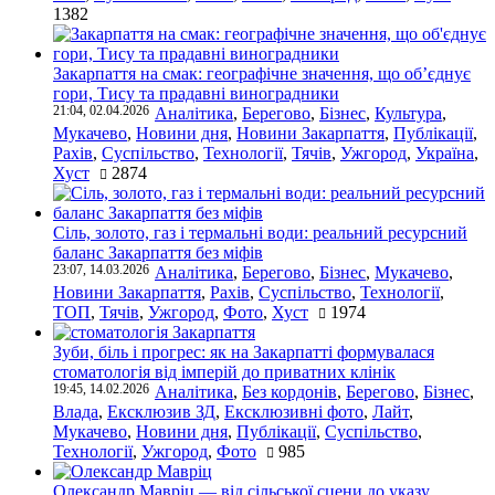
1382
Закарпаття на смак: географічне значення, що об’єднує
гори, Тису та прадавні виноградники
21:04, 02.04.2026
Аналітика
,
Берегово
,
Бізнес
,
Культура
,
Мукачево
,
Новини дня
,
Новини Закарпаття
,
Публікації
,
Рахів
,
Суспільство
,
Технології
,
Тячів
,
Ужгород
,
Україна
,
Хуст
2874
Сіль, золото, газ і термальні води: реальний ресурсний
баланс Закарпаття без міфів
23:07, 14.03.2026
Аналітика
,
Берегово
,
Бізнес
,
Мукачево
,
Новини Закарпаття
,
Рахів
,
Суспільство
,
Технології
,
ТОП
,
Тячів
,
Ужгород
,
Фото
,
Хуст
1974
Зуби, біль і прогрес: як на Закарпатті формувалася
стоматологія від імперій до приватних клінік
19:45, 14.02.2026
Аналітика
,
Без кордонів
,
Берегово
,
Бізнес
,
Влада
,
Ексклюзив ЗД
,
Ексклюзивні фото
,
Лайт
,
Мукачево
,
Новини дня
,
Публікації
,
Суспільство
,
Технології
,
Ужгород
,
Фото
985
Олександр Мавріц — від сільської сцени до указу