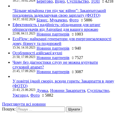
18:27, 10.02.2024
Берегово
,
Відео
,
Суспільство
,
ТОП
4218
“Більше мільйона грн під час війни”: Закарпатський
посадовець задекларував свою зарплату (ФОТО)
14:37, 10.02.2024
Бізнес
,
Мукачево
,
Фото
5886
Ефективність і надійність: обладнання для штанг
обприскувачів від Agroplast для вашого врожаю
22:08, 04.11.2023
Новини партнерів
1003
EcoFlow: найкращі генератори для енергонезалежності
дому, бізнесу та подорожей
15:34, 14.10.2023
Новини партнерів
940
Особливості азійської кухні
21:50, 17.09.2023
Новини партнерів
7527
Чому без діагностики слуху не можна купувати
слуховий апарат?
21:45, 17.09.2023
Новини партнерів
3087
У повітрі їдкий сморід, всюди горить: Закарпаття в диму
(ФОТО)
21:43, 21.06.2023
Думка
,
Новини Закарпаття
,
Суспільство
,
Ужгород
,
Фото
5882
Переглянути всі новини
Пошук: