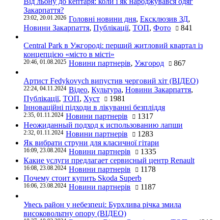
Від льону до кептаря: коли і як народжувався одяг
Закарпаття?
23:02, 20.01.2026
Головні новини дня
,
Ексклюзив ЗД
,
Новини Закарпаття
,
Публікації
,
ТОП
,
Фото
841
Central Park в Ужгороді: перший житловий квартал із
концепцією «місто в місті»
20:46, 01.08.2025
Новини партнерів
,
Ужгород
867
Артист Fedykovych випустив черговий хіт (ВІДЕО)
22:24, 04.11.2024
Відео
,
Культура
,
Новини Закарпаття
,
Публікації
,
ТОП
,
Хуст
1981
Інноваційні підходи в лікуванні безпліддя
2:35, 01.11.2024
Новини партнерів
1317
Неожиданный подход к использованию лапши
2:32, 01.11.2024
Новини партнерів
1283
Як вибрати струни для класичної гітари
16:09, 23.08.2024
Новини партнерів
1335
Какие услуги предлагает сервисный центр Renault
16:08, 23.08.2024
Новини партнерів
1178
Почему стоит купить Skoda Superb
16:06, 23.08.2024
Новини партнерів
1187
Увесь район у небезпеці: Бурхлива річка змила
високовольтну опору (ВІДЕО)