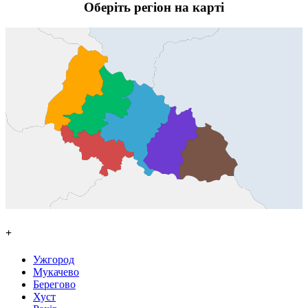
Оберіть регіон на карті
+
Ужгород
Мукачево
Берегово
Хуст