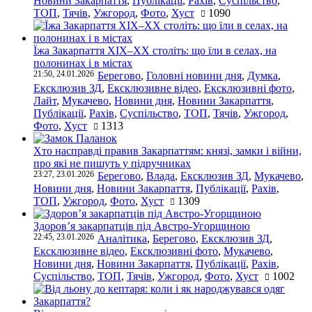
Новини Закарпаття
,
Публікації
,
Рахів
,
Суспільство
,
ТОП
,
Тячів
,
Ужгород
,
Фото
,
Хуст
1090
Їжа Закарпаття ХІХ–ХХ століть: що їли в селах, на
полонинах і в містах
21:50, 24.01.2026
Берегово
,
Головні новини дня
,
Думка
,
Ексклюзив ЗД
,
Ексклюзивне відео
,
Ексклюзивні фото
,
Лайт
,
Мукачево
,
Новини дня
,
Новини Закарпаття
,
Публікації
,
Рахів
,
Суспільство
,
ТОП
,
Тячів
,
Ужгород
,
Фото
,
Хуст
1313
Хто насправді правив Закарпаттям: князі, замки і війни,
про які не пишуть у підручниках
23:27, 23.01.2026
Берегово
,
Влада
,
Ексклюзив ЗД
,
Мукачево
,
Новини дня
,
Новини Закарпаття
,
Публікації
,
Рахів
,
ТОП
,
Ужгород
,
Фото
,
Хуст
1309
Здоров’я закарпатців під Австро-Угорщиною
22:45, 23.01.2026
Аналітика
,
Берегово
,
Ексклюзив ЗД
,
Ексклюзивне відео
,
Ексклюзивні фото
,
Мукачево
,
Новини дня
,
Новини Закарпаття
,
Публікації
,
Рахів
,
Суспільство
,
ТОП
,
Тячів
,
Ужгород
,
Фото
,
Хуст
1002