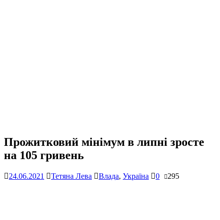
Прожитковий мінімум в липні зросте
на 105 гривень
24.06.2021
Тетяна Лева
Влада
,
Україна
0
295