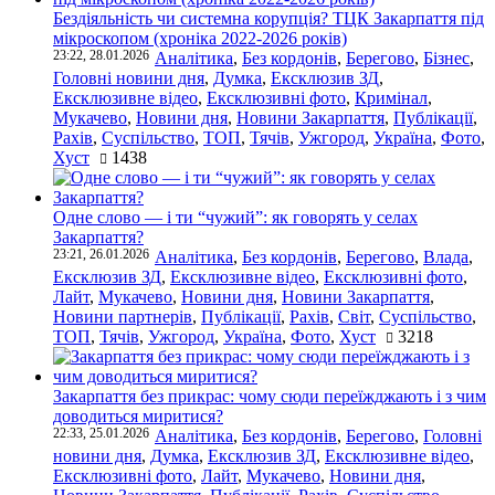
Бездіяльність чи системна корупція? ТЦК Закарпаття під
мікроскопом (хроніка 2022-2026 років)
23:22, 28.01.2026
Аналітика
,
Без кордонів
,
Берегово
,
Бізнес
,
Головні новини дня
,
Думка
,
Ексклюзив ЗД
,
Ексклюзивне відео
,
Ексклюзивні фото
,
Кримінал
,
Мукачево
,
Новини дня
,
Новини Закарпаття
,
Публікації
,
Рахів
,
Суспільство
,
ТОП
,
Тячів
,
Ужгород
,
Україна
,
Фото
,
Хуст
1438
Одне слово — і ти “чужий”: як говорять у селах
Закарпаття?
23:21, 26.01.2026
Аналітика
,
Без кордонів
,
Берегово
,
Влада
,
Ексклюзив ЗД
,
Ексклюзивне відео
,
Ексклюзивні фото
,
Лайт
,
Мукачево
,
Новини дня
,
Новини Закарпаття
,
Новини партнерів
,
Публікації
,
Рахів
,
Світ
,
Суспільство
,
ТОП
,
Тячів
,
Ужгород
,
Україна
,
Фото
,
Хуст
3218
Закарпаття без прикрас: чому сюди переїжджають і з чим
доводиться миритися?
22:33, 25.01.2026
Аналітика
,
Без кордонів
,
Берегово
,
Головні
новини дня
,
Думка
,
Ексклюзив ЗД
,
Ексклюзивне відео
,
Ексклюзивні фото
,
Лайт
,
Мукачево
,
Новини дня
,