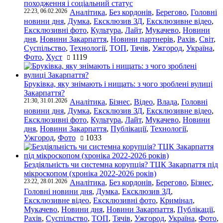
походження і соціальний статус
22:23, 06.02.2026
Аналітика
,
Без кордонів
,
Берегово
,
Головні
новини дня
,
Думка
,
Ексклюзив ЗД
,
Ексклюзивне відео
,
Ексклюзивні фото
,
Культура
,
Лайт
,
Мукачево
,
Новини
дня
,
Новини Закарпаття
,
Новини партнерів
,
Рахів
,
Світ
,
Суспільство
,
Технології
,
ТОП
,
Тячів
,
Ужгород
,
Україна
,
Фото
,
Хуст
1119
Бруківка, яку знімають і нищать: з чого зроблені вулиці
Закарпаття?
21:30, 31.01.2026
Аналітика
,
Бізнес
,
Відео
,
Влада
,
Головні
новини дня
,
Думка
,
Ексклюзив ЗД
,
Ексклюзивне відео
,
Ексклюзивні фото
,
Культура
,
Лайт
,
Мукачево
,
Новини
дня
,
Новини Закарпаття
,
Публікації
,
Технології
,
Ужгород
,
Фото
1033
Бездіяльність чи системна корупція? ТЦК Закарпаття під
мікроскопом (хроніка 2022-2026 років)
23:22, 28.01.2026
Аналітика
,
Без кордонів
,
Берегово
,
Бізнес
,
Головні новини дня
,
Думка
,
Ексклюзив ЗД
,
Ексклюзивне відео
,
Ексклюзивні фото
,
Кримінал
,
Мукачево
,
Новини дня
,
Новини Закарпаття
,
Публікації
,
Рахів
,
Суспільство
,
ТОП
,
Тячів
,
Ужгород
,
Україна
,
Фото
,