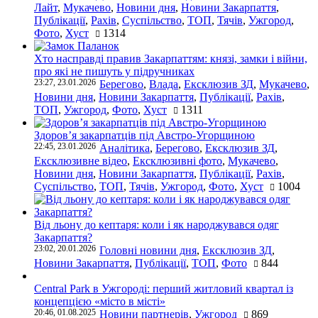
Лайт
,
Мукачево
,
Новини дня
,
Новини Закарпаття
,
Публікації
,
Рахів
,
Суспільство
,
ТОП
,
Тячів
,
Ужгород
,
Фото
,
Хуст
1314
Хто насправді правив Закарпаттям: князі, замки і війни,
про які не пишуть у підручниках
23:27, 23.01.2026
Берегово
,
Влада
,
Ексклюзив ЗД
,
Мукачево
,
Новини дня
,
Новини Закарпаття
,
Публікації
,
Рахів
,
ТОП
,
Ужгород
,
Фото
,
Хуст
1311
Здоров’я закарпатців під Австро-Угорщиною
22:45, 23.01.2026
Аналітика
,
Берегово
,
Ексклюзив ЗД
,
Ексклюзивне відео
,
Ексклюзивні фото
,
Мукачево
,
Новини дня
,
Новини Закарпаття
,
Публікації
,
Рахів
,
Суспільство
,
ТОП
,
Тячів
,
Ужгород
,
Фото
,
Хуст
1004
Від льону до кептаря: коли і як народжувався одяг
Закарпаття?
23:02, 20.01.2026
Головні новини дня
,
Ексклюзив ЗД
,
Новини Закарпаття
,
Публікації
,
ТОП
,
Фото
844
Central Park в Ужгороді: перший житловий квартал із
концепцією «місто в місті»
20:46, 01.08.2025
Новини партнерів
,
Ужгород
869