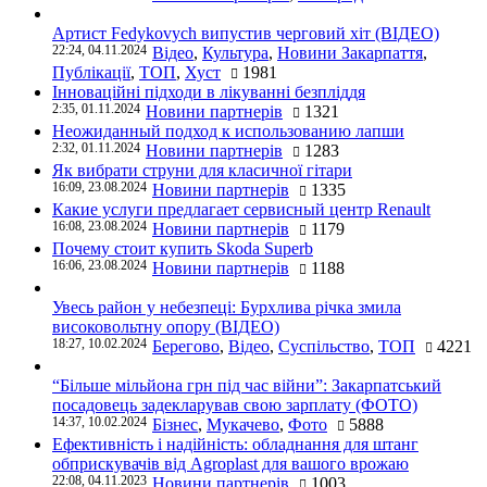
Артист Fedykovych випустив черговий хіт (ВІДЕО)
22:24, 04.11.2024
Відео
,
Культура
,
Новини Закарпаття
,
Публікації
,
ТОП
,
Хуст
1981
Інноваційні підходи в лікуванні безпліддя
2:35, 01.11.2024
Новини партнерів
1321
Неожиданный подход к использованию лапши
2:32, 01.11.2024
Новини партнерів
1283
Як вибрати струни для класичної гітари
16:09, 23.08.2024
Новини партнерів
1335
Какие услуги предлагает сервисный центр Renault
16:08, 23.08.2024
Новини партнерів
1179
Почему стоит купить Skoda Superb
16:06, 23.08.2024
Новини партнерів
1188
Увесь район у небезпеці: Бурхлива річка змила
високовольтну опору (ВІДЕО)
18:27, 10.02.2024
Берегово
,
Відео
,
Суспільство
,
ТОП
4221
“Більше мільйона грн під час війни”: Закарпатський
посадовець задекларував свою зарплату (ФОТО)
14:37, 10.02.2024
Бізнес
,
Мукачево
,
Фото
5888
Ефективність і надійність: обладнання для штанг
обприскувачів від Agroplast для вашого врожаю
22:08, 04.11.2023
Новини партнерів
1003