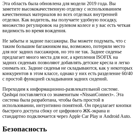
Эта область была обновлена ​​для модели 2019 года. Вы
заметите высококачественную отделку с использованием
качественных материалов во всех отделках внутренней
отделки. Как водитель, вы получаете удобную посадку,
множество регулировок на рулевом колесе и у вас есть четкая
видимость во время вождения.
Не забыты и задние пассажиры. Вы можете подумать, что с
таким большим багажником вы, возможно, потеряли место
для ног задних пассажиров, но это не так. Заднее сиденье
предлагает много места для ног, а крепления ISOFIX на
задних сиденьях позволяют добавлять детские кресла и легко
снимать их. Задние сиденья не складываются, как у некоторых
конкурентов в этом классе, однако у них есть разделение 60/40
с простой функцией складывания задних сидений.
Переходим к информационно-развлекательной системе.
Qashqai поставляется со знаменитым «NissanConnect». Эта
система была разработана, чтобы быть простой в
использовании, интуитивно понятной. Он предлагает кнопки
быстрого доступа сбоку от цифрового ЖК-экрана и
стандартно подключается через Apple Car Play и Android Auto.
Безопасность