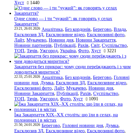
Хуст
1440
Одне слово — і ти “чужий”: як говорять у селах
Закарпаття?
23:21, 26.01.2026
Аналітика
,
Без кордонів
,
Берегово
,
Влада
,
Ексклюзив ЗД
,
Ексклюзивне відео
,
Ексклюзивні фото
,
Лайт
,
Мукачево
,
Новини дня
,
Новини Закарпаття
,
Новини партнерів
,
Публікації
,
Рахів
,
Світ
,
Суспільство
,
ТОП
,
Тячів
,
Ужгород
,
Україна
,
Фото
,
Хуст
3221
Закарпаття без прикрас: чому сюди переїжджають і з чим
доводиться миритися?
22:33, 25.01.2026
Аналітика
,
Без кордонів
,
Берегово
,
Головні
новини дня
,
Думка
,
Ексклюзив ЗД
,
Ексклюзивне відео
,
Ексклюзивні фото
,
Лайт
,
Мукачево
,
Новини дня
,
Новини Закарпаття
,
Публікації
,
Рахів
,
Суспільство
,
ТОП
,
Тячів
,
Ужгород
,
Фото
,
Хуст
1091
Їжа Закарпаття ХІХ–ХХ століть: що їли в селах, на
полонинах і в містах
21:50, 24.01.2026
Берегово
,
Головні новини дня
,
Думка
,
Ексклюзив ЗД
,
Ексклюзивне відео
,
Ексклюзивні фото
,