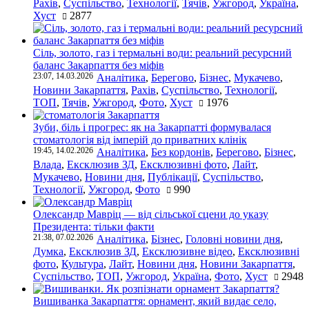
Рахів
,
Суспільство
,
Технології
,
Тячів
,
Ужгород
,
Україна
,
Хуст
2877
Сіль, золото, газ і термальні води: реальний ресурсний
баланс Закарпаття без міфів
23:07, 14.03.2026
Аналітика
,
Берегово
,
Бізнес
,
Мукачево
,
Новини Закарпаття
,
Рахів
,
Суспільство
,
Технології
,
ТОП
,
Тячів
,
Ужгород
,
Фото
,
Хуст
1976
Зуби, біль і прогрес: як на Закарпатті формувалася
стоматологія від імперій до приватних клінік
19:45, 14.02.2026
Аналітика
,
Без кордонів
,
Берегово
,
Бізнес
,
Влада
,
Ексклюзив ЗД
,
Ексклюзивні фото
,
Лайт
,
Мукачево
,
Новини дня
,
Публікації
,
Суспільство
,
Технології
,
Ужгород
,
Фото
990
Олександр Мавріц — від сільської сцени до указу
Президента: тільки факти
21:38, 07.02.2026
Аналітика
,
Бізнес
,
Головні новини дня
,
Думка
,
Ексклюзив ЗД
,
Ексклюзивне відео
,
Ексклюзивні
фото
,
Культура
,
Лайт
,
Новини дня
,
Новини Закарпаття
,
Суспільство
,
ТОП
,
Ужгород
,
Україна
,
Фото
,
Хуст
2948
Вишиванка Закарпаття: орнамент, який видає село,