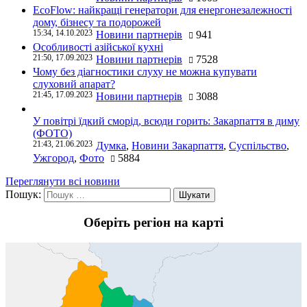
EcoFlow: найкращі генератори для енергонезалежності
дому, бізнесу та подорожей
15:34, 14.10.2023
Новини партнерів
941
Особливості азійської кухні
21:50, 17.09.2023
Новини партнерів
7528
Чому без діагностики слуху не можна купувати
слуховий апарат?
21:45, 17.09.2023
Новини партнерів
3088
У повітрі їдкий сморід, всюди горить: Закарпаття в диму
(ФОТО)
21:43, 21.06.2023
Думка
,
Новини Закарпаття
,
Суспільство
,
Ужгород
,
Фото
5884
Переглянути всі новини
Пошук:
Оберіть регіон на карті