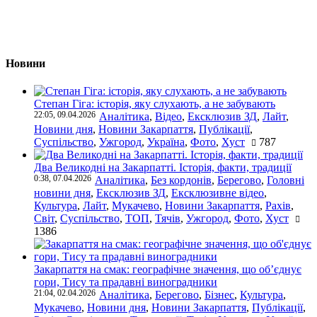
Новини
Степан Гіга: історія, яку слухають, а не забувають
22:05, 09.04.2026
Аналітика
,
Відео
,
Ексклюзив ЗД
,
Лайт
,
Новини дня
,
Новини Закарпаття
,
Публікації
,
Суспільство
,
Ужгород
,
Україна
,
Фото
,
Хуст
787
Два Великодні на Закарпатті. Історія, факти, традиції
0:38, 07.04.2026
Аналітика
,
Без кордонів
,
Берегово
,
Головні
новини дня
,
Ексклюзив ЗД
,
Ексклюзивне відео
,
Культура
,
Лайт
,
Мукачево
,
Новини Закарпаття
,
Рахів
,
Світ
,
Суспільство
,
ТОП
,
Тячів
,
Ужгород
,
Фото
,
Хуст
1386
Закарпаття на смак: географічне значення, що об’єднує
гори, Тису та прадавні виноградники
21:04, 02.04.2026
Аналітика
,
Берегово
,
Бізнес
,
Культура
,
Мукачево
,
Новини дня
,
Новини Закарпаття
,
Публікації
,