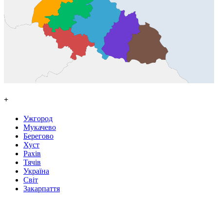
+
Ужгород
Мукачево
Берегово
Хуст
Рахів
Тячів
Україна
Світ
Закарпаття