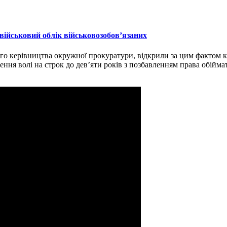
 військовий облік військовозобов’язаних
ного керівництва окружної прокуратури, відкрили за цим фактом 
лення волі на строк до дев’яти років з позбавленням права обійм