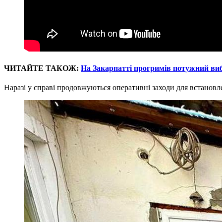
ЧИТАЙТЕ ТАКОЖ:
На Закарпатті прогримів потужний виб
Наразі у справі продовжуються оперативні заходи для встановле