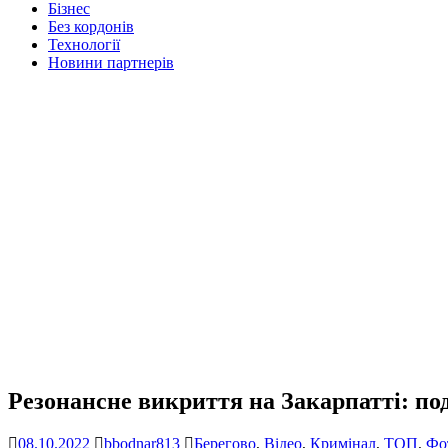
Бізнес
Без кордонів
Технології
Новини партнерів
Резонансне викриття на Закарпатті: по
08.10.2022
bbodnar813
Берегово
,
Відео
,
Кримінал
,
ТОП
,
Фо