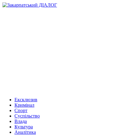
Ексклюзив
Кримінал
Спорт
Суспільство
Влада
Культура
Аналітика