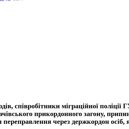
одів, співробітники міграційної поліції 
чівського прикордонного загону, припи
 переправлення через держкордон осіб, я