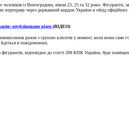
чоловіків із Виноградова, віком 23, 25 та 32 роки. Фігуранти, за
ли переправу через державний кордон України в обхід офіційних
арія: опубліковано відео
(ВІДЕО)
овмисників разом з групою клієнтів у момент, коли вони саме гот
йдеться в повідомленні.
 що фігурантів, відповідно до статті 208 КПК України, буде поміщ