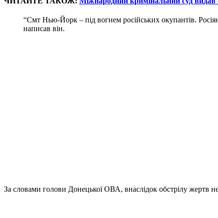
ЧИТАЙТЕ ТАКОЖ:
Міжнародний кримінальний суд видав о
“Смт Нью-Йорк – під вогнем російських окупантів. Росія
написав він.
За словами голови Донецької ОВА, внаслідок обстрілу жертв н