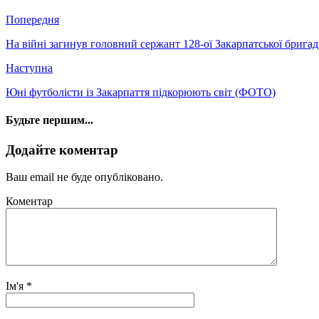
Попередня
На війні загинув головний сержант 128-ої Закарпатської бриг
Наступна
Юні футболісти із Закарпаття підкорюють світ (ФОТО)
Будьте першим...
Додайте коментар
Ваш email не буде опубліковано.
Коментар
Ім'я
*