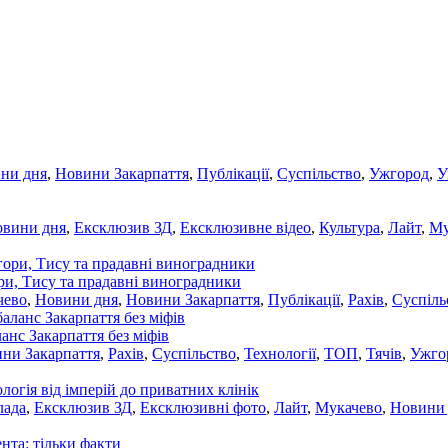
ни дня
,
Новини Закарпаття
,
Публікації
,
Суспільство
,
Ужгород
,
У
овини дня
,
Ексклюзив ЗД
,
Ексклюзивне відео
,
Культура
,
Лайт
,
Му
ори, Тису та прадавні виноградники
чево
,
Новини дня
,
Новини Закарпаття
,
Публікації
,
Рахів
,
Суспіль
ланс Закарпаття без міфів
ни Закарпаття
,
Рахів
,
Суспільство
,
Технології
,
ТОП
,
Тячів
,
Ужго
ологія від імперій до приватних клінік
лада
,
Ексклюзив ЗД
,
Ексклюзивні фото
,
Лайт
,
Мукачево
,
Новини
нта: тільки факти