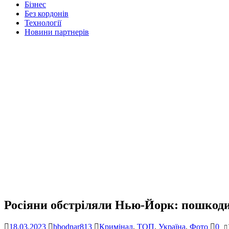
Бізнес
Без кордонів
Технології
Новини партнерів
Росіяни обстріляли Нью-Йорк: пошкод
18.03.2023
bbodnar813
Кримінал
,
ТОП
,
Україна
,
Фото
0