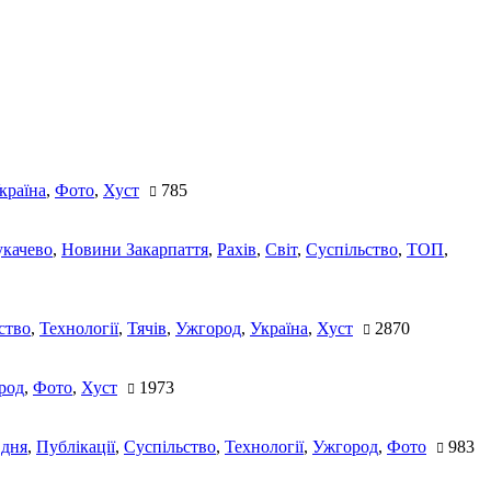
країна
,
Фото
,
Хуст
785
качево
,
Новини Закарпаття
,
Рахів
,
Світ
,
Суспільство
,
ТОП
,
ство
,
Технології
,
Тячів
,
Ужгород
,
Україна
,
Хуст
2870
род
,
Фото
,
Хуст
1973
 дня
,
Публікації
,
Суспільство
,
Технології
,
Ужгород
,
Фото
983