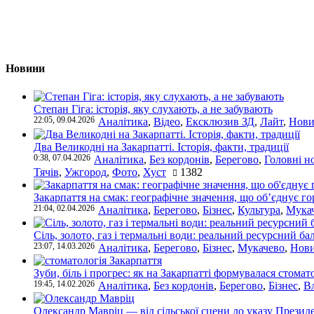
Новини
Степан Гіга: історія, яку слухають, а не забувають
22:05, 09.04.2026
Аналітика
,
Відео
,
Ексклюзив ЗД
,
Лайт
,
Нови
Два Великодні на Закарпатті. Історія, факти, традиції
0:38, 07.04.2026
Аналітика
,
Без кордонів
,
Берегово
,
Головні н
Тячів
,
Ужгород
,
Фото
,
Хуст
1382
Закарпаття на смак: географічне значення, що об’єднує г
21:04, 02.04.2026
Аналітика
,
Берегово
,
Бізнес
,
Культура
,
Мука
Сіль, золото, газ і термальні води: реальний ресурсний ба
23:07, 14.03.2026
Аналітика
,
Берегово
,
Бізнес
,
Мукачево
,
Нови
Зуби, біль і прогрес: як на Закарпатті формувалася стомат
19:45, 14.02.2026
Аналітика
,
Без кордонів
,
Берегово
,
Бізнес
,
В
Олександр Мавріц — від сільської сцени до указу Президе