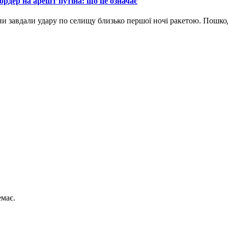
рдер на арешт путіна: що це означає
ни завдали удару по селищу близько першої ночі ракетою. Пошкод
емає.