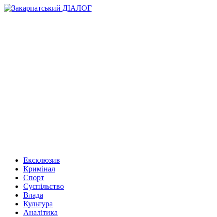
Ексклюзив
Кримінал
Спорт
Суспільство
Влада
Культура
Аналітика