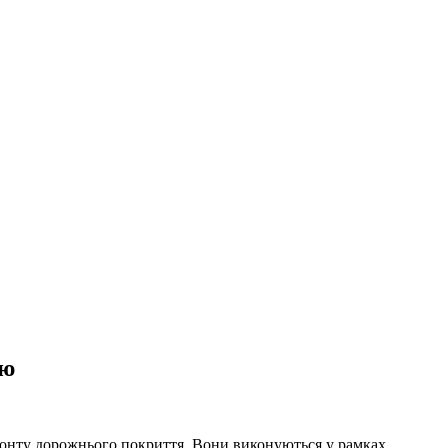
ою
емонту дорожнього покриття. Вони виконуються у рамках