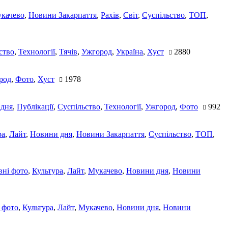
качево
,
Новини Закарпаття
,
Рахів
,
Світ
,
Суспільство
,
ТОП
,
ство
,
Технології
,
Тячів
,
Ужгород
,
Україна
,
Хуст
2880
род
,
Фото
,
Хуст
1978
 дня
,
Публікації
,
Суспільство
,
Технології
,
Ужгород
,
Фото
992
ра
,
Лайт
,
Новини дня
,
Новини Закарпаття
,
Суспільство
,
ТОП
,
ні фото
,
Культура
,
Лайт
,
Мукачево
,
Новини дня
,
Новини
 фото
,
Культура
,
Лайт
,
Мукачево
,
Новини дня
,
Новини