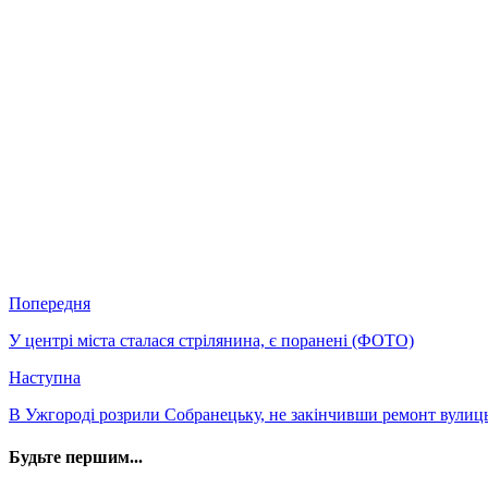
Попередня
У центрі міста сталася стрілянина, є поранені (ФОТО)
Наступна
В Ужгороді розрили Собранецьку, не закінчивши ремонт вулиц
Будьте першим...