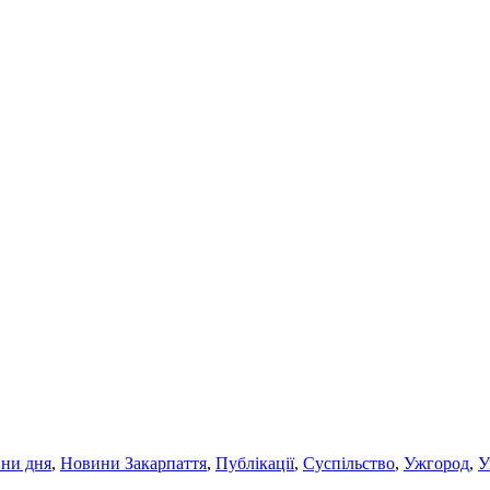
ни дня
,
Новини Закарпаття
,
Публікації
,
Суспільство
,
Ужгород
,
У