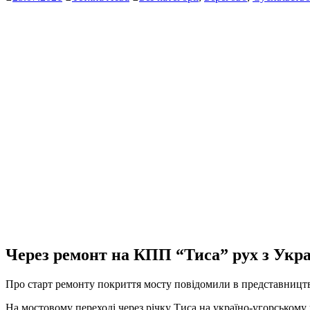
Через ремонт на КПП “Тиса” рух з Укра
Про старт ремонту покриття мосту повідомили в представницт
На мостовому переході через річку Тиса на україно-угорському