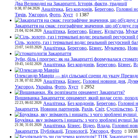
Два Великодні на Закарпатті. Історія, факти, традиції
0:38, 07.04.2026
Аналітика
,
Без кордонів
,
Берегово
,
Головні н
Тячів
,
Ужгород
,
Фото
,
Хуст
1387
Закарпаття на смак: географічне значення, що об’єднує г
21:04, 02.04.2026
Аналітика
,
Берегово
,
Бізнес
,
Культура
,
Мука
Сіль, золото, газ і термальні води: реальний ресурсний ба
23:07, 14.03.2026
Аналітика
,
Берегово
,
Бізнес
,
Мукачево
,
Нови
Зуби, біль і прогрес: як на Закарпатті формувалася стомат
19:45, 14.02.2026
Аналітика
,
Без кордонів
,
Берегово
,
Бізнес
,
В
Олександр Мавріц — від сільської сцени до указу Президе
21:38, 07.02.2026
Аналітика
,
Бізнес
,
Головні новини дня
,
Дум
Ужгород
,
Україна
,
Фото
,
Хуст
2952
Вишиванка Закарпаття: орнамент, який видає село, поход
22:23, 06.02.2026
Аналітика
,
Без кордонів
,
Берегово
,
Головні 
Закарпаття
,
Новини партнерів
,
Рахів
,
Світ
,
Суспільство
,
Т
Бруківка, яку знімають і нищать: з чого зроблені вулиці З
21:30, 31.01.2026
Аналітика
,
Бізнес
,
Відео
,
Влада
,
Головні нов
Закарпаття
,
Публікації
,
Технології
,
Ужгород
,
Фото
1038