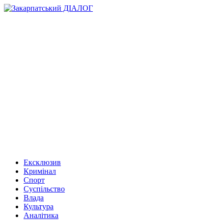
Ексклюзив
Кримінал
Спорт
Суспільство
Влада
Культура
Аналітика