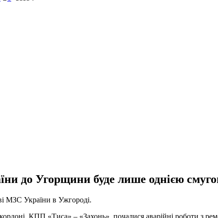
їни до Угорщини буде лише однією смуг
ві МЗС України в Ужгороді.
 кордоні, КПП «Тиса» – «Захонь», почалися аварійні роботи з р