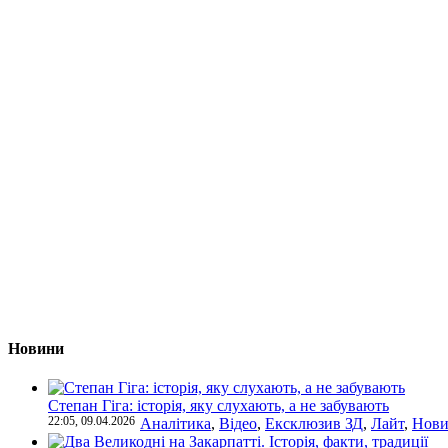
Новини
Степан Гіга: історія, яку слухають, а не забувають
22:05, 09.04.2026
Аналітика
,
Відео
,
Ексклюзив ЗД
,
Лайт
,
Нови