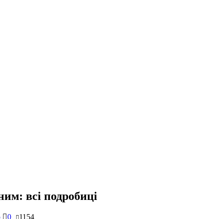
ним: всі подробиці
о
0
1154