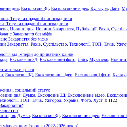
овини дня
,
Ексклюзив ЗД
,
Ексклюзивне відео
,
Культура
,
Лайт
,
Му
ори, Тису та прадавні виноградники
чево
,
Новини дня
,
Новини Закарпаття
,
Публікації
,
Рахів
,
Суспіль
ланс Закарпаття без міфів
ни Закарпаття
,
Рахів
,
Суспільство
,
Технології
,
ТОП
,
Тячів
,
Ужго
ологія від імперій до приватних клінік
лада
,
Ексклюзив ЗД
,
Ексклюзивні фото
,
Лайт
,
Мукачево
,
Новини
нта: тільки факти
ка
,
Ексклюзив ЗД
,
Ексклюзивне відео
,
Ексклюзивні фото
,
Культу
ження і соціальний статус
новини дня
,
Думка
,
Ексклюзив ЗД
,
Ексклюзивне відео
,
Ексклюзив
ехнології
,
ТОП
,
Тячів
,
Ужгород
,
Україна
,
Фото
,
Хуст
1122
акарпаття?
ини дня
,
Думка
,
Ексклюзив ЗД
,
Ексклюзивне відео
,
Ексклюзивні