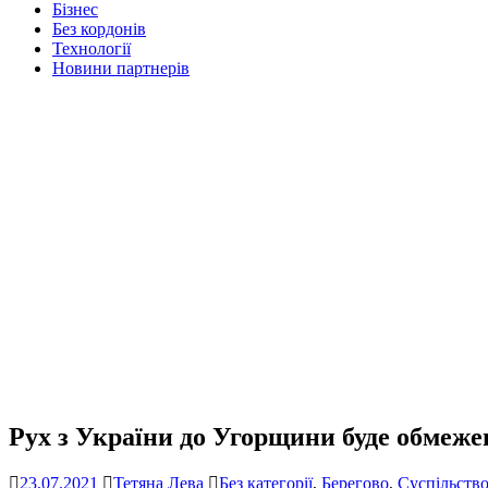
Бізнес
Без кордонів
Технології
Новини партнерів
Рух з України до Угорщини буде обмеже
23.07.2021
Тетяна Лева
Без категорії
,
Берегово
,
Суспільств