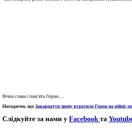
Вічна слава і пам’ять Герою…
Нагадаємо, що
Закарпаття знову втратило Героя на війні: о
Слідкуйте за нами у
Facebook
та
Youtube