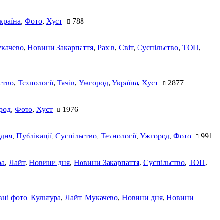
країна
,
Фото
,
Хуст
788
качево
,
Новини Закарпаття
,
Рахів
,
Світ
,
Суспільство
,
ТОП
,
ство
,
Технології
,
Тячів
,
Ужгород
,
Україна
,
Хуст
2877
род
,
Фото
,
Хуст
1976
 дня
,
Публікації
,
Суспільство
,
Технології
,
Ужгород
,
Фото
991
ра
,
Лайт
,
Новини дня
,
Новини Закарпаття
,
Суспільство
,
ТОП
,
ні фото
,
Культура
,
Лайт
,
Мукачево
,
Новини дня
,
Новини