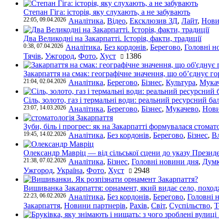
Степан Гіга: історія, яку слухають, а не забувають
22:05, 09.04.2026
Аналітика
,
Відео
,
Ексклюзив ЗД
,
Лайт
,
Нови
Два Великодні на Закарпатті. Історія, факти, традиції
0:38, 07.04.2026
Аналітика
,
Без кордонів
,
Берегово
,
Головні н
Тячів
,
Ужгород
,
Фото
,
Хуст
1386
Закарпаття на смак: географічне значення, що об’єднує г
21:04, 02.04.2026
Аналітика
,
Берегово
,
Бізнес
,
Культура
,
Мука
Сіль, золото, газ і термальні води: реальний ресурсний ба
23:07, 14.03.2026
Аналітика
,
Берегово
,
Бізнес
,
Мукачево
,
Нови
Зуби, біль і прогрес: як на Закарпатті формувалася стомат
19:45, 14.02.2026
Аналітика
,
Без кордонів
,
Берегово
,
Бізнес
,
В
Олександр Мавріц — від сільської сцени до указу Президе
21:38, 07.02.2026
Аналітика
,
Бізнес
,
Головні новини дня
,
Дум
Ужгород
,
Україна
,
Фото
,
Хуст
2948
Вишиванка Закарпаття: орнамент, який видає село, поход
22:23, 06.02.2026
Аналітика
,
Без кордонів
,
Берегово
,
Головні 
Закарпаття
,
Новини партнерів
,
Рахів
,
Світ
,
Суспільство
,
Т