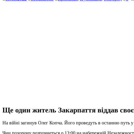
Ще один житель Закарпаття віддав своє
На війні загинув Олег Копча. Його проведуть в останню путь у 
Чин похорону розпочнеться о 13:00 на набережній Незалежност