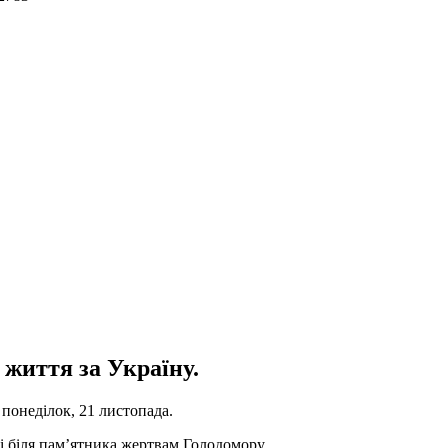
 життя за Україну.
понеділок, 21 листопада.
і біля пам’ятника жертвам Голодомору.