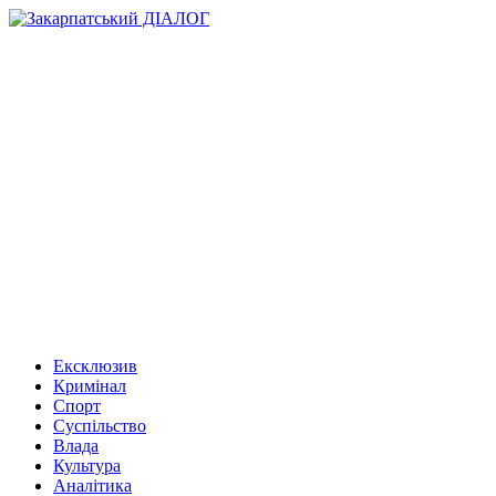
Ексклюзив
Кримінал
Спорт
Суспільство
Влада
Культура
Аналітика