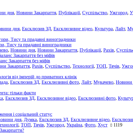
ни дня
,
Новини Закарпаття
,
Публікації
,
Суспільство
,
Ужгород
,
У
овини дня
,
Ексклюзив ЗД
,
Ексклюзивне відео
,
Культура
,
Лайт
,
Му
ори, Тису та прадавні виноградники
чево
,
Новини дня
,
Новини Закарпаття
,
Публікації
,
Рахів
,
Суспіль
ланс Закарпаття без міфів
ни Закарпаття
,
Рахів
,
Суспільство
,
Технології
,
ТОП
,
Тячів
,
Ужго
ологія від імперій до приватних клінік
лада
,
Ексклюзив ЗД
,
Ексклюзивні фото
,
Лайт
,
Мукачево
,
Новини
нта: тільки факти
ка
,
Ексклюзив ЗД
,
Ексклюзивне відео
,
Ексклюзивні фото
,
Культу
ження і соціальний статус
новини дня
,
Думка
,
Ексклюзив ЗД
,
Ексклюзивне відео
,
Ексклюзив
ехнології
,
ТОП
,
Тячів
,
Ужгород
,
Україна
,
Фото
,
Хуст
1119