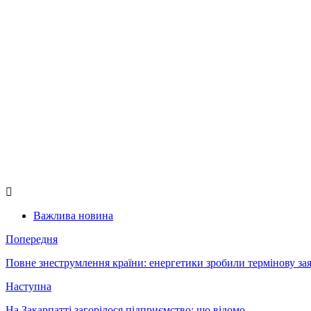
Важлива новина
Попередня
Повне знеструмлення країни: енергетики зробили термінову за
Наступна
На Закарпатті загорілося підприємство: що відомо