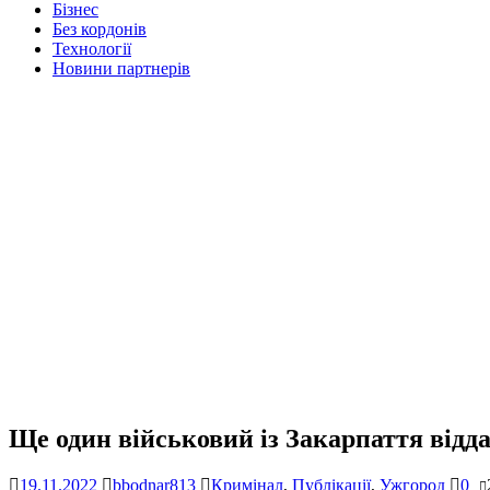
Бізнес
Без кордонів
Технології
Новини партнерів
Ще один військовий із Закарпаття відд
19.11.2022
bbodnar813
Кримінал
,
Публікації
,
Ужгород
0