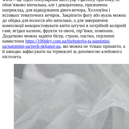
обов’язково вінчальна, але і декоративна, призначена
наприклад, для відвідування дівич-вечора, Хеллоуїна і
всіляких тематичних вечірок. Закріпити фату або вуаль можна
до обідка для волосся або шпильки, а для завершення
композиції використовувати квіти штучні в потрібній колірній
гамі, ягідки калини, фрукти та овочі, пір’їнки, помпони.
Додатково можна задіяти бісер, стрази, паєтки, перлинні
намистини
https://100idey.com.ua/bizhuterija-ta-namistini-
ua/namistini-ua/perli-skljanni-ua
, які можна не тільки пришити, а
й швидко зафіксувати на термоклеї за допомогою клейового
пістолета.