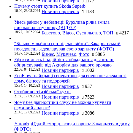
Новини партнерів
1177
Почему стоит купить Skoda Superb
16:06, 23.08.2024
Новини партнерів
1183
Увесь район у небезпеці: Бурхлива річка змила
високовольтну опору (ВІДЕО)
18:27, 10.02.2024
Берегово
,
Відео
,
Суспільство
,
ТОП
4217
“Більше мільйона грн під час війни”: Закарпатський
посадовець задекларував свою зарплату (ФОТО)
14:37, 10.02.2024
Бізнес
,
Мукачево
,
Фото
5885
Ефективність і надійність: обладнання для штанг
обприскувачів від Agroplast для вашого врожаю
22:08, 04.11.2023
Новини партнерів
1002
EcoFlow: найкращі генератори для енергонезалежності
дому, бізнесу та подорожей
15:34, 14.10.2023
Новини партнерів
937
Особливості азійської кухні
21:50, 17.09.2023
Новини партнерів
7523
Чому без діагностики слуху не можна купувати
слуховий апарат?
21:45, 17.09.2023
Новини партнерів
3086
У повітрі їдкий сморід, всюди горить: Закарпаття в диму
(ФОТО)