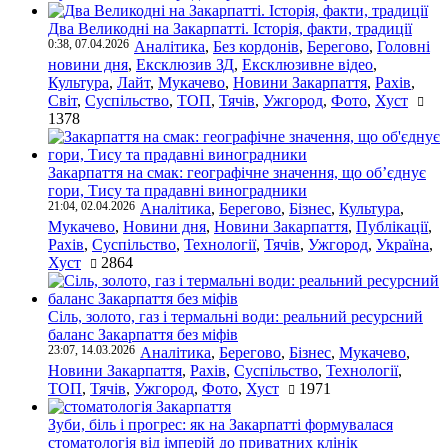
Два Великодні на Закарпатті. Історія, факти, традиції
0:38, 07.04.2026
Аналітика
,
Без кордонів
,
Берегово
,
Головні
новини дня
,
Ексклюзив ЗД
,
Ексклюзивне відео
,
Культура
,
Лайт
,
Мукачево
,
Новини Закарпаття
,
Рахів
,
Світ
,
Суспільство
,
ТОП
,
Тячів
,
Ужгород
,
Фото
,
Хуст
1378
Закарпаття на смак: географічне значення, що об’єднує
гори, Тису та прадавні виноградники
21:04, 02.04.2026
Аналітика
,
Берегово
,
Бізнес
,
Культура
,
Мукачево
,
Новини дня
,
Новини Закарпаття
,
Публікації
,
Рахів
,
Суспільство
,
Технології
,
Тячів
,
Ужгород
,
Україна
,
Хуст
2864
Сіль, золото, газ і термальні води: реальний ресурсний
баланс Закарпаття без міфів
23:07, 14.03.2026
Аналітика
,
Берегово
,
Бізнес
,
Мукачево
,
Новини Закарпаття
,
Рахів
,
Суспільство
,
Технології
,
ТОП
,
Тячів
,
Ужгород
,
Фото
,
Хуст
1971
Зуби, біль і прогрес: як на Закарпатті формувалася
стоматологія від імперій до приватних клінік