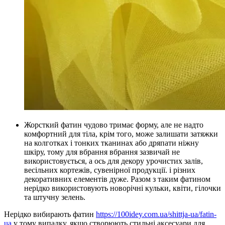
Жорсткий фатин чудово тримає форму, але не надто
комфортний для тіла, крім того, може залишати затяжки
на колготках і тонких тканинах або дряпати ніжну
шкіру, тому для вбрання вбрання зазвичай не
використовується, а ось для декору урочистих залів,
весільних кортежів, сувенірної продукції. і різних
декоративних елементів дуже. Разом з таким фатином
нерідко використовують новорічні кульки, квіти, гілочки
та штучну зелень.
Нерідко вибирають фатин
https://100idey.com.ua/shittja-ua/fatin-
ua
у тому випадку, якщо створюють стильні аксесуари для