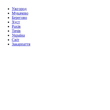
Ужгород
Мукачево
Берегово
Хуст
Рахів
Тячів
Україна
Світ
Закарпаття