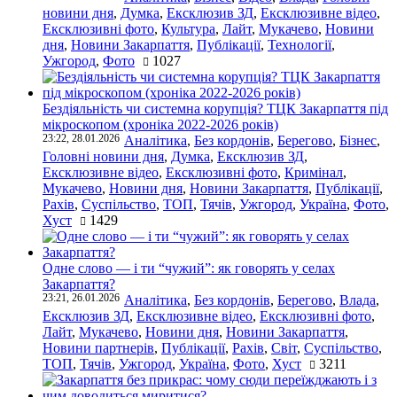
новини дня
,
Думка
,
Ексклюзив ЗД
,
Ексклюзивне відео
,
Ексклюзивні фото
,
Культура
,
Лайт
,
Мукачево
,
Новини
дня
,
Новини Закарпаття
,
Публікації
,
Технології
,
Ужгород
,
Фото
1027
Бездіяльність чи системна корупція? ТЦК Закарпаття під
мікроскопом (хроніка 2022-2026 років)
23:22, 28.01.2026
Аналітика
,
Без кордонів
,
Берегово
,
Бізнес
,
Головні новини дня
,
Думка
,
Ексклюзив ЗД
,
Ексклюзивне відео
,
Ексклюзивні фото
,
Кримінал
,
Мукачево
,
Новини дня
,
Новини Закарпаття
,
Публікації
,
Рахів
,
Суспільство
,
ТОП
,
Тячів
,
Ужгород
,
Україна
,
Фото
,
Хуст
1429
Одне слово — і ти “чужий”: як говорять у селах
Закарпаття?
23:21, 26.01.2026
Аналітика
,
Без кордонів
,
Берегово
,
Влада
,
Ексклюзив ЗД
,
Ексклюзивне відео
,
Ексклюзивні фото
,
Лайт
,
Мукачево
,
Новини дня
,
Новини Закарпаття
,
Новини партнерів
,
Публікації
,
Рахів
,
Світ
,
Суспільство
,
ТОП
,
Тячів
,
Ужгород
,
Україна
,
Фото
,
Хуст
3211