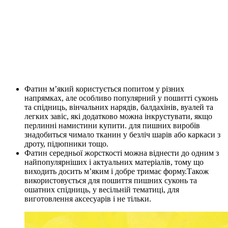
Фатин м’який користується попитом у різних
напрямках, але особливо популярний у пошитті суконь
та спідниць, вінчальних нарядів, балдахінів, вуалей та
легких завіс, які додатково можна інкрустувати, якщо
перлинні намистини купити. для пишних виробів
знадобиться чимало тканин у безліч шарів або каркаси з
дроту, підюпники тощо.
Фатин середньої жорсткості можна віднести до одним з
найпопулярніших і актуальних матеріалів, тому що
виходить досить м’яким і добре тримає форму.Також
використовується для пошиття пишних суконь та
ошатних спідниць, у весільній тематиці, для
виготовлення аксесуарів і не тільки.