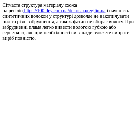
Сітчаста структура матеріалу схожа
на регілін
https://100idey.com.ua/dekor-ua/regilin-ua
і наявність
синтетичних волокон у структурі дозволяє не накопичувати
пил та різні забруднення, а також фатин не вбирає вологу. При
забрудненні пляма легко вивести вологою губкою або
серветкою, але при необхідності ви завжди зможете випрати
виріб повністю.