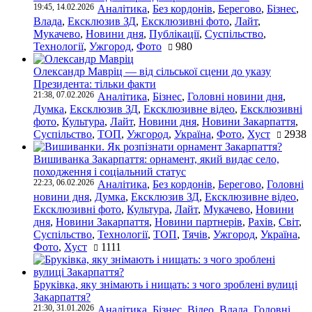
19:45, 14.02.2026
Аналітика
,
Без кордонів
,
Берегово
,
Бізнес
,
Влада
,
Ексклюзив ЗД
,
Ексклюзивні фото
,
Лайт
,
Мукачево
,
Новини дня
,
Публікації
,
Суспільство
,
Технології
,
Ужгород
,
Фото
980
Олександр Мавріц — від сільської сцени до указу
Президента: тільки факти
21:38, 07.02.2026
Аналітика
,
Бізнес
,
Головні новини дня
,
Думка
,
Ексклюзив ЗД
,
Ексклюзивне відео
,
Ексклюзивні
фото
,
Культура
,
Лайт
,
Новини дня
,
Новини Закарпаття
,
Суспільство
,
ТОП
,
Ужгород
,
Україна
,
Фото
,
Хуст
2938
Вишиванка Закарпаття: орнамент, який видає село,
походження і соціальний статус
22:23, 06.02.2026
Аналітика
,
Без кордонів
,
Берегово
,
Головні
новини дня
,
Думка
,
Ексклюзив ЗД
,
Ексклюзивне відео
,
Ексклюзивні фото
,
Культура
,
Лайт
,
Мукачево
,
Новини
дня
,
Новини Закарпаття
,
Новини партнерів
,
Рахів
,
Світ
,
Суспільство
,
Технології
,
ТОП
,
Тячів
,
Ужгород
,
Україна
,
Фото
,
Хуст
1111
Бруківка, яку знімають і нищать: з чого зроблені вулиці
Закарпаття?
21:30, 31.01.2026
Аналітика
,
Бізнес
,
Відео
,
Влада
,
Головні