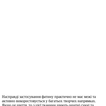
Насправді застосування фатину практично не має межі та
активно використовується у багатьох творчих напрямках.
Якщо це шиття, то з цієї тканини шиють ошатні сукні та