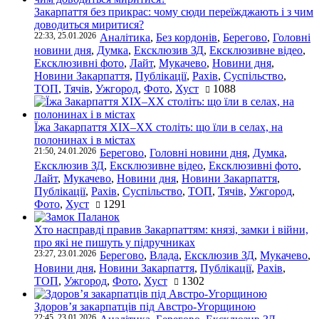
Закарпаття без прикрас: чому сюди переїжджають і з чим
доводиться миритися?
22:33, 25.01.2026
Аналітика
,
Без кордонів
,
Берегово
,
Головні
новини дня
,
Думка
,
Ексклюзив ЗД
,
Ексклюзивне відео
,
Ексклюзивні фото
,
Лайт
,
Мукачево
,
Новини дня
,
Новини Закарпаття
,
Публікації
,
Рахів
,
Суспільство
,
ТОП
,
Тячів
,
Ужгород
,
Фото
,
Хуст
1088
Їжа Закарпаття ХІХ–ХХ століть: що їли в селах, на
полонинах і в містах
21:50, 24.01.2026
Берегово
,
Головні новини дня
,
Думка
,
Ексклюзив ЗД
,
Ексклюзивне відео
,
Ексклюзивні фото
,
Лайт
,
Мукачево
,
Новини дня
,
Новини Закарпаття
,
Публікації
,
Рахів
,
Суспільство
,
ТОП
,
Тячів
,
Ужгород
,
Фото
,
Хуст
1291
Хто насправді правив Закарпаттям: князі, замки і війни,
про які не пишуть у підручниках
23:27, 23.01.2026
Берегово
,
Влада
,
Ексклюзив ЗД
,
Мукачево
,
Новини дня
,
Новини Закарпаття
,
Публікації
,
Рахів
,
ТОП
,
Ужгород
,
Фото
,
Хуст
1302
Здоров’я закарпатців під Австро-Угорщиною
22:45, 23.01.2026