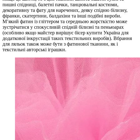
пишні спідниці, балетні пачки, танцювальні костюми,
декоративну та фату для наречених, деяку спідню білизну,
фіранки, скатертини, балдахіни та інші подібні вироби.
М’який фатин із гліттером та середньою жорсткістю може
зустрічатися у спокусливій спідній білизні та пеньюарах
(особливо якщо майстер вирішує бісер купити Україна для
додаткової інкрустації таких текстильних виробів). Вбрання
для ляльок також може бути з фатинової тканини, як і
текстильні авторські іграшки.