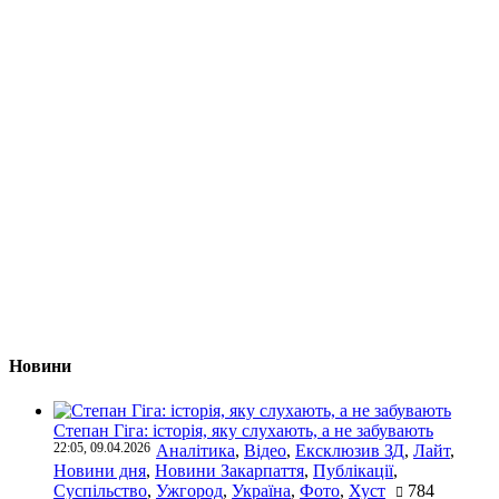
Новини
Степан Гіга: історія, яку слухають, а не забувають
22:05, 09.04.2026
Аналітика
,
Відео
,
Ексклюзив ЗД
,
Лайт
,
Новини дня
,
Новини Закарпаття
,
Публікації
,
Суспільство
,
Ужгород
,
Україна
,
Фото
,
Хуст
784