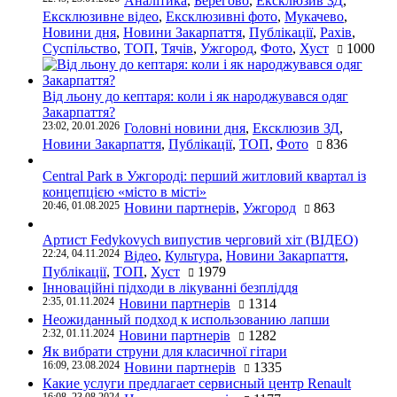
Аналітика
,
Берегово
,
Ексклюзив ЗД
,
Ексклюзивне відео
,
Ексклюзивні фото
,
Мукачево
,
Новини дня
,
Новини Закарпаття
,
Публікації
,
Рахів
,
Суспільство
,
ТОП
,
Тячів
,
Ужгород
,
Фото
,
Хуст
1000
Від льону до кептаря: коли і як народжувався одяг
Закарпаття?
23:02, 20.01.2026
Головні новини дня
,
Ексклюзив ЗД
,
Новини Закарпаття
,
Публікації
,
ТОП
,
Фото
836
Central Park в Ужгороді: перший житловий квартал із
концепцією «місто в місті»
20:46, 01.08.2025
Новини партнерів
,
Ужгород
863
Артист Fedykovych випустив черговий хіт (ВІДЕО)
22:24, 04.11.2024
Відео
,
Культура
,
Новини Закарпаття
,
Публікації
,
ТОП
,
Хуст
1979
Інноваційні підходи в лікуванні безпліддя
2:35, 01.11.2024
Новини партнерів
1314
Неожиданный подход к использованию лапши
2:32, 01.11.2024
Новини партнерів
1282
Як вибрати струни для класичної гітари
16:09, 23.08.2024
Новини партнерів
1335
Какие услуги предлагает сервисный центр Renault
16:08, 23.08.2024