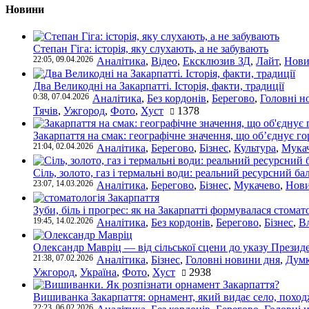
Новини
Степан Гіга: історія, яку слухають, а не забувають
22:05, 09.04.2026
Аналітика
,
Відео
,
Ексклюзив ЗД
,
Лайт
,
Нови
Два Великодні на Закарпатті. Історія, факти, традиції
0:38, 07.04.2026
Аналітика
,
Без кордонів
,
Берегово
,
Головні н
Тячів
,
Ужгород
,
Фото
,
Хуст
1378
Закарпаття на смак: географічне значення, що об’єднує г
21:04, 02.04.2026
Аналітика
,
Берегово
,
Бізнес
,
Культура
,
Мука
Сіль, золото, газ і термальні води: реальний ресурсний ба
23:07, 14.03.2026
Аналітика
,
Берегово
,
Бізнес
,
Мукачево
,
Нови
Зуби, біль і прогрес: як на Закарпатті формувалася стомат
19:45, 14.02.2026
Аналітика
,
Без кордонів
,
Берегово
,
Бізнес
,
В
Олександр Мавріц — від сільської сцени до указу Президе
21:38, 07.02.2026
Аналітика
,
Бізнес
,
Головні новини дня
,
Дум
Ужгород
,
Україна
,
Фото
,
Хуст
2938
Вишиванка Закарпаття: орнамент, який видає село, поход
22:23, 06.02.2026