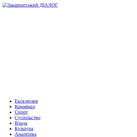
Ексклюзив
Кримінал
Спорт
Суспільство
Влада
Культура
Аналітика