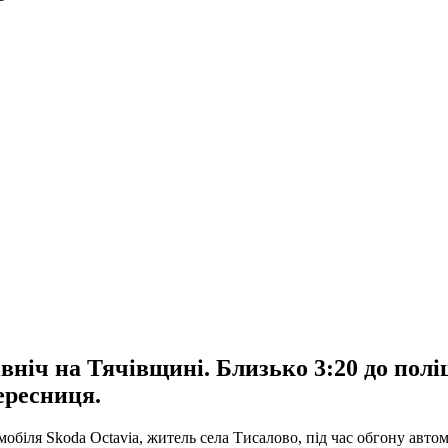
вніч на Тячівщині. Близько 3:20 до полі
ересниця.
мобіля Skoda Octavia, житель села Тисалово, під час обгону авто