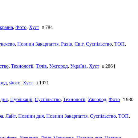
країна
,
Фото
,
Хуст
784
качево
,
Новини Закарпаття
,
Рахів
,
Світ
,
Суспільство
,
ТОП
,
ство
,
Технології
,
Тячів
,
Ужгород
,
Україна
,
Хуст
2864
род
,
Фото
,
Хуст
1971
 дня
,
Публікації
,
Суспільство
,
Технології
,
Ужгород
,
Фото
980
ра
,
Лайт
,
Новини дня
,
Новини Закарпаття
,
Суспільство
,
ТОП
,