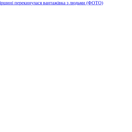
гірщині перекинулася вантажівка з людьми (ФОТО)