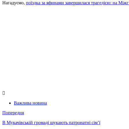
Нагадуємо,
поїздка за яфинами завершилася трагедією: на Між
Важлива новина
Попередня
В Мукачівській громаді шукають патронатні сім’ї