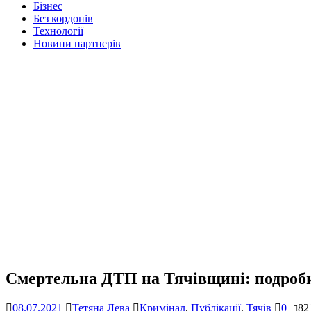
Бізнес
Без кордонів
Технології
Новини партнерів
Смертельна ДТП на Тячівщині: подроб
08.07.2021
Тетяна Лева
Кримінал
,
Публікації
,
Тячів
0
82