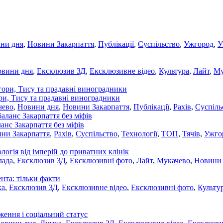
ни дня
,
Новини Закарпаття
,
Публікації
,
Суспільство
,
Ужгород
,
У
овини дня
,
Ексклюзив ЗД
,
Ексклюзивне відео
,
Культура
,
Лайт
,
Му
ори, Тису та прадавні виноградники
чево
,
Новини дня
,
Новини Закарпаття
,
Публікації
,
Рахів
,
Суспіль
ланс Закарпаття без міфів
ни Закарпаття
,
Рахів
,
Суспільство
,
Технології
,
ТОП
,
Тячів
,
Ужго
ологія від імперій до приватних клінік
лада
,
Ексклюзив ЗД
,
Ексклюзивні фото
,
Лайт
,
Мукачево
,
Новини
нта: тільки факти
ка
,
Ексклюзив ЗД
,
Ексклюзивне відео
,
Ексклюзивні фото
,
Культу
ження і соціальний статус