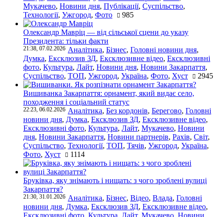
Мукачево
,
Новини дня
,
Публікації
,
Суспільство
,
Технології
,
Ужгород
,
Фото
985
Олександр Мавріц — від сільської сцени до указу
Президента: тільки факти
21:38, 07.02.2026
Аналітика
,
Бізнес
,
Головні новини дня
,
Думка
,
Ексклюзив ЗД
,
Ексклюзивне відео
,
Ексклюзивні
фото
,
Культура
,
Лайт
,
Новини дня
,
Новини Закарпаття
,
Суспільство
,
ТОП
,
Ужгород
,
Україна
,
Фото
,
Хуст
2945
Вишиванка Закарпаття: орнамент, який видає село,
походження і соціальний статус
22:23, 06.02.2026
Аналітика
,
Без кордонів
,
Берегово
,
Головні
новини дня
,
Думка
,
Ексклюзив ЗД
,
Ексклюзивне відео
,
Ексклюзивні фото
,
Культура
,
Лайт
,
Мукачево
,
Новини
дня
,
Новини Закарпаття
,
Новини партнерів
,
Рахів
,
Світ
,
Суспільство
,
Технології
,
ТОП
,
Тячів
,
Ужгород
,
Україна
,
Фото
,
Хуст
1114
Бруківка, яку знімають і нищать: з чого зроблені вулиці
Закарпаття?
21:30, 31.01.2026
Аналітика
,
Бізнес
,
Відео
,
Влада
,
Головні
новини дня
,
Думка
,
Ексклюзив ЗД
,
Ексклюзивне відео
,
Ексклюзивні фото
,
Культура
,
Лайт
,
Мукачево
,
Новини