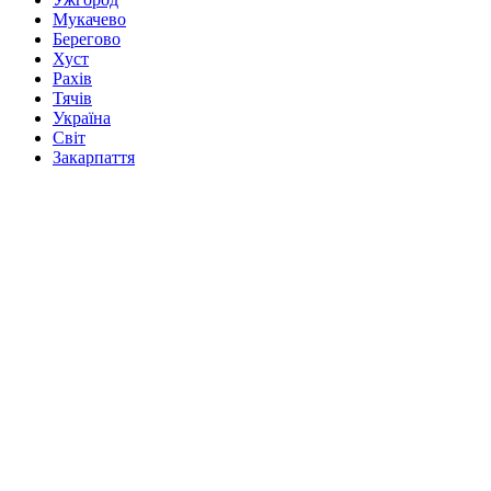
Мукачево
Берегово
Хуст
Рахів
Тячів
Україна
Світ
Закарпаття