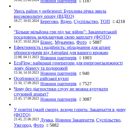
Новини партнерів
1187
Увесь район у небезпеці: Бурхлива річка змила
високовольтну опору (ВІДЕО)
18:27, 10.02.2024
Берегово
,
Відео
,
Суспільство
,
ТОП
4218
“Більше мільйона грн під час війни”: Закарпатський
посадовець задекларував свою зарплату (ФОТО)
14:37, 10.02.2024
Бізнес
,
Мукачево
,
Фото
5887
Ефективність і надійність: обладнання для штанг
обприскувачів від Agroplast для вашого врожаю
22:08, 04.11.2023
Новини партнерів
1003
EcoFlow: найкращі генератори для енергонезалежності
дому, бізнесу та подорожей
15:34, 14.10.2023
Новини партнерів
940
Особливості азійської кухні
21:50, 17.09.2023
Новини партнерів
7527
Чому без діагностики слуху не можна купувати
слуховий апарат?
21:45, 17.09.2023
Новини партнерів
3087
У повітрі їдкий сморід, всюди горить: Закарпаття в диму
(ФОТО)
21:43, 21.06.2023
Думка
,
Новини Закарпаття
,
Суспільство
,
Ужгород
,
Фото
5882