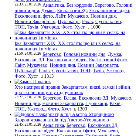
22:33, 25.01.2026
Аналітика
,
Без кордонів
,
Берегово
,
Головні
новини дня
,
Думка
,
Ексклюзив ЗД
,
Ексклюзивне відео
,
Ексклюзивні фото
,
Лайт
,
Мукачево
,
Новини дня
,
Новини Закарпаття
,
Публікації
,
Рахів
,
Суспільство
,
ТОП
,
Тячів
,
Ужгород
,
Фото
,
Хуст
1090
Їжа Закарпаття ХІХ–ХХ століть: що їли в селах, на
полонинах і в містах
21:50, 24.01.2026
Берегово
,
Головні новини дня
,
Думка
,
Ексклюзив ЗД
,
Ексклюзивне відео
,
Ексклюзивні фото
,
Лайт
,
Мукачево
,
Новини дня
,
Новини Закарпаття
,
Публікації
,
Рахів
,
Суспільство
,
ТОП
,
Тячів
,
Ужгород
,
Фото
,
Хуст
1313
Хто насправді правив Закарпаттям: князі, замки і війни,
про які не пишуть у підручниках
23:27, 23.01.2026
Берегово
,
Влада
,
Ексклюзив ЗД
,
Мукачево
,
Новини дня
,
Новини Закарпаття
,
Публікації
,
Рахів
,
ТОП
,
Ужгород
,
Фото
,
Хуст
1309
Здоров’я закарпатців під Австро-Угорщиною
22:45, 23.01.2026
Аналітика
,
Берегово
,
Ексклюзив ЗД
,
Ексклюзивне відео
,
Ексклюзивні фото
,
Мукачево
,