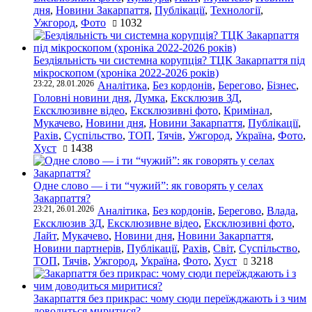
дня
,
Новини Закарпаття
,
Публікації
,
Технології
,
Ужгород
,
Фото
1032
Бездіяльність чи системна корупція? ТЦК Закарпаття під
мікроскопом (хроніка 2022-2026 років)
23:22, 28.01.2026
Аналітика
,
Без кордонів
,
Берегово
,
Бізнес
,
Головні новини дня
,
Думка
,
Ексклюзив ЗД
,
Ексклюзивне відео
,
Ексклюзивні фото
,
Кримінал
,
Мукачево
,
Новини дня
,
Новини Закарпаття
,
Публікації
,
Рахів
,
Суспільство
,
ТОП
,
Тячів
,
Ужгород
,
Україна
,
Фото
,
Хуст
1438
Одне слово — і ти “чужий”: як говорять у селах
Закарпаття?
23:21, 26.01.2026
Аналітика
,
Без кордонів
,
Берегово
,
Влада
,
Ексклюзив ЗД
,
Ексклюзивне відео
,
Ексклюзивні фото
,
Лайт
,
Мукачево
,
Новини дня
,
Новини Закарпаття
,
Новини партнерів
,
Публікації
,
Рахів
,
Світ
,
Суспільство
,
ТОП
,
Тячів
,
Ужгород
,
Україна
,
Фото
,
Хуст
3218
Закарпаття без прикрас: чому сюди переїжджають і з чим
доводиться миритися?