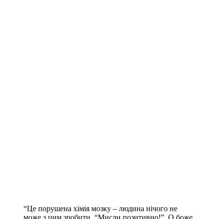
“Це порушена хімія мозку – людина нічого не
може з цим зробити. “Мисли позитивно!”. О боже,