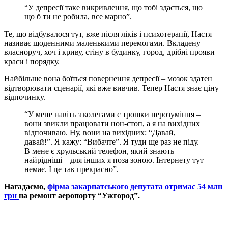
“У депресії таке викривлення, що тобі здається, що
що б ти не робила, все марно”.
Те, що відбувалося тут, вже після ліків і психотерапії, Настя
називає щоденними маленькими перемогами. Вкладену
власноруч, хоч і криву, стіну в будинку, город, дрібні прояви
краси і порядку.
Найбільше вона боїться повернення депресії – мозок здатен
відтворювати сценарії, які вже вивчив. Тепер Настя знає ціну
відпочинку.
“У мене навіть з колегами є трошки нерозуміння –
вони звикли працювати нон-стоп, а я на вихідних
відпочиваю. Ну, вони на вихідних: “Давай,
давай!”. Я кажу: “Вибачте”. Я туди ще раз не піду.
В мене є хрульський телефон, який знають
найрідніші – для інших я поза зоною. Інтернету тут
немає. І це так прекрасно”.
Нагадаємо,
фірма закарпатського депутата отримає 54 млн
грн
на ремонт аеропорту “Ужгород”.