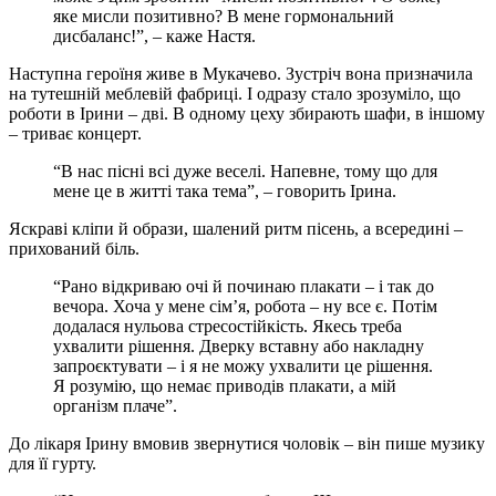
яке мисли позитивно? В мене гормональний
дисбаланс!”, – каже Настя.
Наступна героїня живе в Мукачево. Зустріч вона призначила
на тутешній меблевій фабриці. І одразу стало зрозуміло, що
роботи в Ірини – дві. В одному цеху збирають шафи, в іншому
– триває концерт.
“В нас пісні всі дуже веселі. Напевне, тому що для
мене це в житті така тема”, – говорить Ірина.
Яскраві кліпи й образи, шалений ритм пісень, а всередині –
прихований біль.
“Рано відкриваю очі й починаю плакати – і так до
вечора. Хоча у мене сім’я, робота – ну все є. Потім
додалася нульова стресостійкість. Якесь треба
ухвалити рішення. Дверку вставну або накладну
запроєктувати – і я не можу ухвалити це рішення.
Я розумію, що немає приводів плакати, а мій
організм плаче”.
До лікаря Ірину вмовив звернутися чоловік – він пише музику
для її гурту.