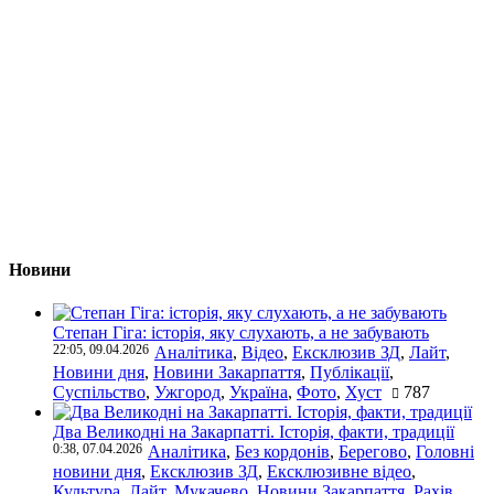
Новини
Степан Гіга: історія, яку слухають, а не забувають
22:05, 09.04.2026
Аналітика
,
Відео
,
Ексклюзив ЗД
,
Лайт
,
Новини дня
,
Новини Закарпаття
,
Публікації
,
Суспільство
,
Ужгород
,
Україна
,
Фото
,
Хуст
787
Два Великодні на Закарпатті. Історія, факти, традиції
0:38, 07.04.2026
Аналітика
,
Без кордонів
,
Берегово
,
Головні
новини дня
,
Ексклюзив ЗД
,
Ексклюзивне відео
,
Культура
,
Лайт
,
Мукачево
,
Новини Закарпаття
,
Рахів
,