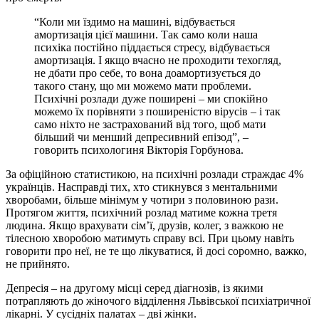
“Коли ми їздимо на машині, відбувається
амортизація цієї машини. Так само коли наша
психіка постійно піддається стресу, відбувається
амортизація. І якщо вчасно не проходити техогляд,
не дбати про себе, то вона доамортизується до
такого стану, що ми можемо мати проблеми.
Психічні розлади дуже поширені – ми спокійно
можемо їх порівняти з поширеністю вірусів – і так
само ніхто не застрахований від того, щоб мати
більший чи менший депресивний епізод”, –
говорить психологиня Вікторія Горбунова.
За офіційною статистикою, на психічні розлади страждає 4%
українців. Насправді тих, хто стикнувся з ментальними
хворобами, більше мінімум у чотири з половиною рази.
Протягом життя, психічний розлад матиме кожна третя
людина. Якщо врахувати сім’ї, друзів, колег, з важкою не
тілесною хворобою матимуть справу всі. При цьому навіть
говорити про неї, не те що лікуватися, й досі соромно, важко,
не прийнято.
Депресія – на другому місці серед діагнозів, із якими
потрапляють до жіночого відділення Львівської психіатричної
лікарні. У сусідніх палатах – дві жінки.