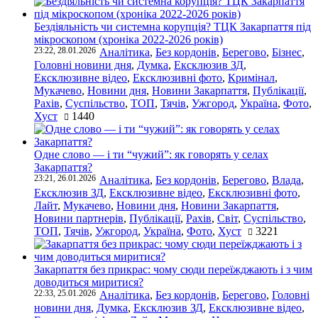
Бездіяльність чи системна корупція? ТЦК Закарпаття під
мікроскопом (хроніка 2022-2026 років)
23:22, 28.01.2026
Аналітика
,
Без кордонів
,
Берегово
,
Бізнес
,
Головні новини дня
,
Думка
,
Ексклюзив ЗД
,
Ексклюзивне відео
,
Ексклюзивні фото
,
Кримінал
,
Мукачево
,
Новини дня
,
Новини Закарпаття
,
Публікації
,
Рахів
,
Суспільство
,
ТОП
,
Тячів
,
Ужгород
,
Україна
,
Фото
,
Хуст
1440
Одне слово — і ти “чужий”: як говорять у селах
Закарпаття?
23:21, 26.01.2026
Аналітика
,
Без кордонів
,
Берегово
,
Влада
,
Ексклюзив ЗД
,
Ексклюзивне відео
,
Ексклюзивні фото
,
Лайт
,
Мукачево
,
Новини дня
,
Новини Закарпаття
,
Новини партнерів
,
Публікації
,
Рахів
,
Світ
,
Суспільство
,
ТОП
,
Тячів
,
Ужгород
,
Україна
,
Фото
,
Хуст
3221
Закарпаття без прикрас: чому сюди переїжджають і з чим
доводиться миритися?
22:33, 25.01.2026
Аналітика
,
Без кордонів
,
Берегово
,
Головні
новини дня
,
Думка
,
Ексклюзив ЗД
,
Ексклюзивне відео
,