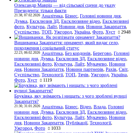
Олександр Мавріц — від сільської сцени до указу
Президента: тільки факти
21:38, 07.02.2026
Аналітика
,
Бізнес
,
Головні новини дня
,
Думка
,
Ексклюзив ЗД
,
Ексклюзивне відео
,
Ексклюзивні
фото
,
Культура
,
Лайт
,
Новини дня
,
Новини Закарпаття
,
Суспільство
,
ТОП
,
Ужгород
,
Україна
,
Фото
,
Хуст
2948
Вишиванка Закарпаття: орнамент, який видає село,
походження і соціальний статус
22:23, 06.02.2026
Аналітика
,
Без кордонів
,
Берегово
,
Головні
новини дня
,
Думка
,
Ексклюзив ЗД
,
Ексклюзивне відео
,
Ексклюзивні фото
,
Культура
,
Лайт
,
Мукачево
,
Новини
дня
,
Новини Закарпаття
,
Новини партнерів
,
Рахів
,
Світ
,
Суспільство
,
Технології
,
ТОП
,
Тячів
,
Ужгород
,
Україна
,
Фото
,
Хуст
1119
Бруківка, яку знімають і нищать: з чого зроблені вулиці
Закарпаття?
21:30, 31.01.2026
Аналітика
,
Бізнес
,
Відео
,
Влада
,
Головні
новини дня
,
Думка
,
Ексклюзив ЗД
,
Ексклюзивне відео
,
Ексклюзивні фото
,
Культура
,
Лайт
,
Мукачево
,
Новини
дня
,
Новини Закарпаття
,
Публікації
,
Технології
,
Ужгород
,
Фото
1033