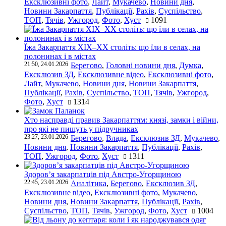
Ексклюзивні фото
,
Лайт
,
Мукачево
,
Новини дня
,
Новини Закарпаття
,
Публікації
,
Рахів
,
Суспільство
,
ТОП
,
Тячів
,
Ужгород
,
Фото
,
Хуст
1091
Їжа Закарпаття ХІХ–ХХ століть: що їли в селах, на
полонинах і в містах
21:50, 24.01.2026
Берегово
,
Головні новини дня
,
Думка
,
Ексклюзив ЗД
,
Ексклюзивне відео
,
Ексклюзивні фото
,
Лайт
,
Мукачево
,
Новини дня
,
Новини Закарпаття
,
Публікації
,
Рахів
,
Суспільство
,
ТОП
,
Тячів
,
Ужгород
,
Фото
,
Хуст
1314
Хто насправді правив Закарпаттям: князі, замки і війни,
про які не пишуть у підручниках
23:27, 23.01.2026
Берегово
,
Влада
,
Ексклюзив ЗД
,
Мукачево
,
Новини дня
,
Новини Закарпаття
,
Публікації
,
Рахів
,
ТОП
,
Ужгород
,
Фото
,
Хуст
1311
Здоров’я закарпатців під Австро-Угорщиною
22:45, 23.01.2026
Аналітика
,
Берегово
,
Ексклюзив ЗД
,
Ексклюзивне відео
,
Ексклюзивні фото
,
Мукачево
,
Новини дня
,
Новини Закарпаття
,
Публікації
,
Рахів
,
Суспільство
,
ТОП
,
Тячів
,
Ужгород
,
Фото
,
Хуст
1004