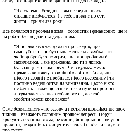
Згадувати події трирічної давнини їй і досі складно.
“Якась темна безодня – там всередині щось
страшне відбувалося. І у тебе вирване по суті
життя – три чи два роки”.
Все почалося з проблем вдома – особистих і фінансових, ще й
на роботі був дедлайн за дедлайном.
“Я почала весь час думати про смерть, про
самогубство – це була така ментальна жуйка – от
як би добре було померти, і всі мої проблеми б
закінчилися. Таке враження, що ти в якійсь
бульбашці. Чи в акваріумі. Чи в кульку. Немає
прямого контакту з зовнішнім світом. Ти сидиш,
нічого назовні не пробиває, нічого всередину і ти
постійно ведеш битви на виживання. Цього ніхто
не бачить – тому що стінки цього пузиря прозорі і
людям здається, що з тобою все ок, але тобі
зробити кожен крок важко”.
Саме безрадісність – не разову, а протягом щонайменше двох
тижнів – вважають головним проявом депресії. Поруч
крокують постійна втома, безсоння, безпідставне відчуття
провини, нездатність сконцентруватися і нав’язливі думки
про смерть.