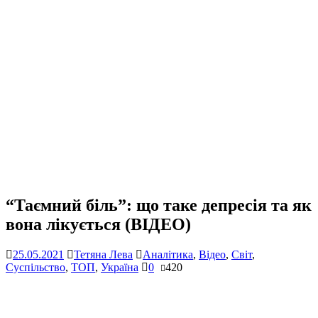
“Таємний біль”: що таке депресія та як
вона лікується (ВІДЕО)
25.05.2021
Тетяна Лева
Аналітика
,
Відео
,
Світ
,
Суспільство
,
ТОП
,
Україна
0
420