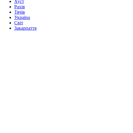
Хуст
Рахів
Тячів
Україна
Світ
Закарпаття