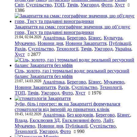
Світ
,
Суспільство
,
ТОП
,
Тячів
,
Ужгород
,
Фото
,
Хуст
1386
Закарпаття на смак: географічне значення, що об’єднує
гори, Тису та прадавні виноградники
21:04, 02.04.2026
Аналітика
,
Берегово
,
Бізнес
,
Культура
,
Мукачево
,
Новини дня
,
Новини Закарпаття
,
Публікації
,
Рахів
,
Суспільство
,
Технології
,
Тячів
,
Ужгород
,
Україна
,
Хуст
2877
Сіль, золото, газ і термальні води: реальний ресурсний
баланс Закарпаття без міфів
23:07, 14.03.2026
Аналітика
,
Берегово
,
Бізнес
,
Мукачево
,
Новини Закарпаття
,
Рахів
,
Суспільство
,
Технології
,
ТОП
,
Тячів
,
Ужгород
,
Фото
,
Хуст
1976
Зуби, біль і прогрес: як на Закарпатті формувалася
стоматологія від імперій до приватних клінік
19:45, 14.02.2026
Аналітика
,
Без кордонів
,
Берегово
,
Бізнес
,
Влада
,
Ексклюзив ЗД
,
Ексклюзивні фото
,
Лайт
,
Мукачево
,
Новини дня
,
Публікації
,
Суспільство
,
Технології
,
Ужгород
,
Фото
990