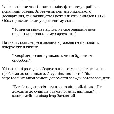
Їхні легені вже чисті – але на зміну фізичному прийшов
психічний розлад. За результатами американського
дослідження, так закінчується кожен п’ятий випадок COVID.
Обох привезли сюди у критичному стані.
“Тотальна відмова від їжі, на сьогоднішній день
пацієнтка на зондовому харчуванні”.
На такій стадії депресії людина відмовляється вставати,
ігнорує їжу й гігієну.
“Хворі депресивні уникають миття будь-яким
способом”.
Усі психічні розлади об’єднує одне – сам пацієнт не визнає
проблеми до останнього. А суспільство по той бік
заґратованих вікон замість допомогти завжди готове засудити.
“В тебе не депресія – ти просто лінивий/лінива. Це
доходить до суїцидів і дуже поганих наслідків”, –
каже сімейний лікар Ігор Заставний.