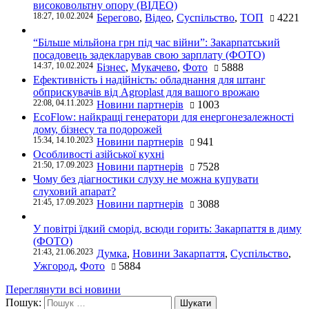
високовольтну опору (ВІДЕО)
18:27, 10.02.2024
Берегово
,
Відео
,
Суспільство
,
ТОП
4221
“Більше мільйона грн під час війни”: Закарпатський
посадовець задекларував свою зарплату (ФОТО)
14:37, 10.02.2024
Бізнес
,
Мукачево
,
Фото
5888
Ефективність і надійність: обладнання для штанг
обприскувачів від Agroplast для вашого врожаю
22:08, 04.11.2023
Новини партнерів
1003
EcoFlow: найкращі генератори для енергонезалежності
дому, бізнесу та подорожей
15:34, 14.10.2023
Новини партнерів
941
Особливості азійської кухні
21:50, 17.09.2023
Новини партнерів
7528
Чому без діагностики слуху не можна купувати
слуховий апарат?
21:45, 17.09.2023
Новини партнерів
3088
У повітрі їдкий сморід, всюди горить: Закарпаття в диму
(ФОТО)
21:43, 21.06.2023
Думка
,
Новини Закарпаття
,
Суспільство
,
Ужгород
,
Фото
5884
Переглянути всі новини
Пошук: