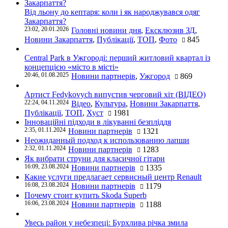
Від льону до кептаря: коли і як народжувався одяг
Закарпаття?
23:02, 20.01.2026
Головні новини дня
,
Ексклюзив ЗД
,
Новини Закарпаття
,
Публікації
,
ТОП
,
Фото
845
Central Park в Ужгороді: перший житловий квартал із
концепцією «місто в місті»
20:46, 01.08.2025
Новини партнерів
,
Ужгород
869
Артист Fedykovych випустив черговий хіт (ВІДЕО)
22:24, 04.11.2024
Відео
,
Культура
,
Новини Закарпаття
,
Публікації
,
ТОП
,
Хуст
1981
Інноваційні підходи в лікуванні безпліддя
2:35, 01.11.2024
Новини партнерів
1321
Неожиданный подход к использованию лапши
2:32, 01.11.2024
Новини партнерів
1283
Як вибрати струни для класичної гітари
16:09, 23.08.2024
Новини партнерів
1335
Какие услуги предлагает сервисный центр Renault
16:08, 23.08.2024
Новини партнерів
1179
Почему стоит купить Skoda Superb
16:06, 23.08.2024
Новини партнерів
1188
Увесь район у небезпеці: Бурхлива річка змила