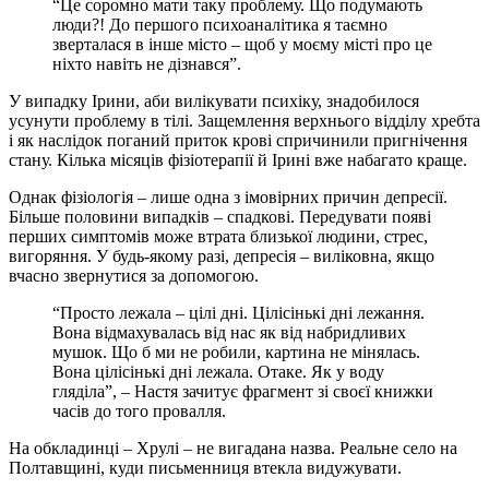
“Це соромно мати таку проблему. Що подумають
люди?! До першого психоаналітика я таємно
зверталася в інше місто – щоб у моєму місті про це
ніхто навіть не дізнався”.
У випадку Ірини, аби вилікувати психіку, знадобилося
усунути проблему в тілі. Защемлення верхнього відділу хребта
і як наслідок поганий приток крові спричинили пригнічення
стану. Кілька місяців фізіотерапії й Ірині вже набагато краще.
Однак фізіологія – лише одна з імовірних причин депресії.
Більше половини випадків – спадкові. Передувати появі
перших симптомів може втрата близької людини, стрес,
вигоряння. У будь-якому разі, депресія – виліковна, якщо
вчасно звернутися за допомогою.
“Просто лежала – цілі дні. Цілісінькі дні лежання.
Вона відмахувалась від нас як від набридливих
мушок. Що б ми не робили, картина не мінялась.
Вона цілісінькі дні лежала. Отаке. Як у воду
гляділа”, – Настя зачитує фрагмент зі своєї книжки
часів до того провалля.
На обкладинці – Хрулі – не вигадана назва. Реальне село на
Полтавщині, куди письменниця втекла видужувати.