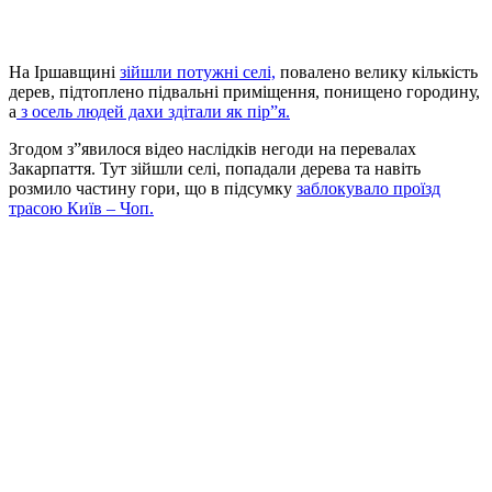
На Іршавщині
зійшли потужні селі,
повалено велику кількість
дерев, підтоплено підвальні приміщення, понищено городину,
а
з осель людей дахи здітали як пір”я.
Згодом з”явилося відео наслідків негоди на перевалах
Закарпаття. Тут зійшли селі, попадали дерева та навіть
розмило частину гори, що в підсумку
заблокувало проїзд
трасою Київ – Чоп.