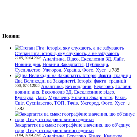
Новини
Степан Гіга: історія, яку слухають, а не забувають
22:05, 09.04.2026
Аналітика
,
Відео
,
Ексклюзив ЗД
,
Лайт
,
Новини дня
,
Новини Закарпаття
,
Публікації
,
Суспільство
,
Ужгород
,
Україна
,
Фото
,
Хуст
785
Два Великодні на Закарпатті. Історія, факти, традиції
0:38, 07.04.2026
Аналітика
,
Без кордонів
,
Берегово
,
Головні
новини дня
,
Ексклюзив ЗД
,
Ексклюзивне відео
,
Культура
,
Лайт
,
Мукачево
,
Новини Закарпаття
,
Рахів
,
Світ
,
Суспільство
,
ТОП
,
Тячів
,
Ужгород
,
Фото
,
Хуст
1382
Закарпаття на смак: географічне значення, що об’єднує
гори, Тису та прадавні виноградники
21:04, 02.04.2026
Аналітика
,
Берегово
,
Бізнес
,
Культура
,