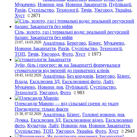
Мукачево
,
Новини дня
,
Новини Закарпаття
,
Публікації
,
Рахів
,
Суспільство
,
Технології
,
Тячів
,
Ужгород
,
Україна
,
Хуст
2871
Сіль, золото, газ і термальні води: реальний ресурсний
баланс Закарпаття без міфів
23:07, 14.03.2026
Аналітика
,
Берегово
,
Бізнес
,
Мукачево
,
Новини Закарпаття
,
Рахів
,
Суспільство
,
Технології
,
ТОП
,
Тячів
,
Ужгород
,
Фото
,
Хуст
1973
Зуби, біль і прогрес: як на Закарпатті формувалася
стоматологія від імперій до приватних клінік
19:45, 14.02.2026
Аналітика
,
Без кордонів
,
Берегово
,
Бізнес
,
Влада
,
Ексклюзив ЗД
,
Ексклюзивні фото
,
Лайт
,
Мукачево
,
Новини дня
,
Публікації
,
Суспільство
,
Технології
,
Ужгород
,
Фото
983
Олександр Мавріц — від сільської сцени до указу
Президента: тільки факти
21:38, 07.02.2026
Аналітика
,
Бізнес
,
Головні новини дня
,
Думка
,
Ексклюзив ЗД
,
Ексклюзивне відео
,
Ексклюзивні
фото
,
Культура
,
Лайт
,
Новини дня
,
Новини Закарпаття
,
Суспільство
,
ТОП
,
Ужгород
,
Україна
,
Фото
,
Хуст
2943