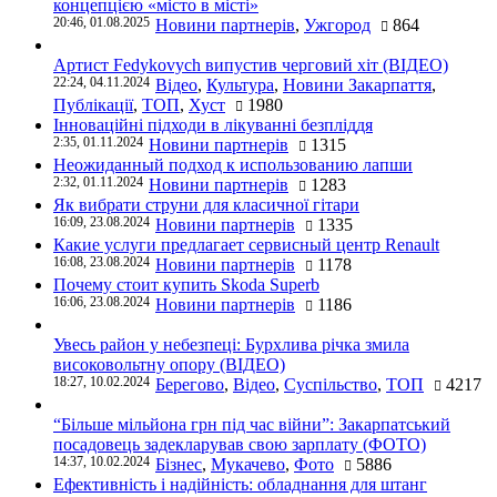
концепцією «місто в місті»
20:46, 01.08.2025
Новини партнерів
,
Ужгород
864
Артист Fedykovych випустив черговий хіт (ВІДЕО)
22:24, 04.11.2024
Відео
,
Культура
,
Новини Закарпаття
,
Публікації
,
ТОП
,
Хуст
1980
Інноваційні підходи в лікуванні безпліддя
2:35, 01.11.2024
Новини партнерів
1315
Неожиданный подход к использованию лапши
2:32, 01.11.2024
Новини партнерів
1283
Як вибрати струни для класичної гітари
16:09, 23.08.2024
Новини партнерів
1335
Какие услуги предлагает сервисный центр Renault
16:08, 23.08.2024
Новини партнерів
1178
Почему стоит купить Skoda Superb
16:06, 23.08.2024
Новини партнерів
1186
Увесь район у небезпеці: Бурхлива річка змила
високовольтну опору (ВІДЕО)
18:27, 10.02.2024
Берегово
,
Відео
,
Суспільство
,
ТОП
4217
“Більше мільйона грн під час війни”: Закарпатський
посадовець задекларував свою зарплату (ФОТО)
14:37, 10.02.2024
Бізнес
,
Мукачево
,
Фото
5886
Ефективність і надійність: обладнання для штанг