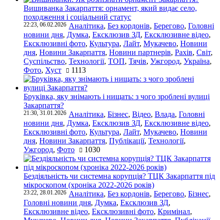
Вишиванка Закарпаття: орнамент, який видає село,
походження і соціальний статус
22:23, 06.02.2026
Аналітика
,
Без кордонів
,
Берегово
,
Головні
новини дня
,
Думка
,
Ексклюзив ЗД
,
Ексклюзивне відео
,
Ексклюзивні фото
,
Культура
,
Лайт
,
Мукачево
,
Новини
дня
,
Новини Закарпаття
,
Новини партнерів
,
Рахів
,
Світ
,
Суспільство
,
Технології
,
ТОП
,
Тячів
,
Ужгород
,
Україна
,
Фото
,
Хуст
1113
Бруківка, яку знімають і нищать: з чого зроблені вулиці
Закарпаття?
21:30, 31.01.2026
Аналітика
,
Бізнес
,
Відео
,
Влада
,
Головні
новини дня
,
Думка
,
Ексклюзив ЗД
,
Ексклюзивне відео
,
Ексклюзивні фото
,
Культура
,
Лайт
,
Мукачево
,
Новини
дня
,
Новини Закарпаття
,
Публікації
,
Технології
,
Ужгород
,
Фото
1030
Бездіяльність чи системна корупція? ТЦК Закарпаття під
мікроскопом (хроніка 2022-2026 років)
23:22, 28.01.2026
Аналітика
,
Без кордонів
,
Берегово
,
Бізнес
,
Головні новини дня
,
Думка
,
Ексклюзив ЗД
,
Ексклюзивне відео
,
Ексклюзивні фото
,
Кримінал
,