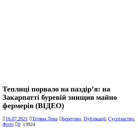
Теплиці порвало на паздір’я: на
Закарпатті буревій знищив майно
фермерів (ВІДЕО)
16.07.2021
Тетяна Лева
Берегово
,
Публікації
,
Суспільство
,
Фото
0
3924