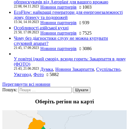
обприскувачів від Agroplast для вашого врожаю
22:08, 04.11.2023
Новини партнерів
1003
EcoFlow: найкращі генератори для енергонезалежності
дому, бізнесу та подорожей
15:34, 14.10.2023
Новини партнерів
939
Особливості азійської кухні
21:50, 17.09.2023
Новини партнерів
7525
Чому без діагностики слуху не можна купувати
слуховий апарат?
21:45, 17.09.2023
Новини партнерів
3086
У повітрі їдкий сморід, всюди горить: Закарпаття в диму
(ФОТО)
21:43, 21.06.2023
Думка
,
Новини Закарпаття
,
Суспільство
,
Ужгород
,
Фото
5882
Переглянути всі новини
Пошук:
Оберіть регіон на карті