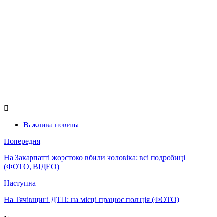
Важлива новина
Попередня
На Закарпатті жорстоко вбили чоловіка: всі подробиці
(ФОТО, ВІДЕО)
Наступна
На Тячівщині ДТП: на місці працює поліція (ФОТО)