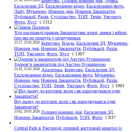
21:50, 24.01.2026
Берегово
,
Головні новини дня
,
Думка
,
Ексклюзив ЗД
,
Ексклюзивне відео
,
Ексклюзивні фото
,
Лайт
,
Мукачево
,
Новини дня
,
Новини Закарпаття
,
Публікації
,
Рахів
,
Суспільство
,
ТОП
,
Тячів
,
Ужгород
,
Фото
,
Хуст
1312
Хто насправді правив Закарпаттям: князі, замки і війни,
про які не пишуть у підручниках
23:27, 23.01.2026
Берегово
,
Влада
,
Ексклюзив ЗД
,
Мукачево
,
Новини дня
,
Новини Закарпаття
,
Публікації
,
Рахів
,
ТОП
,
Ужгород
,
Фото
,
Хуст
1307
Здоров’я закарпатців під Австро-Угорщиною
22:45, 23.01.2026
Аналітика
,
Берегово
,
Ексклюзив ЗД
,
Ексклюзивне відео
,
Ексклюзивні фото
,
Мукачево
,
Новини дня
,
Новини Закарпаття
,
Публікації
,
Рахів
,
Суспільство
,
ТОП
,
Тячів
,
Ужгород
,
Фото
,
Хуст
1001
Від льону до кептаря: коли і як народжувався одяг
Закарпаття?
23:02, 20.01.2026
Головні новини дня
,
Ексклюзив ЗД
,
Новини Закарпаття
,
Публікації
,
ТОП
,
Фото
837
Central Park в Ужгороді: перший житловий квартал із