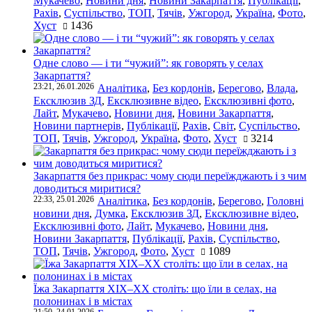
Мукачево
,
Новини дня
,
Новини Закарпаття
,
Публікації
,
Рахів
,
Суспільство
,
ТОП
,
Тячів
,
Ужгород
,
Україна
,
Фото
,
Хуст
1436
Одне слово — і ти “чужий”: як говорять у селах
Закарпаття?
23:21, 26.01.2026
Аналітика
,
Без кордонів
,
Берегово
,
Влада
,
Ексклюзив ЗД
,
Ексклюзивне відео
,
Ексклюзивні фото
,
Лайт
,
Мукачево
,
Новини дня
,
Новини Закарпаття
,
Новини партнерів
,
Публікації
,
Рахів
,
Світ
,
Суспільство
,
ТОП
,
Тячів
,
Ужгород
,
Україна
,
Фото
,
Хуст
3214
Закарпаття без прикрас: чому сюди переїжджають і з чим
доводиться миритися?
22:33, 25.01.2026
Аналітика
,
Без кордонів
,
Берегово
,
Головні
новини дня
,
Думка
,
Ексклюзив ЗД
,
Ексклюзивне відео
,
Ексклюзивні фото
,
Лайт
,
Мукачево
,
Новини дня
,
Новини Закарпаття
,
Публікації
,
Рахів
,
Суспільство
,
ТОП
,
Тячів
,
Ужгород
,
Фото
,
Хуст
1089
Їжа Закарпаття ХІХ–ХХ століть: що їли в селах, на
полонинах і в містах