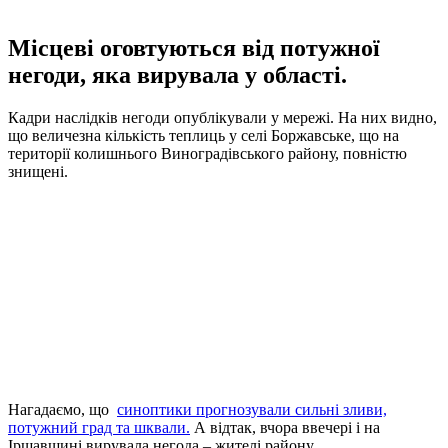
Місцеві оговтуються від потужної
негоди, яка вирувала у області.
Кадри наслідків негоди опублікували у мережі. На них видно,
що величезна кількість теплиць у селі Боржавське, що на
території колишнього Виноградівського району, повністю
знищені.
Нагадаємо, що
синоптики прогнозували сильні зливи,
потужний град та шквали.
А відтак, вчора ввечері і на
Іршавщині вирувала негода – жителі району