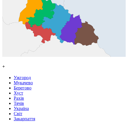
+
Ужгород
Мукачево
Берегово
Хуст
Рахів
Тячів
Україна
Світ
Закарпаття