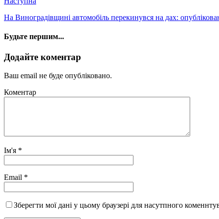
Наступна
На Виноградівщині автомобіль перекинувся на дах: опубліков
Будьте першим...
Додайте коментар
Ваш email не буде опубліковано.
Коментар
Ім'я
*
Email
*
Зберегти мої дані у цьому браузері для насутпного коменнту