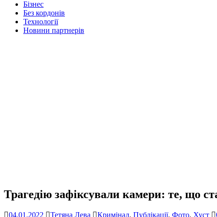
Бізнес
Без кордонів
Технології
Новини партнерів
Трагедію зафіксували камери: те, що с
04.01.2022
Тетяна Лева
Кримінал
,
Публікації
,
Фото
,
Хуст