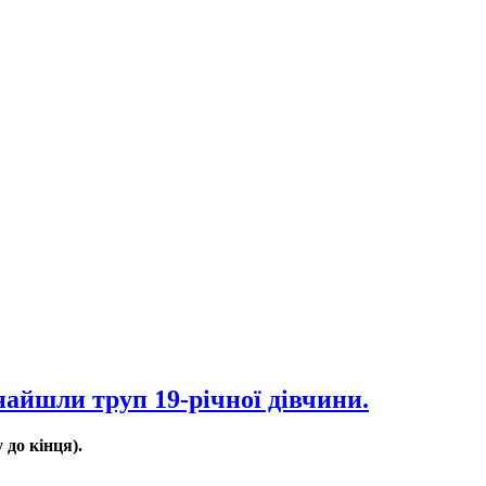
найшли труп 19-річної дівчини.
 до кінця).