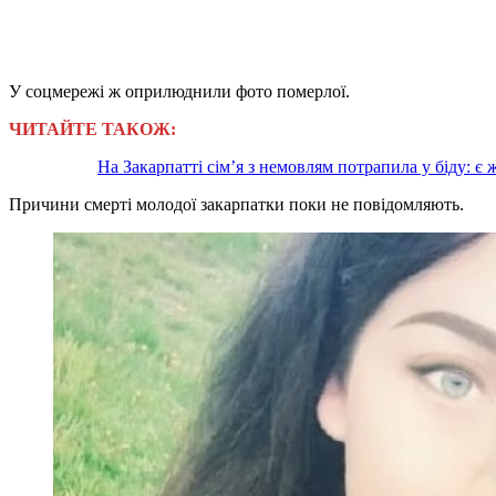
У соцмережі ж оприлюднили фото померлої.
ЧИТАЙТЕ ТАКОЖ:
На Закарпатті сім’я з немовлям потрапила у біду: є
Причини смерті молодої закарпатки поки не повідомляють.