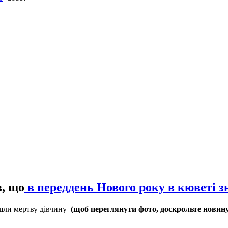
, що
в переддень Нового року в кюветі з
йшли мертву дівчину
(щоб переглянути фото, доскрольте новину