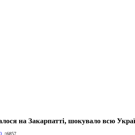
талося на Закарпатті, шокувало всю Укр
0
6857