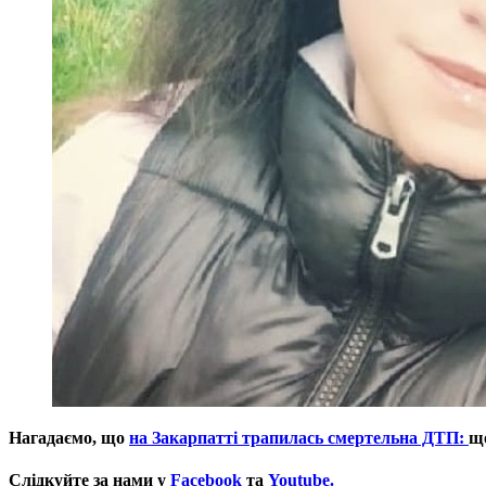
Нагадаємо, що
на Закарпатті трапилась смертельна ДТП:
що
Слідкуйте за нами у
Facebook
та
Youtube.