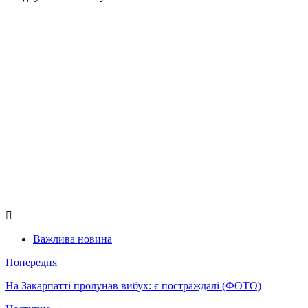
Важлива новина
Попередня
На Закарпатті пролунав вибух: є постраждалі (ФОТО)