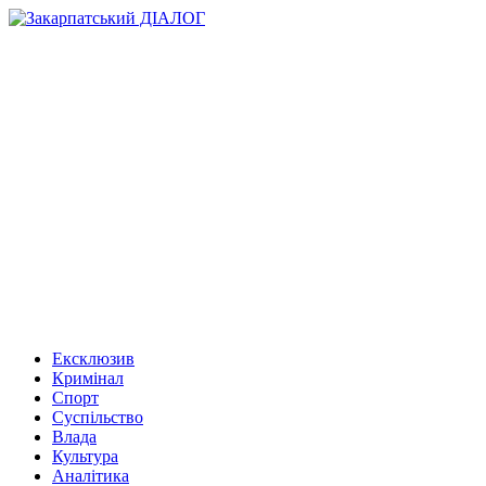
Ексклюзив
Кримінал
Спорт
Суспільство
Влада
Культура
Аналітика