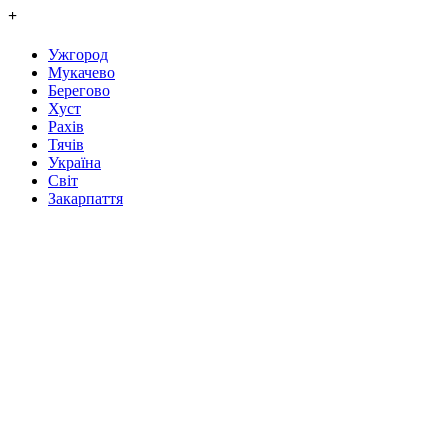
+
Ужгород
Мукачево
Берегово
Хуст
Рахів
Тячів
Україна
Світ
Закарпаття