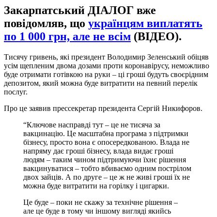
Закарпатський ДІАЛОГ вже
повідомляв, що
українцям виплатять
по 1 000 грн, але не всім
(ВІДЕО).
Тисячу гривень, які президент Володимир Зеленський обіцяв
усім щепленим двома дозами проти коронавірусу, неможливо
буде отримати готівкою на руки – ці гроші будуть своєрідним
депозитом, який можна буде витратити на певний перелік
послуг.
Про це заявив прессекретар президента Сергій Никифоров.
“Ключове насправді тут – це не тисяча за
вакцинацію. Це масштабна програма з підтримки
бізнесу, просто вона є опосередкованою. Влада не
напряму дає гроші бізнесу, влада видає гроші
людям – таким чином підтримуючи їхнє рішення
вакцинуватися – тобто вбиваємо одним пострілом
двох зайців. А по друге – це ж не живі гроші їх не
можна буде витратити на горілку і цигарки.
Це буде – поки не скажу за технічне рішення –
але це буде в тому чи іншому вигляді якийсь