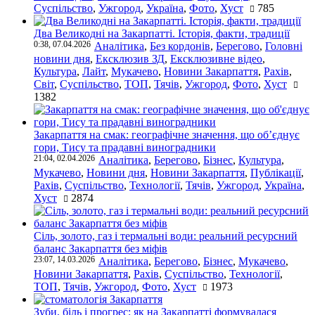
Суспільство
,
Ужгород
,
Україна
,
Фото
,
Хуст
785
Два Великодні на Закарпатті. Історія, факти, традиції
0:38, 07.04.2026
Аналітика
,
Без кордонів
,
Берегово
,
Головні
новини дня
,
Ексклюзив ЗД
,
Ексклюзивне відео
,
Культура
,
Лайт
,
Мукачево
,
Новини Закарпаття
,
Рахів
,
Світ
,
Суспільство
,
ТОП
,
Тячів
,
Ужгород
,
Фото
,
Хуст
1382
Закарпаття на смак: географічне значення, що об’єднує
гори, Тису та прадавні виноградники
21:04, 02.04.2026
Аналітика
,
Берегово
,
Бізнес
,
Культура
,
Мукачево
,
Новини дня
,
Новини Закарпаття
,
Публікації
,
Рахів
,
Суспільство
,
Технології
,
Тячів
,
Ужгород
,
Україна
,
Хуст
2874
Сіль, золото, газ і термальні води: реальний ресурсний
баланс Закарпаття без міфів
23:07, 14.03.2026
Аналітика
,
Берегово
,
Бізнес
,
Мукачево
,
Новини Закарпаття
,
Рахів
,
Суспільство
,
Технології
,
ТОП
,
Тячів
,
Ужгород
,
Фото
,
Хуст
1973
Зуби, біль і прогрес: як на Закарпатті формувалася