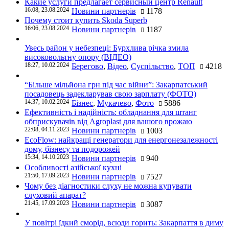
Какие услуги предлагает сервисный центр Renault
16:08, 23.08.2024
Новини партнерів
1178
Почему стоит купить Skoda Superb
16:06, 23.08.2024
Новини партнерів
1187
Увесь район у небезпеці: Бурхлива річка змила
високовольтну опору (ВІДЕО)
18:27, 10.02.2024
Берегово
,
Відео
,
Суспільство
,
ТОП
4218
“Більше мільйона грн під час війни”: Закарпатський
посадовець задекларував свою зарплату (ФОТО)
14:37, 10.02.2024
Бізнес
,
Мукачево
,
Фото
5886
Ефективність і надійність: обладнання для штанг
обприскувачів від Agroplast для вашого врожаю
22:08, 04.11.2023
Новини партнерів
1003
EcoFlow: найкращі генератори для енергонезалежності
дому, бізнесу та подорожей
15:34, 14.10.2023
Новини партнерів
940
Особливості азійської кухні
21:50, 17.09.2023
Новини партнерів
7527
Чому без діагностики слуху не можна купувати
слуховий апарат?
21:45, 17.09.2023
Новини партнерів
3087
У повітрі їдкий сморід, всюди горить: Закарпаття в диму