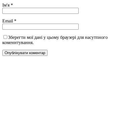
Ім'я
*
Email
*
Зберегти мої дані у цьому браузері для насутпного
коменнтування.