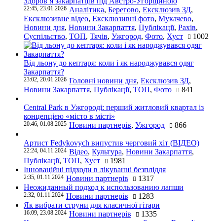
Здоров’я закарпатців під Австро-Угорщиною
22:45, 23.01.2026
Аналітика
,
Берегово
,
Ексклюзив ЗД
,
Ексклюзивне відео
,
Ексклюзивні фото
,
Мукачево
,
Новини дня
,
Новини Закарпаття
,
Публікації
,
Рахів
,
Суспільство
,
ТОП
,
Тячів
,
Ужгород
,
Фото
,
Хуст
1002
Від льону до кептаря: коли і як народжувався одяг
Закарпаття?
23:02, 20.01.2026
Головні новини дня
,
Ексклюзив ЗД
,
Новини Закарпаття
,
Публікації
,
ТОП
,
Фото
841
Central Park в Ужгороді: перший житловий квартал із
концепцією «місто в місті»
20:46, 01.08.2025
Новини партнерів
,
Ужгород
866
Артист Fedykovych випустив черговий хіт (ВІДЕО)
22:24, 04.11.2024
Відео
,
Культура
,
Новини Закарпаття
,
Публікації
,
ТОП
,
Хуст
1981
Інноваційні підходи в лікуванні безпліддя
2:35, 01.11.2024
Новини партнерів
1317
Неожиданный подход к использованию лапши
2:32, 01.11.2024
Новини партнерів
1283
Як вибрати струни для класичної гітари
16:09, 23.08.2024
Новини партнерів
1335