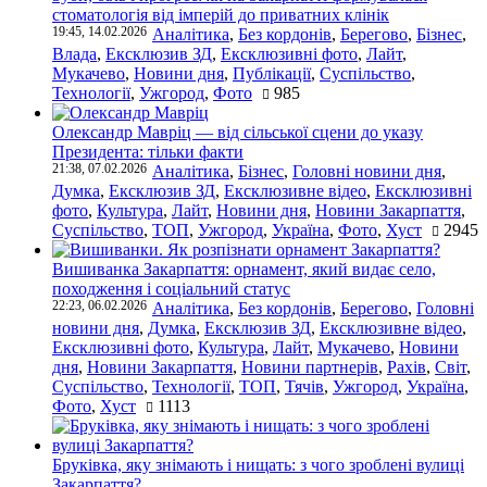
стоматологія від імперій до приватних клінік
19:45, 14.02.2026
Аналітика
,
Без кордонів
,
Берегово
,
Бізнес
,
Влада
,
Ексклюзив ЗД
,
Ексклюзивні фото
,
Лайт
,
Мукачево
,
Новини дня
,
Публікації
,
Суспільство
,
Технології
,
Ужгород
,
Фото
985
Олександр Мавріц — від сільської сцени до указу
Президента: тільки факти
21:38, 07.02.2026
Аналітика
,
Бізнес
,
Головні новини дня
,
Думка
,
Ексклюзив ЗД
,
Ексклюзивне відео
,
Ексклюзивні
фото
,
Культура
,
Лайт
,
Новини дня
,
Новини Закарпаття
,
Суспільство
,
ТОП
,
Ужгород
,
Україна
,
Фото
,
Хуст
2945
Вишиванка Закарпаття: орнамент, який видає село,
походження і соціальний статус
22:23, 06.02.2026
Аналітика
,
Без кордонів
,
Берегово
,
Головні
новини дня
,
Думка
,
Ексклюзив ЗД
,
Ексклюзивне відео
,
Ексклюзивні фото
,
Культура
,
Лайт
,
Мукачево
,
Новини
дня
,
Новини Закарпаття
,
Новини партнерів
,
Рахів
,
Світ
,
Суспільство
,
Технології
,
ТОП
,
Тячів
,
Ужгород
,
Україна
,
Фото
,
Хуст
1113
Бруківка, яку знімають і нищать: з чого зроблені вулиці
Закарпаття?