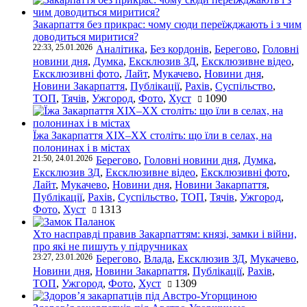
Закарпаття без прикрас: чому сюди переїжджають і з чим
доводиться миритися?
22:33, 25.01.2026
Аналітика
,
Без кордонів
,
Берегово
,
Головні
новини дня
,
Думка
,
Ексклюзив ЗД
,
Ексклюзивне відео
,
Ексклюзивні фото
,
Лайт
,
Мукачево
,
Новини дня
,
Новини Закарпаття
,
Публікації
,
Рахів
,
Суспільство
,
ТОП
,
Тячів
,
Ужгород
,
Фото
,
Хуст
1090
Їжа Закарпаття ХІХ–ХХ століть: що їли в селах, на
полонинах і в містах
21:50, 24.01.2026
Берегово
,
Головні новини дня
,
Думка
,
Ексклюзив ЗД
,
Ексклюзивне відео
,
Ексклюзивні фото
,
Лайт
,
Мукачево
,
Новини дня
,
Новини Закарпаття
,
Публікації
,
Рахів
,
Суспільство
,
ТОП
,
Тячів
,
Ужгород
,
Фото
,
Хуст
1313
Хто насправді правив Закарпаттям: князі, замки і війни,
про які не пишуть у підручниках
23:27, 23.01.2026
Берегово
,
Влада
,
Ексклюзив ЗД
,
Мукачево
,
Новини дня
,
Новини Закарпаття
,
Публікації
,
Рахів
,
ТОП
,
Ужгород
,
Фото
,
Хуст
1309