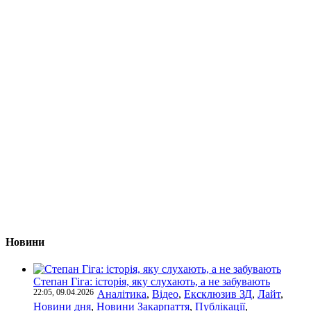
Новини
Степан Гіга: історія, яку слухають, а не забувають
22:05, 09.04.2026
Аналітика
,
Відео
,
Ексклюзив ЗД
,
Лайт
,
Новини дня
,
Новини Закарпаття
,
Публікації
,