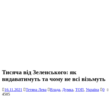
Тисяча від Зеленського: як
видаватимуть та чому не всі візьмуть
16.11.2021
Тетяна Лева
Влада
,
Думка
,
ТОП
,
Україна
0
4505