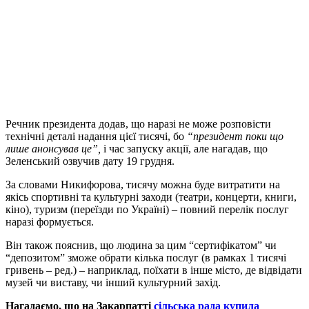
Речник президента додав, що наразі не може розповісти
технічні деталі надання цієї тисячі, бо
“президент поки що
лише анонсував це”,
і час запуску акції, але нагадав, що
Зеленський озвучив дату 19 грудня.
За словами Никифорова, тисячу можна буде витратити на
якісь спортивні та культурні заходи (театри, концерти, книги,
кіно), туризм (переїзди по Україні) – повний перелік послуг
наразі формується.
Він також пояснив, що людина за цим “сертифікатом” чи
“депозитом” зможе обрати кілька послуг (в рамках 1 тисячі
гривень – ред.) – наприклад, поїхати в інше місто, де відвідати
музей чи виставу, чи інший культурний захід.
Нагадаємо, що на Закарпатті
сільська рада купила