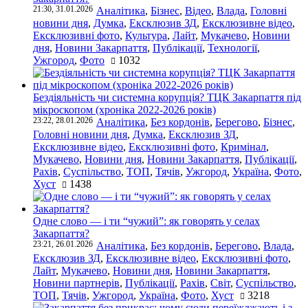
21:30, 31.01.2026
Аналітика
,
Бізнес
,
Відео
,
Влада
,
Головні
новини дня
,
Думка
,
Ексклюзив ЗД
,
Ексклюзивне відео
,
Ексклюзивні фото
,
Культура
,
Лайт
,
Мукачево
,
Новини
дня
,
Новини Закарпаття
,
Публікації
,
Технології
,
Ужгород
,
Фото
1032
Бездіяльність чи системна корупція? ТЦК Закарпаття під
мікроскопом (хроніка 2022-2026 років)
23:22, 28.01.2026
Аналітика
,
Без кордонів
,
Берегово
,
Бізнес
,
Головні новини дня
,
Думка
,
Ексклюзив ЗД
,
Ексклюзивне відео
,
Ексклюзивні фото
,
Кримінал
,
Мукачево
,
Новини дня
,
Новини Закарпаття
,
Публікації
,
Рахів
,
Суспільство
,
ТОП
,
Тячів
,
Ужгород
,
Україна
,
Фото
,
Хуст
1438
Одне слово — і ти “чужий”: як говорять у селах
Закарпаття?
23:21, 26.01.2026
Аналітика
,
Без кордонів
,
Берегово
,
Влада
,
Ексклюзив ЗД
,
Ексклюзивне відео
,
Ексклюзивні фото
,
Лайт
,
Мукачево
,
Новини дня
,
Новини Закарпаття
,
Новини партнерів
,
Публікації
,
Рахів
,
Світ
,
Суспільство
,
ТОП
,
Тячів
,
Ужгород
,
Україна
,
Фото
,
Хуст
3218