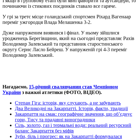
І якщо в груповому етапі були явні фаворити та аутсайдери, то
починаючи із стикових поєдинків ставало все гаряче.
У грі за третє місце голандський спортсмен Ріхард Вагенаар
переміг ужгородця Влада Мелашенка 3-2.
Дуже напруженим виявився і фінал. У ньому зійшлися
уродженець Берегівщини, який на сьогодні представляє Рахів
Володимир Залевський та представник старостинського
округу Сернє Ласло Бейреш. У напруженій грі 4-3 переміг
Володимир Залевський.
Нагадаємо,
15-річний свалявчанин став Чемпіоном
України
з важкої атлетики (ФОТО, ВІДЕО).
Степан Гіга: історія, яку слухають, а не забувають
Два Великодні на Закарпатті. Історія, факти, традиції
Закарпаття на смак: географічне значення, що об’єднує
гори, Тису та прадавні виноградники
Сіль, золото, газ і термальні води: реальний ресурсний
баланс Закарпаття без міфів
Зуби, біль і прогрес: як на Закарпатті формувалася