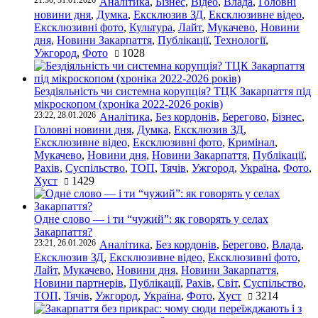
21:30, 31.01.2026
Аналітика
,
Бізнес
,
Відео
,
Влада
,
Головні
новини дня
,
Думка
,
Ексклюзив ЗД
,
Ексклюзивне відео
,
Ексклюзивні фото
,
Культура
,
Лайт
,
Мукачево
,
Новини
дня
,
Новини Закарпаття
,
Публікації
,
Технології
,
Ужгород
,
Фото
1028
Бездіяльність чи системна корупція? ТЦК Закарпаття під
мікроскопом (хроніка 2022-2026 років)
23:22, 28.01.2026
Аналітика
,
Без кордонів
,
Берегово
,
Бізнес
,
Головні новини дня
,
Думка
,
Ексклюзив ЗД
,
Ексклюзивне відео
,
Ексклюзивні фото
,
Кримінал
,
Мукачево
,
Новини дня
,
Новини Закарпаття
,
Публікації
,
Рахів
,
Суспільство
,
ТОП
,
Тячів
,
Ужгород
,
Україна
,
Фото
,
Хуст
1429
Одне слово — і ти “чужий”: як говорять у селах
Закарпаття?
23:21, 26.01.2026
Аналітика
,
Без кордонів
,
Берегово
,
Влада
,
Ексклюзив ЗД
,
Ексклюзивне відео
,
Ексклюзивні фото
,
Лайт
,
Мукачево
,
Новини дня
,
Новини Закарпаття
,
Новини партнерів
,
Публікації
,
Рахів
,
Світ
,
Суспільство
,
ТОП
,
Тячів
,
Ужгород
,
Україна
,
Фото
,
Хуст
3214