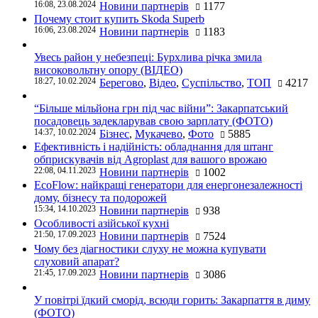
16:08, 23.08.2024
Новини партнерів
1177
Почему стоит купить Skoda Superb
16:06, 23.08.2024
Новини партнерів
1183
Увесь район у небезпеці: Бурхлива річка змила
високовольтну опору (ВІДЕО)
18:27, 10.02.2024
Берегово
,
Відео
,
Суспільство
,
ТОП
4217
“Більше мільйона грн під час війни”: Закарпатський
посадовець задекларував свою зарплату (ФОТО)
14:37, 10.02.2024
Бізнес
,
Мукачево
,
Фото
5885
Ефективність і надійність: обладнання для штанг
обприскувачів від Agroplast для вашого врожаю
22:08, 04.11.2023
Новини партнерів
1002
EcoFlow: найкращі генератори для енергонезалежності
дому, бізнесу та подорожей
15:34, 14.10.2023
Новини партнерів
938
Особливості азійської кухні
21:50, 17.09.2023
Новини партнерів
7524
Чому без діагностики слуху не можна купувати
слуховий апарат?
21:45, 17.09.2023
Новини партнерів
3086
У повітрі їдкий сморід, всюди горить: Закарпаття в диму
(ФОТО)