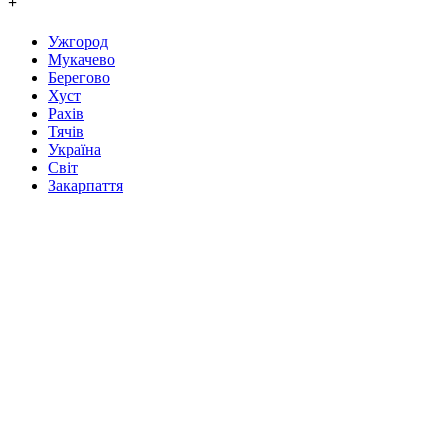
+
Ужгород
Мукачево
Берегово
Хуст
Рахів
Тячів
Україна
Світ
Закарпаття