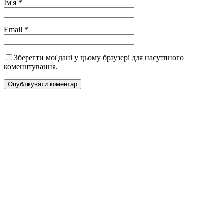
Ім'я
*
Email
*
Зберегти мої дані у цьому браузері для насутпного
коменнтування.