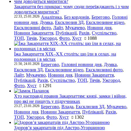
Закарпаття без прикрас: чому сюди переїжджають і з чим
доводиться миритися?
22:33, 25.01.2026
Аналітика
,
Без кордонів
,
Берегово
,
Головні
новини дня
,
Думка
,
Ексклюзив ЗД
,
Ексклюзивне відео
,
Ексклюзивні фото
,
Лайт
,
Мукачево
,
Новини дня
,
Новини Закарпаття
,
Публікації
,
Рахів
,
Суспільство
,
ТОП
,
Тячів
,
Ужгород
,
Фото
,
Хуст
1088
Їжа Закарпаття ХІХ–ХХ століть: що їли в селах, на
полонинах і в містах
21:50, 24.01.2026
Берегово
,
Головні новини дня
,
Думка
,
Ексклюзив ЗД
,
Ексклюзивне відео
,
Ексклюзивні фото
,
Лайт
,
Мукачево
,
Новини дня
,
Новини Закарпаття
,
Публікації
,
Рахів
,
Суспільство
,
ТОП
,
Тячів
,
Ужгород
,
Фото
,
Хуст
1291
Хто насправді правив Закарпаттям: князі, замки і війни,
про які не пишуть у підручниках
23:27, 23.01.2026
Берегово
,
Влада
,
Ексклюзив ЗД
,
Мукачево
,
Новини дня
,
Новини Закарпаття
,
Публікації
,
Рахів
,
ТОП
,
Ужгород
,
Фото
,
Хуст
1302
Здоров’я закарпатців під Австро-Угорщиною