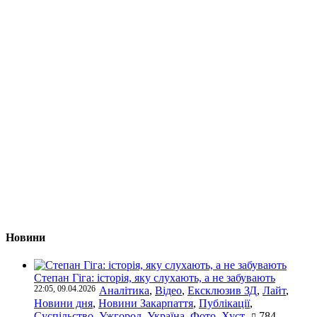
Новини
Степан Гіга: історія, яку слухають, а не забувають
22:05, 09.04.2026
Аналітика
,
Відео
,
Ексклюзив ЗД
,
Лайт
,
Новини дня
,
Новини Закарпаття
,
Публікації
,
Суспільство
,
Ужгород
,
Україна
,
Фото
,
Хуст
784