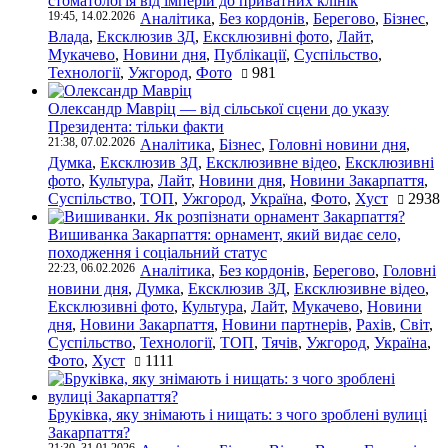
стоматологія від імперій до приватних клінік
19:45, 14.02.2026
Аналітика
,
Без кордонів
,
Берегово
,
Бізнес
,
Влада
,
Ексклюзив ЗД
,
Ексклюзивні фото
,
Лайт
,
Мукачево
,
Новини дня
,
Публікації
,
Суспільство
,
Технології
,
Ужгород
,
Фото
981
Олександр Мавріц — від сільської сцени до указу
Президента: тільки факти
21:38, 07.02.2026
Аналітика
,
Бізнес
,
Головні новини дня
,
Думка
,
Ексклюзив ЗД
,
Ексклюзивне відео
,
Ексклюзивні
фото
,
Культура
,
Лайт
,
Новини дня
,
Новини Закарпаття
,
Суспільство
,
ТОП
,
Ужгород
,
Україна
,
Фото
,
Хуст
2938
Вишиванка Закарпаття: орнамент, який видає село,
походження і соціальний статус
22:23, 06.02.2026
Аналітика
,
Без кордонів
,
Берегово
,
Головні
новини дня
,
Думка
,
Ексклюзив ЗД
,
Ексклюзивне відео
,
Ексклюзивні фото
,
Культура
,
Лайт
,
Мукачево
,
Новини
дня
,
Новини Закарпаття
,
Новини партнерів
,
Рахів
,
Світ
,
Суспільство
,
Технології
,
ТОП
,
Тячів
,
Ужгород
,
Україна
,
Фото
,
Хуст
1111
Бруківка, яку знімають і нищать: з чого зроблені вулиці
Закарпаття?