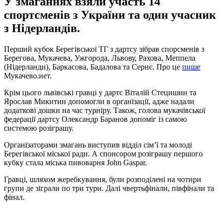
У змаганнях взяли участь 14
спортсменів з України та один учасник
з Нідерландів.
Перший кубок Берегівської ТГ з дартсу зібрав спорсменів з
Берегова, Мукачева, Ужгорода, Львову, Рахова, Меппела
(Нідерланди), Баркасова, Бадалова та Сернє. Про це
пише
Мукачево.нет.
Крім цього львівські гравці у дартс Віталій Стецишин та
Ярослав Микитин допомогли в організації, адже надали
додаткові дошки на час турніру. Також, голова мукачівської
федерації дартсу Олександр Баранов допоміг із самою
системою розіграшу.
Організаторами змагань виступив відділ сім’ї та молоді
Берегівської міської ради. А спонсором розіграшу першого
кубку стала міська пивоварня John Gaspar.
Гравці, шляхом жеребкування, були розподілені на чотири
групи де зіграли по три тури. Далі чвертьфінали, півфінали та
фінал.