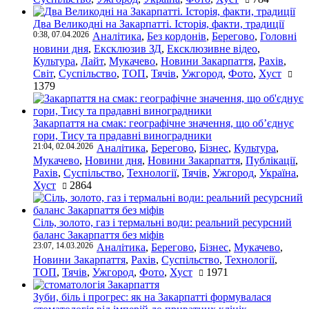
Два Великодні на Закарпатті. Історія, факти, традиції
0:38, 07.04.2026
Аналітика
,
Без кордонів
,
Берегово
,
Головні
новини дня
,
Ексклюзив ЗД
,
Ексклюзивне відео
,
Культура
,
Лайт
,
Мукачево
,
Новини Закарпаття
,
Рахів
,
Світ
,
Суспільство
,
ТОП
,
Тячів
,
Ужгород
,
Фото
,
Хуст
1379
Закарпаття на смак: географічне значення, що об’єднує
гори, Тису та прадавні виноградники
21:04, 02.04.2026
Аналітика
,
Берегово
,
Бізнес
,
Культура
,
Мукачево
,
Новини дня
,
Новини Закарпаття
,
Публікації
,
Рахів
,
Суспільство
,
Технології
,
Тячів
,
Ужгород
,
Україна
,
Хуст
2864
Сіль, золото, газ і термальні води: реальний ресурсний
баланс Закарпаття без міфів
23:07, 14.03.2026
Аналітика
,
Берегово
,
Бізнес
,
Мукачево
,
Новини Закарпаття
,
Рахів
,
Суспільство
,
Технології
,
ТОП
,
Тячів
,
Ужгород
,
Фото
,
Хуст
1971
Зуби, біль і прогрес: як на Закарпатті формувалася