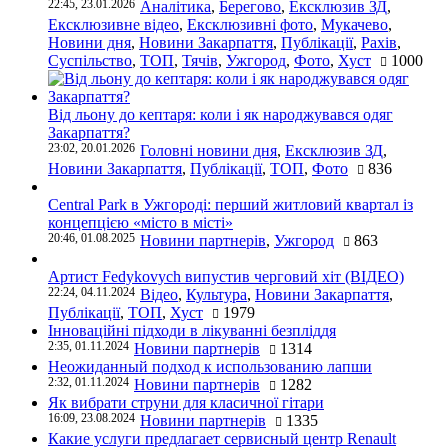
22:45, 23.01.2026
Аналітика
,
Берегово
,
Ексклюзив ЗД
,
Ексклюзивне відео
,
Ексклюзивні фото
,
Мукачево
,
Новини дня
,
Новини Закарпаття
,
Публікації
,
Рахів
,
Суспільство
,
ТОП
,
Тячів
,
Ужгород
,
Фото
,
Хуст
1000
Від льону до кептаря: коли і як народжувався одяг
Закарпаття?
23:02, 20.01.2026
Головні новини дня
,
Ексклюзив ЗД
,
Новини Закарпаття
,
Публікації
,
ТОП
,
Фото
836
Central Park в Ужгороді: перший житловий квартал із
концепцією «місто в місті»
20:46, 01.08.2025
Новини партнерів
,
Ужгород
863
Артист Fedykovych випустив черговий хіт (ВІДЕО)
22:24, 04.11.2024
Відео
,
Культура
,
Новини Закарпаття
,
Публікації
,
ТОП
,
Хуст
1979
Інноваційні підходи в лікуванні безпліддя
2:35, 01.11.2024
Новини партнерів
1314
Неожиданный подход к использованию лапши
2:32, 01.11.2024
Новини партнерів
1282
Як вибрати струни для класичної гітари
16:09, 23.08.2024
Новини партнерів
1335
Какие услуги предлагает сервисный центр Renault