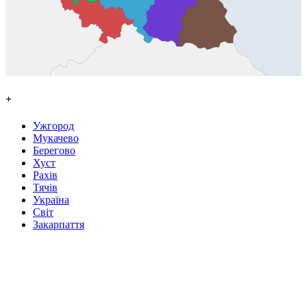
+
Ужгород
Мукачево
Берегово
Хуст
Рахів
Тячів
Україна
Світ
Закарпаття