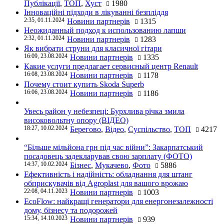
Публікації
,
ТОП
,
Хуст
1980
Інноваційні підходи в лікуванні безпліддя
2:35, 01.11.2024
Новини партнерів
1315
Неожиданный подход к использованию лапши
2:32, 01.11.2024
Новини партнерів
1283
Як вибрати струни для класичної гітари
16:09, 23.08.2024
Новини партнерів
1335
Какие услуги предлагает сервисный центр Renault
16:08, 23.08.2024
Новини партнерів
1178
Почему стоит купить Skoda Superb
16:06, 23.08.2024
Новини партнерів
1186
Увесь район у небезпеці: Бурхлива річка змила
високовольтну опору (ВІДЕО)
18:27, 10.02.2024
Берегово
,
Відео
,
Суспільство
,
ТОП
4217
“Більше мільйона грн під час війни”: Закарпатський
посадовець задекларував свою зарплату (ФОТО)
14:37, 10.02.2024
Бізнес
,
Мукачево
,
Фото
5886
Ефективність і надійність: обладнання для штанг
обприскувачів від Agroplast для вашого врожаю
22:08, 04.11.2023
Новини партнерів
1003
EcoFlow: найкращі генератори для енергонезалежності
дому, бізнесу та подорожей
15:34, 14.10.2023
Новини партнерів
939