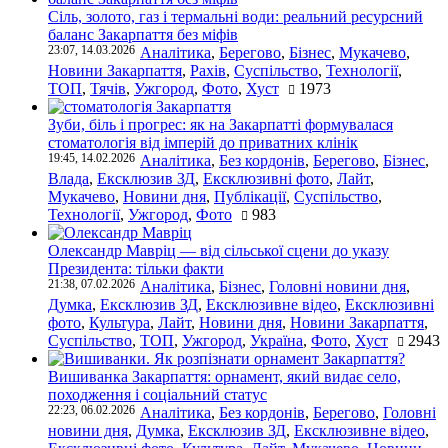
Сіль, золото, газ і термальні води: реальний ресурсний
баланс Закарпаття без міфів
23:07, 14.03.2026
Аналітика
,
Берегово
,
Бізнес
,
Мукачево
,
Новини Закарпаття
,
Рахів
,
Суспільство
,
Технології
,
ТОП
,
Тячів
,
Ужгород
,
Фото
,
Хуст
1973
Зуби, біль і прогрес: як на Закарпатті формувалася
стоматологія від імперій до приватних клінік
19:45, 14.02.2026
Аналітика
,
Без кордонів
,
Берегово
,
Бізнес
,
Влада
,
Ексклюзив ЗД
,
Ексклюзивні фото
,
Лайт
,
Мукачево
,
Новини дня
,
Публікації
,
Суспільство
,
Технології
,
Ужгород
,
Фото
983
Олександр Мавріц — від сільської сцени до указу
Президента: тільки факти
21:38, 07.02.2026
Аналітика
,
Бізнес
,
Головні новини дня
,
Думка
,
Ексклюзив ЗД
,
Ексклюзивне відео
,
Ексклюзивні
фото
,
Культура
,
Лайт
,
Новини дня
,
Новини Закарпаття
,
Суспільство
,
ТОП
,
Ужгород
,
Україна
,
Фото
,
Хуст
2943
Вишиванка Закарпаття: орнамент, який видає село,
походження і соціальний статус
22:23, 06.02.2026
Аналітика
,
Без кордонів
,
Берегово
,
Головні
новини дня
,
Думка
,
Ексклюзив ЗД
,
Ексклюзивне відео
,