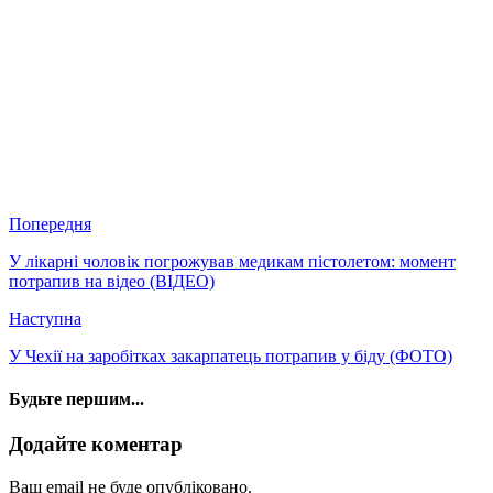
Попередня
У лікарні чоловік погрожував медикам пістолетом: момент
потрапив на відео (ВІДЕО)
Наступна
У Чехії на заробітках закарпатець потрапив у біду (ФОТО)
Будьте першим...
Додайте коментар
Ваш email не буде опубліковано.