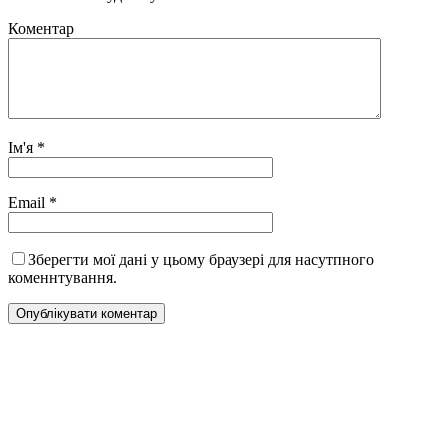
Коментар
Ім'я
*
Email
*
Зберегти мої дані у цьому браузері для насутпного
коменнтування.