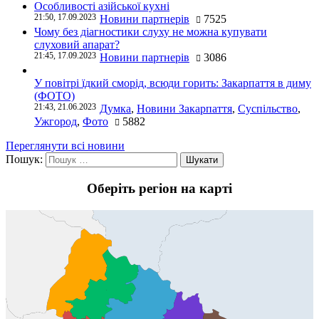
Особливості азійської кухні
21:50, 17.09.2023
Новини партнерів
7525
Чому без діагностики слуху не можна купувати
слуховий апарат?
21:45, 17.09.2023
Новини партнерів
3086
У повітрі їдкий сморід, всюди горить: Закарпаття в диму
(ФОТО)
21:43, 21.06.2023
Думка
,
Новини Закарпаття
,
Суспільство
,
Ужгород
,
Фото
5882
Переглянути всі новини
Пошук:
Оберіть регіон на карті