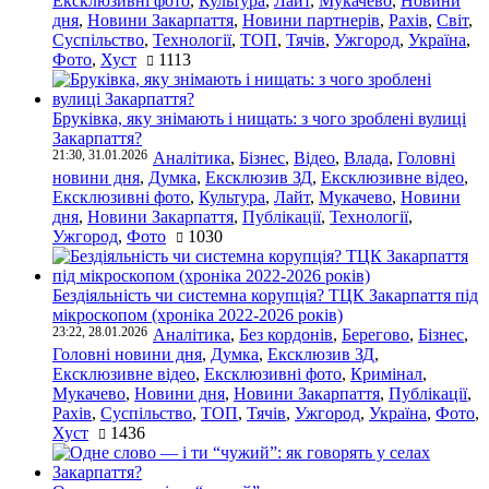
Ексклюзивні фото
,
Культура
,
Лайт
,
Мукачево
,
Новини
дня
,
Новини Закарпаття
,
Новини партнерів
,
Рахів
,
Світ
,
Суспільство
,
Технології
,
ТОП
,
Тячів
,
Ужгород
,
Україна
,
Фото
,
Хуст
1113
Бруківка, яку знімають і нищать: з чого зроблені вулиці
Закарпаття?
21:30, 31.01.2026
Аналітика
,
Бізнес
,
Відео
,
Влада
,
Головні
новини дня
,
Думка
,
Ексклюзив ЗД
,
Ексклюзивне відео
,
Ексклюзивні фото
,
Культура
,
Лайт
,
Мукачево
,
Новини
дня
,
Новини Закарпаття
,
Публікації
,
Технології
,
Ужгород
,
Фото
1030
Бездіяльність чи системна корупція? ТЦК Закарпаття під
мікроскопом (хроніка 2022-2026 років)
23:22, 28.01.2026
Аналітика
,
Без кордонів
,
Берегово
,
Бізнес
,
Головні новини дня
,
Думка
,
Ексклюзив ЗД
,
Ексклюзивне відео
,
Ексклюзивні фото
,
Кримінал
,
Мукачево
,
Новини дня
,
Новини Закарпаття
,
Публікації
,
Рахів
,
Суспільство
,
ТОП
,
Тячів
,
Ужгород
,
Україна
,
Фото
,
Хуст
1436