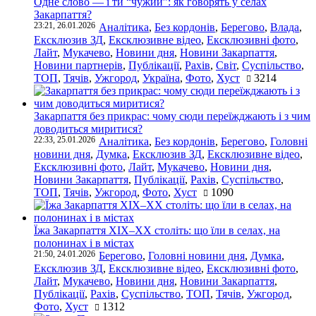
Одне слово — і ти “чужий”: як говорять у селах
Закарпаття?
23:21, 26.01.2026
Аналітика
,
Без кордонів
,
Берегово
,
Влада
,
Ексклюзив ЗД
,
Ексклюзивне відео
,
Ексклюзивні фото
,
Лайт
,
Мукачево
,
Новини дня
,
Новини Закарпаття
,
Новини партнерів
,
Публікації
,
Рахів
,
Світ
,
Суспільство
,
ТОП
,
Тячів
,
Ужгород
,
Україна
,
Фото
,
Хуст
3214
Закарпаття без прикрас: чому сюди переїжджають і з чим
доводиться миритися?
22:33, 25.01.2026
Аналітика
,
Без кордонів
,
Берегово
,
Головні
новини дня
,
Думка
,
Ексклюзив ЗД
,
Ексклюзивне відео
,
Ексклюзивні фото
,
Лайт
,
Мукачево
,
Новини дня
,
Новини Закарпаття
,
Публікації
,
Рахів
,
Суспільство
,
ТОП
,
Тячів
,
Ужгород
,
Фото
,
Хуст
1090
Їжа Закарпаття ХІХ–ХХ століть: що їли в селах, на
полонинах і в містах
21:50, 24.01.2026
Берегово
,
Головні новини дня
,
Думка
,
Ексклюзив ЗД
,
Ексклюзивне відео
,
Ексклюзивні фото
,
Лайт
,
Мукачево
,
Новини дня
,
Новини Закарпаття
,
Публікації
,
Рахів
,
Суспільство
,
ТОП
,
Тячів
,
Ужгород
,
Фото
,
Хуст
1312