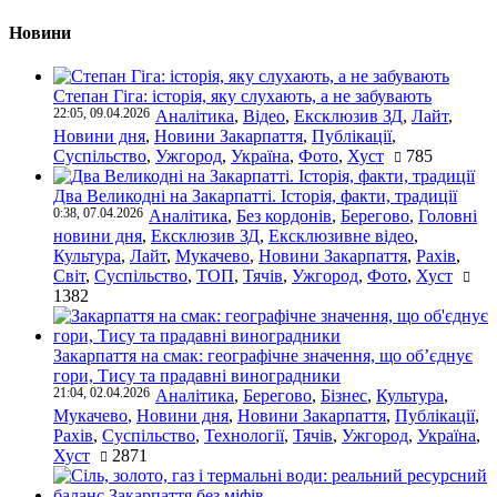
Новини
Степан Гіга: історія, яку слухають, а не забувають
22:05, 09.04.2026
Аналітика
,
Відео
,
Ексклюзив ЗД
,
Лайт
,
Новини дня
,
Новини Закарпаття
,
Публікації
,
Суспільство
,
Ужгород
,
Україна
,
Фото
,
Хуст
785
Два Великодні на Закарпатті. Історія, факти, традиції
0:38, 07.04.2026
Аналітика
,
Без кордонів
,
Берегово
,
Головні
новини дня
,
Ексклюзив ЗД
,
Ексклюзивне відео
,
Культура
,
Лайт
,
Мукачево
,
Новини Закарпаття
,
Рахів
,
Світ
,
Суспільство
,
ТОП
,
Тячів
,
Ужгород
,
Фото
,
Хуст
1382
Закарпаття на смак: географічне значення, що об’єднує
гори, Тису та прадавні виноградники
21:04, 02.04.2026
Аналітика
,
Берегово
,
Бізнес
,
Культура
,
Мукачево
,
Новини дня
,
Новини Закарпаття
,
Публікації
,
Рахів
,
Суспільство
,
Технології
,
Тячів
,
Ужгород
,
Україна
,
Хуст
2871