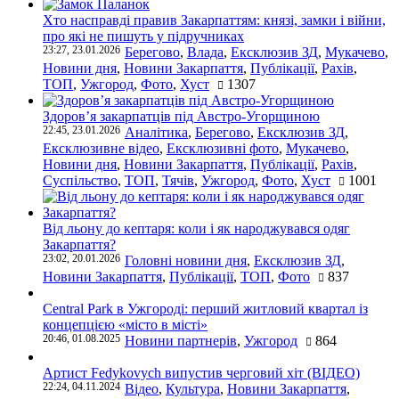
Хто насправді правив Закарпаттям: князі, замки і війни,
про які не пишуть у підручниках
23:27, 23.01.2026
Берегово
,
Влада
,
Ексклюзив ЗД
,
Мукачево
,
Новини дня
,
Новини Закарпаття
,
Публікації
,
Рахів
,
ТОП
,
Ужгород
,
Фото
,
Хуст
1307
Здоров’я закарпатців під Австро-Угорщиною
22:45, 23.01.2026
Аналітика
,
Берегово
,
Ексклюзив ЗД
,
Ексклюзивне відео
,
Ексклюзивні фото
,
Мукачево
,
Новини дня
,
Новини Закарпаття
,
Публікації
,
Рахів
,
Суспільство
,
ТОП
,
Тячів
,
Ужгород
,
Фото
,
Хуст
1001
Від льону до кептаря: коли і як народжувався одяг
Закарпаття?
23:02, 20.01.2026
Головні новини дня
,
Ексклюзив ЗД
,
Новини Закарпаття
,
Публікації
,
ТОП
,
Фото
837
Central Park в Ужгороді: перший житловий квартал із
концепцією «місто в місті»
20:46, 01.08.2025
Новини партнерів
,
Ужгород
864
Артист Fedykovych випустив черговий хіт (ВІДЕО)
22:24, 04.11.2024
Відео
,
Культура
,
Новини Закарпаття
,