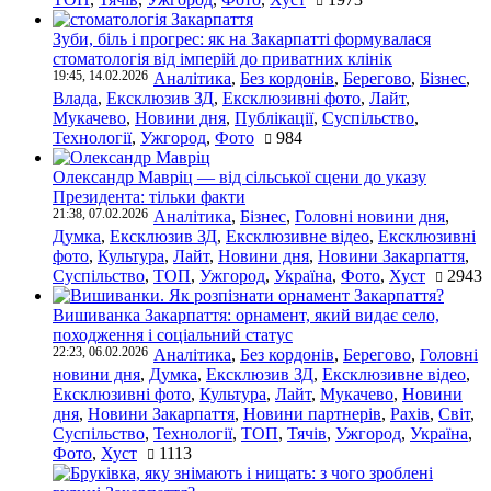
Зуби, біль і прогрес: як на Закарпатті формувалася
стоматологія від імперій до приватних клінік
19:45, 14.02.2026
Аналітика
,
Без кордонів
,
Берегово
,
Бізнес
,
Влада
,
Ексклюзив ЗД
,
Ексклюзивні фото
,
Лайт
,
Мукачево
,
Новини дня
,
Публікації
,
Суспільство
,
Технології
,
Ужгород
,
Фото
984
Олександр Мавріц — від сільської сцени до указу
Президента: тільки факти
21:38, 07.02.2026
Аналітика
,
Бізнес
,
Головні новини дня
,
Думка
,
Ексклюзив ЗД
,
Ексклюзивне відео
,
Ексклюзивні
фото
,
Культура
,
Лайт
,
Новини дня
,
Новини Закарпаття
,
Суспільство
,
ТОП
,
Ужгород
,
Україна
,
Фото
,
Хуст
2943
Вишиванка Закарпаття: орнамент, який видає село,
походження і соціальний статус
22:23, 06.02.2026
Аналітика
,
Без кордонів
,
Берегово
,
Головні
новини дня
,
Думка
,
Ексклюзив ЗД
,
Ексклюзивне відео
,
Ексклюзивні фото
,
Культура
,
Лайт
,
Мукачево
,
Новини
дня
,
Новини Закарпаття
,
Новини партнерів
,
Рахів
,
Світ
,
Суспільство
,
Технології
,
ТОП
,
Тячів
,
Ужгород
,
Україна
,
Фото
,
Хуст
1113