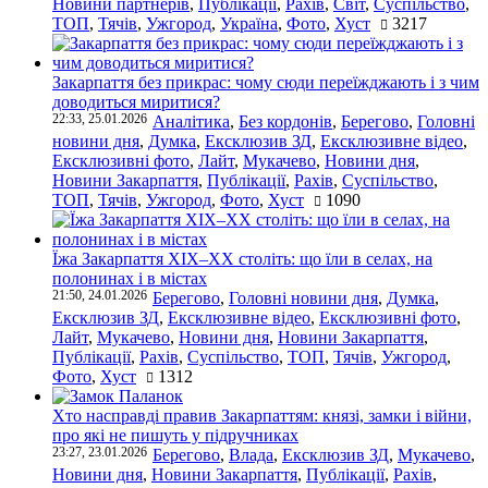
Новини партнерів
,
Публікації
,
Рахів
,
Світ
,
Суспільство
,
ТОП
,
Тячів
,
Ужгород
,
Україна
,
Фото
,
Хуст
3217
Закарпаття без прикрас: чому сюди переїжджають і з чим
доводиться миритися?
22:33, 25.01.2026
Аналітика
,
Без кордонів
,
Берегово
,
Головні
новини дня
,
Думка
,
Ексклюзив ЗД
,
Ексклюзивне відео
,
Ексклюзивні фото
,
Лайт
,
Мукачево
,
Новини дня
,
Новини Закарпаття
,
Публікації
,
Рахів
,
Суспільство
,
ТОП
,
Тячів
,
Ужгород
,
Фото
,
Хуст
1090
Їжа Закарпаття ХІХ–ХХ століть: що їли в селах, на
полонинах і в містах
21:50, 24.01.2026
Берегово
,
Головні новини дня
,
Думка
,
Ексклюзив ЗД
,
Ексклюзивне відео
,
Ексклюзивні фото
,
Лайт
,
Мукачево
,
Новини дня
,
Новини Закарпаття
,
Публікації
,
Рахів
,
Суспільство
,
ТОП
,
Тячів
,
Ужгород
,
Фото
,
Хуст
1312
Хто насправді правив Закарпаттям: князі, замки і війни,
про які не пишуть у підручниках
23:27, 23.01.2026
Берегово
,
Влада
,
Ексклюзив ЗД
,
Мукачево
,
Новини дня
,
Новини Закарпаття
,
Публікації
,
Рахів
,