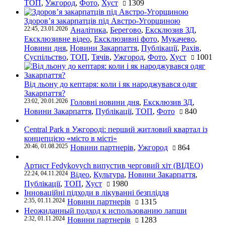
ТОП
,
Ужгород
,
Фото
,
Хуст
1309
Здоров’я закарпатців під Австро-Угорщиною
22:45, 23.01.2026
Аналітика
,
Берегово
,
Ексклюзив ЗД
,
Ексклюзивне відео
,
Ексклюзивні фото
,
Мукачево
,
Новини дня
,
Новини Закарпаття
,
Публікації
,
Рахів
,
Суспільство
,
ТОП
,
Тячів
,
Ужгород
,
Фото
,
Хуст
1001
Від льону до кептаря: коли і як народжувався одяг
Закарпаття?
23:02, 20.01.2026
Головні новини дня
,
Ексклюзив ЗД
,
Новини Закарпаття
,
Публікації
,
ТОП
,
Фото
840
Central Park в Ужгороді: перший житловий квартал із
концепцією «місто в місті»
20:46, 01.08.2025
Новини партнерів
,
Ужгород
864
Артист Fedykovych випустив черговий хіт (ВІДЕО)
22:24, 04.11.2024
Відео
,
Культура
,
Новини Закарпаття
,
Публікації
,
ТОП
,
Хуст
1980
Інноваційні підходи в лікуванні безпліддя
2:35, 01.11.2024
Новини партнерів
1315
Неожиданный подход к использованию лапши
2:32, 01.11.2024
Новини партнерів
1283