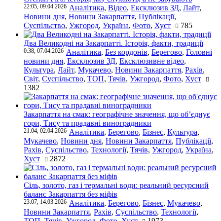
22:05, 09.04.2026
Аналітика
,
Відео
,
Ексклюзив ЗД
,
Лайт
,
Новини дня
,
Новини Закарпаття
,
Публікації
,
Суспільство
,
Ужгород
,
Україна
,
Фото
,
Хуст
785
Два Великодні на Закарпатті. Історія, факти, традиції
0:38, 07.04.2026
Аналітика
,
Без кордонів
,
Берегово
,
Головні
новини дня
,
Ексклюзив ЗД
,
Ексклюзивне відео
,
Культура
,
Лайт
,
Мукачево
,
Новини Закарпаття
,
Рахів
,
Світ
,
Суспільство
,
ТОП
,
Тячів
,
Ужгород
,
Фото
,
Хуст
1382
Закарпаття на смак: географічне значення, що об’єднує
гори, Тису та прадавні виноградники
21:04, 02.04.2026
Аналітика
,
Берегово
,
Бізнес
,
Культура
,
Мукачево
,
Новини дня
,
Новини Закарпаття
,
Публікації
,
Рахів
,
Суспільство
,
Технології
,
Тячів
,
Ужгород
,
Україна
,
Хуст
2872
Сіль, золото, газ і термальні води: реальний ресурсний
баланс Закарпаття без міфів
23:07, 14.03.2026
Аналітика
,
Берегово
,
Бізнес
,
Мукачево
,
Новини Закарпаття
,
Рахів
,
Суспільство
,
Технології
,
ТОП
,
Тячів
,
Ужгород
,
Фото
,
Хуст
1973