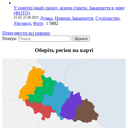
У повітрі їдкий сморід, всюди горить: Закарпаття в диму
(ФОТО)
21:43, 21.06.2023
Думка
,
Новини Закарпаття
,
Суспільство
,
Ужгород
,
Фото
5882
Переглянути всі новини
Пошук:
Оберіть регіон на карті