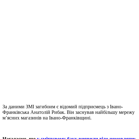
За даними ЗМІ загибоим є відомий підприємець з Івано-
Франківська Анатолій Рибак. Він заснував найбільшу мережу
м’ясних магазинів на Івано-Франківщині.
Нагадаємо, що
у сміттєвому баку виявили тіло немовляти: