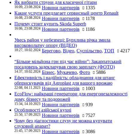
Як вибрати струни для класичної гітари
16:09, 23.08.2024
Новини партнерів
1335
Какие услуги предлагает сервисный центр Renault
16:08, 23.08.2024
Новини партнерів
1178
Почему стоит купить Skoda Superb
16:06, 23.08.2024
Новини партнерів
1186
Увесь район у небезпеці: Бурхлива річка змила
високовольтну опору (ВІДЕО)
18:27, 10.02.2024
Берегово
,
Відео
,
Суспільство
,
ТОП
4217
“Більше мільйона грн під час війни”: Закарпатський
посадовець задекларував свою зарплату (ФОТО)
14:37, 10.02.2024
Бізнес
,
Мукачево
,
Фото
5886
Ефективність і надійність: обладнання для штанг
обприскувачів від Agroplast для вашого врожаю
22:08, 04.11.2023
Новини партнерів
1003
EcoFlow: найкращі генератори для енергонезалежності
дому, бізнесу та подорожей
15:34, 14.10.2023
Новини партнерів
939
Особливості азійської кухні
21:50, 17.09.2023
Новини партнерів
7527
Чому без діагностики слуху не можна купувати
слуховий апарат?
21:45, 17.09.2023
Новини партнерів
3086