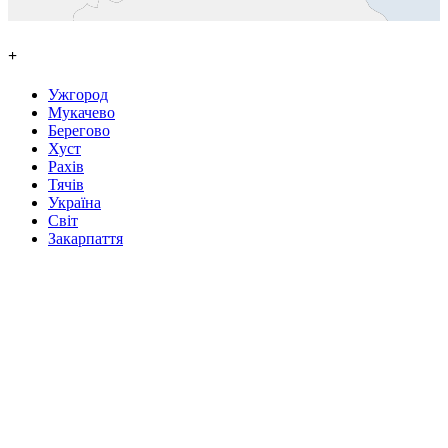
+
Ужгород
Мукачево
Берегово
Хуст
Рахів
Тячів
Україна
Світ
Закарпаття