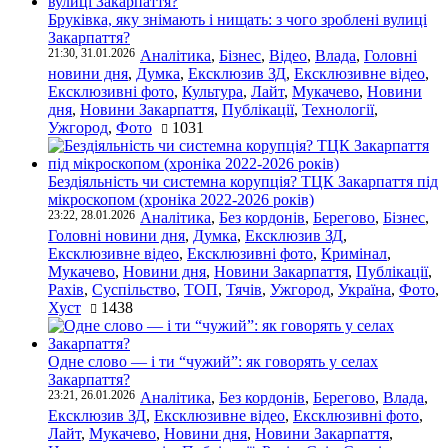
Бруківка, яку знімають і нищать: з чого зроблені вулиці
Закарпаття?
21:30, 31.01.2026
Аналітика
,
Бізнес
,
Відео
,
Влада
,
Головні
новини дня
,
Думка
,
Ексклюзив ЗД
,
Ексклюзивне відео
,
Ексклюзивні фото
,
Культура
,
Лайт
,
Мукачево
,
Новини
дня
,
Новини Закарпаття
,
Публікації
,
Технології
,
Ужгород
,
Фото
1031
Бездіяльність чи системна корупція? ТЦК Закарпаття під
мікроскопом (хроніка 2022-2026 років)
23:22, 28.01.2026
Аналітика
,
Без кордонів
,
Берегово
,
Бізнес
,
Головні новини дня
,
Думка
,
Ексклюзив ЗД
,
Ексклюзивне відео
,
Ексклюзивні фото
,
Кримінал
,
Мукачево
,
Новини дня
,
Новини Закарпаття
,
Публікації
,
Рахів
,
Суспільство
,
ТОП
,
Тячів
,
Ужгород
,
Україна
,
Фото
,
Хуст
1438
Одне слово — і ти “чужий”: як говорять у селах
Закарпаття?
23:21, 26.01.2026
Аналітика
,
Без кордонів
,
Берегово
,
Влада
,
Ексклюзив ЗД
,
Ексклюзивне відео
,
Ексклюзивні фото
,
Лайт
,
Мукачево
,
Новини дня
,
Новини Закарпаття
,