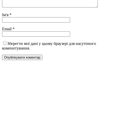
Ім'я
*
Email
*
Зберегти мої дані у цьому браузері для насутпного
коменнтування.