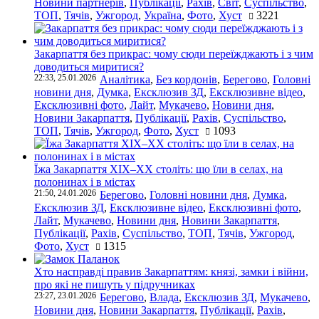
Новини партнерів
,
Публікації
,
Рахів
,
Світ
,
Суспільство
,
ТОП
,
Тячів
,
Ужгород
,
Україна
,
Фото
,
Хуст
3221
Закарпаття без прикрас: чому сюди переїжджають і з чим
доводиться миритися?
22:33, 25.01.2026
Аналітика
,
Без кордонів
,
Берегово
,
Головні
новини дня
,
Думка
,
Ексклюзив ЗД
,
Ексклюзивне відео
,
Ексклюзивні фото
,
Лайт
,
Мукачево
,
Новини дня
,
Новини Закарпаття
,
Публікації
,
Рахів
,
Суспільство
,
ТОП
,
Тячів
,
Ужгород
,
Фото
,
Хуст
1093
Їжа Закарпаття ХІХ–ХХ століть: що їли в селах, на
полонинах і в містах
21:50, 24.01.2026
Берегово
,
Головні новини дня
,
Думка
,
Ексклюзив ЗД
,
Ексклюзивне відео
,
Ексклюзивні фото
,
Лайт
,
Мукачево
,
Новини дня
,
Новини Закарпаття
,
Публікації
,
Рахів
,
Суспільство
,
ТОП
,
Тячів
,
Ужгород
,
Фото
,
Хуст
1315
Хто насправді правив Закарпаттям: князі, замки і війни,
про які не пишуть у підручниках
23:27, 23.01.2026
Берегово
,
Влада
,
Ексклюзив ЗД
,
Мукачево
,
Новини дня
,
Новини Закарпаття
,
Публікації
,
Рахів
,