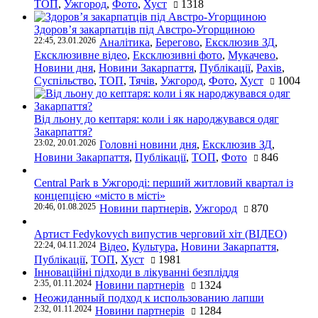
ТОП
,
Ужгород
,
Фото
,
Хуст
1318
Здоров’я закарпатців під Австро-Угорщиною
22:45, 23.01.2026
Аналітика
,
Берегово
,
Ексклюзив ЗД
,
Ексклюзивне відео
,
Ексклюзивні фото
,
Мукачево
,
Новини дня
,
Новини Закарпаття
,
Публікації
,
Рахів
,
Суспільство
,
ТОП
,
Тячів
,
Ужгород
,
Фото
,
Хуст
1004
Від льону до кептаря: коли і як народжувався одяг
Закарпаття?
23:02, 20.01.2026
Головні новини дня
,
Ексклюзив ЗД
,
Новини Закарпаття
,
Публікації
,
ТОП
,
Фото
846
Central Park в Ужгороді: перший житловий квартал із
концепцією «місто в місті»
20:46, 01.08.2025
Новини партнерів
,
Ужгород
870
Артист Fedykovych випустив черговий хіт (ВІДЕО)
22:24, 04.11.2024
Відео
,
Культура
,
Новини Закарпаття
,
Публікації
,
ТОП
,
Хуст
1981
Інноваційні підходи в лікуванні безпліддя
2:35, 01.11.2024
Новини партнерів
1324
Неожиданный подход к использованию лапши
2:32, 01.11.2024
Новини партнерів
1284