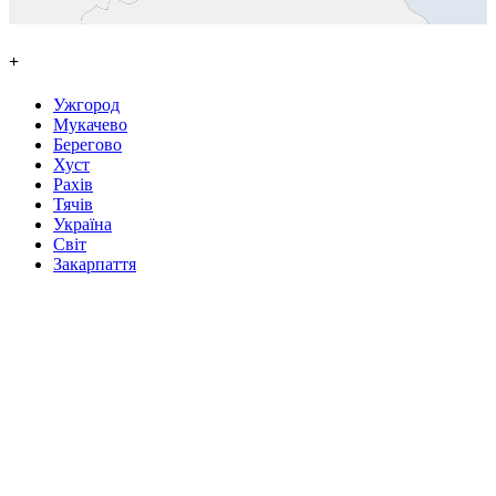
+
Ужгород
Мукачево
Берегово
Хуст
Рахів
Тячів
Україна
Світ
Закарпаття