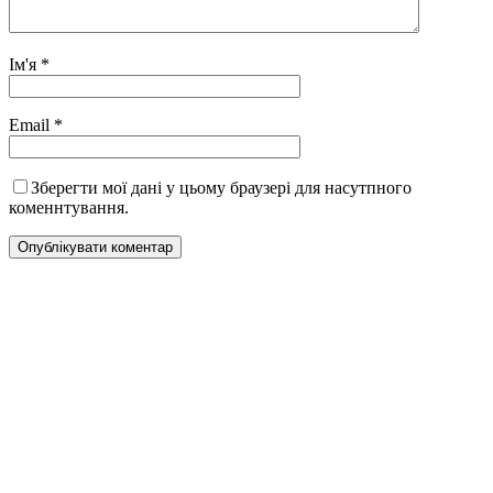
Ім'я
*
Email
*
Зберегти мої дані у цьому браузері для насутпного
коменнтування.