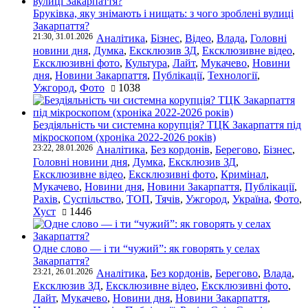
Бруківка, яку знімають і нищать: з чого зроблені вулиці
Закарпаття?
21:30, 31.01.2026
Аналітика
,
Бізнес
,
Відео
,
Влада
,
Головні
новини дня
,
Думка
,
Ексклюзив ЗД
,
Ексклюзивне відео
,
Ексклюзивні фото
,
Культура
,
Лайт
,
Мукачево
,
Новини
дня
,
Новини Закарпаття
,
Публікації
,
Технології
,
Ужгород
,
Фото
1038
Бездіяльність чи системна корупція? ТЦК Закарпаття під
мікроскопом (хроніка 2022-2026 років)
23:22, 28.01.2026
Аналітика
,
Без кордонів
,
Берегово
,
Бізнес
,
Головні новини дня
,
Думка
,
Ексклюзив ЗД
,
Ексклюзивне відео
,
Ексклюзивні фото
,
Кримінал
,
Мукачево
,
Новини дня
,
Новини Закарпаття
,
Публікації
,
Рахів
,
Суспільство
,
ТОП
,
Тячів
,
Ужгород
,
Україна
,
Фото
,
Хуст
1446
Одне слово — і ти “чужий”: як говорять у селах
Закарпаття?
23:21, 26.01.2026
Аналітика
,
Без кордонів
,
Берегово
,
Влада
,
Ексклюзив ЗД
,
Ексклюзивне відео
,
Ексклюзивні фото
,
Лайт
,
Мукачево
,
Новини дня
,
Новини Закарпаття
,