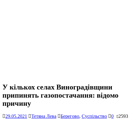
У кількох селах Виноградівщини
припинять газопостачання: відомо
причину
29.05.2021
Тетяна Лева
Берегово
,
Суспільство
0
2593