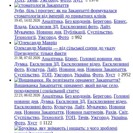
Зуби, біль і прогрес: як на Закарпатті формувалася
стоматологія від імперій до приватних клінік
19:45, 14.02.2026
Аналітика
,
Без кордонів
,
Берегово
,
Бізнес
,
Влада
,
Ексклюзив ЗД
,
Ексклюзивні фото
,
Лайт
,
Мукачево
,
Новини дня
,
Публікації
,
Суспільство
,
Технології
,
Ужгород
,
Фото
992
Олександр Мавріц — від сільської сцени до указу
Президента: тільки факти
21:38, 07.02.2026
Аналітика
,
Бізнес
,
Головні новини дня
,
Думка
,
Ексклюзив ЗД
,
Ексклюзивне відео
,
Ексклюзивні
фото
,
Культура
,
Лайт
,
Новини дня
,
Новини Закарпаття
,
Суспільство
,
ТОП
,
Ужгород
,
Україна
,
Фото
,
Хуст
2952
Вишиванка Закарпаття: орнамент, який видає село,
походження і соціальний статус
22:23, 06.02.2026
Аналітика
,
Без кордонів
,
Берегово
,
Головні
новини дня
,
Думка
,
Ексклюзив ЗД
,
Ексклюзивне відео
,
Ексклюзивні фото
,
Культура
,
Лайт
,
Мукачево
,
Новини
дня
,
Новини Закарпаття
,
Новини партнерів
,
Рахів
,
Світ
,
Суспільство
,
Технології
,
ТОП
,
Тячів
,
Ужгород
,
Україна
,
Фото
,
Хуст
1122