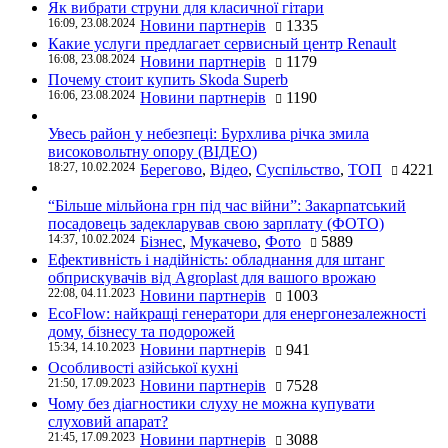
Як вибрати струни для класичної гітари
16:09, 23.08.2024
Новини партнерів
1335
Какие услуги предлагает сервисный центр Renault
16:08, 23.08.2024
Новини партнерів
1179
Почему стоит купить Skoda Superb
16:06, 23.08.2024
Новини партнерів
1190
Увесь район у небезпеці: Бурхлива річка змила
високовольтну опору (ВІДЕО)
18:27, 10.02.2024
Берегово
,
Відео
,
Суспільство
,
ТОП
4221
“Більше мільйона грн під час війни”: Закарпатський
посадовець задекларував свою зарплату (ФОТО)
14:37, 10.02.2024
Бізнес
,
Мукачево
,
Фото
5889
Ефективність і надійність: обладнання для штанг
обприскувачів від Agroplast для вашого врожаю
22:08, 04.11.2023
Новини партнерів
1003
EcoFlow: найкращі генератори для енергонезалежності
дому, бізнесу та подорожей
15:34, 14.10.2023
Новини партнерів
941
Особливості азійської кухні
21:50, 17.09.2023
Новини партнерів
7528
Чому без діагностики слуху не можна купувати
слуховий апарат?
21:45, 17.09.2023
Новини партнерів
3088