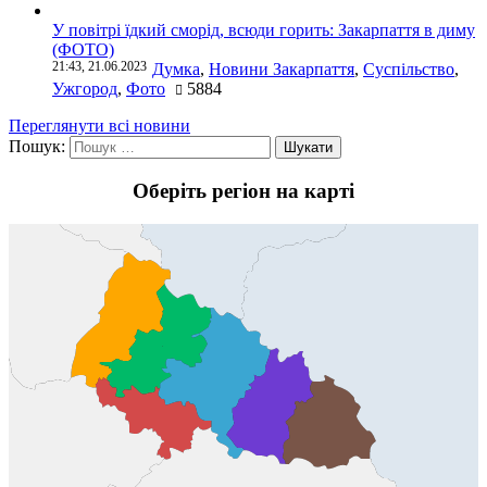
У повітрі їдкий сморід, всюди горить: Закарпаття в диму
(ФОТО)
21:43, 21.06.2023
Думка
,
Новини Закарпаття
,
Суспільство
,
Ужгород
,
Фото
5884
Переглянути всі новини
Пошук:
Оберіть регіон на карті