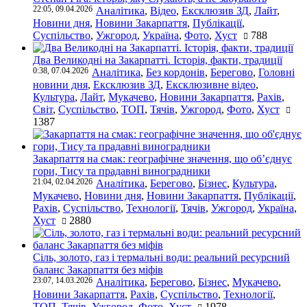
22:05, 09.04.2026
Аналітика
,
Відео
,
Ексклюзив ЗД
,
Лайт
,
Новини дня
,
Новини Закарпаття
,
Публікації
,
Суспільство
,
Ужгород
,
Україна
,
Фото
,
Хуст
788
Два Великодні на Закарпатті. Історія, факти, традиції
0:38, 07.04.2026
Аналітика
,
Без кордонів
,
Берегово
,
Головні
новини дня
,
Ексклюзив ЗД
,
Ексклюзивне відео
,
Культура
,
Лайт
,
Мукачево
,
Новини Закарпаття
,
Рахів
,
Світ
,
Суспільство
,
ТОП
,
Тячів
,
Ужгород
,
Фото
,
Хуст
1387
Закарпаття на смак: географічне значення, що об’єднує
гори, Тису та прадавні виноградники
21:04, 02.04.2026
Аналітика
,
Берегово
,
Бізнес
,
Культура
,
Мукачево
,
Новини дня
,
Новини Закарпаття
,
Публікації
,
Рахів
,
Суспільство
,
Технології
,
Тячів
,
Ужгород
,
Україна
,
Хуст
2880
Сіль, золото, газ і термальні води: реальний ресурсний
баланс Закарпаття без міфів
23:07, 14.03.2026
Аналітика
,
Берегово
,
Бізнес
,
Мукачево
,
Новини Закарпаття
,
Рахів
,
Суспільство
,
Технології
,
ТОП
,
Тячів
,
Ужгород
,
Фото
,
Хуст
1978