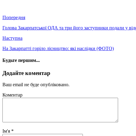
Попередня
Голова Закарпатської ОДА та три його заступники подали у ві
Наступна
На Закарпатті горіло лісництво: які наслідки (ФОТО)
Будьте першим...
Додайте коментар
Ваш email не буде опубліковано.
Коментар
Ім'я
*