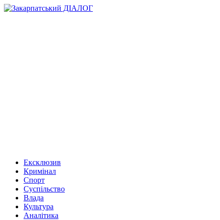
Ексклюзив
Кримінал
Спорт
Суспільство
Влада
Культура
Аналітика