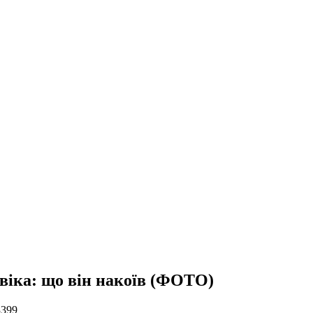
овіка: що він накоїв (ФОТО)
3399