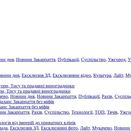
ни дня
,
Новини Закарпаття
,
Публікації
,
Суспільство
,
Ужгород
,
У
овини дня
,
Ексклюзив ЗД
,
Ексклюзивне відео
,
Культура
,
Лайт
,
Му
ори, Тису та прадавні виноградники
чево
,
Новини дня
,
Новини Закарпаття
,
Публікації
,
Рахів
,
Суспіль
ланс Закарпаття без міфів
ни Закарпаття
,
Рахів
,
Суспільство
,
Технології
,
ТОП
,
Тячів
,
Ужго
ологія від імперій до приватних клінік
лада
,
Ексклюзив ЗД
,
Ексклюзивні фото
,
Лайт
,
Мукачево
,
Новини