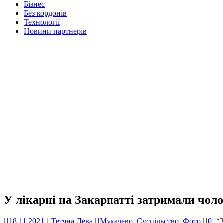
Бізнес
Без кордонів
Технології
Новини партнерів
У лікарні на Закарпатті затримали чол
18.11.2021
Тетяна Лева
Мукачево
,
Суспільство
,
Фото
0