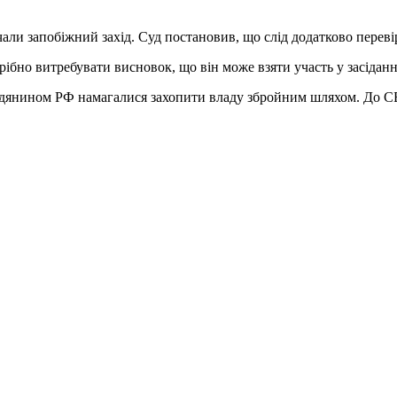
чали запобіжний захід. Суд постановив, що слід додатково перев
трібно витребувати висновок, що він може взяти участь у засіданні
дянином РФ намагалися захопити владу збройним шляхом. До СБУ 