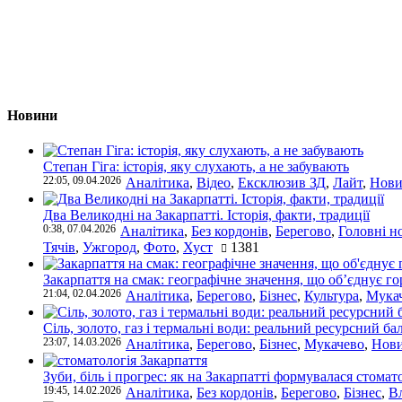
Новини
Степан Гіга: історія, яку слухають, а не забувають
22:05, 09.04.2026
Аналітика
,
Відео
,
Ексклюзив ЗД
,
Лайт
,
Нови
Два Великодні на Закарпатті. Історія, факти, традиції
0:38, 07.04.2026
Аналітика
,
Без кордонів
,
Берегово
,
Головні н
Тячів
,
Ужгород
,
Фото
,
Хуст
1381
Закарпаття на смак: географічне значення, що об’єднує г
21:04, 02.04.2026
Аналітика
,
Берегово
,
Бізнес
,
Культура
,
Мука
Сіль, золото, газ і термальні води: реальний ресурсний ба
23:07, 14.03.2026
Аналітика
,
Берегово
,
Бізнес
,
Мукачево
,
Нови
Зуби, біль і прогрес: як на Закарпатті формувалася стомат
19:45, 14.02.2026
Аналітика
,
Без кордонів
,
Берегово
,
Бізнес
,
В