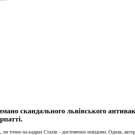
тримано скандального львівського антива
рпатті.
к, чи точно на кадрах Стахів – достеменно невідомо. Однак, автор