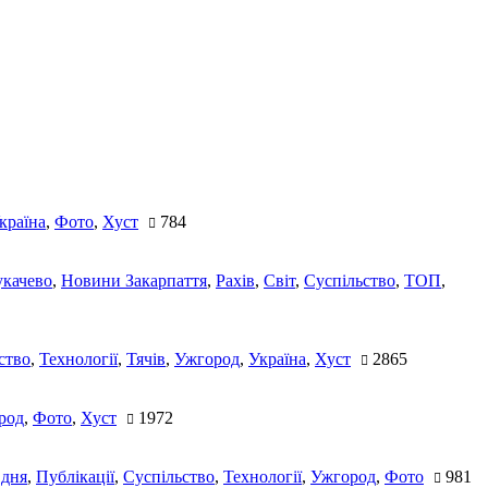
країна
,
Фото
,
Хуст
784
качево
,
Новини Закарпаття
,
Рахів
,
Світ
,
Суспільство
,
ТОП
,
ство
,
Технології
,
Тячів
,
Ужгород
,
Україна
,
Хуст
2865
род
,
Фото
,
Хуст
1972
 дня
,
Публікації
,
Суспільство
,
Технології
,
Ужгород
,
Фото
981