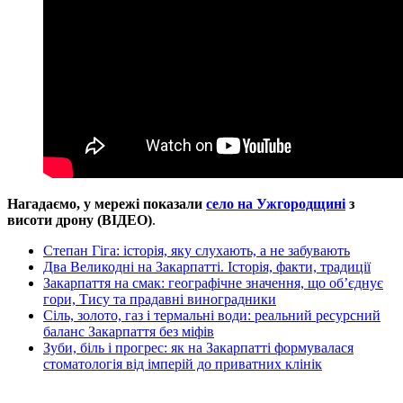
Нагадаємо, у мережі показали
село на Ужгородщині
з
висоти дрону (ВІДЕО)
.
Степан Гіга: історія, яку слухають, а не забувають
Два Великодні на Закарпатті. Історія, факти, традиції
Закарпаття на смак: географічне значення, що об’єднує
гори, Тису та прадавні виноградники
Сіль, золото, газ і термальні води: реальний ресурсний
баланс Закарпаття без міфів
Зуби, біль і прогрес: як на Закарпатті формувалася
стоматологія від імперій до приватних клінік