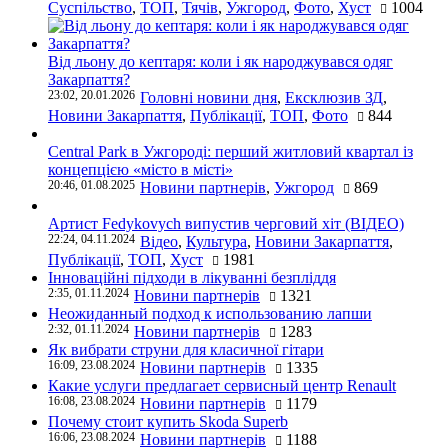
Суспільство
,
ТОП
,
Тячів
,
Ужгород
,
Фото
,
Хуст
1004
Від льону до кептаря: коли і як народжувався одяг
Закарпаття?
23:02, 20.01.2026
Головні новини дня
,
Ексклюзив ЗД
,
Новини Закарпаття
,
Публікації
,
ТОП
,
Фото
844
Central Park в Ужгороді: перший житловий квартал із
концепцією «місто в місті»
20:46, 01.08.2025
Новини партнерів
,
Ужгород
869
Артист Fedykovych випустив черговий хіт (ВІДЕО)
22:24, 04.11.2024
Відео
,
Культура
,
Новини Закарпаття
,
Публікації
,
ТОП
,
Хуст
1981
Інноваційні підходи в лікуванні безпліддя
2:35, 01.11.2024
Новини партнерів
1321
Неожиданный подход к использованию лапши
2:32, 01.11.2024
Новини партнерів
1283
Як вибрати струни для класичної гітари
16:09, 23.08.2024
Новини партнерів
1335
Какие услуги предлагает сервисный центр Renault
16:08, 23.08.2024
Новини партнерів
1179
Почему стоит купить Skoda Superb
16:06, 23.08.2024
Новини партнерів
1188