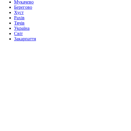
Мукачево
Берегово
Хуст
Рахів
Тячів
Україна
Світ
Закарпаття