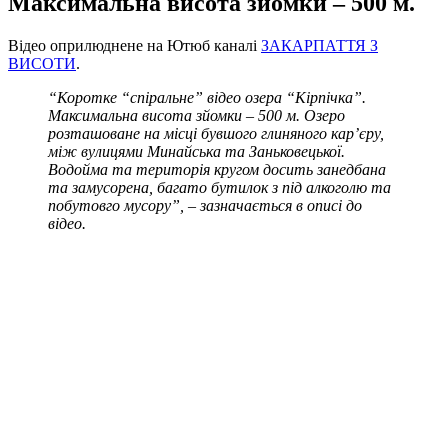
Максимальна висота зйомки – 500 м.
Відео оприлюднене на Ютюб каналі
ЗАКАРПАТТЯ З
ВИСОТИ
.
“Коротке “спіральне” відео озера “Кірпічка”.
Максимальна висота зйомки – 500 м. Озеро
розташоване на місці бувшого глиняного кар’єру,
між вулицями Минайська та Заньковецької.
Водойма та територія кругом досить занедбана
та замусорена, багато бутилок з під алкоголю та
побутовго мусору”, – зазначається в описі до
відео.