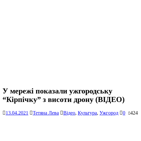
У мережі показали ужгородську
“Кірпічку” з висоти дрону (ВІДЕО)
13.04.2021
Тетяна Лева
Відео
,
Культура
,
Ужгород
0
424