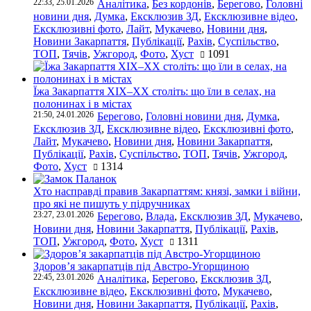
22:33, 25.01.2026
Аналітика
,
Без кордонів
,
Берегово
,
Головні
новини дня
,
Думка
,
Ексклюзив ЗД
,
Ексклюзивне відео
,
Ексклюзивні фото
,
Лайт
,
Мукачево
,
Новини дня
,
Новини Закарпаття
,
Публікації
,
Рахів
,
Суспільство
,
ТОП
,
Тячів
,
Ужгород
,
Фото
,
Хуст
1091
Їжа Закарпаття ХІХ–ХХ століть: що їли в селах, на
полонинах і в містах
21:50, 24.01.2026
Берегово
,
Головні новини дня
,
Думка
,
Ексклюзив ЗД
,
Ексклюзивне відео
,
Ексклюзивні фото
,
Лайт
,
Мукачево
,
Новини дня
,
Новини Закарпаття
,
Публікації
,
Рахів
,
Суспільство
,
ТОП
,
Тячів
,
Ужгород
,
Фото
,
Хуст
1314
Хто насправді правив Закарпаттям: князі, замки і війни,
про які не пишуть у підручниках
23:27, 23.01.2026
Берегово
,
Влада
,
Ексклюзив ЗД
,
Мукачево
,
Новини дня
,
Новини Закарпаття
,
Публікації
,
Рахів
,
ТОП
,
Ужгород
,
Фото
,
Хуст
1311
Здоров’я закарпатців під Австро-Угорщиною
22:45, 23.01.2026
Аналітика
,
Берегово
,
Ексклюзив ЗД
,
Ексклюзивне відео
,
Ексклюзивні фото
,
Мукачево
,
Новини дня
,
Новини Закарпаття
,
Публікації
,
Рахів
,