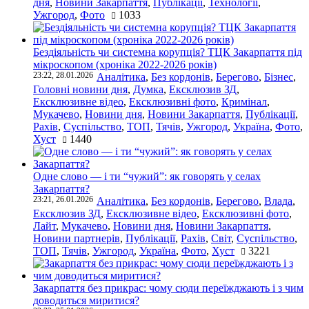
дня
,
Новини Закарпаття
,
Публікації
,
Технології
,
Ужгород
,
Фото
1033
Бездіяльність чи системна корупція? ТЦК Закарпаття під
мікроскопом (хроніка 2022-2026 років)
23:22, 28.01.2026
Аналітика
,
Без кордонів
,
Берегово
,
Бізнес
,
Головні новини дня
,
Думка
,
Ексклюзив ЗД
,
Ексклюзивне відео
,
Ексклюзивні фото
,
Кримінал
,
Мукачево
,
Новини дня
,
Новини Закарпаття
,
Публікації
,
Рахів
,
Суспільство
,
ТОП
,
Тячів
,
Ужгород
,
Україна
,
Фото
,
Хуст
1440
Одне слово — і ти “чужий”: як говорять у селах
Закарпаття?
23:21, 26.01.2026
Аналітика
,
Без кордонів
,
Берегово
,
Влада
,
Ексклюзив ЗД
,
Ексклюзивне відео
,
Ексклюзивні фото
,
Лайт
,
Мукачево
,
Новини дня
,
Новини Закарпаття
,
Новини партнерів
,
Публікації
,
Рахів
,
Світ
,
Суспільство
,
ТОП
,
Тячів
,
Ужгород
,
Україна
,
Фото
,
Хуст
3221
Закарпаття без прикрас: чому сюди переїжджають і з чим
доводиться миритися?