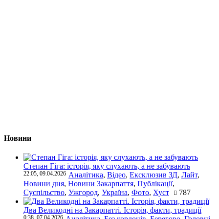
Новини
Степан Гіга: історія, яку слухають, а не забувають
22:05, 09.04.2026
Аналітика
,
Відео
,
Ексклюзив ЗД
,
Лайт
,
Новини дня
,
Новини Закарпаття
,
Публікації
,
Суспільство
,
Ужгород
,
Україна
,
Фото
,
Хуст
787
Два Великодні на Закарпатті. Історія, факти, традиції
0:38, 07.04.2026
Аналітика
,
Без кордонів
,
Берегово
,
Головні