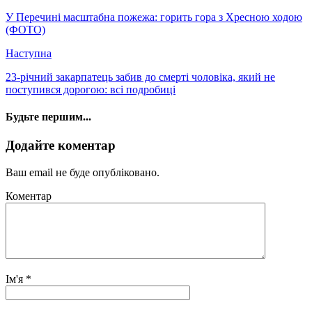
У Перечині масштабна пожежа: горить гора з Хресною ходою
(ФОТО)
Наступна
23-річний закарпатець забив до смерті чоловіка, який не
поступився дорогою: всі подробиці
Будьте першим...
Додайте коментар
Ваш email не буде опубліковано.
Коментар
Ім'я
*