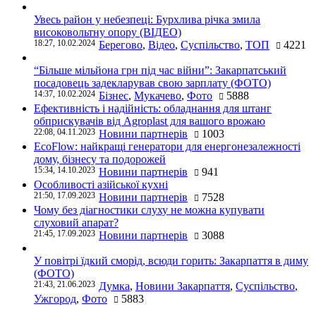
Увесь район у небезпеці: Бурхлива річка змила
високовольтну опору (ВІДЕО)
18:27, 10.02.2024
Берегово
,
Відео
,
Суспільство
,
ТОП
4221
“Більше мільйона грн під час війни”: Закарпатський
посадовець задекларував свою зарплату (ФОТО)
14:37, 10.02.2024
Бізнес
,
Мукачево
,
Фото
5888
Ефективність і надійність: обладнання для штанг
обприскувачів від Agroplast для вашого врожаю
22:08, 04.11.2023
Новини партнерів
1003
EcoFlow: найкращі генератори для енергонезалежності
дому, бізнесу та подорожей
15:34, 14.10.2023
Новини партнерів
941
Особливості азійської кухні
21:50, 17.09.2023
Новини партнерів
7528
Чому без діагностики слуху не можна купувати
слуховий апарат?
21:45, 17.09.2023
Новини партнерів
3088
У повітрі їдкий сморід, всюди горить: Закарпаття в диму
(ФОТО)
21:43, 21.06.2023
Думка
,
Новини Закарпаття
,
Суспільство
,
Ужгород
,
Фото
5883