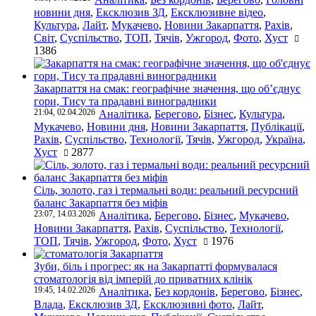
новини дня
,
Ексклюзив ЗД
,
Ексклюзивне відео
,
Культура
,
Лайт
,
Мукачево
,
Новини Закарпаття
,
Рахів
,
Світ
,
Суспільство
,
ТОП
,
Тячів
,
Ужгород
,
Фото
,
Хуст
1386
Закарпаття на смак: географічне значення, що об’єднує
гори, Тису та прадавні виноградники
21:04, 02.04.2026
Аналітика
,
Берегово
,
Бізнес
,
Культура
,
Мукачево
,
Новини дня
,
Новини Закарпаття
,
Публікації
,
Рахів
,
Суспільство
,
Технології
,
Тячів
,
Ужгород
,
Україна
,
Хуст
2877
Сіль, золото, газ і термальні води: реальний ресурсний
баланс Закарпаття без міфів
23:07, 14.03.2026
Аналітика
,
Берегово
,
Бізнес
,
Мукачево
,
Новини Закарпаття
,
Рахів
,
Суспільство
,
Технології
,
ТОП
,
Тячів
,
Ужгород
,
Фото
,
Хуст
1976
Зуби, біль і прогрес: як на Закарпатті формувалася
стоматологія від імперій до приватних клінік
19:45, 14.02.2026
Аналітика
,
Без кордонів
,
Берегово
,
Бізнес
,
Влада
,
Ексклюзив ЗД
,
Ексклюзивні фото
,
Лайт
,