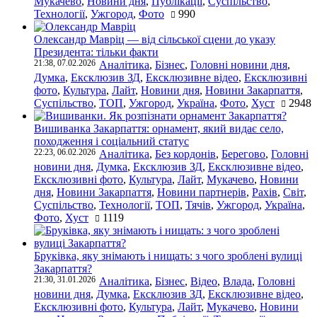
Мукачево
,
Новини дня
,
Публікації
,
Суспільство
,
Технології
,
Ужгород
,
Фото
990
Олександр Мавріц — від сільської сцени до указу
Президента: тільки факти
21:38, 07.02.2026
Аналітика
,
Бізнес
,
Головні новини дня
,
Думка
,
Ексклюзив ЗД
,
Ексклюзивне відео
,
Ексклюзивні
фото
,
Культура
,
Лайт
,
Новини дня
,
Новини Закарпаття
,
Суспільство
,
ТОП
,
Ужгород
,
Україна
,
Фото
,
Хуст
2948
Вишиванка Закарпаття: орнамент, який видає село,
походження і соціальний статус
22:23, 06.02.2026
Аналітика
,
Без кордонів
,
Берегово
,
Головні
новини дня
,
Думка
,
Ексклюзив ЗД
,
Ексклюзивне відео
,
Ексклюзивні фото
,
Культура
,
Лайт
,
Мукачево
,
Новини
дня
,
Новини Закарпаття
,
Новини партнерів
,
Рахів
,
Світ
,
Суспільство
,
Технології
,
ТОП
,
Тячів
,
Ужгород
,
Україна
,
Фото
,
Хуст
1119
Бруківка, яку знімають і нищать: з чого зроблені вулиці
Закарпаття?
21:30, 31.01.2026
Аналітика
,
Бізнес
,
Відео
,
Влада
,
Головні
новини дня
,
Думка
,
Ексклюзив ЗД
,
Ексклюзивне відео
,
Ексклюзивні фото
,
Культура
,
Лайт
,
Мукачево
,
Новини