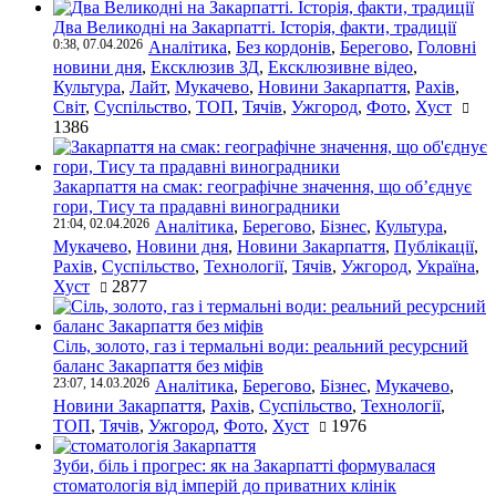
Два Великодні на Закарпатті. Історія, факти, традиції
0:38, 07.04.2026
Аналітика
,
Без кордонів
,
Берегово
,
Головні
новини дня
,
Ексклюзив ЗД
,
Ексклюзивне відео
,
Культура
,
Лайт
,
Мукачево
,
Новини Закарпаття
,
Рахів
,
Світ
,
Суспільство
,
ТОП
,
Тячів
,
Ужгород
,
Фото
,
Хуст
1386
Закарпаття на смак: географічне значення, що об’єднує
гори, Тису та прадавні виноградники
21:04, 02.04.2026
Аналітика
,
Берегово
,
Бізнес
,
Культура
,
Мукачево
,
Новини дня
,
Новини Закарпаття
,
Публікації
,
Рахів
,
Суспільство
,
Технології
,
Тячів
,
Ужгород
,
Україна
,
Хуст
2877
Сіль, золото, газ і термальні води: реальний ресурсний
баланс Закарпаття без міфів
23:07, 14.03.2026
Аналітика
,
Берегово
,
Бізнес
,
Мукачево
,
Новини Закарпаття
,
Рахів
,
Суспільство
,
Технології
,
ТОП
,
Тячів
,
Ужгород
,
Фото
,
Хуст
1976
Зуби, біль і прогрес: як на Закарпатті формувалася
стоматологія від імперій до приватних клінік