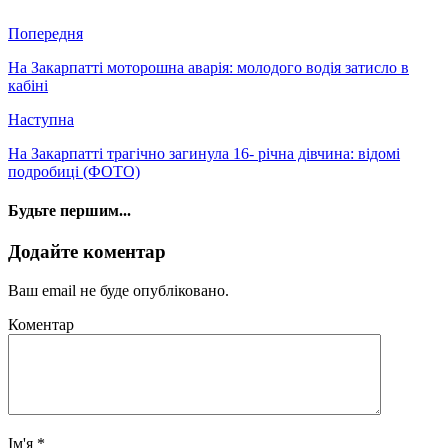
Попередня
На Закарпатті моторошна аварія: молодого водія затисло в
кабіні
Наступна
На Закарпатті трагічно загинула 16- річна дівчина: відомі
подробиці (ФОТО)
Будьте першим...
Додайте коментар
Ваш email не буде опубліковано.
Коментар
Ім'я
*