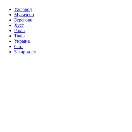
Ужгород
Мукачево
Берегово
Хуст
Рахів
Тячів
Україна
Світ
Закарпаття