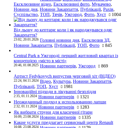
Ексклюзивне відео
,
Ексклюзивні фото
,
Мукачево
,
Новини дня
,
Новини Закарпаття
,
Публікації
,
Рахів
,
Суспільство
,
ТОП
,
Тячів
,
Ужгород
,
Фото
,
Хуст
1004
Від льону до кептаря: коли і як народжувався одяг
Закарпаття?
23:02, 20.01.2026
Головні новини дня
,
Ексклюзив ЗД
,
Новини Закарпаття
,
Публікації
,
ТОП
,
Фото
845
Central Park в Ужгороді: перший житловий квартал із
концепцією «місто в місті»
20:46, 01.08.2025
Новини партнерів
,
Ужгород
869
Артист Fedykovych випустив черговий хіт (ВІДЕО)
22:24, 04.11.2024
Відео
,
Культура
,
Новини Закарпаття
,
Публікації
,
ТОП
,
Хуст
1981
Інноваційні підходи в лікуванні безпліддя
2:35, 01.11.2024
Новини партнерів
1321
Неожиданный подход к использованию лапши
2:32, 01.11.2024
Новини партнерів
1283
Як вибрати струни для класичної гітари
16:09, 23.08.2024
Новини партнерів
1335
Какие услуги предлагает сервисный центр Renault
16:08, 23.08.2024
Новини партнерів
1179