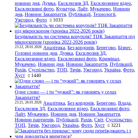
новини дня
,
Думка
,
Ексклюзив ЗД
,
Ексклюзивне відео
,
Ексклюзивні фото
,
Культура
,
Лайт
,
Мукачево
,
Новини
дня
,
Новини Закарпаття
,
Публікації
,
Технології
,
Ужгород
,
Фото
1033
Бездіяльність чи системна корупція? ТЦК Закарпаття під
мікроскопом (хроніка 2022-2026 років)
23:22, 28.01.2026
Аналітика
,
Без кордонів
,
Берегово
,
Бізнес
,
Головні новини дня
,
Думка
,
Ексклюзив ЗД
,
Ексклюзивне відео
,
Ексклюзивні фото
,
Кримінал
,
Мукачево
,
Новини дня
,
Новини Закарпаття
,
Публікації
,
Рахів
,
Суспільство
,
ТОП
,
Тячів
,
Ужгород
,
Україна
,
Фото
,
Хуст
1440
Одне слово — і ти “чужий”: як говорять у селах
Закарпаття?
23:21, 26.01.2026
Аналітика
,
Без кордонів
,
Берегово
,
Влада
,
Ексклюзив ЗД
,
Ексклюзивне відео
,
Ексклюзивні фото
,
Лайт
,
Мукачево
,
Новини дня
,
Новини Закарпаття
,
Новини партнерів
,
Публікації
,
Рахів
,
Світ
,
Суспільство
,
ТОП
,
Тячів
,
Ужгород
,
Україна
,
Фото
,
Хуст
3221