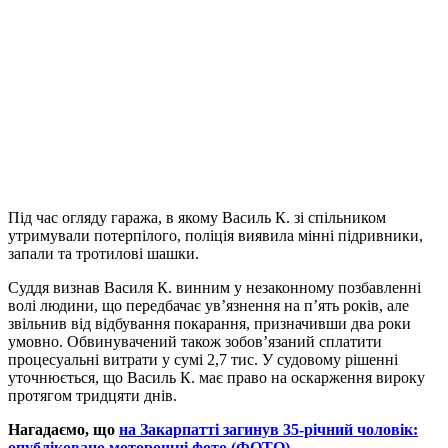
Під час огляду гаража, в якому Василь К. зі спільником
утримували потерпілого, поліція виявила мінні підривники,
запали та тротилові шашки.
Суддя визнав Василя К. винним у незаконному позбавленні
волі людини, що передбачає ув’язнення на п’ять років, але
звільнив від відбування покарання, призначивши два роки
умовно. Обвинувачений також зобов’язаний сплатити
процесуальні витрати у сумі 2,7 тис. У судовому рішенні
уточнюється, що Василь К. має право на оскарження вироку
протягом тридцяти днів.
Нагадаємо, що
на Закарпатті загинув 35-річний чоловік:
опубліковано моторошні фото (ФОТО)
.