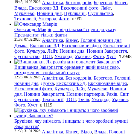
19:45, 14.02.2026
Аналітика
,
Без кордонів
,
Берегово
,
Бізнес
,
Влада
,
Ексклюзив ЗД
,
Ексклюзивні фото
,
Лайт
,
Мукачево
,
Новини дня
,
Публікації
,
Суспільство
,
Технології
,
Ужгород
,
Фото
992
Олександр Мавріц — від сільської сцени до указу
Президента: тільки факти
21:38, 07.02.2026
Аналітика
,
Бізнес
,
Головні новини дня
,
Думка
,
Ексклюзив ЗД
,
Ексклюзивне відео
,
Ексклюзивні
фото
,
Культура
,
Лайт
,
Новини дня
,
Новини Закарпаття
,
Суспільство
,
ТОП
,
Ужгород
,
Україна
,
Фото
,
Хуст
2948
Вишиванка Закарпаття: орнамент, який видає село,
походження і соціальний статус
22:23, 06.02.2026
Аналітика
,
Без кордонів
,
Берегово
,
Головні
новини дня
,
Думка
,
Ексклюзив ЗД
,
Ексклюзивне відео
,
Ексклюзивні фото
,
Культура
,
Лайт
,
Мукачево
,
Новини
дня
,
Новини Закарпаття
,
Новини партнерів
,
Рахів
,
Світ
,
Суспільство
,
Технології
,
ТОП
,
Тячів
,
Ужгород
,
Україна
,
Фото
,
Хуст
1119
Бруківка, яку знімають і нищать: з чого зроблені вулиці
Закарпаття?
21:30, 31.01.2026
Аналітика
,
Бізнес
,
Відео
,
Влада
,
Головні