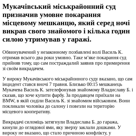
Мукачівський міськрайонний суд
призначив умовне покарання
місцевому мешканцю, який серед ночі
викрав свого знайомого і кілька годин
силою утримував у гаражі.
Обвинувачений у незаконному позбавлені волі Василь К.
отримав всього два роки умовно. Таке м’яке покарання суд
прийняв тому, що сам постраждалий заявив про примирення
зі своїм викрадачем.
У вироку Мукачівського міськрайонного суду вказано, що сам
інцидент стався вночі 7 травня. Близько 00:15 мешканець
Мукачева Василь К. зателефонував знайомому Владиславу Б. і
сказав, що хоче купити фарбу. За продавцем приїхали на
BMW, в якій сиділи Василь К. зі знайомим військовим. Вони
покликали чоловіка до салону і повезли на територію
місцевого кооперативу.
Викрадачі силоміць затягнули Владислава Б. до гаража,
кинули до оглядової ями, яку зверху заклали дошками. У
вироку не вказано, що стало причиною конфлікту, у