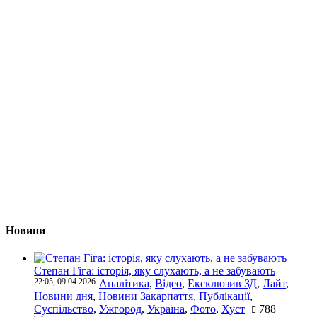
Новини
Степан Гіга: історія, яку слухають, а не забувають
22:05, 09.04.2026
Аналітика
,
Відео
,
Ексклюзив ЗД
,
Лайт
,
Новини дня
,
Новини Закарпаття
,
Публікації
,
Суспільство
,
Ужгород
,
Україна
,
Фото
,
Хуст
788