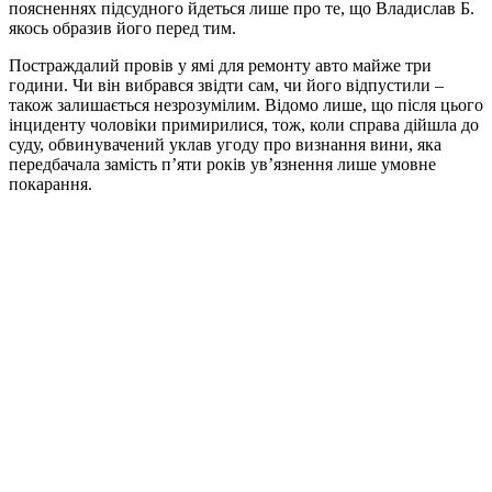
поясненнях підсудного йдеться лише про те, що Владислав Б.
якось образив його перед тим.
Постраждалий провів у ямі для ремонту авто майже три
години. Чи він вибрався звідти сам, чи його відпустили –
також залишається незрозумілим. Відомо лише, що після цього
інциденту чоловіки примирилися, тож, коли справа дійшла до
суду, обвинувачений уклав угоду про визнання вини, яка
передбачала замість п’яти років ув’язнення лише умовне
покарання.