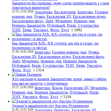
Закарпаття без прикрас: чому сюди переїжджають і з чим
доводиться миритися?
22:33, 25.01.2026
Аналітика
,
Без кордонів
,
Берегово
,
Головні
новини дня
,
Думка
,
Ексклюзив ЗД
,
Ексклюзивне відео
,
Ексклюзивні фото
,
Лайт
,
Мукачево
,
Новини дня
,
Новини Закарпаття
,
Публікації
,
Рахів
,
Суспільство
,
ТОП
,
Тячів
,
Ужгород
,
Фото
,
Хуст
1092
Їжа Закарпаття ХІХ–ХХ століть: що їли в селах, на
полонинах і в містах
21:50, 24.01.2026
Берегово
,
Головні новини дня
,
Думка
,
Ексклюзив ЗД
,
Ексклюзивне відео
,
Ексклюзивні фото
,
Лайт
,
Мукачево
,
Новини дня
,
Новини Закарпаття
,
Публікації
,
Рахів
,
Суспільство
,
ТОП
,
Тячів
,
Ужгород
,
Фото
,
Хуст
1314
Хто насправді правив Закарпаттям: князі, замки і війни,
про які не пишуть у підручниках
23:27, 23.01.2026
Берегово
,
Влада
,
Ексклюзив ЗД
,
Мукачево
,
Новини дня
,
Новини Закарпаття
,
Публікації
,
Рахів
,
ТОП
,
Ужгород
,
Фото
,
Хуст
1318
Здоров’я закарпатців під Австро-Угорщиною
22:45, 23.01.2026
Аналітика
,
Берегово
,
Ексклюзив ЗД
,